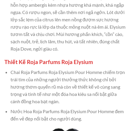
hỗn hợp ambergis kèm nhựa hương khá mạnh, khá ngập
ngụa. Có rượu ngon, sẽ cần thêm nơi ngả ngớn. Lót dưới
lớp sắc lẹm của citrus lên men nồng đượm sực hương
rượu rạo rực là lớp da thuộc mỏng nuột nà êm ái. Elysium
tươm tất và chịu chơi. Mùi hương phấn khích, “cồn” cào,
sạch nuột, trẻ, lịch lãm, thu hút, và tất nhiên, đúng chất
Roja Dove, ngửi giàu có.
Thiết Kế Roja Parfums Roja Elysium
Chai Roja Parfums Roja Elysium Pour Homme chiếm trọn
trái tim của những người thưởng thức không chỉ bởi
hương thơm quyến rũ mà còn về thiết kế vô cùng sang
trọng và tinh tế như một đóa hoa kiêu sa nổi bật giữa
cánh đồng hoa bạt ngàn.
Nước Hoa Roja Parfums Roja Elysium Pour Homme đem
đến vẻ đẹp nổi bật cho người dùng.