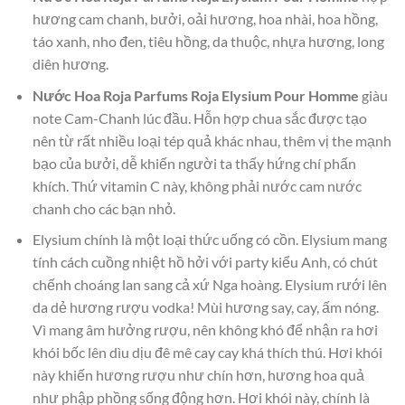
hương cam chanh, bưởi, oải hương, hoa nhài, hoa hồng,
táo xanh, nho đen, tiêu hồng, da thuộc, nhựa hương, long
diên hương.
Nước Hoa Roja Parfums Roja Elysium Pour Homme
giàu
note Cam-Chanh lúc đầu. Hỗn hợp chua sắc được tạo
nên từ rất nhiều loại tép quả khác nhau, thêm vị the mạnh
bạo của bưởi, dễ khiến người ta thấy hứng chí phấn
khích. Thứ vitamin C này, không phải nước cam nước
chanh cho các bạn nhỏ.
Elysium chính là một loại thức uống có cồn. Elysium mang
tính cách cuồng nhiệt hồ hởi với party kiểu Anh, có chút
chếnh choáng lan sang cả xứ Nga hoàng. Elysium rưới lên
da dẻ hương rượu vodka! Mùi hương say, cay, ấm nóng.
Vì mang âm hưởng rượu, nên không khó để nhận ra hơi
khói bốc lên dìu dịu đê mê cay cay khá thích thú. Hơi khói
này khiến hương rượu như chín hơn, hương hoa quả
như phập phồng sống động hơn. Hơi khói này, chính là