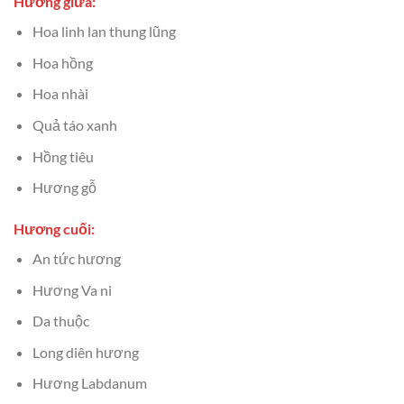
Hương giữa:
Hoa linh lan thung lũng
Hoa hồng
Hoa nhài
Quả táo xanh
Hồng tiêu
Hương gỗ
Hương cuối:
An tức hương
Hương Va ni
Da thuộc
Long diên hương
Hương Labdanum