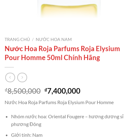
TRANG CHỦ
/
NƯỚC HOA NAM
Nước Hoa Roja Parfums Roja Elysium
Pour Homme 50ml Chính Hãng
Giá
Giá
8,500,000
7,400,000
₫
₫
gốc
hiện
Nước Hoa Roja Parfums Roja Elysium Pour Homme
là:
tại
₫8,500,000.
là:
Nhóm nước hoa: Oriental Fougere – hương dương sỉ
₫7,400,000.
phương Đông
Giới tính: Nam