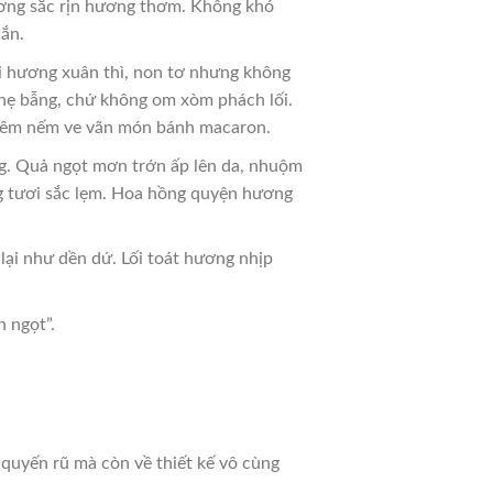
hương sắc rịn hương thơm. Không khó
cắn.
 hương xuân thì, non tơ nhưng không
nhẹ bẫng, chứ không om xòm phách lối.
 nêm nếm ve vãn món bánh macaron.
g. Quả ngọt mơn trớn ấp lên da, nhuộm
ng tươi sắc lẹm. Hoa hồng quyện hương
lại như dền dứ. Lối toát hương nhịp
n ngọt”.
quyến rũ mà còn về thiết kế vô cùng