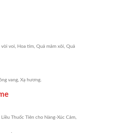
a vòi voi, Hoa tím, Quả mâm xôi, Quả
vông vang, Xạ hương.
mme
n: Liều Thuốc Tiên cho Nàng-Xúc Cảm,