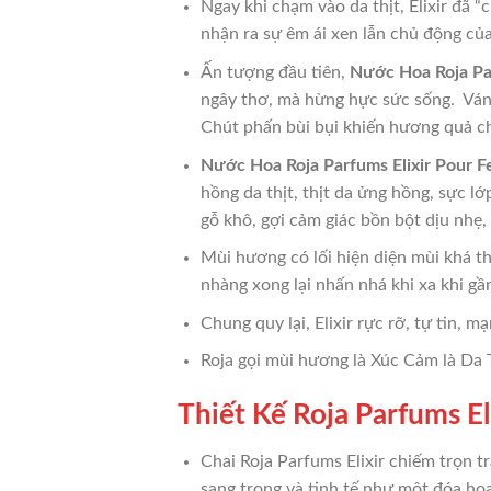
Ngay khi chạm vào da thịt, Elixir đã
nhận ra sự êm ái xen lẫn chủ động củ
Ấn tượng đầu tiên,
Nước Hoa Roja Pa
ngây thơ, mà hừng hực sức sống. Váng
Chút phấn bùi bụi khiến hương quả c
Nước Hoa Roja Parfums Elixir Pour
hồng da thịt, thịt da ửng hồng, sực 
gỗ khô, gợi cảm giác bồn bột dịu nhẹ
Mùi hương có lối hiện diện mùi khá th
nhàng xong lại nhấn nhá khi xa khi gần
Chung quy lại, Elixir rực rỡ, tự tin, m
Roja gọi mùi hương là Xúc Cảm là Da T
Thiết Kế Roja Parfums El
Chai Roja Parfums Elixir chiếm trọn 
sang trọng và tinh tế như một đóa hoa