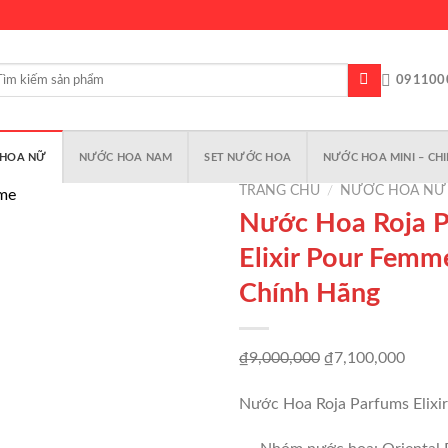
m
091100
m:
HOA NỮ
NƯỚC HOA NAM
SET NƯỚC HOA
NƯỚC HOA MINI – CHI
TRANG CHỦ
/
NƯỚC HOA NỮ
Nước Hoa Roja 
Elixir Pour Femm
Add to
Chính Hãng
wishlist
Giá
Giá
₫
9,000,000
₫
7,100,000
gốc
hiện
Nước Hoa Roja Parfums Elixi
là:
tại
₫9,000,000.
là: