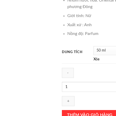
Nhóm nước hoa: Oriental F
₫7,10
phương Đông
Giới tính: Nữ
Xuất xứ : Anh
Nồng độ: Parfum
DUNG TÍCH
Xóa
Nước
Hoa
Roja
Parfums
Elixir
Pour
THÊM VÀO GIỎ HÀNG