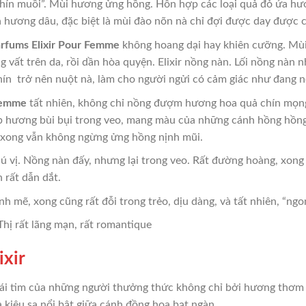
 “chín muồi”. Mùi hương ửng hồng. Hỗn hợp các loại quả đỏ ứa 
a hương dâu, đặc biệt là mùi đào nõn nà chỉ đợi được day được 
rfums Elixir Pour Femme
không hoang dại hay khiên cưỡng. Mùi
 vất trên da, rồi dần hòa quyện. Elixir nồng nàn. Lối nồng nàn 
hín trở nên nuột nà, làm cho người ngửi có cảm giác như đang
 Femme
tất nhiên, không chỉ nồng đượm hương hoa quả chín mọn
lớp hương bùi bụi trong veo, mang màu của những cánh hồng hồ
, xong vẫn không ngừng ửng hồng nịnh mũi.
ú vị. Nồng nàn đấy, nhưng lại trong veo. Rất đường hoàng, xong 
 rất dẫn dắt.
ạnh mẽ, xong cũng rất đỗi trong trẻo, dịu dàng, và tất nhiên, “ngo
hị rất lãng mạn, rất romantique
ixir
trái tim của những người thưởng thức không chỉ bởi hương thơm 
 kiêu sa nổi bật giữa cánh đồng hoa bạt ngàn.