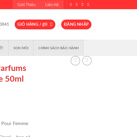
Giới Thiệu
Liên Hệ
0041
GIỎ HÀNG /
₫
0
ĐĂNG NHẬP
ẾT
SON MÔI
CHÍNH SÁCH BẢO HÀNH
Parfums
e 50ml
r Pour Femme