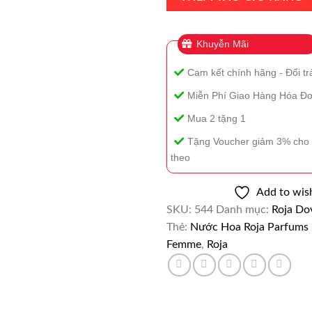
Femme
50ml
Khuyễn Mãi
Chính
Hãng
Cam kết chính hãng - Đổi tr
số
lượng
Miễn Phí Giao Hàng Hóa Đơ
Mua 2 tặng 1
Tặng Voucher giảm 3% cho 
theo
Add to wish
SKU:
544
Danh mục:
Roja Do
Thẻ:
Nước Hoa Roja Parfums E
Femme
,
Roja