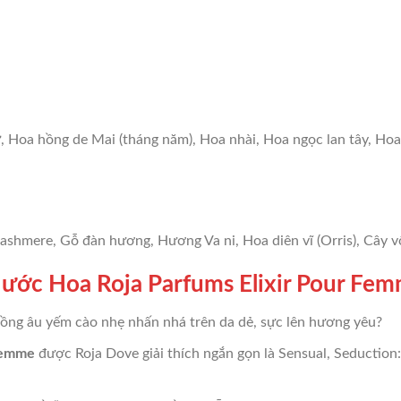
ữ, Hoa hồng de Mai (tháng năm), Hoa nhài, Hoa ngọc lan tây, Ho
ashmere, Gỗ đàn hương, Hương Va ni, Hoa diên vĩ (Orris), Cây 
ớc Hoa Roja Parfums Elixir Pour Fe
hồng âu yếm cào nhẹ nhấn nhá trên da dẻ, sực lên hương yêu?
Femme
được Roja Dove giải thích ngắn gọn là Sensual, Seductio