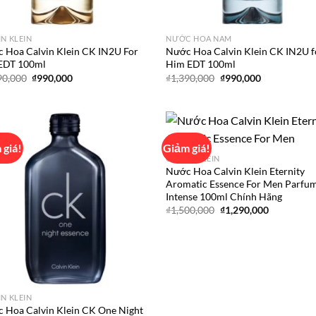
IN KLEIN
NƯỚC HOA NAM
 Hoa Calvin Klein CK IN2U For
Nước Hoa Calvin Klein CK IN2U f
EDT 100ml
Him EDT 100ml
Giá
Giá
Giá
Giá
90,000
₫
990,000
₫
1,390,000
₫
990,000
gốc
hiện
gốc
hiện
là:
tại
là:
tại
₫1,390,000.
là:
₫1,390,000.
là:
₫990,000.
₫990,000.
 giá!
Giảm giá!
CALVIN KLEIN
Nước Hoa Calvin Klein Eternity
Add to
Ad
Aromatic Essence For Men Parfu
wishlist
wis
Intense 100ml Chính Hãng
Giá
Giá
₫
1,500,000
₫
1,290,000
gốc
hiện
là:
tại
₫1,500,000.
là:
₫1,290,000
IN KLEIN
 Hoa Calvin Klein CK One Night