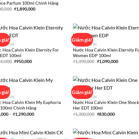
nce Parfum 100ml Chính Hãng
Giá
Giá
00,000
₫
1,890,000
gốc
hiện
là:
tại
₫2,000,000.
là:
₫1,890,000.
 giá!
Giảm giá!
IN KLEIN
CALVIN KLEIN
 Hoa Calvin Klein Eternity For
Nước Hoa Calvin Klein Eternity F
Add to
Ad
EDT 100ml
Women EDP 100ml
wishlist
wis
Giá
Giá
Giá
Giá
50,000
₫
950,000
₫
1,390,000
₫
1,090,000
gốc
hiện
gốc
hiện
là:
tại
là:
tại
₫1,350,000.
là:
₫1,390,000.
là:
₫950,000.
₫1,090,000
 giá!
Giảm giá!
IN KLEIN
CALVIN KLEIN
 Hoa Calvin Klein My Euphoria
Nước Hoa Calvin Klein One Shock
Add to
Ad
100ml Chính Hãng
Her EDT 100ml
wishlist
wis
Khoảng
Giá
Giá
,000
–
₫
1,290,000
₫
1,300,000
₫
830,000
giá:
gốc
hiện
từ
là:
tại
₫890,000
₫1,300,000.
là:
đến
₫830,000.
₫1,290,000