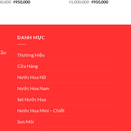
Giá
Giá
Giá
Giá
00,000
₫
950,000
₫
1,000,000
₫
950,000
gốc
hiện
gốc
hiện
là:
tại
là:
tại
₫1,300,000.
là:
₫1,000,000.
là:
₫950,000.
₫950,000.
DANH MỤC
Cầu
Thương Hiệu
Cửa Hàng
Nước Hoa Nữ
Nước Hoa Nam
Set Nước Hoa
Nước Hoa Mini – Chiết
Son Môi