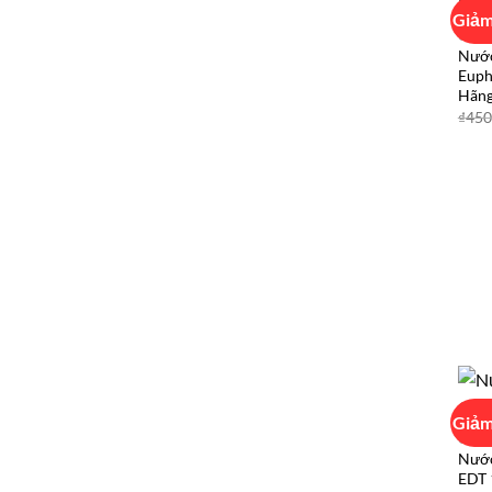
Giảm
CALV
Nước
Euph
Hãn
₫
450
Giảm
CALV
Nước
EDT 