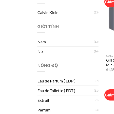
Giảm
Calvin Klein
(23)
GIỚI TÍNH
Nam
(13)
Nữ
(16)
CALV
Gift 
Mini
NỒNG ĐỘ
₫
1,3
Eau de Parfum ( EDP )
(7)
Eau de Toilette ( EDT )
(11)
Giảm
Extrait
(1)
Parfum
(4)