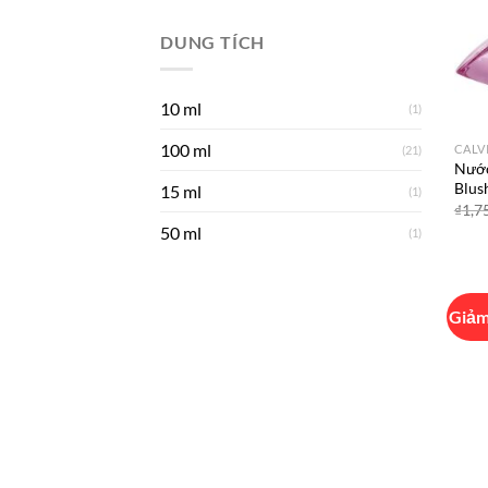
DUNG TÍCH
10 ml
(1)
100 ml
CALV
(21)
Nước
Blus
15 ml
(1)
₫
1,7
50 ml
(1)
Giảm