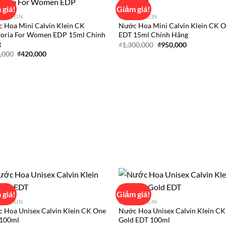
 giá!
Giảm giá!
IN KLEIN
CALVIN KLEIN
 Hoa Mini Calvin Klein CK
Nước Hoa Mini Calvin Klein CK 
Add to
Ad
oria For Women EDP 15ml Chính
EDT 15ml Chính Hãng
wishlist
wis
g
Giá
Giá
₫
1,300,000
₫
950,000
gốc
hiện
Giá
Giá
,000
₫
420,000
là:
tại
gốc
hiện
₫1,300,000.
là:
là:
tại
₫950,000.
₫450,000.
là:
₫420,000.
 giá!
Giảm giá!
IN KLEIN
CALVIN KLEIN
 Hoa Unisex Calvin Klein CK One
Nước Hoa Unisex Calvin Klein C
Add to
Ad
100ml
Gold EDT 100ml
wishlist
wis