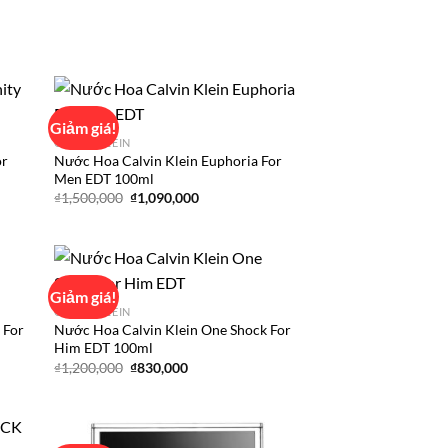
Giảm giá!
CALVIN KLEIN
or
Nước Hoa Calvin Klein Euphoria For
d to
Add to
Men EDT 100ml
hlist
wishlist
Giá
Giá
₫
1,500,000
₫
1,090,000
gốc
hiện
là:
tại
₫1,500,000.
là:
.
₫1,090,000.
Giảm giá!
CALVIN KLEIN
 For
Nước Hoa Calvin Klein One Shock For
d to
Add to
Him EDT 100ml
hlist
wishlist
Giá
Giá
₫
1,200,000
₫
830,000
gốc
hiện
là:
tại
₫1,200,000.
là:
₫830,000.