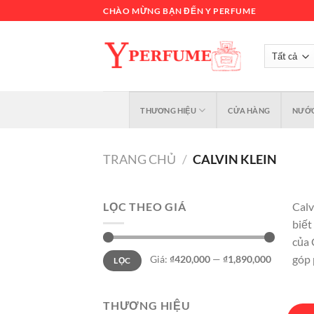
Chuyển
CHÀO MỪNG BẠN ĐẾN Y PERFUME
đến
nội
dung
THƯƠNG HIỆU
CỬA HÀNG
NƯỚC
TRANG CHỦ
/
CALVIN KLEIN
LỌC THEO GIÁ
Calv
biết
của 
Giá
Giá
góp 
Giá:
₫420,000
—
₫1,890,000
LỌC
tối
tối
thiểu
đa
THƯƠNG HIỆU