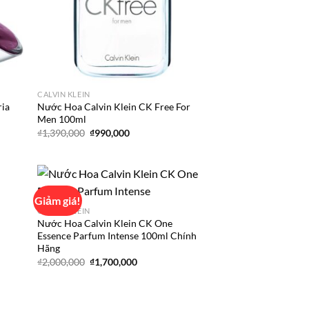
CALVIN KLEIN
ria
Nước Hoa Calvin Klein CK Free For
Men 100ml
Giá
Giá
₫
1,390,000
₫
990,000
gốc
hiện
là:
tại
₫1,390,000.
là:
.
₫990,000.
Giảm giá!
CALVIN KLEIN
Nước Hoa Calvin Klein CK One
d to
Add to
Essence Parfum Intense 100ml Chính
hlist
wishlist
Hãng
Giá
Giá
₫
2,000,000
₫
1,700,000
gốc
hiện
là:
tại
₫2,000,000.
là:
₫1,700,000.