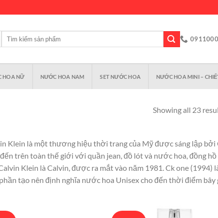
Tìm
091100
kiếm:
 HOA NỮ
NƯỚC HOA NAM
SET NƯỚC HOA
NƯỚC HOA MINI – CHIẾ
Showing all 23 resu
in Klein là một thương hiệu thời trang của Mỹ được sáng lập bởi
 đến trên toàn thế giới với quần jean, đồ lót và nước hoa, đồng h
Calvin Klein là Calvin, được ra mắt vào năm 1981. Ck one (1994) l
phần tạo nên định nghĩa nước hoa Unisex cho đến thời điểm bây 