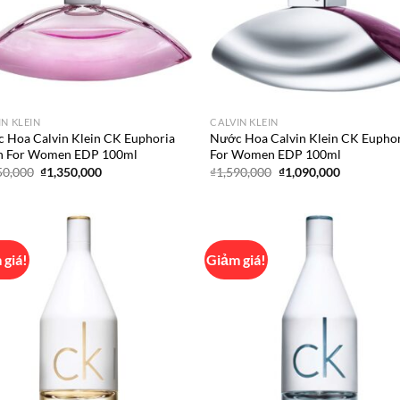
IN KLEIN
CALVIN KLEIN
 Hoa Calvin Klein CK Euphoria
Nước Hoa Calvin Klein CK Eupho
h For Women EDP 100ml
For Women EDP 100ml
Giá
Giá
Giá
Giá
50,000
₫
1,350,000
₫
1,590,000
₫
1,090,000
gốc
hiện
gốc
hiện
là:
tại
là:
tại
₫1,750,000.
là:
₫1,590,000.
là:
₫1,350,000.
₫1,090,000
 giá!
Giảm giá!
Add to
Ad
wishlist
wis