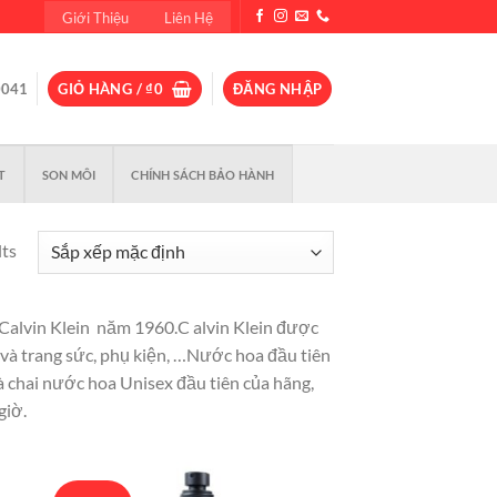
Giới Thiệu
Liên Hệ
0041
GIỎ HÀNG /
₫
0
ĐĂNG NHẬP
T
SON MÔI
CHÍNH SÁCH BẢO HÀNH
lts
 Calvin Klein năm 1960.C alvin Klein được
ồ và trang sức, phụ kiện, …Nước hoa đầu tiên
à chai nước hoa Unisex đầu tiên của hãng,
giờ.