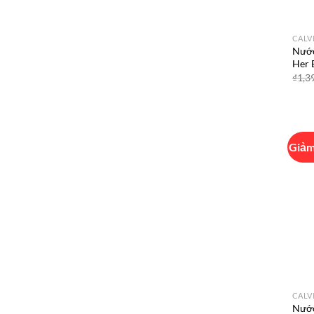
CALV
Nước
Her 
₫
1,3
Giảm
CALV
Nước