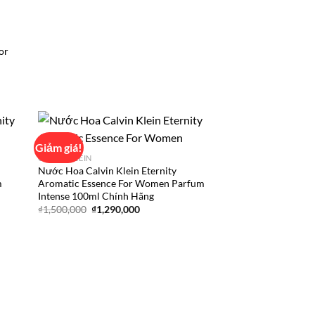
or
Giảm giá!
CALVIN KLEIN
Nước Hoa Calvin Klein Eternity
d to
Add to
m
Aromatic Essence For Women Parfum
hlist
wishlist
Intense 100ml Chính Hãng
Giá
Giá
₫
1,500,000
₫
1,290,000
gốc
hiện
là:
tại
₫1,500,000.
là:
.
₫1,290,000.