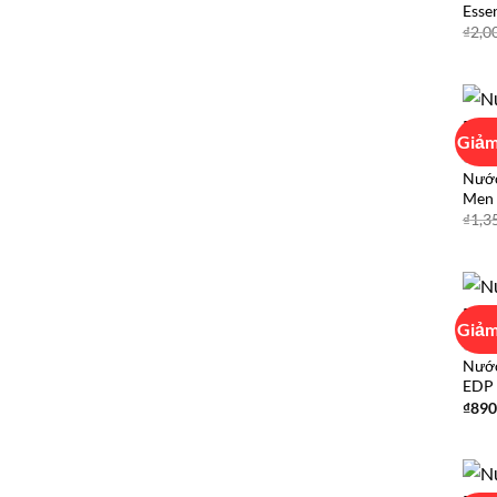
Esse
₫
2,0
Giảm
CALV
Nước
Men 
₫
1,3
Giảm
CALV
Nước
EDP 
₫
890