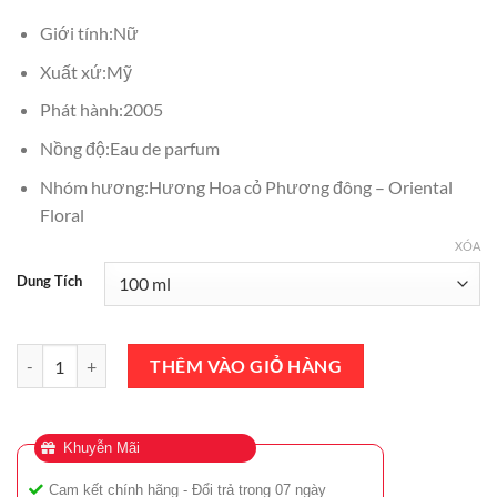
₫1,590,000.
là:
Giới tính:Nữ
₫1,090,000.
Xuất xứ:Mỹ
Phát hành:2005
Nồng độ:Eau de parfum
Nhóm hương:Hương Hoa cỏ Phương đông – Oriental
Floral
XÓA
Dung Tích
Nước Hoa Calvin Klein CK Euphoria For Women EDP 100ml số lượn
THÊM VÀO GIỎ HÀNG
Khuyễn Mãi
Cam kết chính hãng - Đổi trả trong 07 ngày