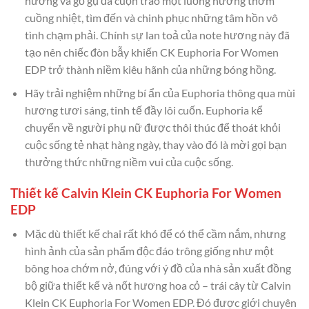
hương và gỗ gụ đã cuộn trào một luồng hương thơm
cuồng nhiệt, tìm đến và chinh phục những tâm hồn vô
tình chạm phải. Chính sự lan toả của note hương này đã
tạo nên chiếc đòn bẫy khiến CK Euphoria For Women
EDP trở thành niềm kiêu hãnh của những bóng hồng.
Hãy trải nghiệm những bí ẩn của Euphoria thông qua mùi
hương tươi sáng, tinh tế đầy lôi cuốn. Euphoria kể
chuyển về người phụ nữ được thôi thúc để thoát khỏi
cuộc sống tẻ nhạt hàng ngày, thay vào đó là mời gọi bạn
thưởng thức những niềm vui của cuộc sống.
Thiết kế Calvin Klein CK Euphoria For Women
EDP
Mặc dù thiết kế chai rất khó để có thể cầm nắm, nhưng
hình ảnh của sản phẩm độc đáo trông giống như một
bông hoa chớm nở, đúng với ý đồ của nhà sản xuất đồng
bộ giữa thiết kế và nốt hương hoa cỏ – trái cây từ Calvin
Klein CK Euphoria For Women EDP. Đó được giới chuyên