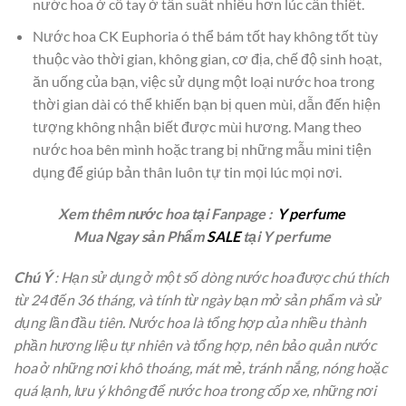
nước hoa ở cổ tay ở tần suất nhiều hơn lúc cần thiết.
Nước hoa CK Euphoria ó thể bám tốt hay không tốt tùy
thuộc vào thời gian, không gian, cơ địa, chế độ sinh hoạt,
ăn uống của bạn, việc sử dụng một loại nước hoa trong
thời gian dài có thể khiến bạn bị quen mùi, dẫn đến hiện
tượng không nhận biết được mùi hương. Mang theo
nước hoa bên mình hoặc trang bị những mẫu mini tiện
dụng để giúp bản thân luôn tự tin mọi lúc mọi nơi.
Xem thêm nước hoa tại Fanpage :
Y perfume
Mua Ngay sản Phẩm
SALE
tại Y perfume
Chú Ý
: Hạn sử dụng ở một số dòng nước hoa được chú thích
từ 24 đến 36 tháng, và tính từ ngày bạn mở sản phẩm và sử
dụng lần đầu tiên. Nước hoa là tổng hợp của nhiều thành
phần hương liệu tự nhiên và tổng hợp, nên bảo quản nước
hoa ở những nơi khô thoáng, mát mẻ, tránh nắng, nóng hoặc
quá lạnh, lưu ý không để nước hoa trong cốp xe, những nơi