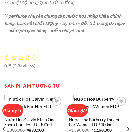
có nhiệt độ nóng lạnh thất thường…
Y perfume chuyên chung cấp nước hoa nhập khẩu chính
hãng. Cam kết chất lượng – uy tính – đổi trả trong 07 ngày
– miễn phí giao hàng – miễn phí gói quà.
0/5
(0 Reviews)
SẢN PHẨM TƯƠNG TỰ
Giảm giá!
Giảm giá!
CALVIN KLEIN
BURBERRY
Nước Hoa Calvin Klein One
Nước Hoa Burberry London
Add to
Add to
Shock For Her EDT 100ml
For Women EDP 100ml
wishlist
wishlist
Giá
Giá
Giá
Giá
₫
1,300,000
₫
830,000
₫
1,590,000
₫
1,150,000