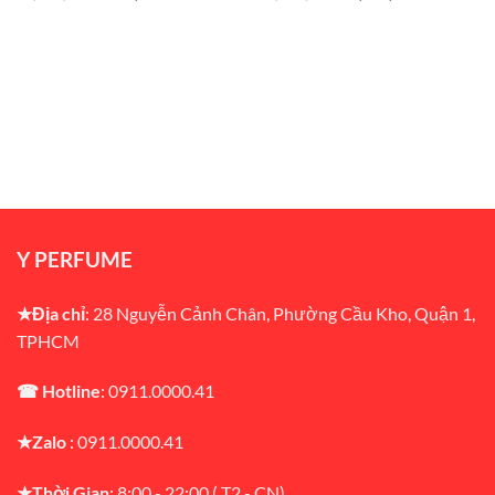
gốc
hiện
gốc
hiện
là:
tại
là:
tại
₫1,300,000.
là:
₫1,590,000.
là:
₫830,000.
₫1,150,000
Y PERFUME
★Địa chỉ
: 28 Nguyễn Cảnh Chân, Phường Cầu Kho, Quận 1,
TPHCM
☎ Hotline
: 0911.0000.41
★Zalo
: 0911.0000.41
★Thời Gian
: 8:00 - 22:00 ( T2 - CN)