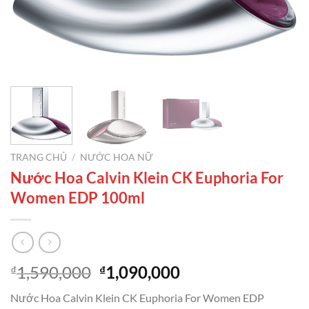
TRANG CHỦ
/
NƯỚC HOA NỮ
Nước Hoa Calvin Klein CK Euphoria For
Women EDP 100ml
Giá
Giá
1,590,000
1,090,000
₫
₫
gốc
hiện
Nước Hoa Calvin Klein CK Euphoria For Women EDP
là:
tại