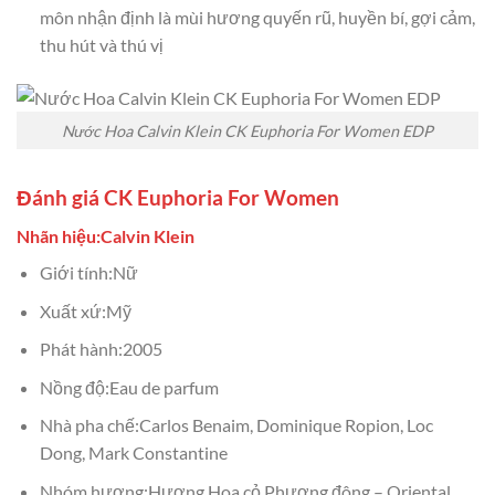
môn nhận định là mùi hương quyến rũ, huyền bí, gợi cảm,
thu hút và thú vị
Nước Hoa Calvin Klein CK Euphoria For Women EDP
Đánh giá CK Euphoria For Women
Nhãn hiệu:Calvin Klein
Giới tính:Nữ
Xuất xứ:Mỹ
Phát hành:2005
Nồng độ:Eau de parfum
Nhà pha chế:Carlos Benaim, Dominique Ropion, Loc
Dong, Mark Constantine
Nhóm hương:Hương Hoa cỏ Phương đông – Oriental