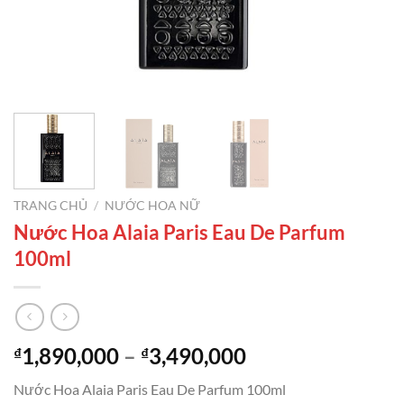
TRANG CHỦ
/
NƯỚC HOA NỮ
Nước Hoa Alaia Paris Eau De Parfum
100ml
Khoảng
1,890,000
–
3,490,000
₫
₫
giá:
Nước Hoa Alaia Paris Eau De Parfum 100ml
từ