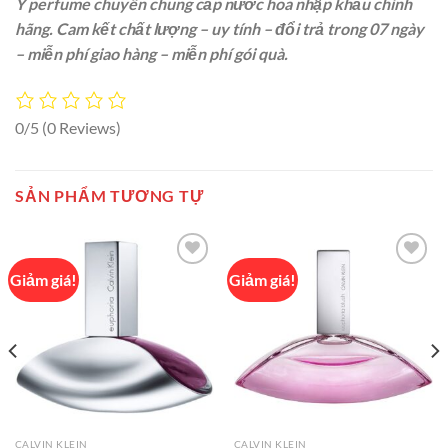
Y perfume chuyên chung cấp nước hoa nhập khẩu chính
hãng. Cam kết chất lượng – uy tính – đổi trả trong 07 ngày
– miễn phí giao hàng – miễn phí gói quà.
0/5
(0 Reviews)
SẢN PHẨM TƯƠNG TỰ
Giảm giá!
Giảm giá!
Add to
Add to
wishlist
wishlist
CALVIN KLEIN
CALVIN KLEIN