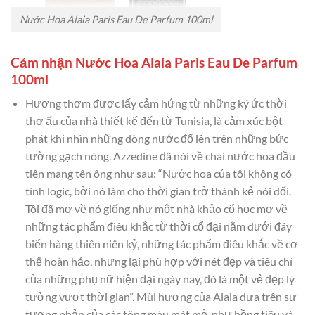
Nước Hoa Alaia Paris Eau De Parfum 100ml
Cảm nhận Nước Hoa Alaia Paris Eau De Parfum
100ml
Hương thơm được lấy cảm hứng từ những ký ức thời
thơ ấu của nhà thiết kế đến từ Tunisia, là cảm xúc bột
phát khi nhìn những dòng nước đổ lên trên những bức
tường gạch nóng. Azzedine đã nói về chai nước hoa đầu
tiên mang tên ông như sau: “Nước hoa của tôi không có
tính logic, bởi nó làm cho thời gian trở thành kẻ nói dối.
Tôi đã mơ về nó giống như một nhà khảo cổ học mơ về
những tác phẩm điêu khắc từ thời cổ đại nằm dưới đáy
biển hàng thiên niên kỷ, những tác phẩm điêu khắc về cơ
thể hoàn hảo, nhưng lại phù hợp với nét đẹp và tiêu chí
của những phụ nữ hiện đại ngày nay, đó là một vẻ đẹp lý
tưởng vượt thời gian”. Mùi hương của Alaia dựa trên sự
tương phản của các tông màu mát mẻ, như hồng tiêu và