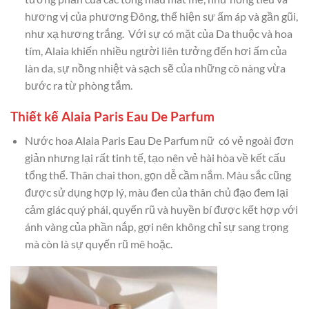
hương vị của phương Đông, thể hiện sự ấm áp và gần gũi,
như xạ hương trắng. Với sự có mặt của Da thuộc và hoa
tím, Alaia khiến nhiều người liên tưởng đến hơi ấm của
làn da, sự nồng nhiệt và sạch sẽ của những cô nàng vừa
bước ra từ phòng tắm.
Thiết kế Alaia Paris Eau De Parfum
Nước hoa Alaia Paris Eau De Parfum nữ có vẻ ngoài đơn
giản nhưng lại rất tinh tế, tạo nên vẻ hài hòa về kết cấu
tổng thể. Thân chai thon, gọn dễ cầm nắm. Màu sắc cũng
được sử dụng hợp lý, màu đen của thân chủ đạo đem lại
cảm giác quý phái, quyến rũ và huyền bí được kết hợp với
ánh vàng của phần nắp, gợi nên không chỉ sự sang trọng
mà còn là sự quyến rũ mê hoặc.