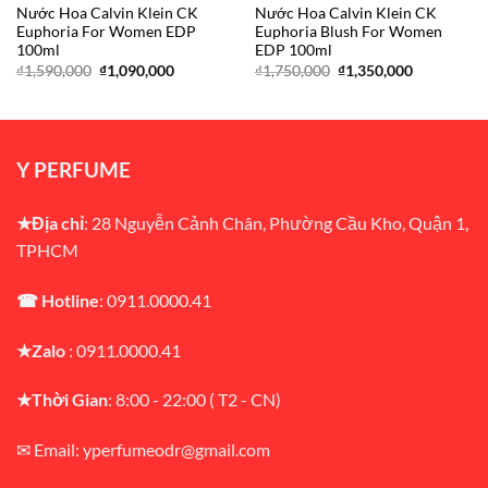
Nước Hoa Calvin Klein CK
Nước Hoa Calvin Klein CK
Euphoria For Women EDP
Euphoria Blush For Women
100ml
EDP 100ml
Giá
Giá
Giá
Giá
₫
1,590,000
₫
1,090,000
₫
1,750,000
₫
1,350,000
gốc
hiện
gốc
hiện
là:
tại
là:
tại
0.
₫1,590,000.
là:
₫1,750,000.
là:
₫1,090,000.
₫1,350,000
Y PERFUME
★Địa chỉ
: 28 Nguyễn Cảnh Chân, Phường Cầu Kho, Quận 1,
TPHCM
☎ Hotline
: 0911.0000.41
★Zalo
: 0911.0000.41
★Thời Gian
: 8:00 - 22:00 ( T2 - CN)
✉ Email: yperfumeodr@gmail.com