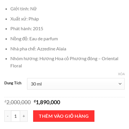
₫1,890,000
Giới tính: Nữ
đến
₫3,490,000
Xuất xứ: Pháp
Phát hành: 2015
Nồng độ: Eau de parfum
Nhà pha chế: Azzedine Alaia
Nhóm hương: Hương Hoa cỏ Phương đông – Oriental
Floral
XÓA
Dung Tích
Giá
Giá
₫
2,000,000
₫
1,890,000
gốc
hiện
là:
tại
Nước Hoa Alaia Paris Eau De Parfum 100ml số lượng
THÊM VÀO GIỎ HÀNG
₫2,000,000.
là:
₫1,890,000.