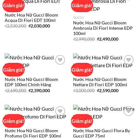
Giảm giá!
Giảm giá!
GUCCI
Nước Hoa Nữ Gucci Bloom
Add to
Add to
GUCCI
Acqua Di Fiori EDT 100ml
wishlist
wishlist
Nước Hoa Nữ Gucci Bloom
Giá
Giá
₫
2,530,000
₫
2,030,000
Ambrosia Di Fiori Intense EDP
gốc
hiện
100ml
là:
tại
₫2,530,000.
là:
Giá
Giá
₫
2,990,000
₫
2,490,000
₫2,030,000.
gốc
hiện
là:
tại
₫2,990,000.
là:
₫2,490,000
Giảm giá!
Giảm giá!
GUCCI
GUCCI
Nước Hoa Nữ Gucci Bloom
Nước Hoa Nữ Gucci Bloom
Add to
Add to
EDP 100ml Chính Hãng
Nettare Di Fiori EDP 100ml
wishlist
wishlist
Giá
Giá
Giá
Giá
₫
2,690,000
₫
2,390,000
₫
3,000,000
₫
2,590,000
gốc
hiện
gốc
hiện
là:
tại
là:
tại
₫2,690,000.
là:
₫3,000,000.
là:
₫2,390,000.
₫2,590,000
Giảm giá!
Giảm giá!
GUCCI
GUCCI
Nước Hoa Nữ Gucci Bloom
Nước Hoa Nữ Gucci Flora By
Add to
Add to
Profumo Di Fiori EDP 100ml
Gucci EDP 75ml
wishlist
wishlist