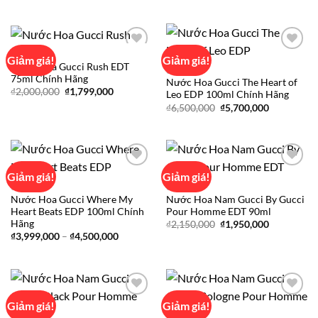
₫2,500,000.
là:
là:
tại
₫2,200,000.
₫5,600,000.
là:
₫5,100,000
GUCCI
Giảm giá!
Giảm giá!
Nước Hoa Gucci Rush EDT
GUCCI
75ml Chính Hãng
Nước Hoa Gucci The Heart of
Add to
Add to
Giá
Giá
₫
2,000,000
₫
1,799,000
Leo EDP 100ml Chính Hãng
wishlist
wishlist
gốc
hiện
Giá
Giá
₫
6,500,000
₫
5,700,000
là:
tại
gốc
hiện
₫2,000,000.
là:
là:
tại
₫1,799,000.
₫6,500,000.
là:
₫5,700,000
Giảm giá!
Giảm giá!
GUCCI
GUCCI
Nước Hoa Gucci Where My
Nước Hoa Nam Gucci By Gucci
Add to
Add to
Heart Beats EDP 100ml Chính
Pour Homme EDT 90ml
wishlist
wishlist
Hãng
Giá
Giá
₫
2,150,000
₫
1,950,000
gốc
hiện
Khoảng
₫
3,999,000
–
₫
4,500,000
là:
tại
giá:
₫2,150,000.
là:
từ
₫1,950,000
₫3,999,000
đến
₫4,500,000
Giảm giá!
Giảm giá!