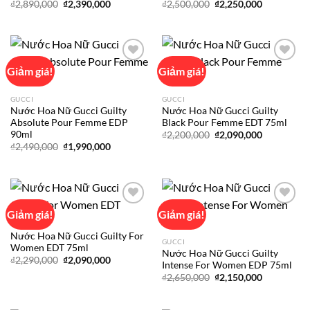
Giá
Giá
Giá
Giá
₫
2,890,000
₫
2,390,000
₫
2,500,000
₫
2,250,000
gốc
hiện
gốc
hiện
là:
tại
là:
tại
₫2,890,000.
là:
₫2,500,000.
là:
₫2,390,000.
₫2,250,000
Giảm giá!
Giảm giá!
Add to
Add to
GUCCI
GUCCI
wishlist
wishlist
Nước Hoa Nữ Gucci Guilty
Nước Hoa Nữ Gucci Guilty
Absolute Pour Femme EDP
Black Pour Femme EDT 75ml
90ml
Giá
Giá
₫
2,200,000
₫
2,090,000
gốc
hiện
Giá
Giá
₫
2,490,000
₫
1,990,000
là:
tại
gốc
hiện
₫2,200,000.
là:
là:
tại
₫2,090,000
₫2,490,000.
là:
₫1,990,000.
Giảm giá!
Giảm giá!
GUCCI
Nước Hoa Nữ Gucci Guilty For
Add to
Add to
GUCCI
Women EDT 75ml
wishlist
wishlist
Nước Hoa Nữ Gucci Guilty
Giá
Giá
₫
2,290,000
₫
2,090,000
Intense For Women EDP 75ml
gốc
hiện
Giá
Giá
là:
tại
₫
2,650,000
₫
2,150,000
gốc
hiện
₫2,290,000.
là:
là:
tại
₫2,090,000.
₫2,650,000.
là: