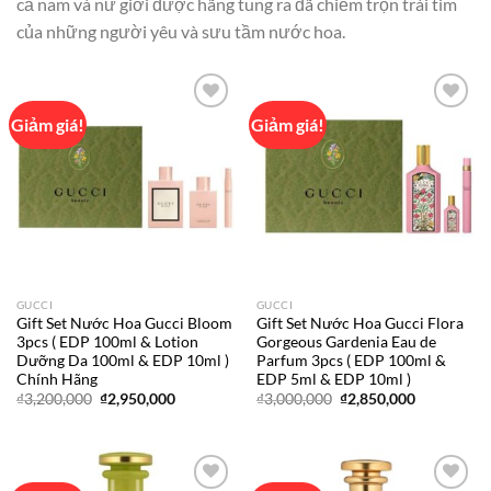
cả nam và nữ giới được hãng tung ra đã chiếm trọn trái tim
của những người yêu và sưu tầm nước hoa.
Giảm giá!
Giảm giá!
Add to
Add to
wishlist
wishlist
GUCCI
GUCCI
Gift Set Nước Hoa Gucci Bloom
Gift Set Nước Hoa Gucci Flora
3pcs ( EDP 100ml & Lotion
Gorgeous Gardenia Eau de
Dưỡng Da 100ml & EDP 10ml )
Parfum 3pcs ( EDP 100ml &
Chính Hãng
EDP 5ml & EDP 10ml )
Giá
Giá
Giá
Giá
₫
3,200,000
₫
2,950,000
₫
3,000,000
₫
2,850,000
gốc
hiện
gốc
hiện
là:
tại
là:
tại
₫3,200,000.
là:
₫3,000,000.
là:
₫2,950,000.
₫2,850,000