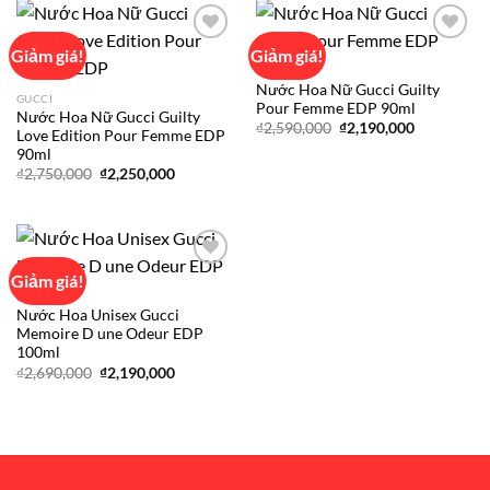
₫2,150,000
Giảm giá!
Giảm giá!
GUCCI
Nước Hoa Nữ Gucci Guilty
Add to
Add to
GUCCI
Pour Femme EDP 90ml
wishlist
wishlist
Nước Hoa Nữ Gucci Guilty
Giá
Giá
₫
2,590,000
₫
2,190,000
Love Edition Pour Femme EDP
gốc
hiện
90ml
là:
tại
₫2,590,000.
là:
Giá
Giá
₫
2,750,000
₫
2,250,000
₫2,190,000
gốc
hiện
là:
tại
₫2,750,000.
là:
₫2,250,000.
Giảm giá!
GUCCI
Nước Hoa Unisex Gucci
Add to
Memoire D une Odeur EDP
wishlist
100ml
Giá
Giá
₫
2,690,000
₫
2,190,000
gốc
hiện
là:
tại
₫2,690,000.
là:
₫2,190,000.