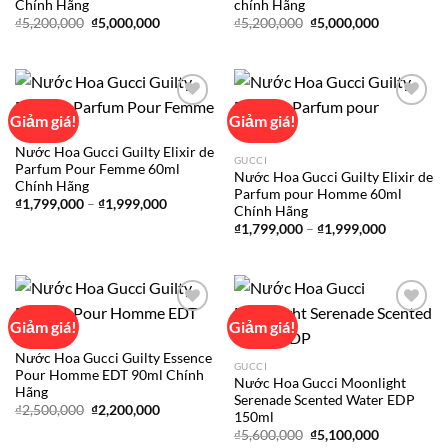
Chính Hãng
chính Hãng
Giá
Giá
Giá
Giá
₫
5,200,000
₫
5,000,000
₫
5,200,000
₫
5,000,000
gốc
hiện
gốc
hiện
là:
tại
là:
tại
₫5,200,000.
là:
₫5,200,000.
là:
₫5,000,000.
₫5,000,000
Giảm giá!
Giảm giá!
GUCCI
Nước Hoa Gucci Guilty Elixir de
Add to
Add to
GUCCI
Parfum Pour Femme 60ml
wishlist
wishlist
Nước Hoa Gucci Guilty Elixir de
Chính Hãng
Parfum pour Homme 60ml
Khoảng
₫
1,799,000
–
₫
1,999,000
Chính Hãng
giá:
Khoảng
từ
₫
1,799,000
–
₫
1,999,000
giá:
₫1,799,000
từ
đến
₫1,799,00
₫1,999,000
đến
₫1,999,00
Giảm giá!
Giảm giá!
GUCCI
Nước Hoa Gucci Guilty Essence
Add to
Add to
GUCCI
Pour Homme EDT 90ml Chính
wishlist
wishlist
Nước Hoa Gucci Moonlight
Hãng
Serenade Scented Water EDP
Giá
Giá
₫
2,500,000
₫
2,200,000
150ml
gốc
hiện
Giá
Giá
là:
tại
₫
5,600,000
₫
5,100,000
gốc
hiện