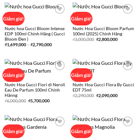
₫5,600,000.
là:
₫2,500,000.
là:
₫5,100,000.
₫2,099,000
Giảm giá!
Giảm giá!
GUCCI
GUCCI
Nước hoa Gucci Bloom Intense
Nước Hoa Gucci Bloom Parfum
Add to
Add to
EDP 100ml Chính Hãng ( Gucci
100ml (2025) Chính Hãng
wishlist
wishlist
Bloom Đen )
Giá
Giá
₫
3,000,000
₫
2,800,000
gốc
hiện
Khoảng
₫
1,699,000
–
₫
2,790,000
là:
tại
giá:
₫3,000,000.
là:
từ
₫2,800,000
₫1,699,000
đến
₫2,790,000
Giảm giá!
Giảm giá!
GUCCI
GUCCI
Nước Hoa Gucci Fiori di Neroli
Nước Hoa Gucci Flora By Gucci
Add to
Add to
Eau De Parfum 100ml Chính
EDT 75ml
wishlist
wishlist
Hãnng
Giá
Giá
₫
2,290,000
₫
2,090,000
gốc
hiện
Giá
Giá
₫
6,000,000
₫
5,700,000
là:
tại
gốc
hiện
₫2,290,000.
là:
là:
tại
₫2,090,000
₫6,000,000.
là:
₫5,700,000.
Giảm giá!
Giảm giá!
GUCCI
GUCCI