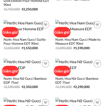
Love Edition Pour Homme EDT
gốc
hiện
90ml
là:
tại
₫2,790,000.
là:
Giá
Giá
₫
2,450,000
₫
2,250,000
₫2,490,000
gốc
hiện
là:
tại
₫2,450,000.
là:
₫2,250,000.
Giảm giá!
Giảm giá!
GUCCI
GUCCI
Nước Hoa Nam Gucci Guilty
Nước Hoa Nam Gucci Made to
Add to
Add to
Pour Homme EDT 90ml
Measure EDT 90ml
wishlist
wishlist
Giá
Giá
Giá
Giá
₫
2,050,000
₫
1,550,000
₫
2,090,000
₫
1,590,000
gốc
hiện
gốc
hiện
là:
tại
là:
tại
₫2,050,000.
là:
₫2,090,000.
là:
₫1,550,000.
₫1,590,000
Giảm giá!
Giảm giá!
GUCCI
GUCCI
Nước Hoa Nữ Gucci Bamboo
Nước Hoa Nữ Gucci Bamboo
Add to
Add to
EDP 75ml
EDT 75ml
wishlist
wishlist
Giá
Giá
Giá
Giá
₫
2,590,000
₫
2,350,000
₫
2,590,000
₫
2,290,000
gốc
hiện
gốc
hiện
là:
tại
là:
tại
₫2,590,000.
là:
₫2,590,000.
là:
₫2,350,000.
₫2,290,000