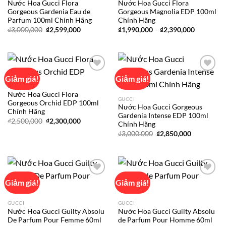
Nước Hoa Gucci Flora
Nước Hoa Gucci Flora
Add to
Add to
Gorgeous Gardenia Eau de
Gorgeous Magnolia EDP 100ml
wishlist
wishlist
Parfum 100ml Chính Hãng
Chính Hãng
Giá
Giá
Khoảng
₫
3,000,000
₫
2,599,000
₫
1,990,000
–
₫
2,390,000
gốc
hiện
giá:
là:
tại
từ
₫3,000,000.
là:
₫1,990,00
₫2,599,000.
đến
₫2,390,00
Giảm giá!
Giảm giá!
GUCCI
Nước Hoa Gucci Flora
Add to
Add to
GUCCI
Gorgeous Orchid EDP 100ml
wishlist
wishlist
Nước Hoa Gucci Gorgeous
Chính Hãng
Gardenia Intense EDP 100ml
Giá
Giá
₫
2,500,000
₫
2,300,000
Chính Hãng
gốc
hiện
Giá
Giá
là:
tại
₫
3,000,000
₫
2,850,000
gốc
hiện
₫2,500,000.
là:
là:
tại
₫2,300,000.
₫3,000,000.
là:
₫2,850,000
Giảm giá!
Giảm giá!
Add to
Add to
GUCCI
GUCCI
wishlist
wishlist
Nước Hoa Gucci Guilty Absolu
Nước Hoa Gucci Guilty Absolu
De Parfum Pour Femme 60ml
de Parfum Pour Homme 60ml