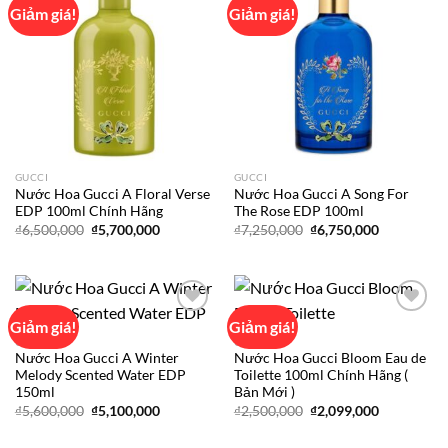
Giảm giá!
Giảm giá!
Add to
Add to
wishlist
wishlist
GUCCI
GUCCI
Nước Hoa Gucci A Floral Verse
Nước Hoa Gucci A Song For
EDP 100ml Chính Hãng
The Rose EDP 100ml
Giá
Giá
Giá
Giá
₫
6,500,000
₫
5,700,000
₫
7,250,000
₫
6,750,000
gốc
hiện
gốc
hiện
là:
tại
là:
tại
₫6,500,000.
là:
₫7,250,000.
là:
₫5,700,000.
₫6,750,000
Giảm giá!
Giảm giá!
GUCCI
GUCCI
Nước Hoa Gucci A Winter
Nước Hoa Gucci Bloom Eau de
Add to
Add to
Melody Scented Water EDP
Toilette 100ml Chính Hãng (
wishlist
wishlist
150ml
Bản Mới )
Giá
Giá
Giá
Giá
₫
5,600,000
₫
5,100,000
₫
2,500,000
₫
2,099,000
gốc
hiện
gốc
hiện
là:
tại
là:
tại