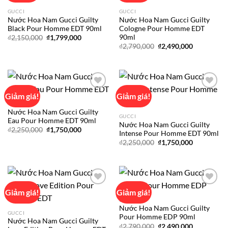
Add to
Add to
GUCCI
GUCCI
wishlist
wishlist
Nước Hoa Nam Gucci Guilty
Nước Hoa Nam Gucci Guilty
Black Pour Homme EDT 90ml
Cologne Pour Homme EDT
90ml
Giá
Giá
₫
2,150,000
₫
1,799,000
gốc
hiện
Giá
Giá
₫
2,790,000
₫
2,490,000
là:
tại
gốc
hiện
₫2,150,000.
là:
là:
tại
₫1,799,000.
₫2,790,000.
là:
₫2,490,000
Giảm giá!
Giảm giá!
GUCCI
Nước Hoa Nam Gucci Guilty
Add to
Add to
GUCCI
Eau Pour Homme EDT 90ml
wishlist
wishlist
Nước Hoa Nam Gucci Guilty
Giá
Giá
₫
2,250,000
₫
1,750,000
Intense Pour Homme EDT 90ml
gốc
hiện
Giá
Giá
là:
tại
₫
2,250,000
₫
1,750,000
gốc
hiện
₫2,250,000.
là:
là:
tại
₫1,750,000.
₫2,250,000.
là:
₫1,750,000
Giảm giá!
Giảm giá!
GUCCI
Nước Hoa Nam Gucci Guilty
Add to
Add to
GUCCI
Pour Homme EDP 90ml
wishlist
wishlist
Nước Hoa Nam Gucci Guilty
Giá
Giá
₫
2,790,000
₫
2,490,000