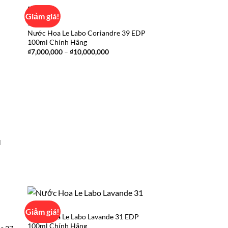
Giảm giá!
LE LABO
Nước Hoa Le Labo Coriandre 39 EDP
d to
Add to
100ml Chính Hãng
hlist
wishlist
Khoảng
₫
7,000,000
–
₫
10,000,000
giá:
từ
₫7,000,000
đến
₫10,000,000
l
00
00
LE LABO
Giảm giá!
Nước Hoa Le Labo Lavande 31 EDP
100ml Chính Hãng