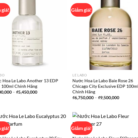
 giá!
Giảm giá!
Add to
Ad
wishlist
wis
ABO
LE LABO
 Hoa Le Labo Another 13 EDP
Nước Hoa Le Labo Baie Rose 26
 100ml Chính Hãng
Chicago City Exclusive EDP 100m
Chính Hãng
Khoảng
00,000
–
₫
5,450,000
giá:
Khoảng
₫
6,750,000
–
₫
9,500,000
từ
giá:
₫3,900,000
từ
đến
₫6,750,0
₫5,450,000
đến
₫9,500,0
 giá!
Giảm giá!
ABO
LE LABO