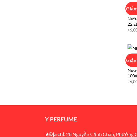
Giảm
LE L
Nước
22 E
₫
6,0
Giảm
LE L
Nước
100m
₫
6,0
Y PERFUME
★Địa chỉ
: 28 Nguyễn Cảnh Chân, Phường 