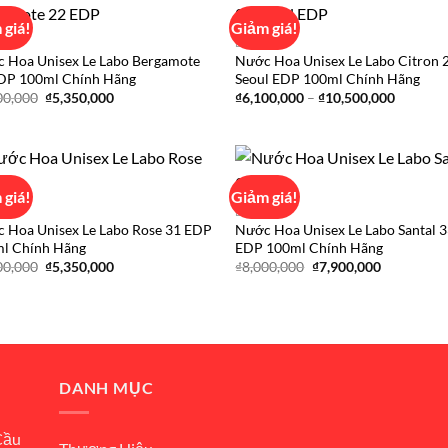
 giá!
Giảm giá!
ABO
LE LABO
 Hoa Unisex Le Labo Bergamote
Nước Hoa Unisex Le Labo Citron 
Add to
Ad
DP 100ml Chính Hãng
Seoul EDP 100ml Chính Hãng
wishlist
wis
Giá
Giá
Khoảng
00,000
₫
5,350,000
₫
6,100,000
–
₫
10,500,000
gốc
hiện
giá:
là:
tại
từ
₫6,000,000.
là:
₫6,100,
₫5,350,000.
đến
₫10,500
 giá!
Giảm giá!
ABO
LE LABO
 Hoa Unisex Le Labo Rose 31 EDP
Nước Hoa Unisex Le Labo Santal 
Add to
Ad
l Chính Hãng
EDP 100ml Chính Hãng
wishlist
wis
Giá
Giá
Giá
Giá
00,000
₫
5,350,000
₫
8,000,000
₫
7,900,000
gốc
hiện
gốc
hiện
là:
tại
là:
tại
₫6,000,000.
là:
₫8,000,000.
là:
₫5,350,000.
₫7,900,000
DANH MỤC
Cầu