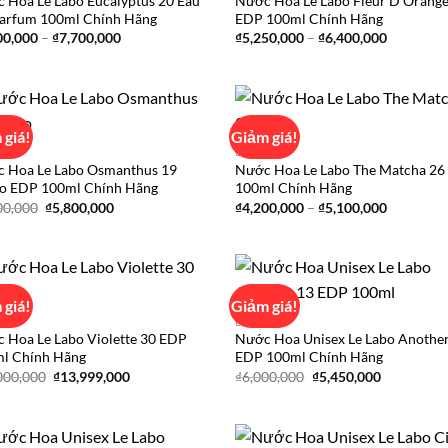
 Hoa Le Labo Eucalyptus 20 Eau
Nước Hoa Le Labo Fleur D’Orange
Add to
Ad
arfum 100ml Chính Hãng
EDP 100ml Chính Hãng
wishlist
wis
Khoảng
Khoảng
00,000
–
₫
7,700,000
₫
5,250,000
–
₫
6,400,000
giá:
giá:
từ
từ
₫5,300,000
₫5,250,0
đến
đến
₫7,700,000
₫6,400,0
 giá!
Giảm giá!
ABO
LE LABO
 Hoa Le Labo Osmanthus 19
Nước Hoa Le Labo The Matcha 2
Add to
Ad
o EDP 100ml Chính Hãng
100ml Chính Hãng
wishlist
wis
Giá
Giá
Khoảng
00,000
₫
5,800,000
₫
4,200,000
–
₫
5,100,000
gốc
hiện
giá:
là:
tại
từ
₫6,000,000.
là:
₫4,200,0
₫5,800,000.
đến
₫5,100,0
 giá!
Giảm giá!
ABO
LE LABO
 Hoa Le Labo Violette 30 EDP
Nước Hoa Unisex Le Labo Anothe
Add to
Ad
l Chính Hãng
EDP 100ml Chính Hãng
wishlist
wis
Giá
Giá
Giá
Giá
000,000
₫
13,999,000
₫
6,000,000
₫
5,450,000
gốc
hiện
gốc
hiện
là:
tại
là:
tại
₫15,000,000.
là:
₫6,000,000.
là:
₫13,999,000.
₫5,450,000