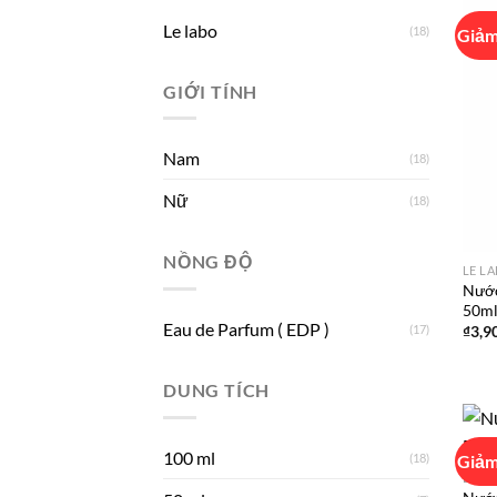
Le labo
(18)
Giảm
GIỚI TÍNH
Nam
(18)
Nữ
(18)
NỒNG ĐỘ
LE L
Nước
50ml
Eau de Parfum ( EDP )
(17)
₫
3,9
DUNG TÍCH
100 ml
(18)
Giảm
LE L