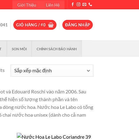
Giới Thiệu
Liên Hệ
0041
GIỎ HÀNG /
₫
0
ĐĂNG NHẬP
T
SON MÔI
CHÍNH SÁCH BẢO HÀNH
lts
not và Edouard Roschi vào năm 2006. Sau
a thể hiện số lượng thành phần và tên
ủa dòng nước hoa. Nước hoa Le Labo có tổng
46 chai nước hoa unisex (dành cho cả nam