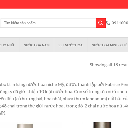
Tìm
091100
kiếm:
 HOA NỮ
NƯỚC HOA NAM
SET NƯỚC HOA
NƯỚC HOA MINI – CHIẾ
Showing all 18 resu
abo là là hãng nước hoa niche Mỹ, được thành lập bởi Fabrice Pe
công ty đã giới thiệu 10 loại nước hoa. Con số trong tên nước ho
ên liệu (cỏ hương bài, hoa nhài, nhựa thơm labdanum) nổi bật c
 48 chai trong thế giới nước hoa , trong đó 2 chai nước hoa nữ, 
nữ).