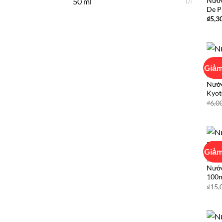
Nước
50 ml
(7)
De P
₫
5,3
Giảm
LE L
Nước
Kyot
₫
6,0
Giảm
LE L
Nước
100m
₫
15,