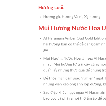
Hương cuối:
Hương gỗ, Hương Va ni, Xạ hương
Mùi Hương Nước Hoa Un
Al Haramain Amber Oud Gold Edition
hai hương bạn có thể dễ dàng cảm nh
giả.
Mùi Hương Nước Hoa Unisex Al Haram
nhau. Mùi hương từ trái cây căng mọn
quấn lấy những thức quả để chúng trở
Để thỏa mãn cảm giác “nghiện” ngọt,
những viên kẹo óng ánh lớp đường, k
Sau điệp khúc ngọt ngào Al Haramain
bao bọc và phả ra hơi thở ấm áp để b