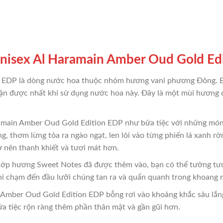
isex Al Haramain Amber Oud Gold Ed
 EDP là dòng nước hoa thuộc nhóm hương vani phương Đông. B
ận được nhất khi sử dụng nước hoa này. Đây là một mùi hương
ain Amber Oud Gold Edition EDP như bữa tiệc với những món ăn
g, thơm lừng tỏa ra ngào ngạt, len lỏi vào từng phiến lá xanh r
 nên thanh khiết và tươi mát hơn.
 lớp hương Sweet Notes đã được thêm vào, bạn có thể tưởng tượ
hi chạm đến đầu lưỡi chúng tan ra và quẩn quanh trong khoang 
 Amber Oud Gold Edition EDP bỗng rơi vào khoảng khắc sâu lắ
ữa tiệc rộn ràng thêm phần thân mật và gần gũi hơn.