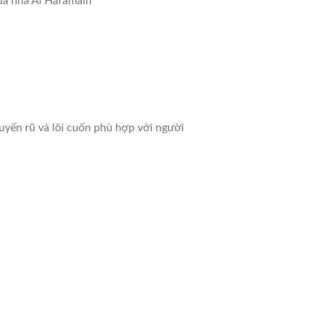
ủa nhà Al Haramain
yến rũ và lôi cuốn phù hợp với người