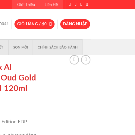
Giới Thiệu
Liên Hệ
0041
GIỎ HÀNG /
₫
0
ĐĂNG NHẬP
ẾT
SON MÔI
CHÍNH SÁCH BẢO HÀNH
 Al
 Oud Gold
l 120ml
ảng
 Edition EDP
690,000