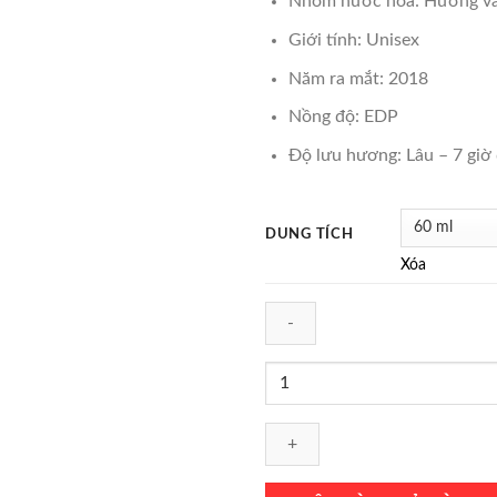
Nhóm nước hoa: Hương va
đến
₫2,
Giới tính: Unisex
Năm ra mắt: 2018
Nồng độ: EDP
Độ lưu hương: Lâu – 7 giờ
DUNG TÍCH
Xóa
Nước
Hoa
Unisex
Al
Haramain