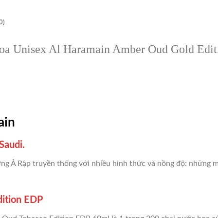
0)
a Unisex Al Haramain Amber Oud Gold Edi
ain
Saudi.
ng Ả Rập truyền thống với nhiều hình thức và nồng độ: những 
ition EDP