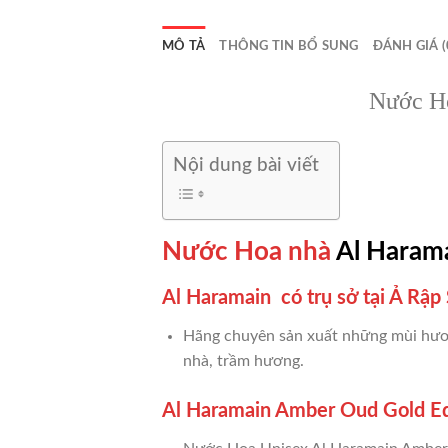
MÔ TẢ
THÔNG TIN BỔ SUNG
ĐÁNH GIÁ (
Nước Ho
Nội dung bài viết
Nước Hoa nhà
Al Haram
Al Haramain có trụ sở tại Ả Rập 
Hãng chuyên sản xuất những mùi hươ
nhà, trầm hương.
Al Haramain Amber Oud Gold Ed