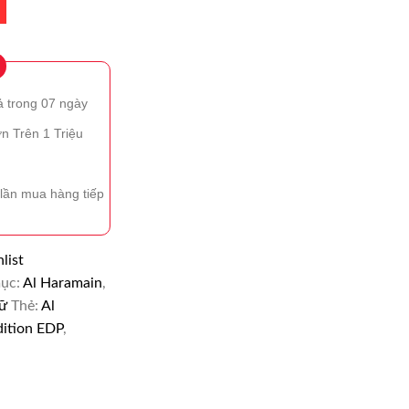
ả trong 07 ngày
n Trên 1 Triệu
lần mua hàng tiếp
list
ục:
Al Haramain
,
ữ
Thẻ:
Al
ition EDP
,