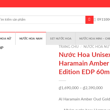
m
091100
m:
HOA NỮ
NƯỚC HOA NAM
SET NƯỚC HOA
NƯỚC HOA MINI – CHI
TRANG CHỦ
/
NƯỚC HOA NỮ
Nước Hoa Unisex
Haramain Amber
Add to
Edition EDP 60m
wishlist
Kho
₫
1,690,000
–
₫
2,390,000
giá:
Al Haramain Amber Oud Gold
từ
₫1,