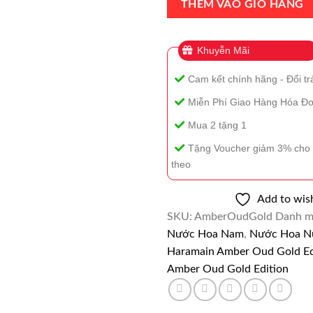
Amber
THÊM VÀO GIỎ HÀNG
Oud
Gold
Khuyễn Mãi
Edition
EDP
Cam kết chính hãng - Đổi tr
60ml
120ml
Miễn Phí Giao Hàng Hóa Đơ
số
Mua 2 tặng 1
lượng
Tặng Voucher giảm 3% cho 
theo
Add to wish
SKU:
AmberOudGold
Danh m
Nước Hoa Nam
,
Nước Hoa N
Haramain Amber Oud Gold Ed
Amber Oud Gold Edition