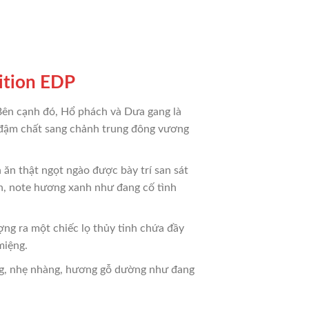
ition EDP
ên cạnh đó, Hổ phách và Dưa gang là
 đậm chất sang chảnh trung đông vương
 thật ngọt ngào được bày trí san sát
ờn, note hương xanh như đang cố tình
ng ra một chiếc lọ thủy tinh chứa đầy
miệng.
ng, nhẹ nhàng, hương gỗ dường như đang