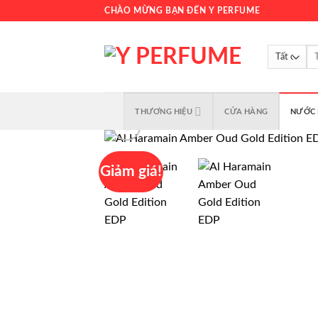
Chuyển
CHÀO MỪNG BẠN ĐẾN Y PERFUME
đến
nội
Tì
dung
kiế
THƯƠNG HIỆU
CỬA HÀNG
NƯỚC 
Giảm giá!