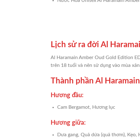
Nước Hoa Unisex Al Haramain Amber 
Lịch sử ra đời Al Haram
Al Haramain Amber Oud Gold Edition ED
trên 18 tuổi và nên sử dụng vào mùa xân,
Thành phần Al Haramain
Hương đầu:
Cam Bergamot, Hương lục
Hương giữa:
Dưa gang, Quả dứa (quả thơm), Kẹo,