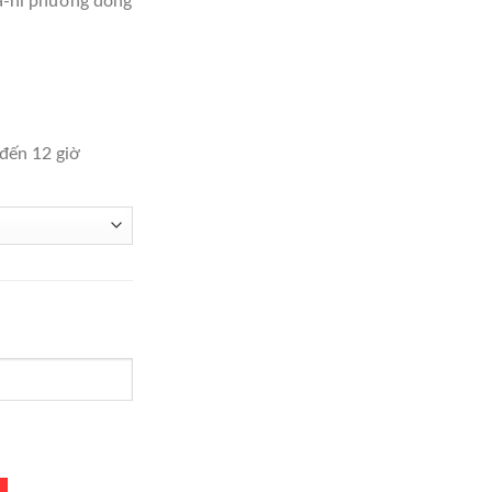
-ni phương đông
390,000
 đến 12 giờ