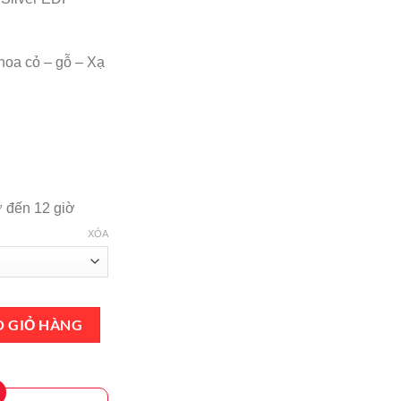
tại
000.
là:
₫780,000.
oa cỏ – gỗ – Xạ
ờ đến 12 giờ
XÓA
er EDP 100ml số lượng
O GIỎ HÀNG