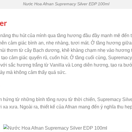
Nước Hoa Afnan Supremacy Silver EDP 100ml
er
 năng thu hút của mình qua tầng hương đầu đầy mạnh mẽ đến t
 nên cảm giác bình an, nhẹ nhàng, tươi mát. Ở tầng hương giữ
mùi thơm từ cây Bạch dương, khẽ khàng chạm nhẹ vào hương th
tạo cảm giác quyến rũ, cuốn hút. Ở tầng cuối cùng, Supremacy
với sắc hương trắng từ Vanilla và Long diên hương, tạo ra b
ày mà không cảm thấy quá sức.
r
ảm hứng từ những bình tông rượu từ thời chiến, Supremacy Silv
 xa xưa. Ngoài ra, thiết kế của Afnan mang đến ý nghĩa thu hẹ