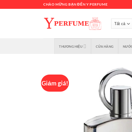
Chuyển
CHÀO MỪNG BẠN ĐẾN Y PERFUME
đến
nội
dung
THƯƠNG HIỆU
CỬA HÀNG
NƯỚC
Giảm giá!