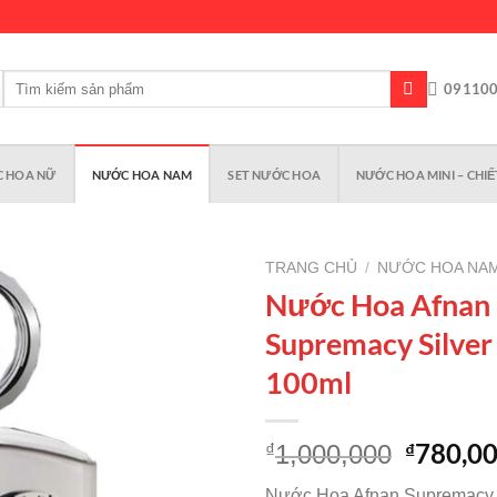
Tìm
09110
kiếm:
 HOA NỮ
NƯỚC HOA NAM
SET NƯỚC HOA
NƯỚC HOA MINI – CHIẾ
TRANG CHỦ
/
NƯỚC HOA NA
Nước Hoa Afnan
Supremacy Silve
Add to
100ml
wishlist
Giá
780,0
₫
₫
1,000,000
gốc
Nước Hoa Afnan Supremacy 