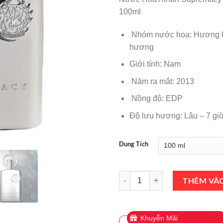
là:
100ml
₫1,000,
Nhóm nước hoa: Hương h
hương
Giới tính: Nam
Năm ra mắt: 2013
Nồng độ: EDP
Độ lưu hương: Lâu – 7 gi
Dung Tích
Nước Hoa Afnan Supremacy Silv
THÊM VÀ
Khuyễn Mãi