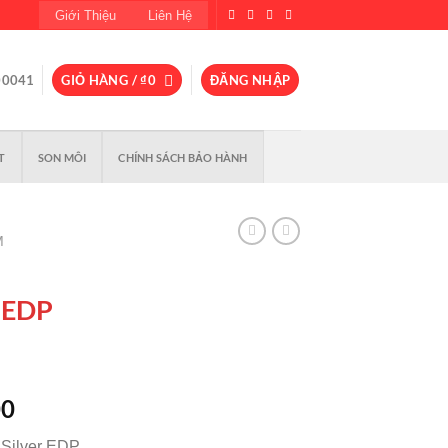
Giới Thiệu
Liên Hệ
00041
GIỎ HÀNG /
₫
0
ĐĂNG NHẬP
T
SON MÔI
CHÍNH SÁCH BẢO HÀNH
M
r EDP
Giá
00
hiện
Silver EDP