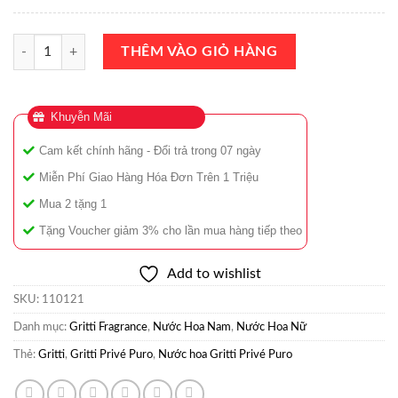
Nước Hoa Gritti Privé Puro Extrait de Parfum 100ml Chính Hãng số l
THÊM VÀO GIỎ HÀNG
Khuyễn Mãi
Cam kết chính hãng - Đổi trả trong 07 ngày
Miễn Phí Giao Hàng Hóa Đơn Trên 1 Triệu
Mua 2 tặng 1
Tặng Voucher giảm 3% cho lần mua hàng tiếp theo
Add to wishlist
SKU:
110121
Danh mục:
Gritti Fragrance
,
Nước Hoa Nam
,
Nước Hoa Nữ
Thẻ:
Gritti
,
Gritti Privé Puro
,
Nước hoa Gritti Privé Puro