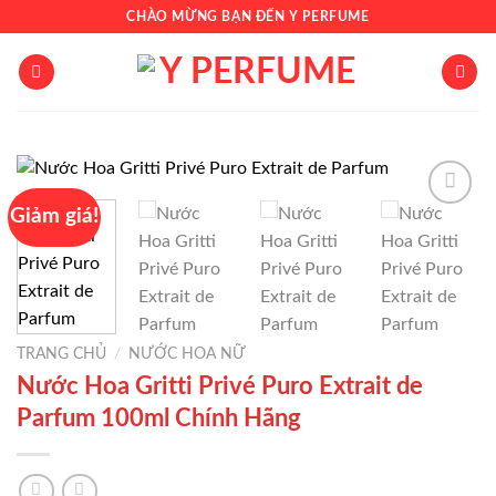
Chuyển
CHÀO MỪNG BẠN ĐẾN Y PERFUME
đến
nội
dung
Giảm giá!
Add to
wishlist
TRANG CHỦ
/
NƯỚC HOA NỮ
Nước Hoa Gritti Privé Puro Extrait de
Parfum 100ml Chính Hãng