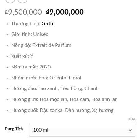
Giá
Giá
₫
9,500,000
₫
9,000,000
gốc
hiện
Thương hiệu:
Gritti
là:
tại
₫9,500,000.
là:
Giới tính: Unisex
₫9,000,000.
Nồng độ: Extrait de Parfum
Xuất xứ: Ý
Năm ra mắt: 2020
Nhóm nước hoa: Oriental Floral
Hương đầu: Táo xanh, Tiêu hồng, Chanh
Hương giữa: Hoa mộc lan, Hoa cam, Hoa linh lan
Hương cuối: Đậu tonka, Đàn hương, Xạ hương
XÓA
Dung Tích