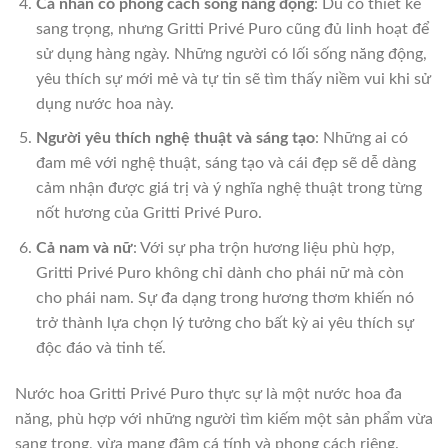
Cá nhân có phong cách sống năng động
: Dù có thiết kế
sang trọng, nhưng Gritti Privé Puro cũng đủ linh hoạt để
sử dụng hàng ngày. Những người có lối sống năng động,
yêu thích sự mới mẻ và tự tin sẽ tìm thấy niềm vui khi sử
dụng nước hoa này.
Người yêu thích nghệ thuật và sáng tạo
: Những ai có
đam mê với nghệ thuật, sáng tạo và cái đẹp sẽ dễ dàng
cảm nhận được giá trị và ý nghĩa nghệ thuật trong từng
nốt hương của Gritti Privé Puro.
Cả nam và nữ
: Với sự pha trộn hương liệu phù hợp,
Gritti Privé Puro không chỉ dành cho phái nữ mà còn
cho phái nam. Sự đa dạng trong hương thơm khiến nó
trở thành lựa chọn lý tưởng cho bất kỳ ai yêu thích sự
độc đáo và tinh tế.
Nước hoa Gritti Privé Puro thực sự là một nước hoa đa
năng, phù hợp với những người tìm kiếm một sản phẩm vừa
sang trọng, vừa mang đậm cá tính và phong cách riêng.