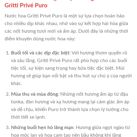
Gritti Privé Puro
Nước hoa Gritti Privé Puro là một sự lựa chọn hoàn hảo
cho nhiều dịp khác nhau, nhờ vào sự kết hợp hài hòa giữa
các nốt hương tươi mới và ấm áp. Dưới đây là những thời
điểm khuyên dùng nước hoa này:
Buổi tối và các dịp đặc biệt
: Với hương thơm quyến rũ
và sâu lắng, Gritti Privé Puro rất phù hợp cho các buổi
tiệc tối, sự kiện sang trọng hay bữa tiệc đặc biệt. Mùi
hương sẽ giúp bạn nổi bật và thu hút sự chú ý của người
khác.
Mùa thu và mùa đông
: Những nốt hương ấm áp từ đậu
tonka, đàn hương và xạ hương mang lại cảm giác ấm áp
và dễ chịu, khiến Puro trở thành lựa chọn lý tưởng cho
thời tiết se lạnh.
Những buổi hẹn hò lãng mạn
: Hương giữa ngọt ngào từ
hoa mộc lan và hoa cam tạo nên bầu không khí lãng