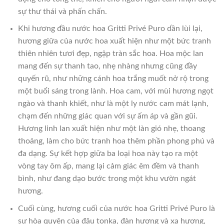
sự thư thái và phấn chấn.
Khi hương đầu nước hoa Gritti Privé Puro dần lùi lại,
hương giữa của nước hoa xuất hiện như một bức tranh
thiên nhiên tươi đẹp, ngập tràn sắc hoa. Hoa mộc lan
mang đến sự thanh tao, nhẹ nhàng nhưng cũng đầy
quyến rũ, như những cánh hoa trắng muốt nở rộ trong
một buổi sáng trong lành. Hoa cam, với mùi hương ngọt
ngào và thanh khiết, như là một ly nước cam mát lạnh,
chạm đến những giác quan với sự ấm áp và gần gũi.
Hương linh lan xuất hiện như một làn gió nhẹ, thoang
thoảng, làm cho bức tranh hoa thêm phần phong phú và
đa dạng. Sự kết hợp giữa ba loại hoa này tạo ra một
vòng tay ôm ấp, mang lại cảm giác êm đềm và thanh
bình, như đang dạo bước trong một khu vườn ngát
hương.
Cuối cùng, hương cuối của nước hoa Gritti Privé Puro là
sự hòa quyện của đậu tonka, đàn hương và xạ hương,