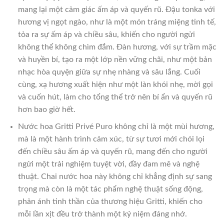
mang lại một cảm giác ấm áp và quyến rũ. Đậu tonka với
hương vị ngọt ngào, như là một món tráng miệng tinh tế,
tỏa ra sự ấm áp và chiều sâu, khiến cho người ngửi
không thể không chìm đắm. Đàn hương, với sự trầm mặc
và huyền bí, tạo ra một lớp nền vững chãi, như một bản
nhạc hòa quyện giữa sự nhẹ nhàng và sâu lắng. Cuối
cùng, xạ hương xuất hiện như một làn khói nhẹ, mời gọi
và cuốn hút, làm cho tổng thể trở nên bí ẩn và quyến rũ
hơn bao giờ hết.
Nước hoa Gritti Privé Puro không chỉ là một mùi hương,
mà là một hành trình cảm xúc, từ sự tươi mới chói lọi
đến chiều sâu ấm áp và quyến rũ, mang đến cho người
ngửi một trải nghiệm tuyệt vời, đầy đam mê và nghệ
thuật. Chai nước hoa này không chỉ khẳng định sự sang
trọng mà còn là một tác phẩm nghệ thuật sống động,
phản ánh tinh thần của thương hiệu Gritti, khiến cho
mỗi lần xịt đều trở thành một kỷ niệm đáng nhớ.