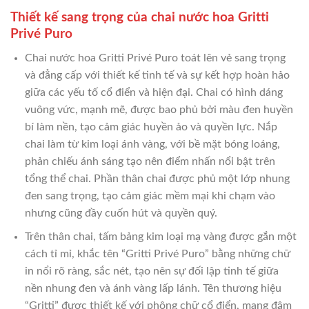
Thiết kế sang trọng của chai nước hoa Gritti
Privé Puro
Chai nước hoa Gritti Privé Puro toát lên vẻ sang trọng
và đẳng cấp với thiết kế tinh tế và sự kết hợp hoàn hảo
giữa các yếu tố cổ điển và hiện đại. Chai có hình dáng
vuông vức, mạnh mẽ, được bao phủ bởi màu đen huyền
bí làm nền, tạo cảm giác huyền ảo và quyền lực. Nắp
chai làm từ kim loại ánh vàng, với bề mặt bóng loáng,
phản chiếu ánh sáng tạo nên điểm nhấn nổi bật trên
tổng thể chai. Phần thân chai được phủ một lớp nhung
đen sang trọng, tạo cảm giác mềm mại khi chạm vào
nhưng cũng đầy cuốn hút và quyền quý.
Trên thân chai, tấm bảng kim loại mạ vàng được gắn một
cách tỉ mỉ, khắc tên “Gritti Privé Puro” bằng những chữ
in nổi rõ ràng, sắc nét, tạo nên sự đối lập tinh tế giữa
nền nhung đen và ánh vàng lấp lánh. Tên thương hiệu
“Gritti” được thiết kế với phông chữ cổ điển, mang đậm