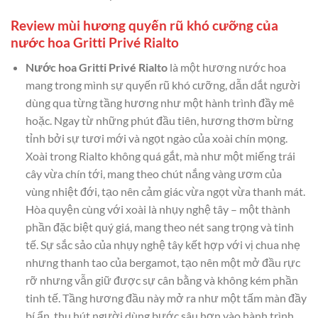
Review mùi hương quyến rũ khó cưỡng của
nước hoa Gritti Privé Rialto
Nước hoa Gritti Privé Rialto
là một hương nước hoa
mang trong mình sự quyến rũ khó cưỡng, dẫn dắt người
dùng qua từng tầng hương như một hành trình đầy mê
hoặc. Ngay từ những phút đầu tiên, hương thơm bừng
tỉnh bởi sự tươi mới và ngọt ngào của xoài chín mọng.
Xoài trong Rialto không quá gắt, mà như một miếng trái
cây vừa chín tới, mang theo chút nắng vàng ươm của
vùng nhiệt đới, tạo nên cảm giác vừa ngọt vừa thanh mát.
Hòa quyện cùng với xoài là nhụy nghệ tây – một thành
phần đặc biệt quý giá, mang theo nét sang trọng và tinh
tế. Sự sắc sảo của nhụy nghệ tây kết hợp với vị chua nhẹ
nhưng thanh tao của bergamot, tạo nên một mở đầu rực
rỡ nhưng vẫn giữ được sự cân bằng và không kém phần
tinh tế. Tầng hương đầu này mở ra như một tấm màn đầy
bí ẩn, thu hút người dùng bước sâu hơn vào hành trình