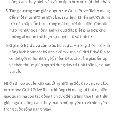
dùng cảm thấy bình yên và ổn định hơn về mặt tinh thần.
Tăng cường cảm giác quyến rũ
: Gritti Privé Rialto mang
đến một mùi hương gợi cảm, sâu lắng, khiến người dùng
trở nên hấp dẫn hơn trong mắt người đối diện. Các nốt
hương như hoa hồng Taif và oud đặc biệt phù hợp cho
những ai muốn thể hiện sự quyến rũ và tinh tế.
Gợi mở ký ức và cảm xúc tích cực
: Hương thơm có khả
năng kích hoạt các ký ức và cảm xúc, và Gritti Privé Rialto
có thể gợi nhắc những kỷ niệm đẹp, tạo cảm giác ấm áp
và thân thuộc, giúp người dùng duy trì tinh thần lạc quan,
vui vẻ.
Nhờ sự hòa quyện của các tầng hương độc đáo và cao cấp,
nước hoa Gritti Privé Rialto không chỉ mang lại trải nghiệm
giác quan mà còn tác động tích cực đến trạng thái tinh thần,
giúp người dùng cảm thấy mạnh mẽ, quyến rũ và bình yên
trong cuộc sống hàng ngày.