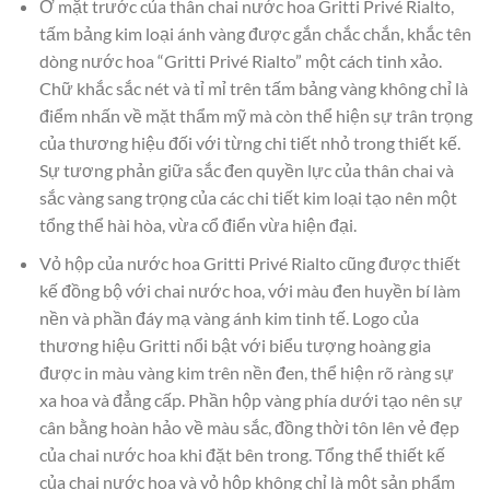
Ở mặt trước của thân chai nước hoa Gritti Privé Rialto,
tấm bảng kim loại ánh vàng được gắn chắc chắn, khắc tên
dòng nước hoa “Gritti Privé Rialto” một cách tinh xảo.
Chữ khắc sắc nét và tỉ mỉ trên tấm bảng vàng không chỉ là
điểm nhấn về mặt thẩm mỹ mà còn thể hiện sự trân trọng
của thương hiệu đối với từng chi tiết nhỏ trong thiết kế.
Sự tương phản giữa sắc đen quyền lực của thân chai và
sắc vàng sang trọng của các chi tiết kim loại tạo nên một
tổng thể hài hòa, vừa cổ điển vừa hiện đại.
Vỏ hộp của nước hoa Gritti Privé Rialto cũng được thiết
kế đồng bộ với chai nước hoa, với màu đen huyền bí làm
nền và phần đáy mạ vàng ánh kim tinh tế. Logo của
thương hiệu Gritti nổi bật với biểu tượng hoàng gia
được in màu vàng kim trên nền đen, thể hiện rõ ràng sự
xa hoa và đẳng cấp. Phần hộp vàng phía dưới tạo nên sự
cân bằng hoàn hảo về màu sắc, đồng thời tôn lên vẻ đẹp
của chai nước hoa khi đặt bên trong. Tổng thể thiết kế
của chai nước hoa và vỏ hộp không chỉ là một sản phẩm