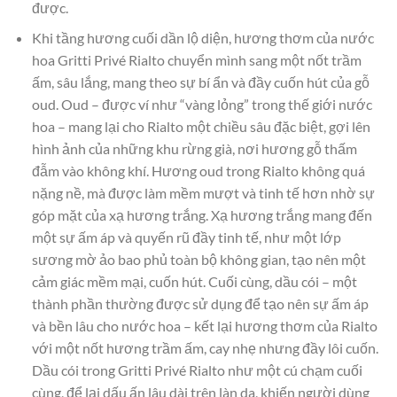
được.
Khi tầng hương cuối dần lộ diện, hương thơm của nước
hoa Gritti Privé Rialto chuyển mình sang một nốt trầm
ấm, sâu lắng, mang theo sự bí ẩn và đầy cuốn hút của gỗ
oud. Oud – được ví như “vàng lỏng” trong thế giới nước
hoa – mang lại cho Rialto một chiều sâu đặc biệt, gợi lên
hình ảnh của những khu rừng già, nơi hương gỗ thấm
đẫm vào không khí. Hương oud trong Rialto không quá
nặng nề, mà được làm mềm mượt và tinh tế hơn nhờ sự
góp mặt của xạ hương trắng. Xạ hương trắng mang đến
một sự ấm áp và quyến rũ đầy tinh tế, như một lớp
sương mờ ảo bao phủ toàn bộ không gian, tạo nên một
cảm giác mềm mại, cuốn hút. Cuối cùng, dầu cói – một
thành phần thường được sử dụng để tạo nên sự ấm áp
và bền lâu cho nước hoa – kết lại hương thơm của Rialto
với một nốt hương trầm ấm, cay nhẹ nhưng đầy lôi cuốn.
Dầu cói trong Gritti Privé Rialto như một cú chạm cuối
cùng, để lại dấu ấn lâu dài trên làn da, khiến người dùng