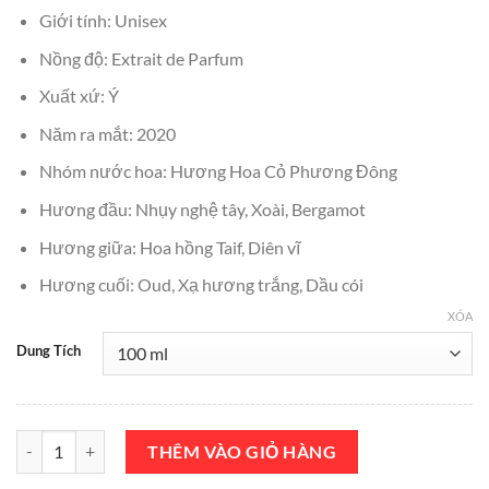
₫9,500,000.
là:
Giới tính: Unisex
₫9,000,000.
Nồng độ: Extrait de Parfum
Xuất xứ: Ý
Năm ra mắt: 2020
Nhóm nước hoa: Hương Hoa Cỏ Phương Đông
Hương đầu: Nhụy nghệ tây, Xoài, Bergamot
Hương giữa: Hoa hồng Taif, Diên vĩ
Hương cuối: Oud, Xạ hương trắng, Dầu cói
XÓA
Dung Tích
Nước Hoa Gritti Privé Rialto Extrait de Parfum 100ml Chính Hãng số
THÊM VÀO GIỎ HÀNG