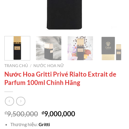
TRANG CHỦ
/
NƯỚC HOA NỮ
Nước Hoa Gritti Privé Rialto Extrait de
Parfum 100ml Chính Hãng
Giá
Giá
9,500,000
9,000,000
₫
₫
gốc
hiện
Thương hiệu:
Gritti
là:
tại