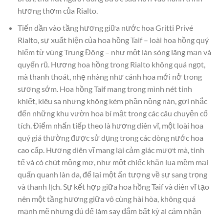
hương thơm của Rialto.
Tiến dần vào tầng hương giữa nước hoa Gritti Privé
Rialto, sự xuất hiện của hoa hồng Taif – loài hoa hồng quý
hiếm từ vùng Trung Đông – như một làn sóng lãng mạn và
quyến rũ. Hương hoa hồng trong Rialto không quá ngọt,
mà thanh thoát, nhẹ nhàng như cánh hoa mới nở trong
sương sớm. Hoa hồng Taif mang trong mình nét tinh
khiết, kiêu sa nhưng không kém phần nồng nàn, gợi nhắc
đến những khu vườn hoa bí mật trong các câu chuyện cổ
tích. Điểm nhấn tiếp theo là hương diên vĩ, một loài hoa
quý giá thường được sử dụng trong các dòng nước hoa
cao cấp. Hương diên vĩ mang lại cảm giác mượt mà, tinh
tế và có chút mộng mơ, như một chiếc khăn lụa mềm mại
quấn quanh làn da, để lại một ấn tượng về sự sang trọng
và thanh lịch. Sự kết hợp giữa hoa hồng Taif và diên vĩ tạo
nên một tầng hương giữa vô cùng hài hòa, không quá
mạnh mẽ nhưng đủ để làm say đắm bất kỳ ai cảm nhận