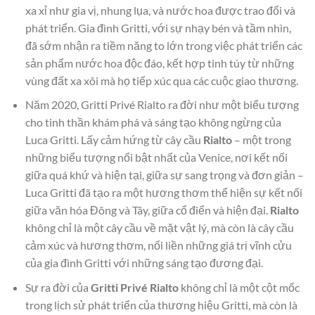
xa xỉ như gia vị, nhung lụa, và nước hoa được trao đổi và
phát triển. Gia đình Gritti, với sự nhạy bén và tầm nhìn,
đã sớm nhận ra tiềm năng to lớn trong việc phát triển các
sản phẩm nước hoa độc đáo, kết hợp tinh túy từ những
vùng đất xa xôi mà họ tiếp xúc qua các cuộc giao thương.
Năm 2020, Gritti Privé Rialto ra đời như một biểu tượng
cho tinh thần khám phá và sáng tạo không ngừng của
Luca Gritti. Lấy cảm hứng từ cây cầu
Rialto
– một trong
những biểu tượng nổi bật nhất của Venice, nơi kết nối
giữa quá khứ và hiện tại, giữa sự sang trọng và đơn giản –
Luca Gritti đã tạo ra một hương thơm thể hiện sự kết nối
giữa văn hóa Đông và Tây, giữa cổ điển và hiện đại.
Rialto
không chỉ là một cây cầu về mặt vật lý, mà còn là cây cầu
cảm xúc và hương thơm, nối liền những giá trị vĩnh cửu
của gia đình Gritti với những sáng tạo đương đại.
Sự ra đời của
Gritti Privé Rialto
không chỉ là một cột mốc
trong lịch sử phát triển của thương hiệu Gritti, mà còn là