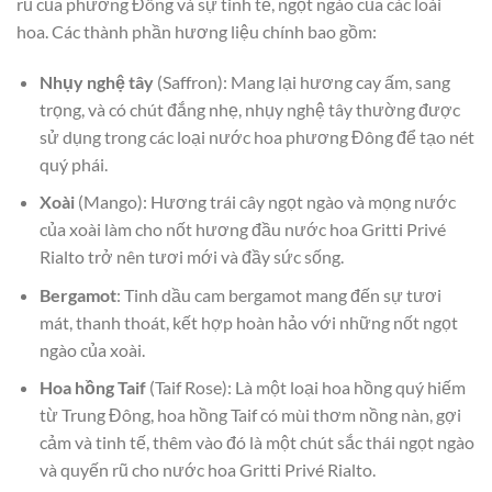
rũ của phương Đông và sự tinh tế, ngọt ngào của các loài
hoa. Các thành phần hương liệu chính bao gồm:
Nhụy nghệ tây
(Saffron): Mang lại hương cay ấm, sang
trọng, và có chút đắng nhẹ, nhụy nghệ tây thường được
sử dụng trong các loại nước hoa phương Đông để tạo nét
quý phái.
Xoài
(Mango): Hương trái cây ngọt ngào và mọng nước
của xoài làm cho nốt hương đầu nước hoa Gritti Privé
Rialto trở nên tươi mới và đầy sức sống.
Bergamot
: Tinh dầu cam bergamot mang đến sự tươi
mát, thanh thoát, kết hợp hoàn hảo với những nốt ngọt
ngào của xoài.
Hoa hồng Taif
(Taif Rose): Là một loại hoa hồng quý hiếm
từ Trung Đông, hoa hồng Taif có mùi thơm nồng nàn, gợi
cảm và tinh tế, thêm vào đó là một chút sắc thái ngọt ngào
và quyến rũ cho nước hoa Gritti Privé Rialto.