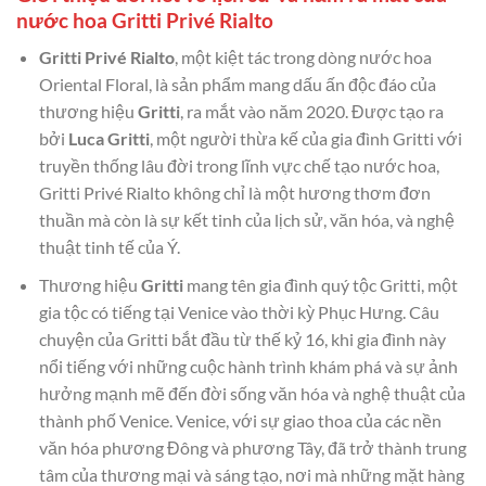
nước hoa Gritti Privé Rialto
Gritti Privé Rialto
, một kiệt tác trong dòng nước hoa
Oriental Floral, là sản phẩm mang dấu ấn độc đáo của
thương hiệu
Gritti
, ra mắt vào năm 2020. Được tạo ra
bởi
Luca Gritti
, một người thừa kế của gia đình Gritti với
truyền thống lâu đời trong lĩnh vực chế tạo nước hoa,
Gritti Privé Rialto không chỉ là một hương thơm đơn
thuần mà còn là sự kết tinh của lịch sử, văn hóa, và nghệ
thuật tinh tế của Ý.
Thương hiệu
Gritti
mang tên gia đình quý tộc Gritti, một
gia tộc có tiếng tại Venice vào thời kỳ Phục Hưng. Câu
chuyện của Gritti bắt đầu từ thế kỷ 16, khi gia đình này
nổi tiếng với những cuộc hành trình khám phá và sự ảnh
hưởng mạnh mẽ đến đời sống văn hóa và nghệ thuật của
thành phố Venice. Venice, với sự giao thoa của các nền
văn hóa phương Đông và phương Tây, đã trở thành trung
tâm của thương mại và sáng tạo, nơi mà những mặt hàng