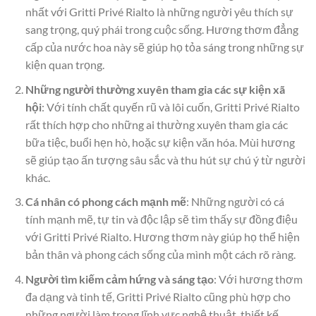
nhất với Gritti Privé Rialto là những người yêu thích sự
sang trọng, quý phái trong cuộc sống. Hương thơm đẳng
cấp của nước hoa này sẽ giúp họ tỏa sáng trong những sự
kiện quan trọng.
Những người thường xuyên tham gia các sự kiện xã
hội
: Với tính chất quyến rũ và lôi cuốn, Gritti Privé Rialto
rất thích hợp cho những ai thường xuyên tham gia các
bữa tiệc, buổi hẹn hò, hoặc sự kiện văn hóa. Mùi hương
sẽ giúp tạo ấn tượng sâu sắc và thu hút sự chú ý từ người
khác.
Cá nhân có phong cách mạnh mẽ
: Những người có cá
tính mạnh mẽ, tự tin và độc lập sẽ tìm thấy sự đồng điệu
với Gritti Privé Rialto. Hương thơm này giúp họ thể hiện
bản thân và phong cách sống của mình một cách rõ ràng.
Người tìm kiếm cảm hứng và sáng tạo
: Với hương thơm
đa dạng và tinh tế, Gritti Privé Rialto cũng phù hợp cho
những người làm trong lĩnh vực nghệ thuật, thiết kế,