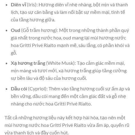
Diên vĩ
(Iris): Hương diên vĩ nhẹ nhàng, bột mịn và thanh
lịch, tạo sự cân bằng và làm nổi bật sự mềm mại, tinh tế
của tầng hương giữa.
Oud
(Gỗ trầm hương): Một trong những thành phần quý
giá nhất trong nước hoa, oud mang lại mùi hương nước
hoa Gritti Privé Rialto mạnh mẽ, sâu lắng, có phần khói và
gỗ.
Xạ hương trắng
(White Musk): Tạo cảm giác mềm mại,
mịn màng và tươi mới, xạ hương trắng giúp tăng cường
sự bền lâu và độ sâu của hương cuối.
Dầu cói
(Cypriol): Thêm vào tầng hương cuối sự ấm áp và
bền vững, dầu cói mang đến một cảm giác đất và gỗ nhẹ
nhàng cho nước hoa Gritti Privé Rialto.
Tất cả những hương liệu này kết hợp hài hòa, tạo nên một
mùi hương nước hoa Gritti Privé Rialto vừa ấm áp, quyến rũ
vừa thanh lịch và đầy cuốn hút.