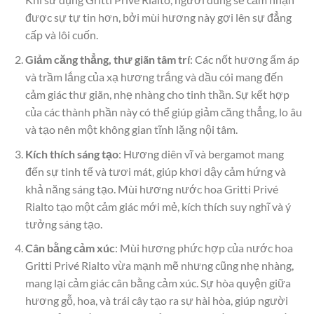
được sự tự tin hơn, bởi mùi hương này gợi lên sự đẳng
cấp và lôi cuốn.
Giảm căng thẳng, thư giãn tâm trí
: Các nốt hương ấm áp
và trầm lắng của xạ hương trắng và dầu cói mang đến
cảm giác thư giãn, nhẹ nhàng cho tinh thần. Sự kết hợp
của các thành phần này có thể giúp giảm căng thẳng, lo âu
và tạo nên một không gian tĩnh lặng nội tâm.
Kích thích sáng tạo
: Hương diên vĩ và bergamot mang
đến sự tinh tế và tươi mát, giúp khơi dậy cảm hứng và
khả năng sáng tạo. Mùi hương nước hoa Gritti Privé
Rialto tạo một cảm giác mới mẻ, kích thích suy nghĩ và ý
tưởng sáng tạo.
Cân bằng cảm xúc
: Mùi hương phức hợp của nước hoa
Gritti Privé Rialto vừa mạnh mẽ nhưng cũng nhẹ nhàng,
mang lại cảm giác cân bằng cảm xúc. Sự hòa quyện giữa
hương gỗ, hoa, và trái cây tạo ra sự hài hòa, giúp người