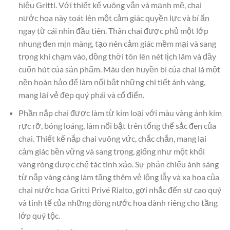
hiệu Gritti. Với thiết kế vuông vắn và mạnh mẽ, chai
nước hoa này toát lên một cảm giác quyền lực và bí ẩn
ngay từ cái nhìn đầu tiên. Thân chai được phủ một lớp
nhung đen mịn màng, tạo nên cảm giác mềm mại và sang
trọng khi chạm vào, đồng thời tôn lên nét lịch lãm và đầy
cuốn hút của sản phẩm. Màu đen huyền bí của chai là một
nền hoàn hảo để làm nổi bật những chi tiết ánh vàng,
mang lại vẻ đẹp quý phái và cổ điển.
Phần nắp chai được làm từ kim loại với màu vàng ánh kim
rực rỡ, bóng loáng, làm nổi bật trên tổng thể sắc đen của
chai. Thiết kế nắp chai vuông vức, chắc chắn, mang lại
cảm giác bền vững và sang trọng, giống như một khối
vàng ròng được chế tác tinh xảo. Sự phản chiếu ánh sáng
từ nắp vàng càng làm tăng thêm vẻ lộng lẫy và xa hoa của
chai nước hoa Gritti Privé Rialto, gợi nhắc đến sự cao quý
và tinh tế của những dòng nước hoa dành riêng cho tầng
lớp quý tộc.