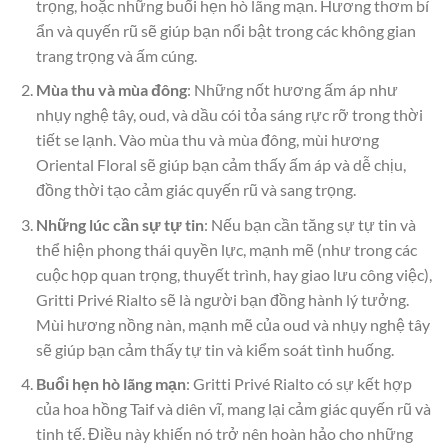
trọng, hoặc những buổi hẹn hò lãng mạn. Hương thơm bí
ẩn và quyến rũ sẽ giúp bạn nổi bật trong các không gian
trang trọng và ấm cúng.
Mùa thu và mùa đông
: Những nốt hương ấm áp như
nhụy nghệ tây, oud, và dầu cói tỏa sáng rực rỡ trong thời
tiết se lạnh. Vào mùa thu và mùa đông, mùi hương
Oriental Floral sẽ giúp bạn cảm thấy ấm áp và dễ chịu,
đồng thời tạo cảm giác quyến rũ và sang trọng.
Những lúc cần sự tự tin
: Nếu bạn cần tăng sự tự tin và
thể hiện phong thái quyền lực, mạnh mẽ (như trong các
cuộc họp quan trọng, thuyết trình, hay giao lưu công việc),
Gritti Privé Rialto sẽ là người bạn đồng hành lý tưởng.
Mùi hương nồng nàn, mạnh mẽ của oud và nhụy nghệ tây
sẽ giúp bạn cảm thấy tự tin và kiểm soát tình huống.
Buổi hẹn hò lãng mạn
: Gritti Privé Rialto có sự kết hợp
của hoa hồng Taif và diên vĩ, mang lại cảm giác quyến rũ và
tinh tế. Điều này khiến nó trở nên hoàn hảo cho những