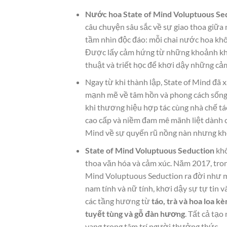
Nước hoa State of Mind Voluptuous Se
câu chuyện sâu sắc về sự giao thoa giữa
tầm nhìn độc đáo: mỗi chai nước hoa khô
Được lấy cảm hứng từ những khoảnh khắ
thuật và triết học để khơi dậy những cả
Ngay từ khi thành lập, State of Mind đã 
mạnh mẽ về tâm hồn và phong cách sống.
khi thương hiệu hợp tác cùng nhà chế t
cao cấp và niềm đam mê mãnh liệt dành ch
Mind về sự quyến rũ nồng nàn nhưng không
State of Mind Voluptuous Seduction
khô
thoa văn hóa và cảm xúc. Năm 2017, trong
Mind Voluptuous Seduction ra đời như mộ
nam tính và nữ tính, khơi dậy sự tự tin 
các tầng hương từ
táo, trà và hoa loa kè
tuyết tùng và gỗ đàn hương
. Tất cả tạ
vang trong tâm trí người thưởng thức.