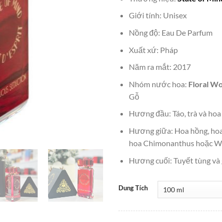
là:
₫8,000,
Giới tính: Unisex
Nồng độ: Eau De Parfum
Xuất xứ: Pháp
Năm ra mắt: 2017
Nhóm nước hoa:
Floral W
Gỗ
Hương đầu: Táo, trà và hoa
Hương giữa: Hoa hồng, hoa
hoa Chimonanthus hoặc W
Hương cuối: Tuyết tùng và
Dung Tích