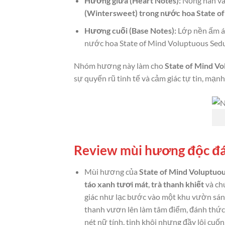
Hương giữa (Heart Notes):
Nồng nàn và 
(Wintersweet) trong nước hoa State o
Hương cuối (Base Notes):
Lớp nền ấm áp
nước hoa State of Mind Voluptuous Sedu
Nhóm hương này làm cho
State of Mind Vo
sự quyến rũ tinh tế và cảm giác tự tin, mạ
Review mùi hương độc đá
Mùi hương của
State of Mind Voluptuo
táo xanh tươi mát
,
trà thanh khiết
và ch
giác như lạc bước vào một khu vườn sán
thanh vươn lên làm tâm điểm, đánh thức
nét nữ tính, tinh khôi nhưng đầy lôi cuố