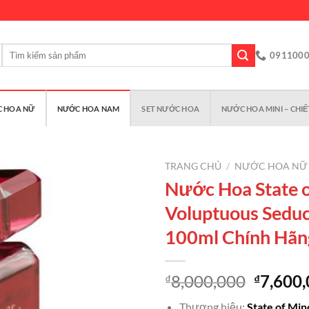
Tìm
091100
kiếm:
 HOA NỮ
NƯỚC HOA NAM
SET NƯỚC HOA
NƯỚC HOA MINI – CHIẾ
TRANG CHỦ
/
NƯỚC HOA NỮ
Nước Hoa State 
Voluptuous Sedu
Add to
100ml Chính Hãn
wishlist
Giá
8,000,000
7,600
₫
₫
gốc
Thương hiệu:
State of Min