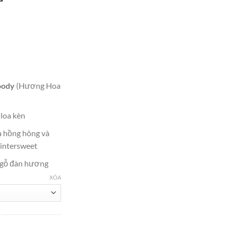
tại
000.
là:
₫7,600,000.
oody
(Hương Hoa
 loa kèn
 hồng hông và
intersweet
 gỗ đàn hương
XÓA