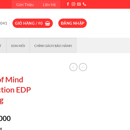
Giới Thiệu
Liên Hệ
0041
GIỎ HÀNG /
₫
0
ĐĂNG NHẬP
T
SON MÔI
CHÍNH SÁCH BẢO HÀNH
of Mind
ction EDP
g
Giá
,000
hiện
d