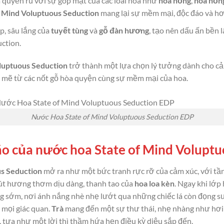
quyến rũ với sự góp mặt của các loài hoa như
hoa hồng
,
hoa hồn
f Mind Voluptuous Seduction
mang lại sự mềm mại, độc đáo và h
, sâu lắng của
tuyết tùng
và
gỗ đàn hương
, tạo nên dấu ấn bền l
ction.
luptuous Seduction
trở thành một lựa chọn lý tưởng dành cho cả
nh mẽ từ các nốt gỗ hòa quyện cùng sự mềm mại của hoa.
Nước Hoa State of Mind Voluptuous Seduction EDP
o của nước hoa State of Mind Voluptu
us Seduction
mở ra như một bức tranh rực rỡ của cảm xúc, với tầ
út hương thơm dịu dàng, thanh tao của
hoa loa kèn
. Ngay khi lớ
g sớm, nơi ánh nắng nhè nhẹ lướt qua những chiếc lá còn đọng sư
 mọi giác quan.
Trà
mang đến một sự thư thái, nhẹ nhàng như hơi 
n, tựa như một lời thì thầm hứa hẹn điều kỳ diệu sắp đến.