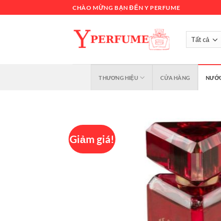
Chuyển
CHÀO MỪNG BẠN ĐẾN Y PERFUME
đến
nội
dung
THƯƠNG HIỆU
CỬA HÀNG
NƯỚC
Giảm giá!