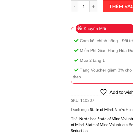
Nước Hoa State of Mind Voluptu
THÊM VÀ
Khuyễn Mãi
Cam kết chính hãng - Đổi tr
Miễn Phí Giao Hàng Hóa Đơ
Mua 2 tặng 1
Tặng Voucher giảm 3% cho 
theo
Add to wish
SKU:
110237
Danh mục:
State of Mind
,
Nước Hoa
Thẻ:
Nước hoa State of Mind Volupt
of Mind
,
State of Mind Voluptuous S
Seduction