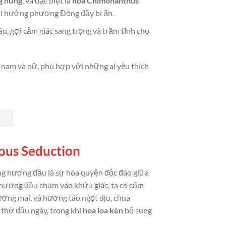
g hồng
, và đặc biệt là
hoa Chimonanthus
ơi hướng phương Đông đầy bí ẩn.
âu, gợi cảm giác sang trọng và trầm tĩnh cho
 nam và nữ, phù hợp với những ai yêu thích
ous Seduction
ng hương đầu là sự hòa quyện độc đáo giữa
p hương đầu chạm vào khứu giác, ta có cảm
ơng mai, và hương táo ngọt dịu, chua
thở đầu ngày, trong khi
hoa loa kèn
bổ sung