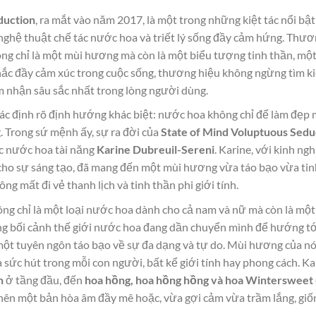
duction
, ra mắt vào năm 2017, là một trong những kiệt tác nổi b
 nghệ thuật chế tác nước hoa và triết lý sống đầy cảm hứng. Thươ
ng chỉ là một mùi hương mà còn là một biểu tượng tinh thần, một 
c đầy cảm xúc trong cuộc sống, thương hiệu không ngừng tìm k
m nhận sâu sắc nhất trong lòng người dùng.
xác định rõ định hướng khác biệt: nước hoa không chỉ để làm đẹp 
 Trong sứ mệnh ấy, sự ra đời của
State of Mind Voluptuous Sedu
ác nước hoa tài năng
Karine Dubreuil-Sereni
. Karine, với kinh n
o sự sáng tạo, đã mang đến một mùi hương vừa táo bạo vừa tinh tế
 mất đi vẻ thanh lịch và tinh thần phi giới tính.
ng chỉ là một loại nước hoa dành cho cả nam và nữ mà còn là một
 bối cảnh thế giới nước hoa đang dần chuyển mình để hướng tới cá
t tuyên ngôn táo bạo về sự đa dạng và tự do. Mùi hương của nó 
và sức hút trong mỗi con người, bất kể giới tính hay phong cách. K
n
ở tầng đầu, đến
hoa hồng, hoa hồng hồng và hoa Wintersweet
o nên một bản hòa âm đầy mê hoặc, vừa gợi cảm vừa trầm lắng, gi