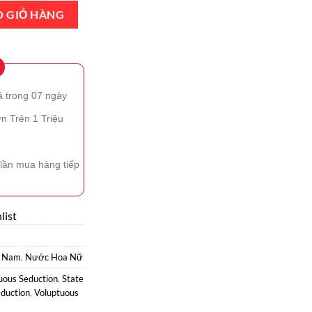
ous Seduction EDP 100ml Chính Hãng số lượng
O GIỎ HÀNG
ả trong 07 ngày
n Trên 1 Triệu
lần mua hàng tiếp
list
 Nam
,
Nước Hoa Nữ
uous Seduction
,
State
eduction
,
Voluptuous