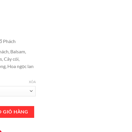
tại
,000.
là:
₫4,550,000.
ổ Phách
ách, Balsam,
, Cây cói,
ồng, Hoa ngọc lan
XÓA
st EDP 75ml Chính Hãng số lượng
O GIỎ HÀNG