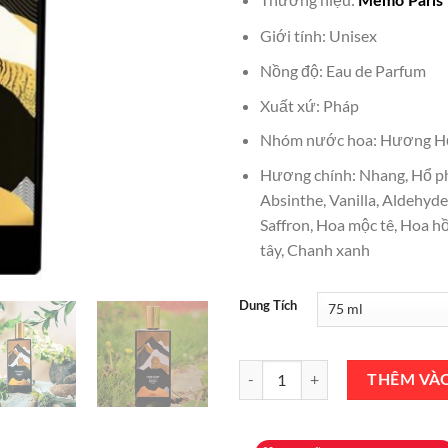
Memo Paris
là:
₫5,000
Giới tính: Unisex
Nồng độ: Eau de Parfum
Xuất xứ: Pháp
Nhóm nước hoa: Hương H
Hương chính: Nhang, Hổ ph
Absinthe, Vanilla, Aldehydes
Saffron, Hoa mộc tê, Hoa h
tây, Chanh xanh
Dung Tích
Nước Hoa Memo Paris Tiger's Ne
THÊM VÀ