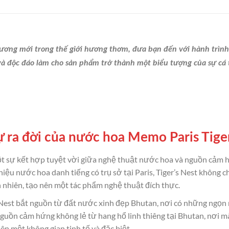
ương mới trong thế giới hương thơm, đưa bạn đến với hành trình 
độc đáo làm cho sản phẩm trở thành một biểu tượng của sự cá t
ự ra đời của nước hoa Memo Paris Tige
t sự kết hợp tuyệt vời giữa nghệ thuật nước hoa và nguồn cảm h
u nước hoa danh tiếng có trụ sở tại Paris, Tiger’s Nest không ch
n nhiên, tạo nên một tác phẩm nghệ thuật đích thực.
st bắt nguồn từ đất nước xinh đẹp Bhutan, nơi có những ngọn nú
guồn cảm hứng không lẻ từ hang hổ linh thiêng tại Bhutan, nơi m
n một không gian tinh tế và đặc biệt.