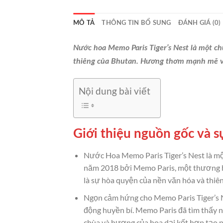
MÔ TẢ
THÔNG TIN BỔ SUNG
ĐÁNH GIÁ (0)
Nước hoa Memo Paris Tiger’s Nest là một ch
thiêng của Bhutan. Hương thơm mạnh mẽ và 
Nội dung bài viết
Giới thiệu nguồn gốc và s
Nước Hoa Memo Paris Tiger’s Nest là mộ
năm 2018 bởi Memo Paris, một thương hiệ
là sự hòa quyện của nền văn hóa và thiê
Ngọn cảm hứng cho Memo Paris Tiger’s Ne
động huyền bí. Memo Paris đã tìm thấy n
chùa và hương của hoa dại kết hợp tạo nê