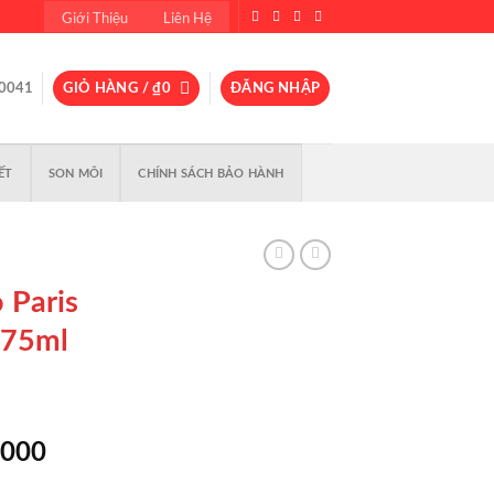
Giới Thiệu
Liên Hệ
0041
GIỎ HÀNG /
₫
0
ĐĂNG NHẬP
ẾT
SON MÔI
CHÍNH SÁCH BẢO HÀNH
Paris
 75ml
Giá
,000
hiện