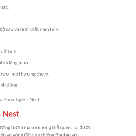
hác.
 sâu và tính chất nam tính.
nữ tính.
i và lãng mạn.
àm tươi mới hương thơm.
inh động.
Paris Tiger’s Nest.
s Nest
hương thơm mà tôi không thể quên. Tôi được
lên về vùng đất linh thiêng Bhutan với