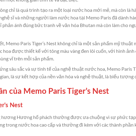
ông chỉ là quá trình tạo ra một loại nước hoa mới mẻ, mà còn là h
 nghệ sĩ và những người làm nước hoa tại Memo Paris đã dành hà
hỉ phản ánh đúng bức tranh về văn hóa Bhutan mà còn làm cho n
iết, Memo Paris Tiger’s Nest không chỉ là một sản phẩm mỹ thuật 
c hoa được thiết kế với tông màu vàng đen lôi cuốn, với hình ả
hùng vĩ trên mỗi sản phẩm.
ứng sâu sắc và sự tinh tế của nghệ thuật nước hoa, Memo Paris T
gian, là sự kết hợp của nền văn hóa và nghệ thuật, là biểu tượng c
n của Memo Paris Tiger’s Nest
r’s Nest
 hương Hương hổ phách thường được ưa chuộng vì sự phức tạp c
ng trong nước hoa cao cấp và thường đi kèm với các thành phần 