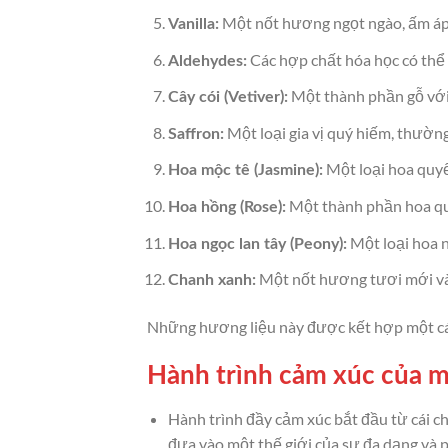
Một nốt hương ngọt ngào, ấm áp
Vanilla:
Các hợp chất hóa học có thể 
Aldehydes:
Một thành phần gỗ với 
Cây cói (Vetiver):
Một loại gia vị quý hiếm, thường
Saffron:
Một loại hoa quyế
Hoa mộc tê (Jasmine):
Một thành phần hoa quy
Hoa hồng (Rose):
Một loại hoa 
Hoa ngọc lan tây (Peony):
Một nốt hương tươi mới và 
Chanh xanh:
Những hương liệu này được kết hợp một các
Hành trình cảm xúc của m
Hành trình đầy cảm xúc bắt đầu từ cái 
đưa vào một thế giới của sự đa dạng và p