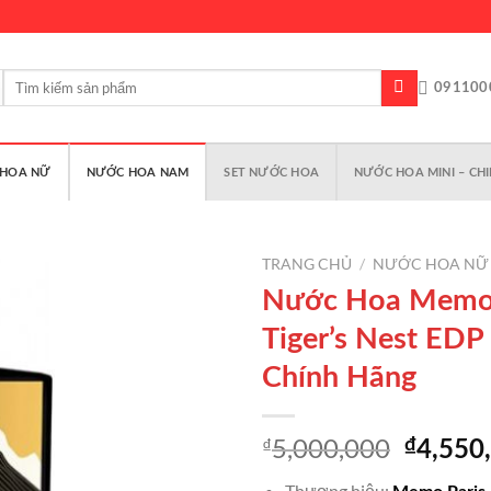
Tìm
091100
kiếm:
HOA NỮ
NƯỚC HOA NAM
SET NƯỚC HOA
NƯỚC HOA MINI – CHI
TRANG CHỦ
/
NƯỚC HOA NỮ
Nước Hoa Memo 
Tiger’s Nest EDP
Add to
Chính Hãng
wishlist
5,000,000
₫
Giá
₫
4,550
gốc
Thương hiệu: