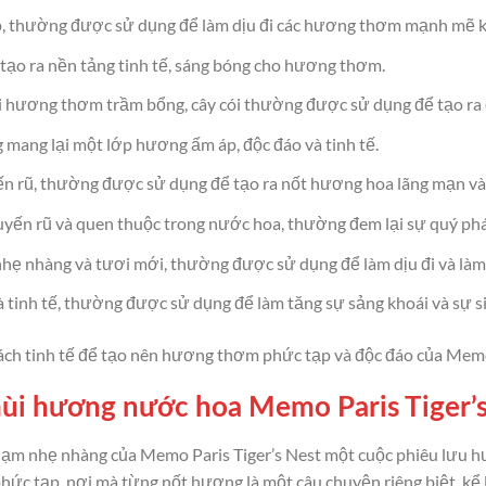
, thường được sử dụng để làm dịu đi các hương thơm mạnh mẽ k
tạo ra nền tảng tinh tế, sáng bóng cho hương thơm.
hương thơm trầm bổng, cây cói thường được sử dụng để tạo ra độ
 mang lại một lớp hương ấm áp, độc đáo và tinh tế.
n rũ, thường được sử dụng để tạo ra nốt hương hoa lãng mạn và 
ến rũ và quen thuộc trong nước hoa, thường đem lại sự quý phá
nhẹ nhàng và tươi mới, thường được sử dụng để làm dịu đi và l
tinh tế, thường được sử dụng để làm tăng sự sảng khoái và sự s
h tinh tế để tạo nên hương thơm phức tạp và độc đáo của Memo 
ùi hương nước hoa Memo Paris Tiger’
chạm nhẹ nhàng của Memo Paris Tiger’s Nest một cuộc phiêu lưu 
hức tạp, nơi mà từng nốt hương là một câu chuyện riêng biệt, kể 