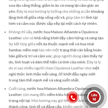
xoa dịu căng thẳng, giảm lo âu và mang lại cảm giác an
yên
. Đây là mùi hương lý tưởng cho những ai cần
khoảng
lặng tinh tế giữa nhịp sống vội vã
, giúp tâm trí
tĩnh tại
hơn và cảm xúc được sắp xếp lại một cách tự nhiên
.
Không chỉ vậy,
nước hoa Maison Alhambra Opulence
Leather
còn có
khả năng khơi dậy cảm hứng và sáng tạo
.
Sự kết hợp giữa
nốt da thuộc mạnh mẽ và hoa nhài
Sambac mềm mại
tạo nên một
trạng thái cân bằng hoàn
hảo giữa lý trí và cảm xúc
, giúp người dùng
cảm thấy tự
do, linh hoạt và dám thể hiện cá tính của mình
. Đây là lý
do vì sao nhiều người chọn Opulence Leather như
một
nghi thức tinh thần mỗi sáng
, để
khởi đầu ngày mới
trong tâm thế mạnh mẽ và sáng suốt nhất
.
Cuối cùng,
nước hoa Maison Alhambra Opulence
Leather
còn mang đến
niềm kiêu hãnh và cảm giác sang
trọng nội tại
. Mùi hương này gợi lên hình ảnh của
sự
thành công, tinh tế và đẳng cấp
, khiến người sử dụng