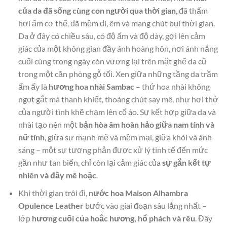
của da đã sống cùng con người qua thời gian
, đã thấm
hơi ấm cơ thể, đã mềm đi, êm và mang chút bụi thời gian.
Da ở đây có chiều sâu, có độ ấm và độ dày, gợi lên cảm
giác của một không gian đầy ánh hoàng hôn, nơi ánh nắng
cuối cùng trong ngày còn vương lại trên mặt ghế da cũ
trong một căn phòng gỗ tối. Xen giữa những tầng da trầm
ấm ấy là
hương hoa nhài Sambac
– thứ hoa nhài không
ngọt gắt mà thanh khiết, thoáng chút say mê, như hơi thở
của người tình khẽ chạm lên cổ áo. Sự kết hợp giữa da và
nhài tạo nên một
bản hòa âm hoàn hảo giữa nam tính và
nữ tính
, giữa sự mạnh mẽ và mềm mại, giữa khói và ánh
sáng – một sự tương phản được xử lý tinh tế đến mức
gần như tan biến, chỉ còn lại cảm giác của
sự gắn kết tự
nhiên và đầy mê hoặc
.
Khi thời gian trôi đi,
nước hoa Maison Alhambra
Opulence Leather
bước vào giai đoạn sâu lắng nhất –
lớp
hương cuối của hoắc hương, hổ phách và rêu
. Đây