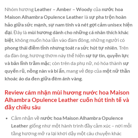
Nhóm hương
Leather – Amber – Woody
của
nước hoa
Maison Alhambra Opulence Leather
là
sự pha trộn hoàn
hảo giữa sức mạnh, sự nam tính và nét gợi cảm unisex hiện
đại
. Đây là
mùi hương dành cho những cá nhân thích khác
biệt
, không muốn hòa lẫn vào đám đông, những người có
phong thái điềm tĩnh nhưng toát ra sức hút tự nhiên
. Trên
da đàn ông, hương thơm này thể hiện
sự tự tin, quyền lực
và bản lĩnh trầm mặc
; còn trên da phụ nữ, nó hóa thành
sự
quyến rũ, nồng nàn và bí ẩn
, mang vẻ đẹp của
một nữ thần
khoác áo da đen giữa đêm ánh vàng
.
Review cảm nhận mùi hương nước hoa Maison
Alhambra Opulence Leather cuốn hút tinh tế và
đầy chiều sâu
Cảm nhận về
nước hoa Maison Alhambra Opulence
Leather
giống như một hành trình đầy cảm xúc – nơi mỗi
tầng hương mở ra lại khơi dậy một câu chuyện khác