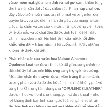
và sự mềm mại
, giữa
nam tính và nét gợi cảm
, khiến tổng
thể trở nên cân đối và đầy chiều sâu. Phần
nắp chai lớn,
dày và bo tròn hoàn hảo
, tựa như một vương miện đen
quyền lực, vừa tạo điểm nhấn thị giác, vừa mang lại cảm
giác chắc chắn và cao cấp khi cầm. Từng đường viền, từng
tỷ lệ của nắp và cổ chai đều được tính toán để khi đặt
cạnh nhau, chúng gợi lên hình ảnh của
một khối điêu
khắc hiện đại
– trầm mặc mà lôi cuốn, giản lược nhưng
không hề thiếu chi tiết.
Phần
nhãn dán
của
nước hoa Maison Alhambra
Opulence Leather
được thiết kế tối giản, song chính sự
tiết chế ấy lại tạo nên
hiệu ứng sang trọng khó cưỡng
.
Một tấm nhãn
đen tuyền
được viền
trắng thanh mảnh
,
tương phản vừa đủ để thu hút ánh nhìn mà không phá vỡ
tổng thể. Ở trung tâm, dòng chữ
“OPULENCE LEATHER”
được in hoa với font chữ thẳng, gọn và dứt khoát – như
lời khẳng định bản lĩnh của người đàn ông hiện đại:
tự
tin, bản lĩnh và không cần nói quá nhiều để thể hiện đẳng