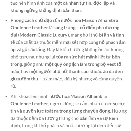
tạo nên hình ảnh của
một cá nhân tự tin, độc lập và
không ngừng khẳng định bản thân
.
Phong cách chủ đạo
của
nước hoa Maison Alhambra
Opulence Leather
là
sang trọng – cổ điển pha đương
đại (Modern Classic Luxury)
, mang hơi thở
bí ẩn và tinh
tế
của chất da thuộc mềm mại kết hợp cùng
hổ phách ấm
áp và gỗ sâu lắng
. Đây là kiểu hương không ồn ào, không
phô trương, nhưng lại
tỏa ra sức hút mãnh liệt từ bên
trong
, giống như
một quý ông lịch lãm trong bộ vest tối
màu
, hay
một người phụ nữ thanh cao khoác áo da đen
giữa đêm thu
– trầm mặc, kiêu kỳ nhưng vô cùng quyến
rũ.
Khi khoác lên mình
nước hoa Maison Alhambra
Opulence Leather
, người dùng sẽ cảm nhận được
sự tự
tin và quyền lực toát ra trong từng chuyển động
. Hương
da thuộc đậm đà tượng trưng cho
bản lĩnh và sự kiên
định
, trong khi hổ phách và hoắc hương lại đem đến
sự