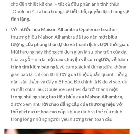
cho đến thiết kế chai – tất cả đều phản ánh tinh thần
“Opulence”:
xa hoa trong sự tiết chế, quyền lực trong sự
tĩnh lặng
.
Với
nước hoa Maison Alhambra Opulence Leather
,
thương hiệu Maison Alhambra đã tạo nên
một biểu
tượng của phong thái tự do và thanh lịch vượt thời gian
.
Mùi hương này không chỉ đơn giản là sự pha trộn của da,
hoa và gỗ – mà là
một câu chuyện về con người, về hành
trình tìm kiếm bản ngã
, về cảm giác khi đứng giữa không
gian bao la, chỉ còn lại hương da thuộc quấn quanh, nồng
nàn, sâu thẳm và đầy mê hoặc. Đó chính là lý do vì sao, dù
ra mắt chưa lâu, Opulence Leather đã trở thành
một
trong những sáng tạo tiêu biểu của Maison Alhambra
,
được xem như
lời chào đẳng cấp của thương hiệu với
thế giới nước hoa cao cấp
, khẳng định vị thế của mình
trong lòng những người yêu hương trên toàn cầu.