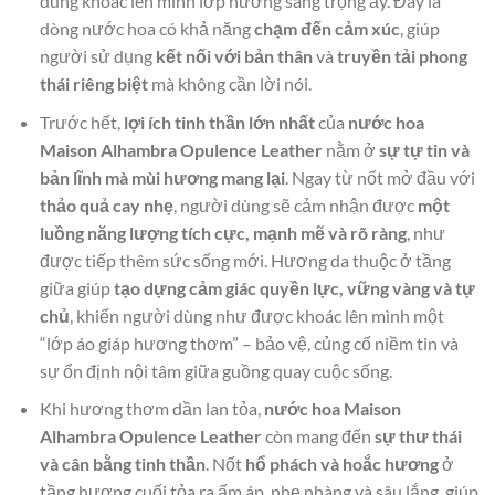
dùng khoác lên mình lớp hương sang trọng ấy. Đây là
dòng nước hoa có khả năng
chạm đến cảm xúc
, giúp
người sử dụng
kết nối với bản thân
và
truyền tải phong
thái riêng biệt
mà không cần lời nói.
Trước hết,
lợi ích tinh thần lớn nhất
của
nước hoa
Maison Alhambra Opulence Leather
nằm ở
sự tự tin và
bản lĩnh mà mùi hương mang lại
. Ngay từ nốt mở đầu với
thảo quả cay nhẹ
, người dùng sẽ cảm nhận được
một
luồng năng lượng tích cực, mạnh mẽ và rõ ràng
, như
được tiếp thêm sức sống mới. Hương da thuộc ở tầng
giữa giúp
tạo dựng cảm giác quyền lực, vững vàng và tự
chủ
, khiến người dùng như được khoác lên mình một
“lớp áo giáp hương thơm” – bảo vệ, củng cố niềm tin và
sự ổn định nội tâm giữa guồng quay cuộc sống.
Khi hương thơm dần lan tỏa,
nước hoa Maison
Alhambra Opulence Leather
còn mang đến
sự thư thái
và cân bằng tinh thần
. Nốt
hổ phách và hoắc hương
ở
tầng hương cuối tỏa ra ấm áp, nhẹ nhàng và sâu lắng, giúp