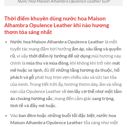
Nước Hoa Maison Alhambra Opulence Leather EDP
Thời điểm khuyên dùng nước hoa Maison
Alhambra Opulence Leather khi nào hương
thơm tỏa sáng nhất
Nước hoa Maison Alhambra Opulence Leather
là một
tuyệt tác mang đậm hơi hướng
ấm áp, sâu lắng và quyến
rũ
, vì vậy
thời điểm lý tưởng để sử dụng
mùi hương này
chính là
mùa thu và mùa đông
, khi không khí trở nên
mát
mẻ hoặc se lạnh
, đủ để
những tầng hương da thuộc, hổ
phách và gỗ
phát huy trọn vẹn chiều sâu và sức lan tỏa
của mình. Trong tiết trời ấy, hương thơm dày, ấm và nồng
nàn của Opulence Leather sẽ
ôm lấy cơ thể như một tấm
áo choàng hương sắc
, mang đến cảm giác
sang trọng,
tinh tế và đầy mê hoặc
.
Vào
ban đêm hoặc những buổi tối đặc biệt
,
nước hoa
Maison Alhambra Opulence Leather
tỏa sáng như một