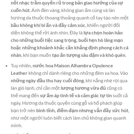
nốt nhạc trầm quyến rũ trong bản giao hưởng của sự
cuốn hút
. Ánh đèn vàng, không gian ấm cúng và làn
hương da thuộc thoang thoảng quanh cổ tay tạo nên một
bầu không khí bí ẩn và đầy cảm xúc
, khiến người đối
diện không thể rời ánh nhìn. Đây là
lựa chọn hoàn hảo
cho những buổi tiệc sang trọng, buổi hẹn hò lãng mạn
hoặc những khoảnh khắc cần khẳng định phong cách cá
nhân
, khi bạn muốn
tạo ấn tượng sâu đậm và khó quên
.
Tuy nhiên,
nước hoa Maison Alhambra Opulence
Leather
không chỉ dành riêng cho những đêm xa hoa. Vào
những ngày đầu thu hay cuối đông
, khi nắng nhẹ rọi qua
làn gió lạnh, chỉ cần một
lượng hương vừa đủ
cũng có
thể mang đến
sự ấm áp tinh tế và cảm giác tự tin
suốt cả
ngày. Hương da thuộc quyện cùng gỗ và hổ phách giúp
bạn trở nên
bình tĩnh, điềm đạm nhưng vẫn đầy sức hút
,
như một người luôn biết cách làm chủ không gian quanh
mình.