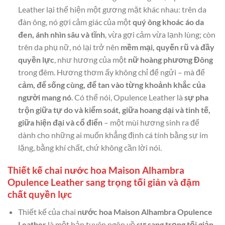
Leather lại thể hiện một gương mặt khác nhau: trên da
đàn ông, nó gợi cảm giác của một
quý ông khoác áo da
đen, ánh nhìn sâu và tĩnh
, vừa gợi cảm vừa lạnh lùng; còn
trên da phụ nữ, nó lại trở nên
mềm mại, quyến rũ và đầy
quyền lực
, như hương của một
nữ hoàng phương Đông
trong đêm. Hương thơm ấy không chỉ để ngửi – mà để
cảm, để sống cùng, để tan vào từng khoảnh khắc của
người mang nó
. Có thể nói, Opulence Leather là
sự pha
trộn giữa tự do và kiểm soát, giữa hoang dại và tinh tế,
giữa hiện đại và cổ điển
– một mùi hương sinh ra để
dành cho những ai muốn khẳng định cá tính bằng sự im
lặng, bằng khí chất, chứ không cần lời nói.
Thiết kế chai nước hoa Maison Alhambra
Opulence Leather sang trọng tối giản và đậm
chất quyền lực
Thiết kế của chai
nước hoa Maison Alhambra Opulence
Leather
là một bản tuyên ngôn về
sự sang trọng tối giản