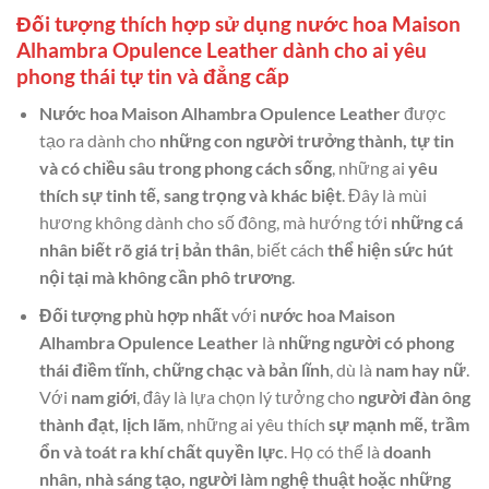
Đối tượng thích hợp sử dụng nước hoa Maison
Alhambra Opulence Leather dành cho ai yêu
phong thái tự tin và đẳng cấp
Nước hoa Maison Alhambra Opulence Leather
được
tạo ra dành cho
những con người trưởng thành, tự tin
và có chiều sâu trong phong cách sống
, những ai
yêu
thích sự tinh tế, sang trọng và khác biệt
. Đây là mùi
hương không dành cho số đông, mà hướng tới
những cá
nhân biết rõ giá trị bản thân
, biết cách
thể hiện sức hút
nội tại mà không cần phô trương
.
Đối tượng phù hợp nhất
với
nước hoa Maison
Alhambra Opulence Leather
là
những người có phong
thái điềm tĩnh, chững chạc và bản lĩnh
, dù là
nam hay nữ
.
Với
nam giới
, đây là lựa chọn lý tưởng cho
người đàn ông
thành đạt, lịch lãm
, những ai yêu thích
sự mạnh mẽ, trầm
ổn và toát ra khí chất quyền lực
. Họ có thể là
doanh
nhân, nhà sáng tạo, người làm nghệ thuật hoặc những