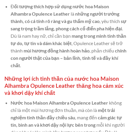
Đ
ối tượng thích hợp sử dụng nước hoa Maison
Alhambra Opulence Leather
là
những người trưởng
thành, có cá tính rõ ràng và gu thẩm mỹ cao
, yêu thích
sự
sang trọng trầm lắng, phong cách cổ điển pha hiện đại
.
Dù là nam hay nữ, chỉ cần bạn
mang trong mình tinh thần
tự do, tự tin và dám khác biệt
, Opulence Leather sẽ trở
thành
mùi hương đồng hành hoàn hảo
, phản chiếu
chính
con người thật của bạn – bản lĩnh, tinh tế và đầy khí
chất
.
Những lợi ích tinh thần của nước hoa Maison
Alhambra Opulence Leather thăng hoa cảm xúc
và khơi dậy khí chất
Nước hoa Maison Alhambra Opulence Leather
không
chỉ là một mùi hương đơn thuần, mà còn là
một trải
nghiệm tinh thần đầy chiều sâu
, mang đến
cảm giác tự
tin, bình an và khơi dậy nội lực bên trong
mỗi khi người