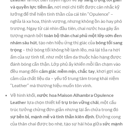
và quyền lực tiềm ẩn
, nơi mọi chi tiết được cân nhắc kỹ
lưỡng để thể hiện tinh thần của cái tên “Opulence” –
nghĩa là xa hoa, thịnh vượng, nhưng không ồn ào hay phô
trương. Ngay từ cái nhìn đầu tiên, chai nước hoa gây ấn
tượng mạnh bởi
toàn bộ thân chai phủ một lớp sơn đen
nhám sâu hút
, tạo nên hiệu ứng thị giác của
bóng tối sang
trọng
– thứ bóng tối không hề lạnh lẽo, mà lại tỏa ra hơi
ấm của sự tinh tế, như một tấm da thuộc hảo hạng được
đánh bóng cẩn thận. Lớp phủ ấy khiến mỗi lần chạm vào
đều mang đến
cảm giác mềm mịn, chắc tay
, khơi gợi xúc
cảm của chất liệu da – yếu tố trung tâm trong khái niệm
“Leather” mà thương hiệu muốn tôn vinh.
Về hình khối,
nước hoa Maison Alhambra Opulence
Leather
lựa chọn thiết kế
trụ tròn vững chãi
, một cấu
trúc tưởng chừng đơn giản nhưng lại ẩn chứa trong đó
sự bền bỉ, mạnh mẽ và tinh thần kiên định
. Đường cong
của thân chai được bo nhẹ, tạo sự hài hòa giữa
sức mạnh