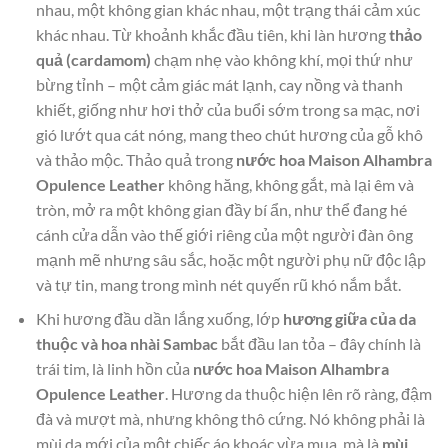
nhau, một không gian khác nhau, một trạng thái cảm xúc
khác nhau. Từ khoảnh khắc đầu tiên, khi làn hương
thảo
quả (cardamom)
chạm nhẹ vào không khí, mọi thứ như
bừng tỉnh – một cảm giác mát lạnh, cay nồng và thanh
khiết, giống như hơi thở của buổi sớm trong sa mạc, nơi
gió lướt qua cát nóng, mang theo chút hương của gỗ khô
và thảo mộc. Thảo quả trong
nước hoa Maison Alhambra
Opulence Leather
không hăng, không gắt, mà lại êm và
tròn, mở ra một không gian đầy bí ẩn, như thể đang hé
cánh cửa dẫn vào thế giới riêng của một người đàn ông
mạnh mẽ nhưng sâu sắc, hoặc một người phụ nữ độc lập
và tự tin, mang trong mình nét quyến rũ khó nắm bắt.
Khi hương đầu dần lắng xuống, lớp
hương giữa của da
thuộc và hoa nhài Sambac
bắt đầu lan tỏa – đây chính là
trái tim, là linh hồn của
nước hoa Maison Alhambra
Opulence Leather
. Hương da thuộc hiện lên rõ ràng, đậm
đà và mượt mà, nhưng không thô cứng. Nó không phải là
mùi da mới của một chiếc áo khoác vừa mua, mà là
mùi