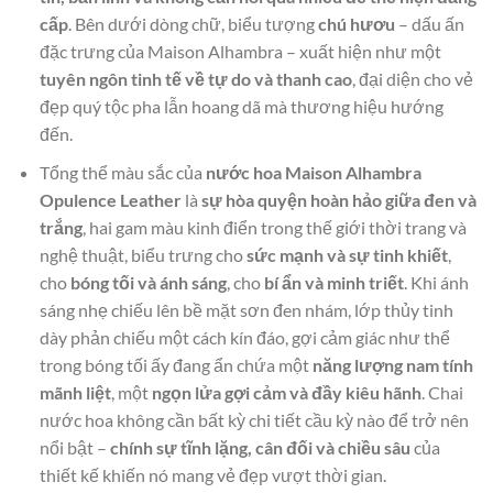
cấp
. Bên dưới dòng chữ, biểu tượng
chú hươu
– dấu ấn
đặc trưng của Maison Alhambra – xuất hiện như một
tuyên ngôn tinh tế về tự do và thanh cao
, đại diện cho vẻ
đẹp quý tộc pha lẫn hoang dã mà thương hiệu hướng
đến.
Tổng thể màu sắc của
nước hoa Maison Alhambra
Opulence Leather
là
sự hòa quyện hoàn hảo giữa đen và
trắng
, hai gam màu kinh điển trong thế giới thời trang và
nghệ thuật, biểu trưng cho
sức mạnh và sự tinh khiết
,
cho
bóng tối và ánh sáng
, cho
bí ẩn và minh triết
. Khi ánh
sáng nhẹ chiếu lên bề mặt sơn đen nhám, lớp thủy tinh
dày phản chiếu một cách kín đáo, gợi cảm giác như thể
trong bóng tối ấy đang ẩn chứa một
năng lượng nam tính
mãnh liệt
, một
ngọn lửa gợi cảm và đầy kiêu hãnh
. Chai
nước hoa không cần bất kỳ chi tiết cầu kỳ nào để trở nên
nổi bật –
chính sự tĩnh lặng, cân đối và chiều sâu
của
thiết kế khiến nó mang vẻ đẹp vượt thời gian.