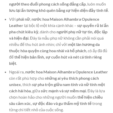
người theo đuổi phong cách sống đẳng cấp
, luôn muốn
lưu lại ấn tượng khó quên bằng sự hiện diện đầy tinh tế
.
Với
phái nữ
,
nước hoa Maison Alhambra Opulence
Leather
lại bộc lộ một khía cạnh khác –
sự quyến rũ bí ẩn
pha chút kiêu kỳ
, dành cho
người phụ nữ tự tin, độc lập
và hiện đại
. Đây là mẫu phụ nữ không cần phải nói quá
nhiều để thu hút ánh nhìn; chỉ với
một làn hương da
thuộc hòa quyện cùng hoa nhài và hổ phách
, cô ấy đã đủ
để
thể hiện bản lĩnh, sự cuốn hút và nét cá tính riêng
biệt
.
Ngoài ra,
nước hoa Maison Alhambra Opulence Leather
còn rất phù hợp cho
những ai yêu thích phong cách
unisex
, thích
sự pha trộn giữa nam tính và nữ tính một
cách hài hòa
, giữa
sức mạnh và sự mềm mại
. Đây là lựa
chọn hoàn hảo cho những người muốn
thể hiện chiều
sâu cảm xúc, sự độc đáo và gu thẩm mỹ tinh tế
trong
từng chi tiết nhỏ của cuộc sống.