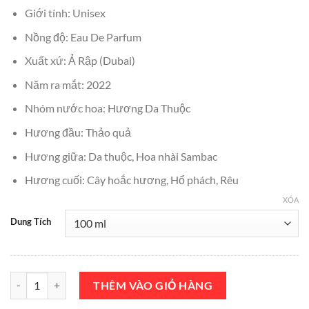
₫800,000.
là:
Giới tính: Unisex
₫699,000.
Nồng độ: Eau De Parfum
Xuất xứ: Ả Rập (Dubai)
Năm ra mắt: 2022
Nhóm nước hoa: Hương Da Thuộc
Hương đầu: Thảo quả
Hương giữa: Da thuộc, Hoa nhài Sambac
Hương cuối: Cây hoắc hương, Hổ phách, Rêu
XÓA
Dung Tích
Nước Hoa Maison Alhambra Opulence Leather EDP 100ml Chính Hãn
THÊM VÀO GIỎ HÀNG