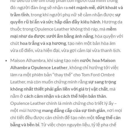
nữ đều có thể tìm thấy phần con người của mình trong
đó: người đàn ông sẽ nhận ra
nét mạnh mẽ, dứt khoát và
trầm tĩnh
, trong khi người phụ nữ sẽ cảm nhận được
sự
quyến rũ bí ẩn và sức hấp dẫn đầy kiêu hãnh
. Hương da
thuộc trong Opulence Leather không thô ráp, mà
mềm
mại như da được sưởi ấm bằng ánh nắng
, hòa quyện với
chút
hoa trắng và xạ hương
, tạo nên một bản hòa âm
vừa cổ điển, vừa hiện đại, vừa gợi cảm lại vừa thanh lịch.
Maison Alhambra, khi sáng tạo nên
nước hoa Maison
Alhambra Opulence Leather
, không chỉ hướng tới việc
làm ra một phiên bản “thay thế” cho Tom Ford Ombré
Leather, mà còn muốn chứng minh rằng
sự sang trọng
không nhất thiết phải gắn liền với giá trị vật chất
, mà
nằm ở
cách cảm nhận và cách thể hiện bản thân
.
Opulence Leather chính là minh chứng cho triết lý ấy –
một mùi hương
mang đẳng cấp của sự tinh giản
, nơi mọi
chi tiết đều được cân chỉnh để tạo nên một
tổng thể cân
bằng và bền bỉ
. Từ việc chọn nguyên liệu, tỷ lệ pha chế