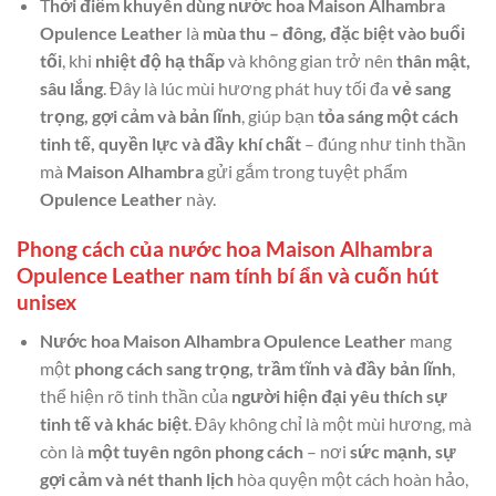
T
hời điểm khuyên dùng nước hoa Maison Alhambra
Opulence Leather
là
mùa thu – đông, đặc biệt vào buổi
tối
, khi
nhiệt độ hạ thấp
và không gian trở nên
thân mật,
sâu lắng
. Đây là lúc mùi hương phát huy tối đa
vẻ sang
trọng, gợi cảm và bản lĩnh
, giúp bạn
tỏa sáng một cách
tinh tế, quyền lực và đầy khí chất
– đúng như tinh thần
mà
Maison Alhambra
gửi gắm trong tuyệt phẩm
Opulence Leather
này.
Phong cách của nước hoa Maison Alhambra
Opulence Leather nam tính bí ẩn và cuốn hút
unisex
Nước hoa Maison Alhambra Opulence Leather
mang
một
phong cách sang trọng, trầm tĩnh và đầy bản lĩnh
,
thể hiện rõ tinh thần của
người hiện đại yêu thích sự
tinh tế và khác biệt
. Đây không chỉ là một mùi hương, mà
còn là
một tuyên ngôn phong cách
– nơi
sức mạnh, sự
gợi cảm và nét thanh lịch
hòa quyện một cách hoàn hảo,