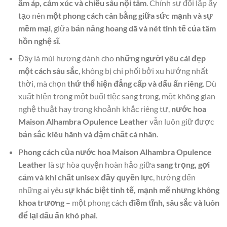
ấm áp, cảm xúc và chiều sâu nội tâm
. Chính sự đối lập ấy
tạo nên
một phong cách cân bằng giữa sức mạnh và sự
mềm mại
, giữa
bản năng hoang dã và nét tinh tế của tâm
hồn nghệ sĩ
.
Đây là mùi hương dành cho
những người yêu cái đẹp
một cách sâu sắc
, không bị chi phối bởi xu hướng nhất
thời, mà chọn
thứ thể hiện đẳng cấp và dấu ấn riêng
. Dù
xuất hiện trong một buổi tiệc sang trọng, một không gian
nghệ thuật hay trong khoảnh khắc riêng tư,
nước hoa
Maison Alhambra Opulence Leather
vẫn luôn giữ được
bản sắc kiêu hãnh và đậm chất cá nhân
.
P
hong cách của nước hoa Maison Alhambra Opulence
Leather
là sự hòa quyện hoàn hảo giữa
sang trọng, gợi
cảm và khí chất unisex đầy quyền lực
, hướng đến
những ai yêu
sự khác biệt tinh tế, mạnh mẽ nhưng không
khoa trương
– một phong cách
điềm tĩnh, sâu sắc và luôn
để lại dấu ấn khó phai
.