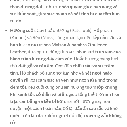
thần đương đại
– như
sự hòa quyện giữa bản năng và
sự kiểm soát
, giữa
sức mạnh và nét tinh tế của tâm hồn
tự do
.
Hương cuối:
Cây hoắc hương (Patchouli), Hổ phách
(Amber) và Rêu (Moss) cùng nhau tạo nên
lớp nền sâu và
bền bỉ
cho
nước hoa Maison Alhambra Opulence
Leather
, đưa người dùng đến với
phần kết trọn vẹn của
hành trình hương đầy cảm xúc
. Hoắc hương mang hơi
thở
đất, gỗ và rêu ẩm
, đem đến
chiều sâu và sự trầm
tĩnh
. Hổ phách bổ sung
hơi ấm nhẹ và nét ngọt ngào
quyến rũ
, gợi cảm giác
an yên như ngọn lửa nhỏ trong
đêm tối
. Rêu cuối cùng phủ lên hương thơm
lớp không
khí xanh tối, cổ điển và bí ẩn
, giúp tổng thể
trở nên tròn
trịa, cân bằng và bền bỉ hơn
. Ba nốt hương này hòa
quyện
một cách hoàn hảo
, để lại
dấu ấn sâu sắc và khó
quên trên làn da
, khiến người đối diện
vương vấn không
rời
.