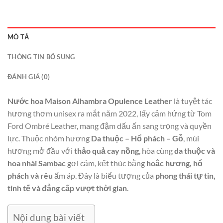
MÔ TẢ
THÔNG TIN BỔ SUNG
ĐÁNH GIÁ (0)
Nước hoa Maison Alhambra Opulence Leather
là tuyệt tác
hương thơm unisex ra mắt năm 2022, lấy cảm hứng từ Tom
Ford Ombré Leather, mang đậm dấu ấn sang trọng và quyền
lực. Thuộc nhóm hương
Da thuộc – Hổ phách – Gỗ
, mùi
hương mở đầu với
thảo quả cay nồng
, hòa cùng
da thuộc và
hoa nhài Sambac
gợi cảm, kết thúc bằng
hoắc hương, hổ
phách và rêu
ấm áp. Đây là biểu tượng của
phong thái tự tin,
tinh tế và đẳng cấp vượt thời gian
.
Nội dung bài viết