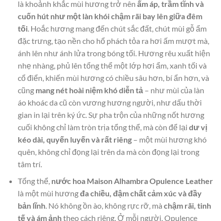
là khoảnh khắc mùi hương trở nên
ấm áp, trầm tĩnh và
cuốn hút như một làn khói chậm rãi bay lên giữa đêm
tối
. Hoắc hương mang đến chút sắc đất, chút mùi gỗ ẩm
đặc trưng, tạo nền cho hổ phách tỏa ra hơi ấm mượt mà,
ánh lên như ánh lửa trong bóng tối. Hương rêu xuất hiện
nhẹ nhàng, phủ lên tổng thể một lớp hơi ẩm, xanh tối và
cổ điển, khiến mùi hương có chiều sâu hơn, bí ẩn hơn, và
cũng
mang nét hoài niệm khó diễn tả
– như mùi của làn
áo khoác da cũ còn vương hương người, như dấu thời
gian in lại trên ký ức. Sự pha trộn của những nốt hương
cuối không chỉ làm tròn trịa tổng thể, mà còn để lại
dư vị
kéo dài, quyến luyến và rất riêng
– một mùi hương khó
quên, không chỉ đọng lại trên da mà còn đọng lại trong
tâm trí.
Tổng thể,
nước hoa Maison Alhambra Opulence Leather
là một mùi hương
đa chiều, đậm chất cảm xúc và đầy
bản lĩnh
. Nó không ồn ào, không rực rỡ, mà
chậm rãi, tinh
tế và ám ảnh
theo cách riêng. Ở mỗi người, Opulence