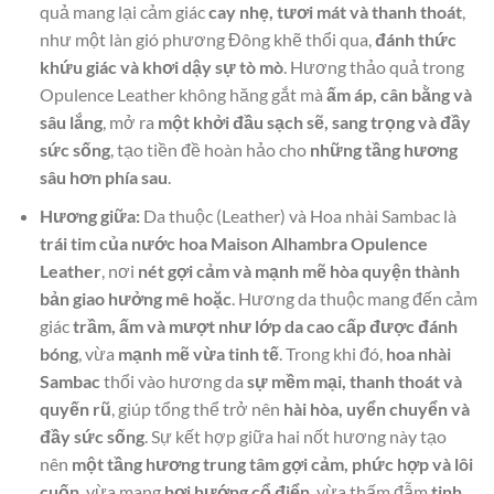
quả mang lại cảm giác
cay nhẹ, tươi mát và thanh thoát
,
như một làn gió phương Đông khẽ thổi qua,
đánh thức
khứu giác và khơi dậy sự tò mò
. Hương thảo quả trong
Opulence Leather không hăng gắt mà
ấm áp, cân bằng và
sâu lắng
, mở ra
một khởi đầu sạch sẽ, sang trọng và đầy
sức sống
, tạo tiền đề hoàn hảo cho
những tầng hương
sâu hơn phía sau
.
Hương giữa:
Da thuộc (Leather) và Hoa nhài Sambac là
trái tim của nước hoa Maison Alhambra Opulence
Leather
, nơi
nét gợi cảm và mạnh mẽ hòa quyện thành
bản giao hưởng mê hoặc
. Hương da thuộc mang đến cảm
giác
trầm, ấm và mượt như lớp da cao cấp được đánh
bóng
, vừa
mạnh mẽ vừa tinh tế
. Trong khi đó,
hoa nhài
Sambac
thổi vào hương da
sự mềm mại, thanh thoát và
quyến rũ
, giúp tổng thể trở nên
hài hòa, uyển chuyển và
đầy sức sống
. Sự kết hợp giữa hai nốt hương này tạo
nên
một tầng hương trung tâm gợi cảm, phức hợp và lôi
cuốn
, vừa mang
hơi hướng cổ điển
, vừa thấm đẫm
tinh