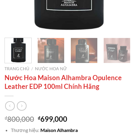
TRANG CHỦ
/
NƯỚC HOA NỮ
Nước Hoa Maison Alhambra Opulence
Leather EDP 100ml Chính Hãng
Giá
Giá
800,000
699,000
₫
₫
gốc
hiện
Thương hiệu:
Maison Alhambra
là:
tại