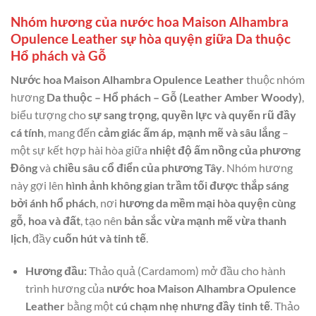
Nhóm hương của nước hoa Maison Alhambra
Opulence Leather sự hòa quyện giữa Da thuộc
Hổ phách và Gỗ
Nước hoa Maison Alhambra Opulence Leather
thuộc nhóm
hương
Da thuộc – Hổ phách – Gỗ (Leather Amber Woody)
,
biểu tượng cho
sự sang trọng, quyền lực và quyến rũ đầy
cá tính
, mang đến
cảm giác ấm áp, mạnh mẽ và sâu lắng
–
một sự kết hợp hài hòa giữa
nhiệt độ ấm nồng của phương
Đông
và
chiều sâu cổ điển của phương Tây
. Nhóm hương
này gợi lên
hình ảnh không gian trầm tối được thắp sáng
bởi ánh hổ phách
, nơi
hương da mềm mại hòa quyện cùng
gỗ, hoa và đất
, tạo nên
bản sắc vừa mạnh mẽ vừa thanh
lịch
, đầy
cuốn hút và tinh tế
.
Hương đầu:
Thảo quả (Cardamom) mở đầu cho hành
trình hương của
nước hoa Maison Alhambra Opulence
Leather
bằng một
cú chạm nhẹ nhưng đầy tinh tế
. Thảo