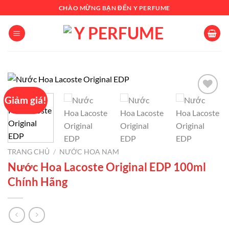
Chuyển
CHÀO MỪNG BẠN ĐẾN Y PERFUME
đến
nội
dung
Giảm giá!
Add to
wishlist
TRANG CHỦ
/
NƯỚC HOA NAM
Nước Hoa Lacoste Original EDP 100ml
Chính Hãng