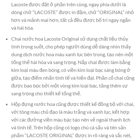
Lacoste được đặt ở phần trên cùng, ngay phía dưới là
dòng chữ “LACOSTE” được in đậm, chữ “ORIGINAL” nhỏ
hơn và mảnh mai hơn, tất cả đều được bố trí ngay ngắn
và hài hòa.
Chai nước hoa Lacoste Original sử dụng chất liệu thủy
tinh trong suốt, cho phép người dùng dễ dàng nhìn thấy
dung dịch nước hoa màu xanh lục bên trong, tạo nên một
tổng thể hài hòa và sang trọng. Nắp chai được làm bằng
kim loại màu đen bóng, có viền kim loại bạc sáng bóng ở
giữa, tạo điểm nhấn tinh tế và hiện đại. Phần cổ chai cũng
được bao bọc bởi một vòng kim loại bạc, tăng thêm sự
sang trọng cho thiết kế tổng thể.
Hộp đựng nước hoa cũng được thiết kế đồng bộ với chai,
với tông màu chủ đạo là màu trắng và xanh lục, kết hợp
với các đường viền màu bạc tạo nên vẻ ngoài thanh lịch
và tinh tế. Trên hộp cũng có logo chú cá sấu và tên sản
phẩm “LACOSTE ORIGINAL” được in rõ ràng và sắc nét,