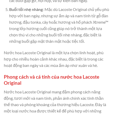
các buổi gặp gỡ, hội họp, và sự kiện ban ngày.
Buổi tối nhẹ nhàng
: Mặc dù Lacoste Original chủ yếu phù
hợp với ban ngày, nhưng sự ấm áp và nam tính từ gỗ đàn
hương, đậu tonka, cây hoắc hương và hổ phách Xtreme™
trong lớp hương cuối cũng giúp nó trở thành một lựa
chọn thú vị cho những buổi tối nhẹ nhàng, đặc biệt là
những buổi gặp mặt thân mật hoặc tiệc tối.
Nước hoa Lacoste Original là một lựa chọn linh hoạt, phù
hợp cho nhiều hoàn cảnh khác nhau, đặc biệt là trong các
hoạt động ban ngày và các mùa ấm áp như xuân và hè.
Phong cách và cá tính của nước hoa Lacoste
Original
Nước hoa Lacoste Original mang đậm phong cách năng
động, tươi mới và nam tính, phản ánh chính xác tinh thần
thể thao và phóng khoáng của thương hiệu Lacoste. Đây là
một loại nước hoa được thiết kế để phù hợp với những