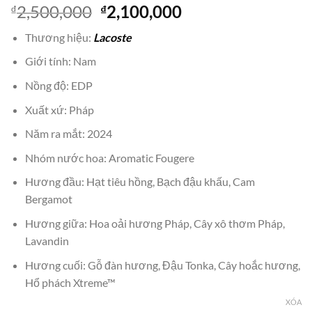
Giá
Giá
2,500,000
2,100,000
₫
₫
gốc
hiện
Thương hiệu:
Lacoste
là:
tại
₫2,500,000.
là:
Giới tính: Nam
₫2,100,000.
Nồng độ: EDP
Xuất xứ: Pháp
Năm ra mắt: 2024
Nhóm nước hoa: Aromatic Fougere
Hương đầu: Hạt tiêu hồng, Bạch đậu khấu, Cam
Bergamot
Hương giữa: Hoa oải hương Pháp, Cây xô thơm Pháp,
Lavandin
Hương cuối: Gỗ đàn hương, Đậu Tonka, Cây hoắc hương,
Hổ phách Xtreme™
XÓA