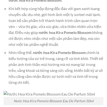
nước hoa Kira Pomelo Blossom
.
Khi kết hợp cùng hộp đựng độc đáo với gam xanh loang
chuyển sắc dịu nhẹ, gợi hình ảnh một ly sorbet mát lạnh,
toàn bộ sản phẩm trở thành hành trình cảm quan trọn
vẹn – vừa thị giác, vừa xúc giác, vừa thiên nhiên vừa hiện
đại. Điều này giúp
nước hoa Kira Pomelo Blossom
không
chỉ được nhìn nhận như một sản phẩm làm đẹp, mà còn
như một tác phẩm nghệ thuật.
Nhìn tổng thể,
nước hoa Kira Pomelo Blossom
chính là
biểu tượng của sự trẻ trung, rạng rỡ và tinh khôi. Thiết kế
phản ánh tinh thần mùi hương mà nó mang lại: trong
trẻo, sảng khoái và bừng sáng sức sống, khiến bất kỳ ai sở
hữu cũng cảm nhận được sự tươi mới và tinh tế trong
từng chi tiết.
Nước Hoa Kira Pomelo Blossom Eau De Parfum 50ml