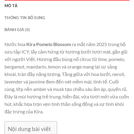
MÔ TẢ
THÔNG TIN BỔ SUNG
ĐÁNH GIÁ (0)
Nước hoa
Kira Pomelo Blossom
ra mắt năm 2025 trong bộ
sưu tập ICY, lấy cảm hứng từ hương bưởi tươi mát, gần gũi
với người Việt. Hương đầu bùng nổ citrus từ lime, pomelo,
bergamot, mandarin, lemon và orange mang lại sự sảng
khoái, tràn đầy năng lượng. Tầng giữa với hoa bưởi, neroli,
lavender và jasmine đem đến nét mềm mại, tinh tế. Cuối
cùng, lớp nền amber và musk tạo chiều sâu ấm áp, quyến rũ.
Đây là mùi hương trẻ trung, hiện đại, vừa tươi mới vừa cuốn
hút, khắc họa trọn vẹn tinh thần sống động và sự tinh khôi
đặc trưng của Kira.
Nội dung bài viết