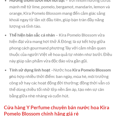
Hương thơm tươi mới nổi bật
– Với nhóm hương citrus
mạnh mẽ từ lime, pomelo, bergamot, mandarin, lemon và
orange, Kira Pomelo Blossom mang đến cảm giác sảng
khoái ngay từ lần xịt đầu tiên, giúp bạn tràn đầy năng
lượng và tỉnh táo.
Thể hiện bản sắc cá nhân
– Kira Pomelo Blossom vừa
hiện đại vừa mang hơi thở Á Đông; là sự kết hợp giữa
phong cách gourmand phương Tây với cảm nhận quen
thuộc của người Việt về hoa quả tự nhiên như bưởi. Điều
này giúp sản phẩm vừa độc đáo vừa gần gũi.
Tính sử dụng linh hoạt
–Nước hoa
Kira Pomelo Blossom
p
hù hợp nhiều thời điểm: ban ngày, mùa hè, môi trường
công sở hay các hoạt động đời thường; đồng thời vẫn có
thể dùng chiều tối nhờ lớp nền ấm áp, tạo nên sự cân
bằng giữa nhẹ nhàng và cuốn hút.
Cửa hàng Y Perfume chuyên bán nước hoa Kira
Pomelo Blossom chính hãng giá rẻ