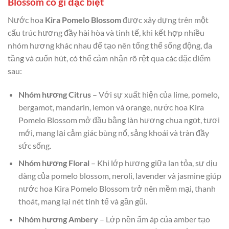
Blossom có gì đặc biệt
Nước hoa
Kira Pomelo Blossom
được xây dựng trên một
cấu trúc hương đầy hài hòa và tinh tế, khi kết hợp nhiều
nhóm hương khác nhau để tạo nên tổng thể sống động, đa
tầng và cuốn hút, có thể cảm nhận rõ rệt qua các đặc điểm
sau:
Nhóm hương Citrus
– Với sự xuất hiện của lime, pomelo,
bergamot, mandarin, lemon và orange, nước hoa Kira
Pomelo Blossom mở đầu bằng làn hương chua ngọt, tươi
mới, mang lại cảm giác bùng nổ, sảng khoái và tràn đầy
sức sống.
Nhóm hương Floral
– Khi lớp hương giữa lan tỏa, sự dịu
dàng của pomelo blossom, neroli, lavender và jasmine giúp
nước hoa Kira Pomelo Blossom trở nên mềm mại, thanh
thoát, mang lại nét tinh tế và gần gũi.
Nhóm hương Ambery
– Lớp nền ấm áp của amber tạo