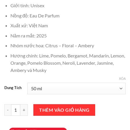
₫1,500,000.
là:
Giới tính: Unisex
₫1,290,000.
Nồng độ: Eau De Parfum
Xuất xứ: Việt Nam
Năm ra mắt: 2025
Nhóm nước hoa: Citrus – Floral – Ambery
Hương chính: Lime, Pomelo, Bergamot, Mandarin, Lemon,
Orange, Pomelo Blossom, Neroli, Lavender, Jasmine,
Ambery và Musky
XÓA
Dung Tích
Nước Hoa Kira Pomelo Blossom Eau De Parfum 50ml Chính Hãng số
THÊM VÀO GIỎ HÀNG