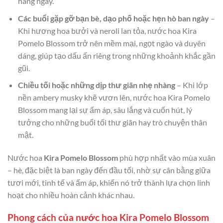
hàng ngày.
Các buổi gặp gỡ bạn bè, dạo phố hoặc hẹn hò ban ngày
–
Khi hương hoa bưởi và neroli lan tỏa, nước hoa Kira
Pomelo Blossom trở nên mềm mại, ngọt ngào và duyên
dáng, giúp tạo dấu ấn riêng trong những khoảnh khắc gần
gũi.
Chiều tối hoặc những dịp thư giãn nhẹ nhàng
– Khi lớp
nền ambery musky khẽ vươn lên, nước hoa Kira Pomelo
Blossom mang lại sự ấm áp, sâu lắng và cuốn hút, lý
tưởng cho những buổi tối thư giãn hay trò chuyện thân
mật.
Nước hoa
Kira Pomelo Blossom
phù hợp nhất vào mùa xuân
– hè, đặc biệt là ban ngày đến đầu tối, nhờ sự cân bằng giữa
tươi mới, tinh tế và ấm áp, khiến nó trở thành lựa chọn linh
hoạt cho nhiều hoàn cảnh khác nhau.
Phong cách của nước hoa Kira Pomelo Blossom