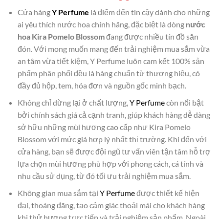
Cửa hàng
Y Perfume
là điểm đến tin cậy dành cho những
ai yêu thích nước hoa chính hãng, đặc biệt là dòng
nước
hoa Kira Pomelo Blossom
đang được nhiều tín đồ săn
đón. Với mong muốn mang đến trải nghiệm mua sắm vừa
an tâm vừa tiết kiệm, Y Perfume luôn cam kết 100% sản
phẩm phân phối đều là hàng chuẩn từ thương hiệu, có
đầy đủ hộp, tem, hóa đơn và nguồn gốc minh bạch.
Không chỉ dừng lại ở chất lượng,
Y Perfume
còn nổi bật
bởi chính sách giá cả cạnh tranh, giúp khách hàng dễ dàng
sở hữu những mùi hương cao cấp như Kira Pomelo
Blossom với mức giá hợp lý nhất thị trường. Khi đến với
cửa hàng, bạn sẽ được đội ngũ tư vấn viên tận tâm hỗ trợ
lựa chọn mùi hương phù hợp với phong cách, cá tính và
nhu cầu sử dụng, từ đó tối ưu trải nghiệm mua sắm.
Không gian mua sắm tại
Y Perfume
được thiết kế hiện
đại, thoáng đãng, tạo cảm giác thoải mái cho khách hàng
khi thử hương trực tiếp và trải nghiệm sản phẩm. Ngoài