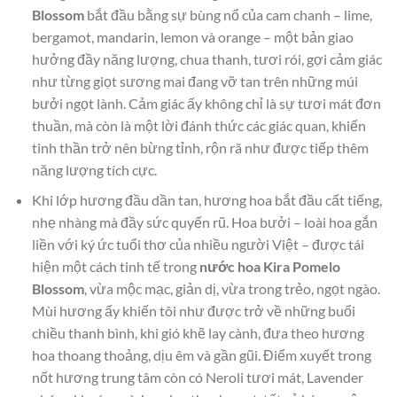
Blossom
bắt đầu bằng sự bùng nổ của cam chanh – lime,
bergamot, mandarin, lemon và orange – một bản giao
hưởng đầy năng lượng, chua thanh, tươi rói, gợi cảm giác
như từng giọt sương mai đang vỡ tan trên những múi
bưởi ngọt lành. Cảm giác ấy không chỉ là sự tươi mát đơn
thuần, mà còn là một lời đánh thức các giác quan, khiến
tinh thần trở nên bừng tỉnh, rộn rã như được tiếp thêm
năng lượng tích cực.
Khi lớp hương đầu dần tan, hương hoa bắt đầu cất tiếng,
nhẹ nhàng mà đầy sức quyến rũ. Hoa bưởi – loài hoa gắn
liền với ký ức tuổi thơ của nhiều người Việt – được tái
hiện một cách tinh tế trong
nước hoa Kira Pomelo
Blossom
, vừa mộc mạc, giản dị, vừa trong trẻo, ngọt ngào.
Mùi hương ấy khiến tôi như được trở về những buổi
chiều thanh bình, khi gió khẽ lay cành, đưa theo hương
hoa thoang thoảng, dịu êm và gần gũi. Điểm xuyết trong
nốt hương trung tâm còn có Neroli tươi mát, Lavender