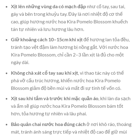
Xịt lên những vùng da có mạch đập
như cổ tay, sau tai,
gáy và bên trong khuỷu tay. Đây là nơi nhiệt độ cơ thể
cao, giúp hương nước hoa Kira Pomelo Blossom khuếch
tán tự nhiên và lưu hương lâu hơn.
Giữ khoảng cách 10–15cm khi xịt
để hương lan tỏa đều,
tránh tạo vệt đậm làm hương bị nồng gắt. Với nước hoa
Kira Pomelo Blossom, chỉ cần 2–3 lần xịt là đủ cho một
ngày dài.
Không chà xát cổ tay sau khi xịt
, vì thao tác này có thể
phá vỡ cấu trúc hương, khiến nước hoa Kira Pomelo
Blossom giảm độ bền mùi và mất đi sự tinh tế vốn có.
Xịt sau khi tắm và trước khi mặc quần áo
, khi làn da sạch
và ẩm sẽ giúp nước hoa Kira Pomelo Blossom bám tốt
hơn, tỏa hương tự nhiên và lâu phai.
Bảo quản chai nước hoa đúng cách
ở nơi khô ráo, thoáng
mát, tránh ánh sáng trực tiếp và nhiệt độ cao để giữ mùi