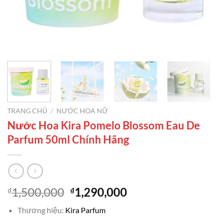
TRANG CHỦ
/
NƯỚC HOA NỮ
Nước Hoa Kira Pomelo Blossom Eau De
Parfum 50ml Chính Hãng
Giá
Giá
1,500,000
1,290,000
₫
₫
gốc
hiện
Thương hiệu:
Kira Parfum
là:
tại