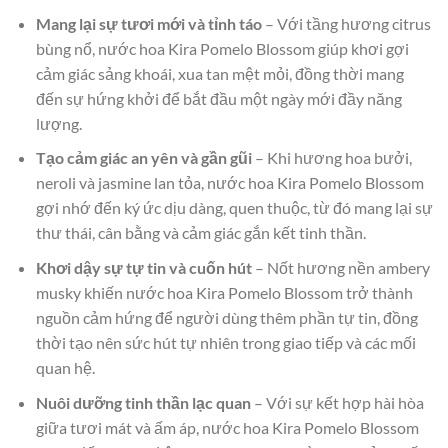
Mang lại sự tươi mới và tỉnh táo
– Với tầng hương citrus
bùng nổ, nước hoa Kira Pomelo Blossom giúp khơi gợi
cảm giác sảng khoái, xua tan mệt mỏi, đồng thời mang
đến sự hứng khởi để bắt đầu một ngày mới đầy năng
lượng.
Tạo cảm giác an yên và gần gũi
– Khi hương hoa bưởi,
neroli và jasmine lan tỏa, nước hoa Kira Pomelo Blossom
gợi nhớ đến ký ức dịu dàng, quen thuộc, từ đó mang lại sự
thư thái, cân bằng và cảm giác gắn kết tinh thần.
Khơi dậy sự tự tin và cuốn hút
– Nốt hương nền ambery
musky khiến nước hoa Kira Pomelo Blossom trở thành
nguồn cảm hứng để người dùng thêm phần tự tin, đồng
thời tạo nên sức hút tự nhiên trong giao tiếp và các mối
quan hệ.
Nuôi dưỡng tinh thần lạc quan
– Với sự kết hợp hài hòa
giữa tươi mát và ấm áp, nước hoa Kira Pomelo Blossom