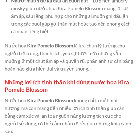
Người muốn để lại dấu ấn cuốn hút
– Lớp nền ambery
musky giúp nước hoa Kira Pomelo Blossom mang lại sự
ấm áp, sâu lắng, phù hợp cho những ai muốn ghi dấu ấn
trong các buổi gặp gỡ thân mật hoặc tạo nên phong cách
cá nhân riêng biệt.
Nước hoa
Kira Pomelo Blossom
là lựa chọn lý tưởng cho
người trẻ trung, thanh lịch, yêu sự tươi mới nhưng vẫn
muốn giữ một chút ấm áp và quyến rũ, phản ánh sự cân bằng
hoàn hảo giữa hiện đại và truyền thống.
Những lợi ích tinh thần khi dùng nước hoa Kira
Pomelo Blossom
Nước hoa
Kira Pomelo Blossom
không chỉ là một mùi
hương, mà còn mang đến nhiều lợi ích tinh thần giúp cân
bằng cảm xúc và lan tỏa nguồn năng lượng tích cực cho
người sử dụng, có thể cảm nhận rõ rệt qua những khía cạnh
sau: