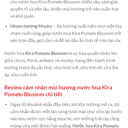
cho nước hoa Kira Pomelo Blossom chiều sâu, cảm giác
quyến rũ và bền lâu, khiến mùi hương trở nên cuốn hút
và khó quên.
Nhóm hương Musky
– Xạ hương xuất hiện như một lớp
chạm cuối cùng, giúp nước hoa Kira Pomelo Blossom trở
nên tròn đầy, gợi cảm và để lại dấu ấn tinh tế trên làn da.
Nước hoa
Kira Pomelo Blossom
là sự hòa quyện khéo léo
giữa citrus, floral, ambery và musky, mang đến hành trình
hương thơm đa sắc thái: vừa tươi trẻ, vừa tinh tế, vừa ấm
áp, vừa cuốn hút.
Review cảm nhận mùi hương nước hoa Kira
Pomelo Blossom chi tiết
Ngay từ khoảnh khắc đầu tiên, khi lớp hương mở ra, tôi
cảm nhận được một làn sóng tươi mát như vừa lạc bước
vào khu vườn rực nắng mùa hè, nơi những trái cây căng
mọng vừa mới được hái xuống.
Nước hoa Kira Pomelo