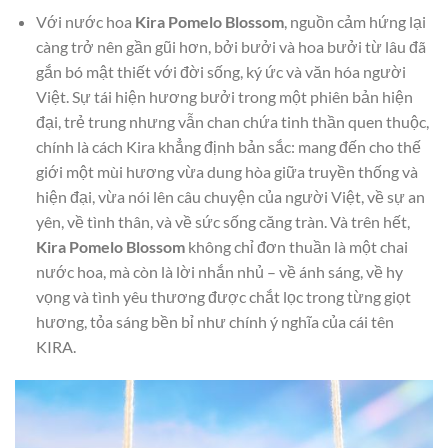
Với nước hoa
Kira Pomelo Blossom
, nguồn cảm hứng lại
càng trở nên gần gũi hơn, bởi bưởi và hoa bưởi từ lâu đã
gắn bó mật thiết với đời sống, ký ức và văn hóa người
Việt. Sự tái hiện hương bưởi trong một phiên bản hiện
đại, trẻ trung nhưng vẫn chan chứa tinh thần quen thuộc,
chính là cách Kira khẳng định bản sắc: mang đến cho thế
giới một mùi hương vừa dung hòa giữa truyền thống và
hiện đại, vừa nói lên câu chuyện của người Việt, về sự an
yên, về tình thân, và về sức sống căng tràn. Và trên hết,
Kira Pomelo Blossom
không chỉ đơn thuần là một chai
nước hoa, mà còn là lời nhắn nhủ – về ánh sáng, về hy
vọng và tình yêu thương được chắt lọc trong từng giọt
hương, tỏa sáng bền bỉ như chính ý nghĩa của cái tên
KIRA.