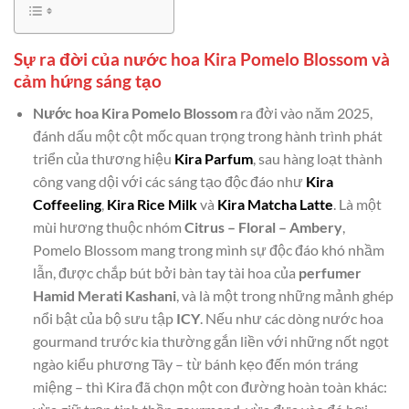
Sự ra đời của nước hoa Kira Pomelo Blossom và
cảm hứng sáng tạo
Nước hoa Kira Pomelo Blossom
ra đời vào năm 2025,
đánh dấu một cột mốc quan trọng trong hành trình phát
triển của thương hiệu
Kira Parfum
, sau hàng loạt thành
công vang dội với các sáng tạo độc đáo như
Kira
Coffeeling
,
Kira Rice Milk
và
Kira Matcha Latte
. Là một
mùi hương thuộc nhóm
Citrus – Floral – Ambery
,
Pomelo Blossom mang trong mình sự độc đáo khó nhầm
lẫn, được chắp bút bởi bàn tay tài hoa của
perfumer
Hamid Merati Kashani
, và là một trong những mảnh ghép
nổi bật của bộ sưu tập
ICY
. Nếu như các dòng nước hoa
gourmand trước kia thường gắn liền với những nốt ngọt
ngào kiểu phương Tây – từ bánh kẹo đến món tráng
miệng – thì Kira đã chọn một con đường hoàn toàn khác: