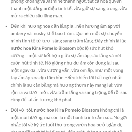
phóng khoáng và Jasmine thanh ngọt, tất cả hòa quyện
thành một dải giai điệu tinh tế, vừa giữ sự sáng trong, vừa
mở ra chiều sâu lãng mạn.
Đến khi hương hoa dần lắng lại, nền hương ấm áp với
ambery và musky khẽ bao trùm, tạo nên một sự chuyển
mình tinh tế từ tươi sáng sang trầm lắng. Đây chính là lúc
nước hoa Kira Pomelo Blossom
bộc lộ sức hút khó
cưỡng – một sự kết hợp giữa sự ấm áp, sâu lắng và nét
cuốn hút tinh tế. Nó giống như dư âm còn đọng lại sau
một ngày dài, vừa vương vấn, vừa ôm ấp, như một vòng
tay ấm áp xoa dịu tâm hồn. Điều khiến tôi bất ngờ nhất
chính là sự cân bằng mà hương thơm này mang lại: vừa
rộn rã và tươi mới, vừa trầm lắng và sang trọng, để rồi sau
cùng để lại ấn tượng khó phai.
Đối với tôi,
nước hoa Kira Pomelo Blossom
không chỉ là
một mùi hương, mà còn là một hành trình cảm xúc. Nó gợi
nhắc tôi về ký ức tuổi thơ trong vườn hoa bưởi giản dị,
nhưng đồng thời lại đưa tôi đến một không gian tinh tế,