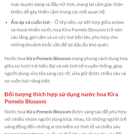
mại, duyên dáng và đầy nữ tính, mang lại cảm giác thân
thiện, dễ gây thiện cảm trong các mối quan hệ.
Ấm áp và cuốn hút
– Ở lớp nền, sự kết hợp giữa amber
và musk khiến nước hoa Kira Pomelo Blossom trở nên
sâu lắng, gợi cảm và có sức hút bền lâu, phù hợp cho
những khoảnh khắc cần để lại dấu ấn khó quên.
Nước hoa
Kira Pomelo Blossom
mang phong cách dung hòa
giữa sự tươi trẻ hiện đại và nét tinh tế truyền thống, giúp
người dùng vừa tỏa sáng rực rỡ, vừa giữ được chiều sâu và
sự cuốn hút riêng biệt.
Đối tượng thích hợp sử dụng nước hoa Kira
Pomelo Blossom
Nước hoa
Kira Pomelo Blossom
được sáng tạo để phù hợp
với nhiều nhóm người dùng khác nhau, từ những người trẻ
năng động đến những ai tìm kiếm sự tinh tế và chiều sâu
trong hương thơm, vì vậy có thể khuyên dùng cho các đối