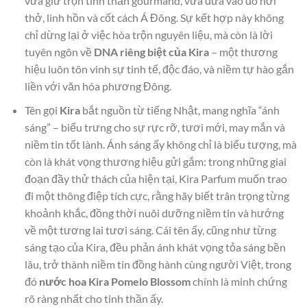
vừa giữ trọn tinh thần gourmand, vừa đưa vào đó hơi
thở, linh hồn và cốt cách Á Đông. Sự kết hợp này không
chỉ dừng lại ở việc hòa trộn nguyên liệu, mà còn là lời
tuyên ngôn về
DNA riêng biệt của Kira
– một thương
hiệu luôn tôn vinh sự tinh tế, độc đáo, và niềm tự hào gắn
liền với văn hóa phương Đông.
Tên gọi
Kira
bắt nguồn từ tiếng Nhật, mang nghĩa “ánh
sáng” – biểu trưng cho sự rực rỡ, tươi mới, may mắn và
niềm tin tốt lành. Ánh sáng ấy không chỉ là biểu tượng, mà
còn là khát vọng thương hiệu gửi gắm: trong những giai
đoạn đầy thử thách của hiện tại, Kira Parfum muốn trao
đi một thông điệp tích cực, rằng hãy biết trân trọng từng
khoảnh khắc, đồng thời nuôi dưỡng niềm tin và hướng
về một tương lai tươi sáng. Cái tên ấy, cũng như từng
sáng tạo của Kira, đều phản ánh khát vọng tỏa sáng bền
lâu, trở thành niềm tin đồng hành cùng người Việt, trong
đó
nước hoa Kira Pomelo Blossom
chính là minh chứng
rõ ràng nhất cho tinh thần ấy.