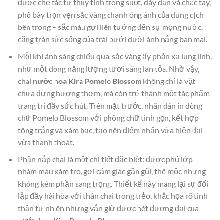
được chế tác từ thủy tinh trong suốt, dày dặn và chắc tay,
phô bày trọn vẹn sắc vàng chanh óng ánh của dung dịch
bên trong – sắc màu gợi liên tưởng đến sự mọng nước,
căng tràn sức sống của trái bưởi dưới ánh nắng ban mai.
Mỗi khi ánh sáng chiếu qua, sắc vàng ấy phản xạ lung linh,
như một dòng năng lượng tươi sáng lan tỏa. Nhờ vậy,
chai
nước hoa Kira Pomelo Blossom
không chỉ là vật
chứa đựng hương thơm, mà còn trở thành một tác phẩm
trang trí đầy sức hút. Trên mặt trước, nhãn dán in dòng
chữ Pomelo Blossom với phông chữ tinh gọn, kết hợp
tông trắng và xám bạc, tạo nên điểm nhấn vừa hiện đại
vừa thanh thoát.
Phần nắp chai là một chi tiết đặc biệt: được phủ lớp
nhám màu xám tro, gợi cảm giác gần gũi, thô mộc nhưng
không kém phần sang trọng. Thiết kế này mang lại sự đối
lập đầy hài hòa với thân chai trong trẻo, khắc họa rõ tinh
thần tự nhiên nhưng vẫn giữ được nét đương đại của