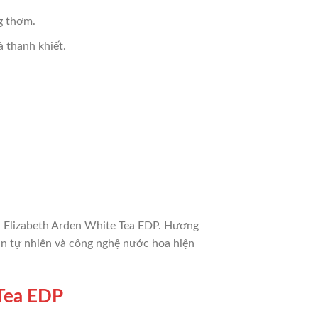
g thơm.
à thanh khiết.
.
a Elizabeth Arden White Tea EDP. Hương
hần tự nhiên và công nghệ nước hoa hiện
Tea EDP