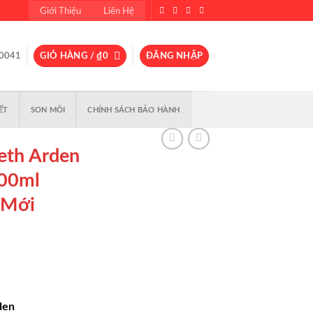
Giới Thiệu
Liên Hệ
0041
GIỎ HÀNG /
₫
0
ĐĂNG NHẬP
ẾT
SON MÔI
CHÍNH SÁCH BẢO HÀNH
eth Arden
100ml
 Mới
den