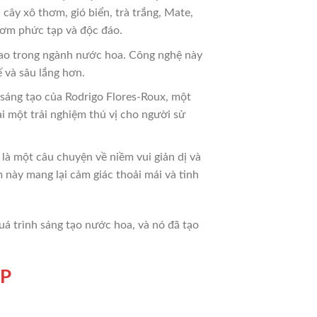
ây xô thơm, gió biển, trà trắng, Mate,
hơm phức tạp và độc đáo.
ao trong ngành nước hoa. Công nghệ này
 và sâu lắng hơn.
áng tạo của Rodrigo Flores-Roux, một
 một trải nghiệm thú vị cho người sử
à một câu chuyện về niềm vui giản dị và
 này mang lại cảm giác thoải mái và tinh
uá trình sáng tạo nước hoa, và nó đã tạo
DP