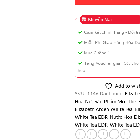
EDP
100ml
Khuyễn Mãi
Chính
Hãng
Cam kết chính hãng - Đổi tr
(Bản
Mới
Miễn Phí Giao Hàng Hóa Đơ
2022)
Mua 2 tặng 1
số
lượng
Tặng Voucher giảm 3% cho 
theo
Add to wish
SKU:
1146
Danh mục:
Elizab
Hoa Nữ
,
Sản Phẩm Mới
Thẻ:
Elizabeth Arden White Tea
,
El
White Tea EDP
,
Nước Hoa Eli
White Tea EDP
,
White Tea E