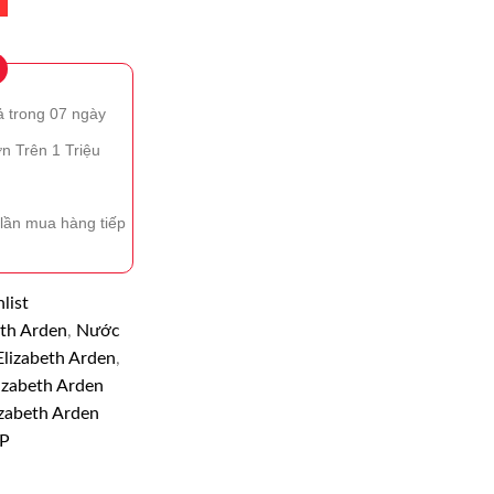
ả trong 07 ngày
n Trên 1 Triệu
lần mua hàng tiếp
list
eth Arden
,
Nước
Elizabeth Arden
,
izabeth Arden
zabeth Arden
DP