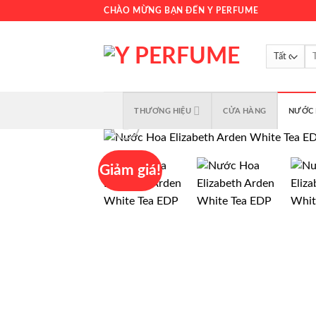
Chuyển
CHÀO MỪNG BẠN ĐẾN Y PERFUME
đến
nội
Tì
dung
kiế
THƯƠNG HIỆU
CỬA HÀNG
NƯỚC 
Giảm giá!