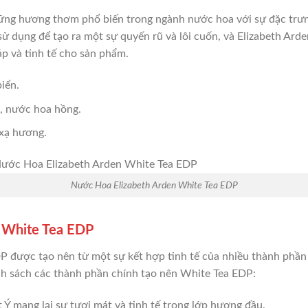
ng hương thơm phổ biến trong ngành nước hoa với sự đặc trưng
ử dụng để tạo ra một sự quyến rũ và lôi cuốn, và Elizabeth Ard
áp và tinh tế cho sản phẩm.
iển.
i, nước hoa hồng.
 xạ hương.
Nước Hoa Elizabeth Arden White Tea EDP
n White Tea EDP
 được tạo nên từ một sự kết hợp tinh tế của nhiều thành phần
nh sách các thành phần chính tạo nên White Tea EDP:
 Ý mang lại sự tươi mát và tinh tế trong lớp hương đầu.