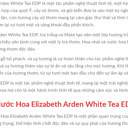
en White Tea EDP là một tác phẩm nghệ thuật tinh tế, một hành
 hợp của quýt Ý, cây xô thơm, và gió biển đưa ta vào một kỳ ngh
lặn, còn hương cây xô thơm mang lại cảm giác thư thái và tĩnh l
m lại sự tươi mát và sảng khoái đầy phấn khích.
en White Tea EDP, trà trắng và Mate tạo nên một lớp hương trầ
 chiều yên bình cùng với một ly trà thơm. Hoa nhài và nước hoa 
ơng thơm độc đáo.
 gỗ hổ phách, và xạ hương là sự hoàn thiện cho tác phẩm nghệ 
 và xạ hương thêm vào sự bí ẩn và sâu lắng cho mùi hương. Khi t
iển của hương thơm, từ sự tươi mát ban đầu cho đến sự ấm áp v
EDP là một tác phẩm nghệ thuật tinh tế, mang lại một trải ngh
oa mà còn là một hành trình tinh tế qua những cảm xúc và hình 
 Nước Hoa Elizabeth Arden White Tea 
 Hoa Elizabeth Arden White Tea EDP là một phần quan trọng của
g trọng, thể hiện tính chất độc đáo và sự quý phái của hương thơ