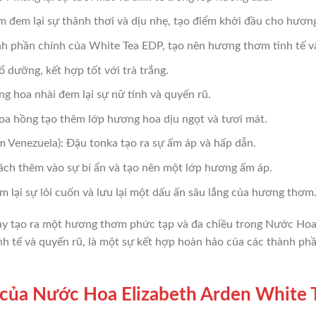
m đem lại sự thảnh thơi và dịu nhẹ, tạo điểm khởi đầu cho hươn
hành phần chính của White Tea EDP, tạo nên hương thơm tinh tế v
 dưỡng, kết hợp tốt với trà trắng.
g hoa nhài đem lại sự nữ tính và quyến rũ.
a hồng tạo thêm lớp hương hoa dịu ngọt và tươi mát.
 Venezuela): Đậu tonka tạo ra sự ấm áp và hấp dẫn.
ch thêm vào sự bí ẩn và tạo nên một lớp hương ấm áp.
lại sự lôi cuốn và lưu lại một dấu ấn sâu lắng của hương thơm
này tạo ra một hương thơm phức tạp và đa chiều trong Nước Ho
inh tế và quyến rũ, là một sự kết hợp hoàn hảo của các thành p
của Nước Hoa Elizabeth Arden White 