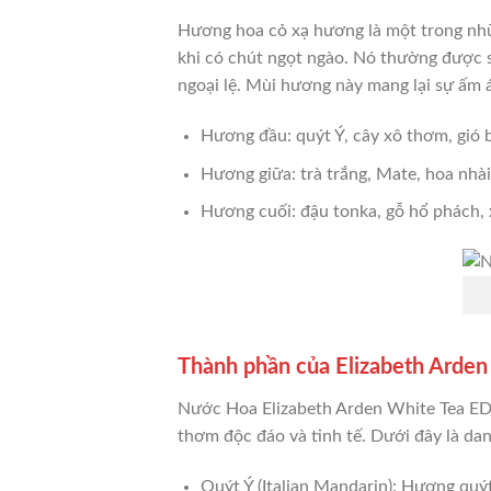
Hương hoa cỏ xạ hương là một trong nhữ
khi có chút ngọt ngào. Nó thường được s
ngoại lệ. Mùi hương này mang lại sự ấm 
Hương đầu: quýt Ý, cây xô thơm, gió b
Hương giữa: trà trắng, Mate, hoa nhà
Hương cuối: đậu tonka, gỗ hổ phách,
Thành phần của Elizabeth Arde
Nước Hoa Elizabeth Arden White Tea EDP
thơm độc đáo và tinh tế. Dưới đây là da
Quýt Ý (Italian Mandarin): Hương quýt