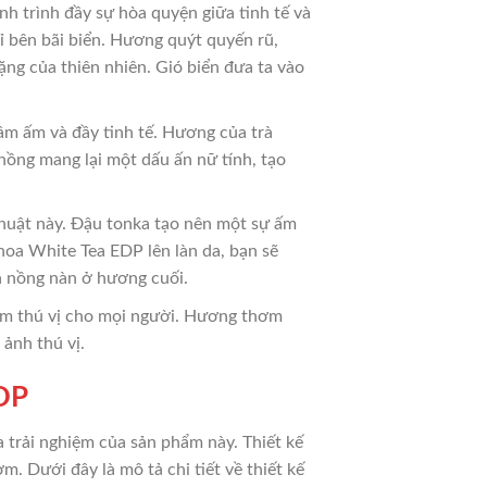
 trình đầy sự hòa quyện giữa tinh tế và
ỉ bên bãi biển. Hương quýt quyến rũ,
ặng của thiên nhiên. Gió biển đưa ta vào
m ấm và đầy tinh tế. Hương của trà
hồng mang lại một dấu ấn nữ tính, tạo
thuật này. Đậu tonka tạo nên một sự ấm
hoa White Tea EDP lên làn da, bạn sẽ
à nồng nàn ở hương cuối.
iệm thú vị cho mọi người. Hương thơm
ảnh thú vị.
EDP
 trải nghiệm của sản phẩm này. Thiết kế
m. Dưới đây là mô tả chi tiết về thiết kế