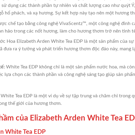
sử dụng các thành phần tự nhiên và chất lượng cao như quýt Ý, c
 gỗ hổ phách, và xạ hương. Sự kết hợp này tạo nên một hương t
ợc chế tạo bằng công nghệ VivaScentz™, một công nghệ đỉnh c
oàn hảo trong các nốt hương, làm cho hương thơm trở nên tinh tế
c Hoa Elizabeth Arden White Tea EDP là một sản phẩm của sự s
 đưa ra ý tưởng và phát triển hương thơm độc đáo này, mang lại
tế:
White Tea EDP không chỉ là một sản phẩm nước hoa, mà còn l
iệc lựa chọn các thành phần và công nghệ sáng tạo giúp sản phẩm
White Tea EDP là một ví dụ về sự tập trung và chăm chỉ trong q
ong thế giới của hương thơm.
ầm của Elizabeth Arden White Tea E
en White Tea EDP