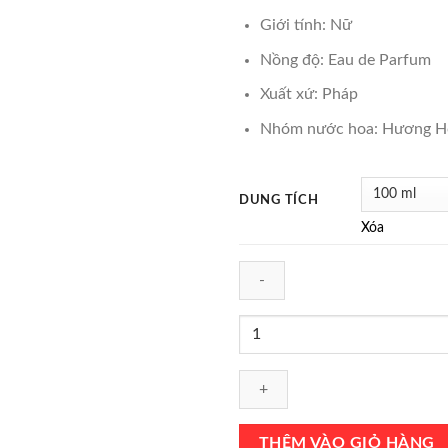
₫1,500,000.
là:
Giới tính: Nữ
₫1,30
Nồng độ: Eau de Parfum
Xuất xứ: Pháp
Nhóm nước hoa: Hương H
DUNG TÍCH
Xóa
Nước
Hoa
Elizabeth
Arden
White
Tea
THÊM VÀO GIỎ HÀNG