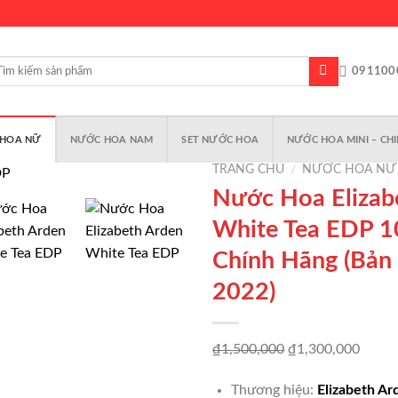
m
091100
m:
HOA NỮ
NƯỚC HOA NAM
SET NƯỚC HOA
NƯỚC HOA MINI – CHI
TRANG CHỦ
/
NƯỚC HOA NỮ
Nước Hoa Elizab
White Tea EDP 
Add to
Chính Hãng (Bản
wishlist
2022)
Giá
Giá
₫
1,500,000
₫
1,300,000
gốc
hiện
Thương hiệu:
Elizabeth Ar
là:
tại