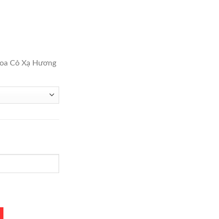
0,000.
oa Cỏ Xạ Hương