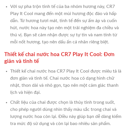
Với sự pha trộn tinh tế của ba nhóm hương này, CR7
Play It Cool mang đến một mùi hương độc đáo và hấp
dẫn. Từ hương tươi mát, tinh tế đến sự ấm áp và cuốn
hút, nước hoa này tạo nên một trải nghiệm đa chiều và
thú vị. Bạn sẽ cảm nhận được sự tự tin và nam tính từ
mỗi nốt hương, tạo nên dấu ấn cá nhân riêng biệt.
Thiết kế chai nước hoa CR7 Play It Cool: Đơn
giản và tinh tế
Thiết kế chai nước hoa CR7 Play It Cool được miêu tả là
đơn giản và tinh tế. Chai nước hoa có dạng hình chữ
nhật, thon dài và nhỏ gọn, tạo nên một cảm giác thanh
lịch và hiện đại.
Chất liệu của chai được chọn là thủy tinh trong suốt,
cho phép người dùng nhìn thấy màu sắc trong chai và
lượng nước hoa còn lại. Điều này giúp bạn dễ dàng kiểm
tra mức độ sử dụng và còn lại bao nhiêu sản phẩm.