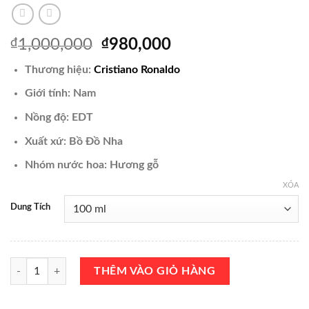
Giá
Giá
₫
1,000,000
₫
980,000
gốc
hiện
Thương hiệu:
Cristiano Ronaldo
là:
tại
₫1,000,000.
là:
Giới tính: Nam
₫980,000.
Nồng độ: EDT
Xuất xứ: Bồ Đồ Nha
Nhóm nước hoa: Hương gỗ
XÓA
Dung Tích
Nước Hoa Cristiano Ronaldo CR7 Play It Cool EDT 100ml Chính Hãng 
THÊM VÀO GIỎ HÀNG