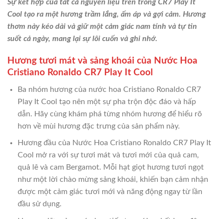
Sự kết hợp của tất cả nguyên liệu trên trong CR7 Play It
Cool tạo ra một hương trầm lắng, ấm áp và gợi cảm. Hương
thơm này kéo dài và giữ một cảm giác nam tính và tự tin
suốt cả ngày, mang lại sự lôi cuốn và ghi nhớ.
Hương tươi mát và sảng khoái của Nước Hoa
Cristiano Ronaldo CR7 Play It Cool
Ba nhóm hương của nước hoa Cristiano Ronaldo CR7
Play It Cool tạo nên một sự pha trộn độc đáo và hấp
dẫn. Hãy cùng khám phá từng nhóm hương để hiểu rõ
hơn về mùi hương đặc trưng của sản phẩm này.
Hương đầu của Nước Hoa Cristiano Ronaldo CR7 Play It
Cool mở ra với sự tươi mát và tươi mới của quả cam,
quả lê và cam Bergamot. Mỗi hạt giọt hương tươi ngọt
như một lời chào mừng sảng khoái, khiến bạn cảm nhận
được một cảm giác tươi mới và năng động ngay từ lần
đầu sử dụng.