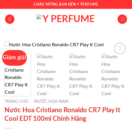
Chuyển
CHÀO MỪNG BẠN ĐẾN Y PERFUME
đến
nội
dung
Giảm giá!
Add to
wishlist
TRANG CHỦ
/
NƯỚC HOA NAM
Nước Hoa Cristiano Ronaldo CR7 Play It
Cool EDT 100ml Chính Hãng