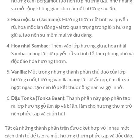
hương cam Bergamot tạo nên lớp hương đầu nhẹ nhàng
và mở rộng không gian cho các nốt hương sau đó.
Hoa mộc lan (Jasmine):
Hương thơm nữ tính và quyến
rũ, hoa mộc lan đóng vai trò quan trọng trong lớp hương
giữa, tạo nên sự mềm mại và dịu dàng.
Hoa nhài Sambac:
Thêm vào lớp hương giữa, hoa nhài
Sambac mang lại sự quyến rũ và tinh tế, làm phong phú và
độc đáo hóa hương thơm.
Vanilla:
Một trong những thành phần chủ đạo của lớp
hương cuối, hương vanilla mang lại sự ấm áp, êm dịu và
ngọt ngào, tạo nên lớp kết thúc nồng nàn và gợi nhớ.
Đậu Tonka (Tonka Bean):
Thành phần này góp phần tạo
ra lớp hương gỗ ấm áp và bí ẩn, làm cho hương thơm trở
nên phức tạp và cuốn hút.
Tất cả những thành phần trên được kết hợp với nhau một
cách tinh tế để tạo ra một hương thơm phức tạp và độc đáo,