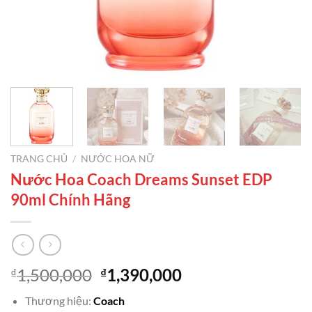
TRANG CHỦ
/
NƯỚC HOA NỮ
Nước Hoa Coach Dreams Sunset EDP
90ml Chính Hãng
Giá
Giá
1,500,000
1,390,000
₫
₫
gốc
hiện
Thương hiệu:
Coach
là:
tại