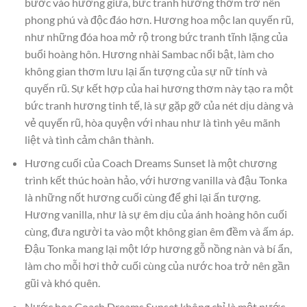
bước vào hương giữa, bức tranh hương thơm trở nên
phong phú và độc đáo hơn. Hương hoa mộc lan quyến rũ,
như những đóa hoa mở rộ trong bức tranh tĩnh lặng của
buổi hoàng hôn. Hương nhài Sambac nổi bật, làm cho
không gian thơm lưu lại ấn tượng của sự nữ tính và
quyến rũ. Sự kết hợp của hai hương thơm này tạo ra một
bức tranh hương tinh tế, là sự gặp gỡ của nét dịu dàng và
vẻ quyến rũ, hòa quyện với nhau như là tình yêu mãnh
liệt và tình cảm chân thành.
Hương cuối của Coach Dreams Sunset là một chương
trình kết thúc hoàn hảo, với hương vanilla và đậu Tonka
là những nốt hương cuối cùng để ghi lại ấn tượng.
Hương vanilla, như là sự êm dịu của ánh hoàng hôn cuối
cùng, đưa người ta vào một không gian êm đềm và ấm áp.
Đậu Tonka mang lại một lớp hương gỗ nồng nàn và bí ẩn,
làm cho mỗi hơi thở cuối cùng của nước hoa trở nên gần
gũi và khó quên.
Nước hoa Coach Dreams Sunset không chỉ là một nước