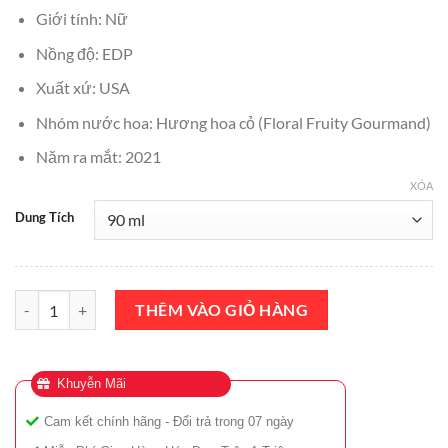
₫1,500,000.
là:
Giới tính: Nữ
₫1,390,000.
Nồng độ: EDP
Xuất xứ: USA
Nhóm nước hoa: Hương hoa cỏ (Floral Fruity Gourmand)
Năm ra mắt: 2021
XÓA
Dung Tích
Nước Hoa Coach Dreams Sunset EDP 90ml Chính Hãng số lượng
THÊM VÀO GIỎ HÀNG
Khuyễn Mãi
Cam kết chính hãng - Đổi trả trong 07 ngày