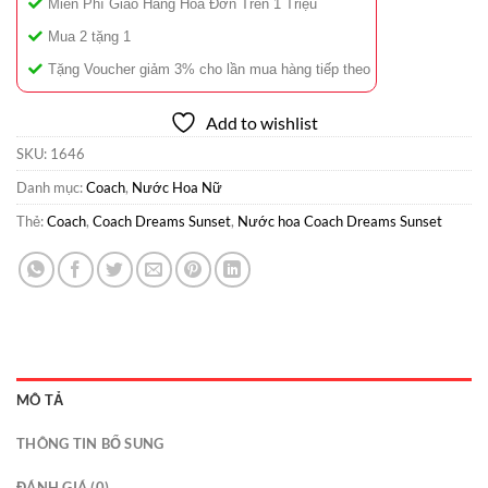
Miễn Phí Giao Hàng Hóa Đơn Trên 1 Triệu
Mua 2 tặng 1
Tặng Voucher giảm 3% cho lần mua hàng tiếp theo
Add to wishlist
SKU:
1646
Danh mục:
Coach
,
Nước Hoa Nữ
Thẻ:
Coach
,
Coach Dreams Sunset
,
Nước hoa Coach Dreams Sunset
MÔ TẢ
THÔNG TIN BỔ SUNG
ĐÁNH GIÁ (0)