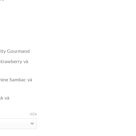
tại
,000.
là:
₫1,450,000.
uity Gourmand
trawberry và
smine Sambac và
k và
XÓA