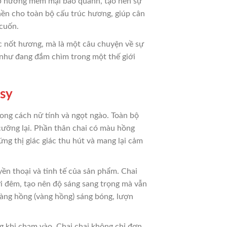
ớp hương mềm mại bao quanh, tạo nên sự
ền cho toàn bộ cấu trúc hương, giúp cân
 cuốn.
c nốt hương, mà là một câu chuyện về sự
a như đang đắm chìm trong một thế giới
asy
ong cách nữ tính và ngọt ngào. Toàn bộ
cưỡng lại. Phần thân chai có màu hồng
ng thị giác giác thu hút và mang lại cảm
ền thoại và tinh tế của sản phẩm. Chai
i đêm, tạo nên độ sáng sang trọng mà vẫn
vàng hồng (vàng hồng) sáng bóng, lượn
 khi chạm vào. Chai chai không chỉ đơn