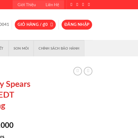
Giới Thiệu
Liên Hệ
0041
GIỎ HÀNG /
₫
0
ĐĂNG NHẬP
ẾT
SON MÔI
CHÍNH SÁCH BẢO HÀNH
y Spears
 EDT
ng
Giá
,000
hiện
ars