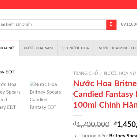
m
091100
m:
HOA NỮ
NƯỚC HOA NAM
SET NƯỚC HOA
NƯỚC HOA MINI – CHI
TRANG CHỦ
/
NƯỚC HOA NỮ
Nước Hoa Britne
Candied Fantasy
Add to
100ml Chính Hã
wishlist
Giá
₫
1,700,000
₫
1,450
gốc
Thương hiệu:
Britney Spe