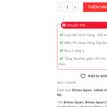
Nước Hoa Britney Spears Candied
THÊM VÀ
Khuyễn Mãi
Cam kết chính hãng - Đổi tr
Miễn Phí Giao Hàng Hóa Đơ
Mua 2 tặng 1
Tặng Voucher giảm 3% cho 
theo
Add to wish
SKU:
110204
Danh mục:
Britney Spears
,
Juliette 
Nữ
Thẻ:
Britney Spears
,
Britney Spears 