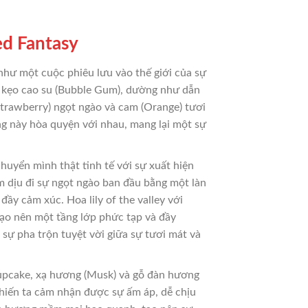
ed Fantasy
hư một cuộc phiêu lưu vào thế giới của sự
a kẹo cao su (Bubble Gum), dường như dẫn
(Strawberry) ngọt ngào và cam (Orange) tươi
g này hòa quyện với nhau, mang lại một sự
uyển mình thật tinh tế với sự xuất hiện
àm dịu đi sự ngọt ngào ban đầu bằng một làn
ầy cảm xúc. Hoa lily of the valley với
tạo nên một tầng lớp phức tạp và đầy
sự pha trộn tuyệt vời giữa sự tươi mát và
cupcake, xạ hương (Musk) và gỗ đàn hương
hiến ta cảm nhận được sự ấm áp, dễ chịu