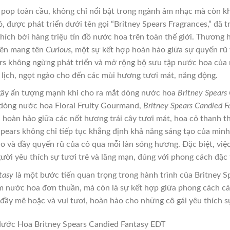
 pop toàn cầu, không chỉ nổi bật trong ngành âm nhạc mà còn kh
 được phát triển dưới tên gọi “Britney Spears Fragrances,” đã 
hích bởi hàng triệu tín đồ nước hoa trên toàn thế giới. Thương
tiên mang tên
Curious
, một sự kết hợp hoàn hảo giữa sự quyến r
ars không ngừng phát triển và mở rộng bộ sưu tập nước hoa củ
lịch, ngọt ngào cho đến các mùi hương tươi mát, năng động.
 gây ấn tượng mạnh khi cho ra mắt dòng nước hoa
Britney Spears
 dòng nước hoa Floral Fruity Gourmand,
Britney Spears Candied F
n hoàn hảo giữa các nốt hương trái cây tươi mát, hoa cỏ thanh t
 Spears không chỉ tiếp tục khẳng định khả năng sáng tạo của mì
gào và đầy quyến rũ của cô qua mỗi làn sóng hương. Đặc biệt, v
ời yêu thích sự tươi trẻ và lãng mạn, đúng với phong cách đặc t
tasy
là một bước tiến quan trọng trong hành trình của Britney S
m nước hoa đơn thuần, mà còn là sự kết hợp giữa phong cách 
đầy mê hoặc và vui tươi, hoàn hảo cho những cô gái yêu thích 