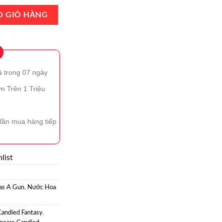
 Fantasy EDT 100ml Chính Hãng số lượng
O GIỎ HÀNG
ả trong 07 ngày
n Trên 1 Triệu
lần mua hàng tiếp
list
Has A Gun
,
Nước Hoa
Candied Fantasy
,