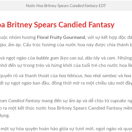
Nước Hoa Britney Spears Candied Fantasy EDT
 Britney Spears Candied Fantasy
uộc nhóm hương
Floral Fruity Gourmand
, với sự kết hợp độc đ
ào, ấm áp. Cấu trúc hương của nước hoa này được chia thành b
i và ngọt ngào của
bubble gum (kẹo cao su)
,
dâu tây
và
cam
. Những
 nhớ đến sự trong trẻo và hứng khởi của tuổi trẻ cho nước hoa B
 quyến rũ và thanh thoát của
hoa hibiscus
,
hoa nhài sambac
và
hoa 
 đi sự ngọt ngào ban đầu, đồng thời mở ra một chiều sâu mới đầ
ears Candied Fantasy
mang đến sự ấm áp và dễ chịu từ
cupcake
ng
ra một kết thúc nước hoa Britney Spears Candied Fantasy mềm m
dụng.
 một sự hòa quyện hoàn hảo giữa sự tươi mới, ngọt ngào và quyế