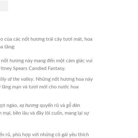
áo của các nốt hương trái cây tươi mát, hoa
a tầng:
 nốt hương này mang đến một cảm giác vui
ritney Spears Candied Fantasy.
lily of the valley
. Những nốt hương hoa này
y lãng mạn và tươi mới cho nước hoa
ọt ngào,
xạ hương
quyến rũ và
gỗ đàn
ại, bền lâu và đầy lôi cuốn, mang lại sự
n rũ, phù hợp với những cô gái yêu thích