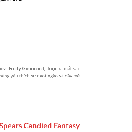
pears Candied
loral Fruity Gourmand
, được ra mắt vào
nàng yêu thích sự ngọt ngào và đầy mê
y Spears Candied Fantasy