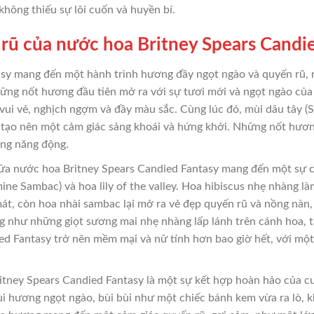
hông thiếu sự lôi cuốn và huyền bí.
ũ của nước hoa Britney Spears Candi
sy mang đến một hành trình hương đầy ngọt ngào và quyến rũ, n
những nốt hương đầu tiên mở ra với sự tươi mới và ngọt ngào củ
ác vui vẻ, nghịch ngợm và đầy màu sắc. Cùng lúc đó, mùi dâu tây 
 tạo nên một cảm giác sảng khoái và hứng khởi. Những nốt hươn
ng năng động.
ữa nước hoa Britney Spears Candied Fantasy mang đến một sự ch
ine Sambac) và hoa lily of the valley. Hoa hibiscus nhẹ nhàng l
, còn hoa nhài sambac lại mở ra vẻ đẹp quyến rũ và nồng nàn, đ
g như những giọt sương mai nhẹ nhàng lấp lánh trên cánh hoa, 
ed Fantasy trở nên mềm mại và nữ tính hơn bao giờ hết, với một 
itney Spears Candied Fantasy là một sự kết hợp hoàn hảo của 
 hương ngọt ngào, bùi bùi như một chiếc bánh kem vừa ra lò, k