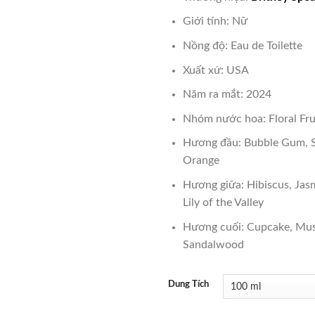
là:
₫1,700
Giới tính: Nữ
Nồng độ: Eau de Toilette
Xuất xứ: USA
Năm ra mắt: 2024
Nhóm nước hoa: Floral Fr
Hương đầu: Bubble Gum, S
Orange
Hương giữa: Hibiscus, Ja
Lily of the Valley
Hương cuối: Cupcake, Mus
Sandalwood
Dung Tích