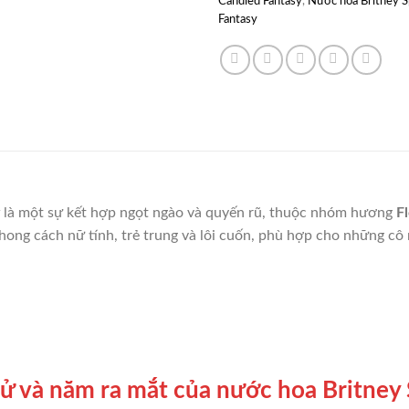
Candied Fantasy
,
Nước hoa Britney S
Fantasy
là một sự kết hợp ngọt ngào và quyến rũ, thuộc nhóm hương
F
ng cách nữ tính, trẻ trung và lôi cuốn, phù hợp cho những cô 
h sử và năm ra mắt của nước hoa Britne