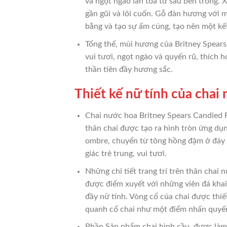
và ngọt ngào lan tỏa từ sâu bên trong
gần gũi và lôi cuốn. Gỗ đàn hương với 
bằng và tạo sự ấm cúng, tạo nên một kế
Tổng thể, mùi hương của Britney Spears
vui tươi, ngọt ngào và quyến rũ, thích
thần tiên đầy hương sắc.
Thiết kế nữ tính của chai
Chai nước hoa Britney Spears Candied F
thân chai được tạo ra hình tròn ứng dụ
ombre, chuyển từ tông hồng đậm ở đáy c
giác trẻ trung, vui tươi.
Những chi tiết trang trí trên thân chai
được điểm xuyết với những viên đá khai
đầy nữ tính. Vòng cổ của chai được thi
quanh cổ chai như một điểm nhấn quyến
Phần Sản phẩm chai hình cầu, được làm