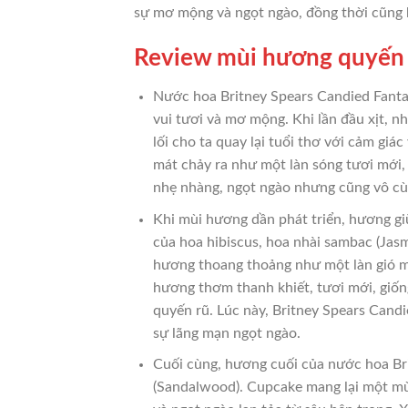
sự mơ mộng và ngọt ngào, đồng thời cũng k
Review mùi hương quyến r
Nước hoa Britney Spears Candied Fanta
vui tươi và mơ mộng. Khi lần đầu xịt, 
lối cho ta quay lại tuổi thơ với cảm gi
mát chảy ra như một làn sóng tươi mới,
nhẹ nhàng, ngọt ngào nhưng cũng vô cù
Khi mùi hương dần phát triển, hương gi
của hoa hibiscus, hoa nhài sambac (Jasm
hương thoang thoảng như một làn gió mát
hương thơm thanh khiết, tươi mới, giốn
quyến rũ. Lúc này, Britney Spears Candi
sự lãng mạn ngọt ngào.
Cuối cùng, hương cuối của nước hoa Br
(Sandalwood). Cupcake mang lại một mùi