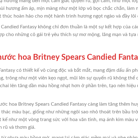
. Xạ hương mang đến một cảm giác quyến rũ, gợi cảm, như một l
mùi hương ấm áp, mịn màng như một lớp vỏ bọc chắc chắn, làm n
t thúc hoàn hảo cho một hành trình hương ngọt ngào và đầy lôi
 Candied Fantasy không chỉ đơn thuần là một sự kết hợp của cá
 hợp cho những cô gái trẻ yêu thích sự mơ mộng, lãng mạn và tự
 nước hoa Britney Spears Candied Fant
antasy có thiết kế vô cùng độc và bắt mắt, mang đậm dấu ấn ph
ng, trông như một viên kẹo ngọt, mũi lên sự quyến rũ không thể 
hai lên tăng dần màu hồng nhạt hơn ở phần trên, tạo nên hiệu ứ
 nước hoa Britney Spears Candied Fantasy càng làm tăng thêm huy
 thác màu bạc, giống như những ngôi sao nhỏ thoát trên bầu trờ
ết kế như một vòng trang sức với hoa văn tinh, mạ ánh kim màu 
 rũ và thơm giá.
 từ nhựa màu hồng mờ, mang lại cảm giác mềm mại và nhẹ nhàng