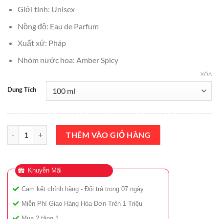
₫7,000,000.
là:
Giới tính: Unisex
₫6,700,000.
Nồng độ: Eau de Parfum
Xuất xứ: Pháp
Nhóm nước hoa: Amber Spicy
XÓA
Dung Tích
Nước Hoa BDK Parfums Gris Charnel Extrait De Parfum 100ml Chín
THÊM VÀO GIỎ HÀNG
Khuyễn Mãi
Cam kết chính hãng - Đổi trả trong 07 ngày
Miễn Phí Giao Hàng Hóa Đơn Trên 1 Triệu
Mua 2 tặng 1