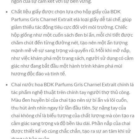
ngôn của sự cam kết với sự bền vững.
Chất liệu giấy được chọn lựa cho hộp giấy của BDK
Parfums Gris Charnel Extrait elà loại giấy dễ tái chế, giúp
giảm thiểu tác động tiêu cực đối với môi trường. Chiếc
hộp giống như một cuốn sách đen bí ẩn, mỗi chi tiết được
chăm chút đến từng đường nét, tạo nên một ấn tượng
mạnh mẽ về sự sang trọng và quyến rũ. Mỗi khi mở nắp,
như việc khám phá một trang sách, người sử dụng có cảm
giác như đang bắt đầu một hành trình khám phá mùi
hương độc đáo và tinh tế.
Chai nước hoa BDK Parfums Gris Charnel Extrait chính là
tác phẩm nghệ thuật trên chính tay người thợ thủ công.
Màu đen huyền bí của chai tạo nên sự bí ẩn và lôi cuốn,
thu hút ánh nhìn ngay từ lần đầu tiên. Sự nặng tay của
chai không chỉ là biểu tượng của chất lượng mà còn tạo ra
cảm giác sang trọng và độ bền lâu dài. Phần nắp của chai
được thiết kế vô cùng chắc chắn, tạo ra sự an tâm khi sử
dụng và bảo quản.