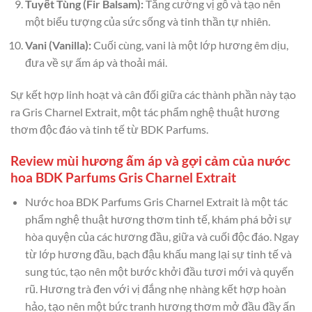
Tuyết Tùng (Fir Balsam):
Tăng cường vị gỗ và tạo nên
một biểu tượng của sức sống và tinh thần tự nhiên.
Vani (Vanilla):
Cuối cùng, vani là một lớp hương êm dịu,
đưa về sự ấm áp và thoải mái.
Sự kết hợp linh hoạt và cân đối giữa các thành phần này tạo
ra Gris Charnel Extrait, một tác phẩm nghệ thuật hương
thơm độc đáo và tinh tế từ BDK Parfums.
Review mùi hương ấm áp và gợi cảm của nước
hoa BDK Parfums Gris Charnel Extrait
Nước hoa BDK Parfums Gris Charnel Extrait là một tác
phẩm nghệ thuật hương thơm tinh tế, khám phá bởi sự
hòa quyện của các hương đầu, giữa và cuối độc đáo. Ngay
từ lớp hương đầu, bạch đậu khấu mang lại sự tinh tế và
sung túc, tạo nên một bước khởi đầu tươi mới và quyến
rũ. Hương trà đen với vị đắng nhẹ nhàng kết hợp hoàn
hảo, tạo nên một bức tranh hương thơm mở đầu đầy ấn