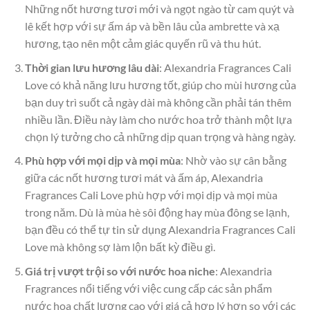
Những nốt hương tươi mới và ngọt ngào từ cam quýt và
lê kết hợp với sự ấm áp và bền lâu của ambrette và xạ
hương, tạo nên một cảm giác quyến rũ và thu hút.
Thời gian lưu hương lâu dài
: Alexandria Fragrances Cali
Love có khả năng lưu hương tốt, giúp cho mùi hương của
bạn duy trì suốt cả ngày dài mà không cần phải tán thêm
nhiều lần. Điều này làm cho nước hoa trở thành một lựa
chọn lý tưởng cho cả những dịp quan trọng và hàng ngày.
Phù hợp với mọi dịp và mọi mùa
: Nhờ vào sự cân bằng
giữa các nốt hương tươi mát và ấm áp, Alexandria
Fragrances Cali Love phù hợp với mọi dịp và mọi mùa
trong năm. Dù là mùa hè sôi động hay mùa đông se lạnh,
bạn đều có thể tự tin sử dụng Alexandria Fragrances Cali
Love mà không sợ làm lộn bất kỳ điều gì.
Giá trị vượt trội so với nước hoa niche
: Alexandria
Fragrances nổi tiếng với việc cung cấp các sản phẩm
nước hoa chất lượng cao với giá cả hợp lý hơn so với các