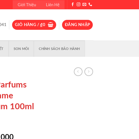
Giới Thiệu
Liên Hệ
041
GIỎ HÀNG /
₫
0
ĐĂNG NHẬP
ẾT
SON MÔI
CHÍNH SÁCH BẢO HÀNH
Parfums
emme
um 100ml
Giá
,000