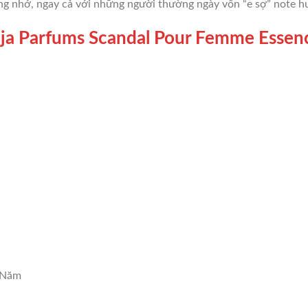
ơng nhớ, ngay cả với những người thường ngày vốn “e sợ” note h
a Parfums Scandal Pour Femme Essen
 Năm