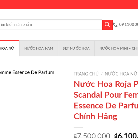
m
0911000
m:
HOA NỮ
NƯỚC HOA NAM
SET NƯỚC HOA
NƯỚC HOA MINI – CHI
TRANG CHỦ
/
NƯỚC HOA NỮ
Nước Hoa Roja 
Scandal Pour F
Add to
Essence De Parf
wishlist
Chính Hãng
Giá
₫
7,500,000
₫
6,100