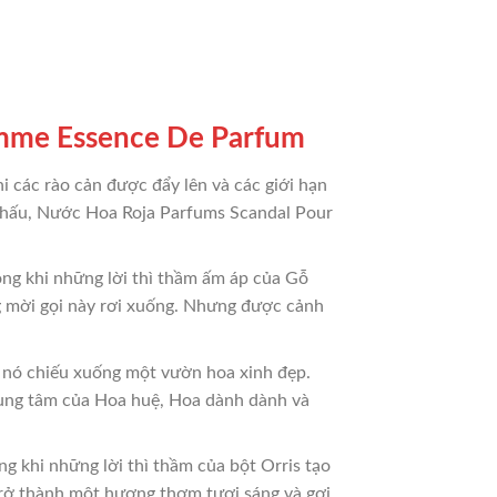
mme Essence De Parfum
i các rào cản được đẩy lên và các giới hạn
n khấu, Nước Hoa Roja Parfums Scandal Pour
ong khi những lời thì thầm ấm áp của Gỗ
 mời gọi này rơi xuống. Nhưng được cảnh
 nó chiếu xuống một vườn hoa xinh đẹp.
rung tâm của Hoa huệ, Hoa dành dành và
g khi những lời thì thầm của bột Orris tạo
rở thành một hương thơm tươi sáng và gợi