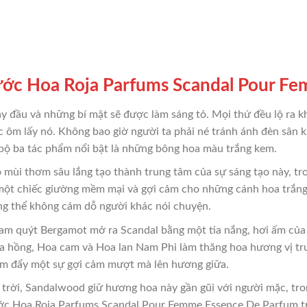
c Hoa Roja Parfums Scandal Pour Fe
ay đầu và những bí mật sẽ được làm sáng tỏ. Mọi thứ đều lộ ra kh
ặc ôm lấy nó. Không bao giờ người ta phải né tránh ánh đèn sâ
ộ ba tác phẩm nổi bật là những bông hoa màu trắng kem.
mùi thơm sâu lắng tạo thành trung tâm của sự sáng tạo này, tr
một chiếc giường mềm mại và gợi cảm cho những cánh hoa trắng
ông thể không cám dỗ người khác nói chuyện.
cam quýt Bergamot mở ra Scandal bằng một tia nắng, hơi ấm của
a hồng, Hoa cam và Hoa lan Nam Phi làm thăng hoa hương vị t
em đẩy một sự gợi cảm mượt mà lên hương giữa.
trời, Sandalwood giữ hương hoa này gần gũi với người mặc, tron
ước Hoa Roja Parfums Scandal Pour Femme Essence De Parfum t