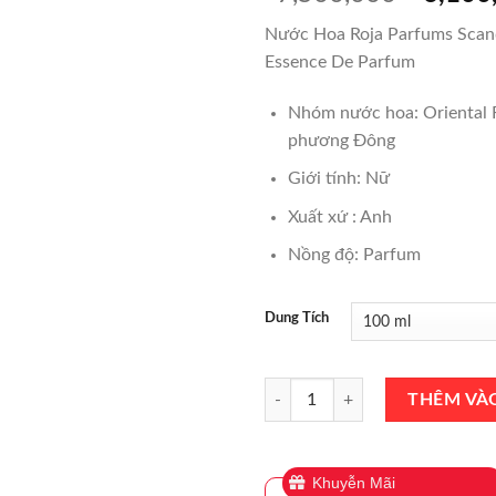
gốc
Nước Hoa Roja Parfums Scan
là:
Essence De Parfum
₫7,500
Nhóm nước hoa: Oriental F
phương Đông
Giới tính: Nữ
Xuất xứ : Anh
Nồng độ: Parfum
Dung Tích
Nước Hoa Roja Parfums Scandal 
THÊM VÀ
Khuyễn Mãi