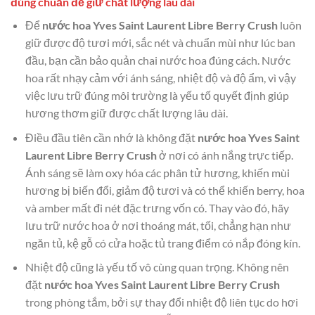
đúng chuẩn để giữ chất lượng lâu dài
Để
nước hoa Yves Saint Laurent Libre Berry Crush
luôn
giữ được độ tươi mới, sắc nét và chuẩn mùi như lúc ban
đầu, bạn cần bảo quản chai nước hoa đúng cách. Nước
hoa rất nhạy cảm với ánh sáng, nhiệt độ và độ ẩm, vì vậy
việc lưu trữ đúng môi trường là yếu tố quyết định giúp
hương thơm giữ được chất lượng lâu dài.
Điều đầu tiên cần nhớ là không đặt
nước hoa Yves Saint
Laurent Libre Berry Crush
ở nơi có ánh nắng trực tiếp.
Ánh sáng sẽ làm oxy hóa các phân tử hương, khiến mùi
hương bị biến đổi, giảm độ tươi và có thể khiến berry, hoa
và amber mất đi nét đặc trưng vốn có. Thay vào đó, hãy
lưu trữ nước hoa ở nơi thoáng mát, tối, chẳng hạn như
ngăn tủ, kệ gỗ có cửa hoặc tủ trang điểm có nắp đóng kín.
Nhiệt độ cũng là yếu tố vô cùng quan trọng. Không nên
đặt
nước hoa Yves Saint Laurent Libre Berry Crush
trong phòng tắm, bởi sự thay đổi nhiệt độ liên tục do hơi