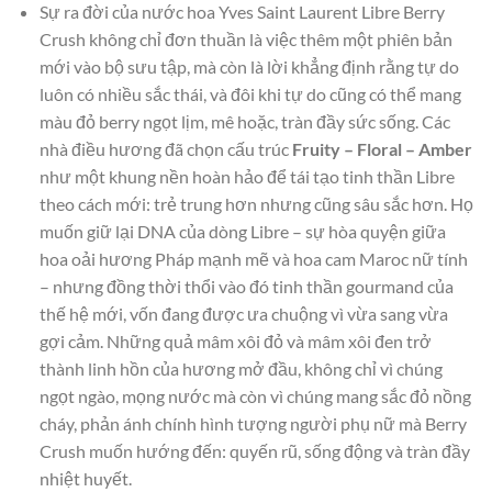
Sự ra đời của nước hoa Yves Saint Laurent Libre Berry
Crush không chỉ đơn thuần là việc thêm một phiên bản
mới vào bộ sưu tập, mà còn là lời khẳng định rằng tự do
luôn có nhiều sắc thái, và đôi khi tự do cũng có thể mang
màu đỏ berry ngọt lịm, mê hoặc, tràn đầy sức sống. Các
nhà điều hương đã chọn cấu trúc
Fruity – Floral – Amber
như một khung nền hoàn hảo để tái tạo tinh thần Libre
theo cách mới: trẻ trung hơn nhưng cũng sâu sắc hơn. Họ
muốn giữ lại DNA của dòng Libre – sự hòa quyện giữa
hoa oải hương Pháp mạnh mẽ và hoa cam Maroc nữ tính
– nhưng đồng thời thổi vào đó tinh thần gourmand của
thế hệ mới, vốn đang được ưa chuộng vì vừa sang vừa
gợi cảm. Những quả mâm xôi đỏ và mâm xôi đen trở
thành linh hồn của hương mở đầu, không chỉ vì chúng
ngọt ngào, mọng nước mà còn vì chúng mang sắc đỏ nồng
cháy, phản ánh chính hình tượng người phụ nữ mà Berry
Crush muốn hướng đến: quyến rũ, sống động và tràn đầy
nhiệt huyết.