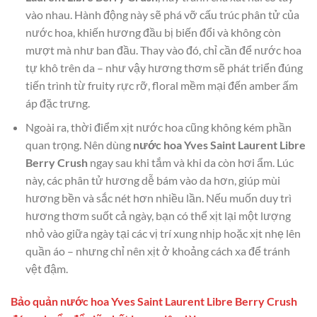
vào nhau. Hành động này sẽ phá vỡ cấu trúc phân tử của
nước hoa, khiến hương đầu bị biến đổi và không còn
mượt mà như ban đầu. Thay vào đó, chỉ cần để nước hoa
tự khô trên da – như vậy hương thơm sẽ phát triển đúng
tiến trình từ fruity rực rỡ, floral mềm mại đến amber ấm
áp đặc trưng.
Ngoài ra, thời điểm xịt nước hoa cũng không kém phần
quan trọng. Nên dùng
nước hoa Yves Saint Laurent Libre
Berry Crush
ngay sau khi tắm và khi da còn hơi ẩm. Lúc
này, các phân tử hương dễ bám vào da hơn, giúp mùi
hương bền và sắc nét hơn nhiều lần. Nếu muốn duy trì
hương thơm suốt cả ngày, bạn có thể xịt lại một lượng
nhỏ vào giữa ngày tại các vị trí xung nhịp hoặc xịt nhẹ lên
quần áo – nhưng chỉ nên xịt ở khoảng cách xa để tránh
vệt đậm.
Bảo quản nước hoa Yves Saint Laurent Libre Berry Crush