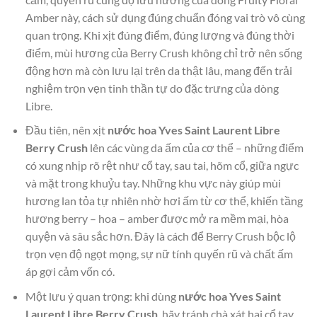
Amber này, cách sử dụng đúng chuẩn đóng vai trò vô cùng
quan trọng. Khi xịt đúng điểm, đúng lượng và đúng thời
điểm, mùi hương của Berry Crush không chỉ trở nên sống
động hơn mà còn lưu lại trên da thật lâu, mang đến trải
nghiệm trọn vẹn tinh thần tự do đặc trưng của dòng
Libre.
Đầu tiên, nên xịt
nước hoa Yves Saint Laurent Libre
Berry Crush
lên các vùng da ấm của cơ thể – những điểm
có xung nhịp rõ rệt như cổ tay, sau tai, hõm cổ, giữa ngực
và mặt trong khuỷu tay. Những khu vực này giúp mùi
hương lan tỏa tự nhiên nhờ hơi ấm từ cơ thể, khiến tầng
hương berry – hoa – amber được mở ra mềm mại, hòa
quyện và sâu sắc hơn. Đây là cách để Berry Crush bộc lộ
trọn vẹn độ ngọt mọng, sự nữ tính quyến rũ và chất ấm
áp gợi cảm vốn có.
Một lưu ý quan trọng: khi dùng
nước hoa Yves Saint
Laurent Libre Berry Crush
, hãy tránh chà xát hai cổ tay