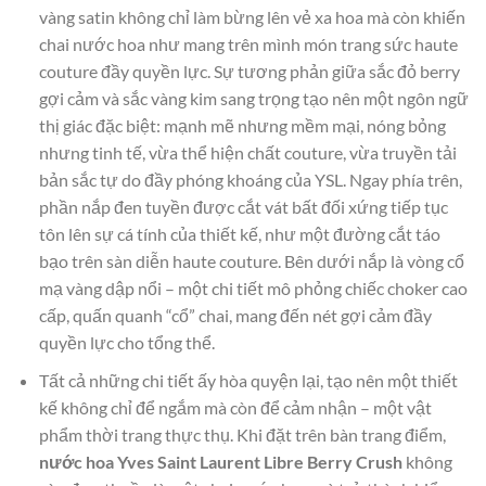
vàng satin không chỉ làm bừng lên vẻ xa hoa mà còn khiến
chai nước hoa như mang trên mình món trang sức haute
couture đầy quyền lực. Sự tương phản giữa sắc đỏ berry
gợi cảm và sắc vàng kim sang trọng tạo nên một ngôn ngữ
thị giác đặc biệt: mạnh mẽ nhưng mềm mại, nóng bỏng
nhưng tinh tế, vừa thể hiện chất couture, vừa truyền tải
bản sắc tự do đầy phóng khoáng của YSL. Ngay phía trên,
phần nắp đen tuyền được cắt vát bất đối xứng tiếp tục
tôn lên sự cá tính của thiết kế, như một đường cắt táo
bạo trên sàn diễn haute couture. Bên dưới nắp là vòng cổ
mạ vàng dập nổi – một chi tiết mô phỏng chiếc choker cao
cấp, quấn quanh “cổ” chai, mang đến nét gợi cảm đầy
quyền lực cho tổng thể.
Tất cả những chi tiết ấy hòa quyện lại, tạo nên một thiết
kế không chỉ để ngắm mà còn để cảm nhận – một vật
phẩm thời trang thực thụ. Khi đặt trên bàn trang điểm,
nước hoa Yves Saint Laurent Libre Berry Crush
không