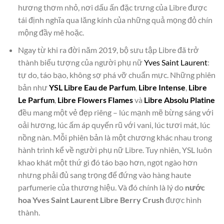
hương thơm nhỏ, nơi dấu ấn đặc trưng của Libre được
tái định nghĩa qua lăng kính của những quả mọng đỏ chín
mộng đầy mê hoặc.
Ngay từ khi ra đời năm 2019, bộ sưu tập Libre đã trở
thành biểu tượng của người phụ nữ
Yves Saint Laurent
:
tự do, táo bạo, không sợ phá vỡ chuẩn mực. Những phiên
bản như
YSL Libre Eau de Parfum
,
Libre Intense
,
Libre
Le Parfum
,
Libre Flowers Flames
và
Libre Absolu Platine
đều mang một vẻ đẹp riêng – lúc mạnh mẽ bừng sáng với
oải hương, lúc ấm áp quyến rũ với vani, lúc tươi mát, lúc
nồng nàn. Mỗi phiên bản là một chương khác nhau trong
hành trình kể về người phụ nữ Libre. Tuy nhiên, YSL luôn
khao khát một thứ gì đó táo bạo hơn, ngọt ngào hơn
nhưng phải đủ sang trọng để đứng vào hàng haute
parfumerie của thương hiệu. Và đó chính là lý do
nước
hoa Yves Saint Laurent Libre Berry Crush
được hình
thành.