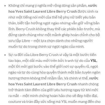
Không chỉ mang ý nghĩa mở rộng dòng sản phẩm,
nước
hoa Yves Saint Laurent Libre Berry Crush
được sinh ra
như một tiếng nói mới của thế hệ phụ nữ biết yêu bản
thân, biết tận hưởng ngọt ngào nhưng vẫn giữ vững bản
lĩnh. Berry Crush không thay thế các phiên bản trước, mà
đứng cạnh chúng như một mảnh ghép hoàn chỉnh cho bộ
sưu tập Libre – một lựa chọn dành cho những người
muốn tự do trong chính sự ngọt ngào của mình.
Sự ra đời của Libre Berry Crush vì vậy là một bước tiến
táo bạo, một dải màu mới trên bức tranh tự do của
YSL
,
một lời mời gọi bước vào thế giới nơi sự quyến rũ, ngọt
ngào và tự do cùng hòa quyện thành một bản tuyên ngôn
hương thơm không thể nhầm lẫn. Và chính vì thế,
nước
hoa Yves Saint Laurent Libre Berry Crush
nhanh chóng
trở thành tâm điểm của giới yêu hương ngay từ khi mới
ra mắt – một minh chứng hoàn hảo cho vẻ đẹp hiện đại,
couture và tràn đầy sức sống mà YSL muốn mang đến cho