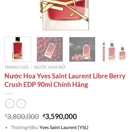
TRANG CHỦ
/
NƯỚC HOA NỮ
Nước Hoa Yves Saint Laurent Libre Berry
Crush EDP 90ml Chính Hãng
Giá
Giá
3,800,000
3,590,000
₫
₫
gốc
hiện
Thương hiệu:
Yves Saint Laurent (YSL)
là:
tại