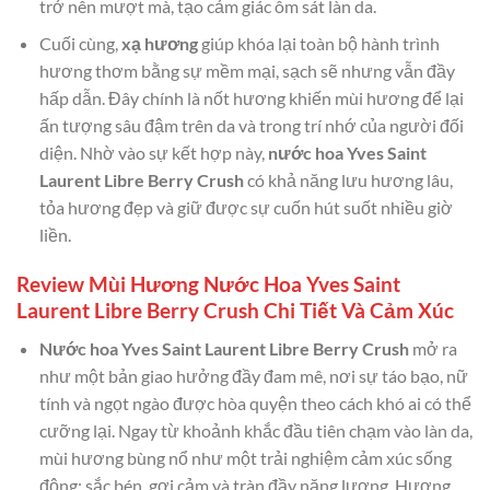
trở nên mượt mà, tạo cảm giác ôm sát làn da.
Cuối cùng,
xạ hương
giúp khóa lại toàn bộ hành trình
hương thơm bằng sự mềm mại, sạch sẽ nhưng vẫn đầy
hấp dẫn. Đây chính là nốt hương khiến mùi hương để lại
ấn tượng sâu đậm trên da và trong trí nhớ của người đối
diện. Nhờ vào sự kết hợp này,
nước hoa Yves Saint
Laurent Libre Berry Crush
có khả năng lưu hương lâu,
tỏa hương đẹp và giữ được sự cuốn hút suốt nhiều giờ
liền.
Review Mùi Hương Nước Hoa Yves Saint
Laurent Libre Berry Crush Chi Tiết Và Cảm Xúc
Nước hoa Yves Saint Laurent Libre Berry Crush
mở ra
như một bản giao hưởng đầy đam mê, nơi sự táo bạo, nữ
tính và ngọt ngào được hòa quyện theo cách khó ai có thể
cưỡng lại. Ngay từ khoảnh khắc đầu tiên chạm vào làn da,
mùi hương bùng nổ như một trải nghiệm cảm xúc sống
động: sắc bén, gợi cảm và tràn đầy năng lượng. Hương