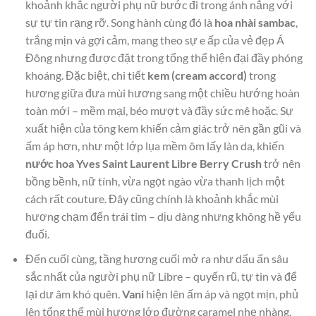
khoảnh khắc người phụ nữ bước đi trong ánh nắng với
sự tự tin rạng rỡ. Song hành cùng đó là
hoa nhài sambac
,
trắng mịn và gợi cảm, mang theo sự e ấp của vẻ đẹp Á
Đông nhưng được đặt trong tổng thể hiện đại đầy phóng
khoáng. Đặc biệt, chi tiết
kem (cream accord)
trong
hương giữa đưa mùi hương sang một chiều hướng hoàn
toàn mới – mềm mại, béo mượt và đầy sức mê hoặc. Sự
xuất hiện của tông kem khiến cảm giác trở nên gần gũi và
ấm áp hơn, như một lớp lụa mềm ôm lấy làn da, khiến
nước hoa Yves Saint Laurent Libre Berry Crush
trở nên
bồng bềnh, nữ tính, vừa ngọt ngào vừa thanh lịch một
cách rất couture. Đây cũng chính là khoảnh khắc mùi
hương chạm đến trái tim – dịu dàng nhưng không hề yếu
đuối.
Đến cuối cùng, tầng hương cuối mở ra như dấu ấn sâu
sắc nhất của người phụ nữ Libre – quyến rũ, tự tin và để
lại dư âm khó quên.
Vani
hiện lên ấm áp và ngọt mịn, phủ
lên tổng thể mùi hương lớp đường caramel nhẹ nhàng,