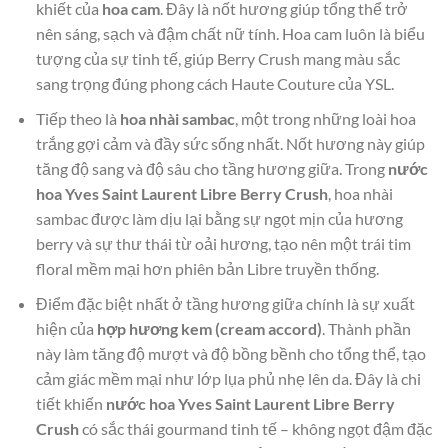
khiết của
hoa cam
. Đây là nốt hương giúp tổng thể trở
nên sáng, sạch và đậm chất nữ tính. Hoa cam luôn là biểu
tượng của sự tinh tế, giúp Berry Crush mang màu sắc
sang trọng đúng phong cách Haute Couture của YSL.
Tiếp theo là
hoa nhài sambac
, một trong những loài hoa
trắng gợi cảm và đầy sức sống nhất. Nốt hương này giúp
tăng độ sang và độ sâu cho tầng hương giữa. Trong
nước
hoa Yves Saint Laurent Libre Berry Crush
, hoa nhài
sambac được làm dịu lại bằng sự ngọt mịn của hương
berry và sự thư thái từ oải hương, tạo nên một trái tim
floral mềm mại hơn phiên bản Libre truyền thống.
Điểm đặc biệt nhất ở tầng hương giữa chính là sự xuất
hiện của
hợp hương kem (cream accord)
. Thành phần
này làm tăng độ mượt và độ bồng bềnh cho tổng thể, tạo
cảm giác mềm mại như lớp lụa phủ nhẹ lên da. Đây là chi
tiết khiến
nước hoa Yves Saint Laurent Libre Berry
Crush
có sắc thái gourmand tinh tế – không ngọt đậm đặc