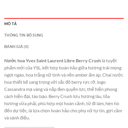
MÔ TẢ
THÔNG TIN BỔ SUNG
ĐÁNH GIÁ (0)
Nước hoa Yves Saint Laurent Libre Berry Crush
là tuyệt
phẩm mới của YSL, kết hợp hoàn hảo giữa hương trái mọng
ngọt ngào, hoa trắng nữ tính và nền amber ấm áp. Chai nước
hoa thiết kế sang trọng với sắc đỏ berry rực rỡ, logo
Cassandra mạ vàng và nắp đen quyền lực, thể hiện phong
cách hiện đại, táo bạo. Berry Crush lưu hương lâu, tỏa
hương vừa phải, phù hợp mọi hoàn cảnh, từ đi làm, hẹn hò
đến dự tiệc, là lựa chọn hoàn hảo cho phụ nữ tự tin, gợi cảm
và sành điệu.