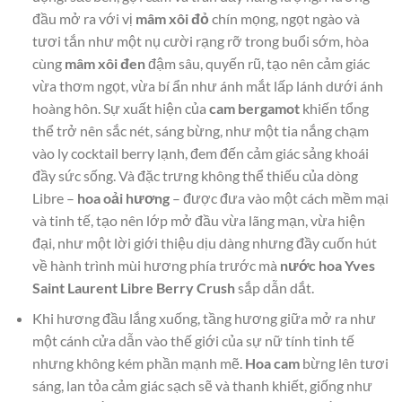
đầu mở ra với vị
mâm xôi đỏ
chín mọng, ngọt ngào và
tươi tắn như một nụ cười rạng rỡ trong buổi sớm, hòa
cùng
mâm xôi đen
đậm sâu, quyến rũ, tạo nên cảm giác
vừa thơm ngọt, vừa bí ẩn như ánh mắt lấp lánh dưới ánh
hoàng hôn. Sự xuất hiện của
cam bergamot
khiến tổng
thể trở nên sắc nét, sáng bừng, như một tia nắng chạm
vào ly cocktail berry lạnh, đem đến cảm giác sảng khoái
đầy sức sống. Và đặc trưng không thể thiếu của dòng
Libre –
hoa oải hương
– được đưa vào một cách mềm mại
và tinh tế, tạo nên lớp mở đầu vừa lãng mạn, vừa hiện
đại, như một lời giới thiệu dịu dàng nhưng đầy cuốn hút
về hành trình mùi hương phía trước mà
nước hoa Yves
Saint Laurent Libre Berry Crush
sắp dẫn dắt.
Khi hương đầu lắng xuống, tầng hương giữa mở ra như
một cánh cửa dẫn vào thế giới của sự nữ tính tinh tế
nhưng không kém phần mạnh mẽ.
Hoa cam
bừng lên tươi
sáng, lan tỏa cảm giác sạch sẽ và thanh khiết, giống như