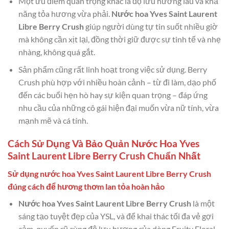
Một ưu điểm quan trọng khác là độ lưu hương lâu và khả
năng tỏa hương vừa phải.
Nước hoa Yves Saint Laurent
Libre Berry Crush
giúp người dùng tự tin suốt nhiều giờ
mà không cần xịt lại, đồng thời giữ được sự tinh tế và nhẹ
nhàng, không quá gắt.
Sản phẩm cũng rất linh hoạt trong việc sử dụng. Berry
Crush phù hợp với nhiều hoàn cảnh – từ đi làm, dạo phố
đến các buổi hẹn hò hay sự kiện quan trọng – đáp ứng
nhu cầu của những cô gái hiện đại muốn vừa nữ tính, vừa
mạnh mẽ và cá tính.
Cách Sử Dụng Và Bảo Quản Nước Hoa Yves
Saint Laurent Libre Berry Crush Chuẩn Nhất
Sử dụng nước hoa Yves Saint Laurent Libre Berry Crush
đúng cách để hương thơm lan tỏa hoàn hảo
Nước hoa Yves Saint Laurent Libre Berry Crush
là một
sáng tạo tuyệt đẹp của YSL, và để khai thác tối đa vẻ gợi
cảm, quyến rũ cùng độ lưu hương của dòng Fruity Floral