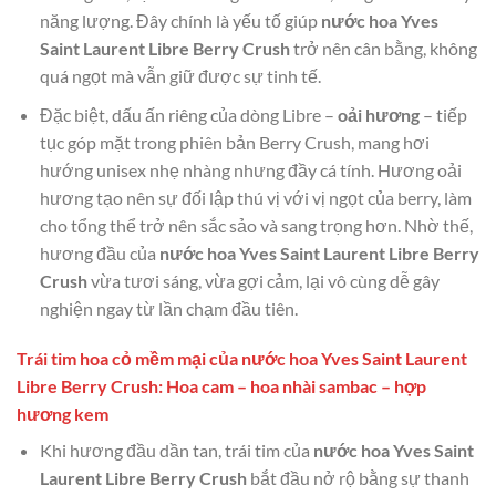
năng lượng. Đây chính là yếu tố giúp
nước hoa Yves
Saint Laurent Libre Berry Crush
trở nên cân bằng, không
quá ngọt mà vẫn giữ được sự tinh tế.
Đặc biệt, dấu ấn riêng của dòng Libre –
oải hương
– tiếp
tục góp mặt trong phiên bản Berry Crush, mang hơi
hướng unisex nhẹ nhàng nhưng đầy cá tính. Hương oải
hương tạo nên sự đối lập thú vị với vị ngọt của berry, làm
cho tổng thể trở nên sắc sảo và sang trọng hơn. Nhờ thế,
hương đầu của
nước hoa Yves Saint Laurent Libre Berry
Crush
vừa tươi sáng, vừa gợi cảm, lại vô cùng dễ gây
nghiện ngay từ lần chạm đầu tiên.
Trái tim hoa cỏ mềm mại của nước hoa Yves Saint Laurent
Libre Berry Crush: Hoa cam – hoa nhài sambac – hợp
hương kem
Khi hương đầu dần tan, trái tim của
nước hoa Yves Saint
Laurent Libre Berry Crush
bắt đầu nở rộ bằng sự thanh