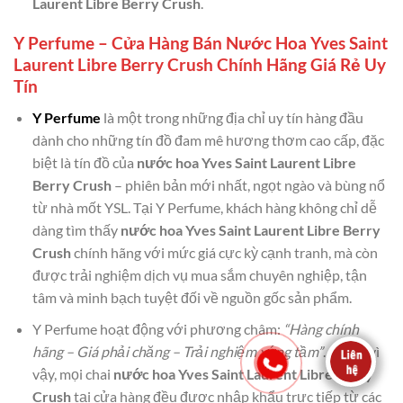
Laurent Libre Berry Crush
.
Y Perfume – Cửa Hàng Bán Nước Hoa Yves Saint
Laurent Libre Berry Crush Chính Hãng Giá Rẻ Uy
Tín
Y Perfume
là một trong những địa chỉ uy tín hàng đầu
dành cho những tín đồ đam mê hương thơm cao cấp, đặc
biệt là tín đồ của
nước hoa Yves Saint Laurent Libre
Berry Crush
– phiên bản mới nhất, ngọt ngào và bùng nổ
từ nhà mốt YSL. Tại Y Perfume, khách hàng không chỉ dễ
dàng tìm thấy
nước hoa Yves Saint Laurent Libre Berry
Crush
chính hãng với mức giá cực kỳ cạnh tranh, mà còn
được trải nghiệm dịch vụ mua sắm chuyên nghiệp, tận
tâm và minh bạch tuyệt đối về nguồn gốc sản phẩm.
Y Perfume hoạt động với phương châm:
“Hàng chính
hãng – Giá phải chăng – Trải nghiệm xứng tầm”
. Chính vì
vậy, mọi chai
nước hoa Yves Saint Laurent Libre Berry
Crush
tại cửa hàng đều được nhập khẩu trực tiếp từ các