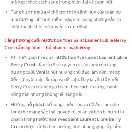
mà ngọt theo cách sang trọng, hiện đại và cuốn hút.
Tầng hương giữa vì thế trở thành linh hồn của toàn bộ
mùi hương: nữ tính, mềm mại, mịn màng nhưng vẫn có
chút thanh khiết và quyến rũ rất riêng.
Tầng hương cuối nước hoa Yves Saint Laurent Libre Berry
Crush ấm áp: Vani – hổ phách – xạ hương
Khi thời gian trôi qua,
nước hoa Yves Saint Laurent Libre
Berry Crush
dần lộ rõ vẻ quyến rũ sâu lắng của tầng
hương cuối.
Vani
là nốt hương chủ đạo làm nền, mang
đến sự ngọt mịn, ấm áp và dễ chịu. Đây là yếu tố khiến
Berry Crush trở nên gợi cảm theo cách trưởng thành,
nồng nàn nhưng không hề nặng nề.
Hương
hổ phách
bổ sung chiều sâu và độ ấm, làm cho
tổng thể mang sắc thái quyến rũ, bí ẩn và bền bỉ hơn. Hổ
phách trong
nước hoa Yves Saint Laurent Libre Berry
Crush
được xử lý theo hướng nhẹ nhàng, giúp lớp nền