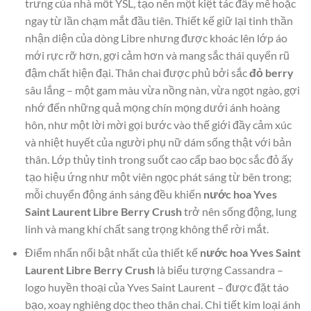
trưng của nhà mốt YSL, tạo nên một kiệt tác đầy mê hoặc
ngay từ lần chạm mắt đầu tiên. Thiết kế giữ lại tinh thần
nhận diện của dòng Libre nhưng được khoác lên lớp áo
mới rực rỡ hơn, gợi cảm hơn và mang sắc thái quyến rũ
đậm chất hiện đại. Thân chai được phủ bởi sắc
đỏ berry
sâu lắng – một gam màu vừa nồng nàn, vừa ngọt ngào, gợi
nhớ đến những quả mọng chín mọng dưới ánh hoàng
hôn, như một lời mời gọi bước vào thế giới đầy cảm xúc
và nhiệt huyết của người phụ nữ dám sống thật với bản
thân. Lớp thủy tinh trong suốt cao cấp bao bọc sắc đỏ ấy
tạo hiệu ứng như một viên ngọc phát sáng từ bên trong;
mỗi chuyển động ánh sáng đều khiến
nước hoa Yves
Saint Laurent Libre Berry Crush
trở nên sống động, lung
linh và mang khí chất sang trọng không thể rời mắt.
Điểm nhấn nổi bật nhất của thiết kế
nước hoa Yves Saint
Laurent Libre Berry Crush
là biểu tượng Cassandra –
logo huyền thoại của Yves Saint Laurent – được đặt táo
bạo, xoay nghiêng dọc theo thân chai. Chi tiết kim loại ánh