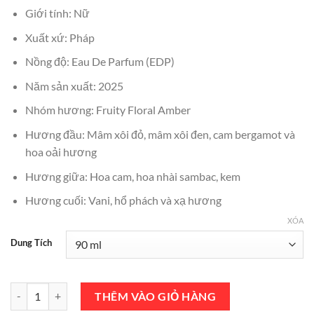
₫3,800,000.
là:
Giới tính: Nữ
₫3,590,000.
Xuất xứ: Pháp
Nồng độ: Eau De Parfum (EDP)
Năm sản xuất: 2025
Nhóm hương: Fruity Floral Amber
Hương đầu: Mâm xôi đỏ, mâm xôi đen, cam bergamot và
hoa oải hương
Hương giữa: Hoa cam, hoa nhài sambac, kem
Hương cuối: Vani, hổ phách và xạ hương
XÓA
Dung Tích
Nước Hoa Yves Saint Laurent Libre Berry Crush EDP 90ml Chính Hãn
THÊM VÀO GIỎ HÀNG