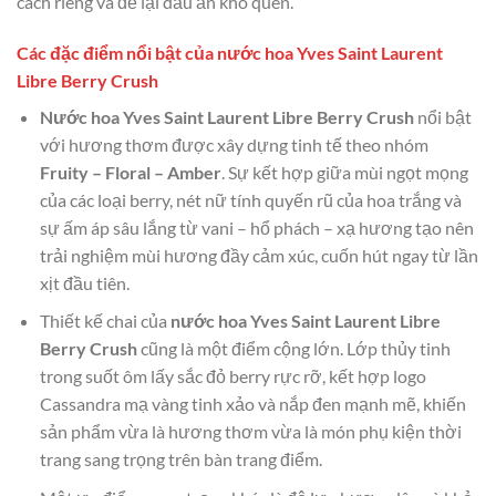
cách riêng và để lại dấu ấn khó quên.
Các đặc điểm nổi bật của nước hoa Yves Saint Laurent
Libre Berry Crush
Nước hoa Yves Saint Laurent Libre Berry Crush
nổi bật
với hương thơm được xây dựng tinh tế theo nhóm
Fruity – Floral – Amber
. Sự kết hợp giữa mùi ngọt mọng
của các loại berry, nét nữ tính quyến rũ của hoa trắng và
sự ấm áp sâu lắng từ vani – hổ phách – xạ hương tạo nên
trải nghiệm mùi hương đầy cảm xúc, cuốn hút ngay từ lần
xịt đầu tiên.
Thiết kế chai của
nước hoa Yves Saint Laurent Libre
Berry Crush
cũng là một điểm cộng lớn. Lớp thủy tinh
trong suốt ôm lấy sắc đỏ berry rực rỡ, kết hợp logo
Cassandra mạ vàng tinh xảo và nắp đen mạnh mẽ, khiến
sản phẩm vừa là hương thơm vừa là món phụ kiện thời
trang sang trọng trên bàn trang điểm.