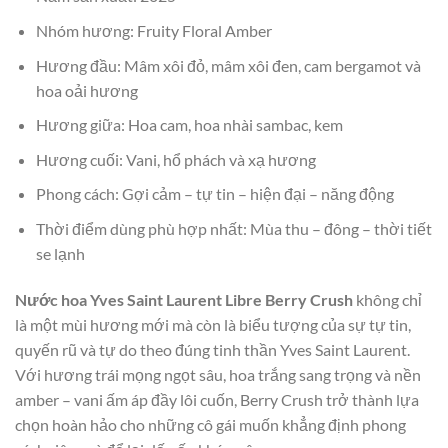
Nhóm hương: Fruity Floral Amber
Hương đầu: Mâm xôi đỏ, mâm xôi đen, cam bergamot và
hoa oải hương
Hương giữa: Hoa cam, hoa nhài sambac, kem
Hương cuối: Vani, hổ phách và xạ hương
Phong cách: Gợi cảm – tự tin – hiện đại – năng động
Thời điểm dùng phù hợp nhất: Mùa thu – đông – thời tiết
se lạnh
Nước hoa Yves Saint Laurent Libre Berry Crush
không chỉ
là một mùi hương mới mà còn là biểu tượng của sự tự tin,
quyến rũ và tự do theo đúng tinh thần Yves Saint Laurent.
Với hương trái mọng ngọt sâu, hoa trắng sang trọng và nền
amber – vani ấm áp đầy lôi cuốn, Berry Crush trở thành lựa
chọn hoàn hảo cho những cô gái muốn khẳng định phong