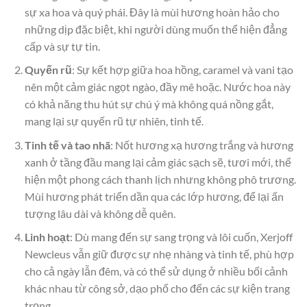
sự xa hoa và quý phái. Đây là mùi hương hoàn hảo cho
những dịp đặc biệt, khi người dùng muốn thể hiện đẳng
cấp và sự tự tin.
Quyến rũ
: Sự kết hợp giữa hoa hồng, caramel và vani tạo
nên một cảm giác ngọt ngào, đầy mê hoặc. Nước hoa này
có khả năng thu hút sự chú ý mà không quá nồng gắt,
mang lại sự quyến rũ tự nhiên, tinh tế.
Tinh tế và tao nhã
: Nốt hương xạ hương trắng và hương
xanh ở tầng đầu mang lại cảm giác sạch sẽ, tươi mới, thể
hiện một phong cách thanh lịch nhưng không phô trương.
Mùi hương phát triển dần qua các lớp hương, để lại ấn
tượng lâu dài và không dễ quên.
Linh hoạt
: Dù mang đến sự sang trọng và lôi cuốn, Xerjoff
Newcleus vẫn giữ được sự nhẹ nhàng và tinh tế, phù hợp
cho cả ngày lẫn đêm, và có thể sử dụng ở nhiều bối cảnh
khác nhau từ công sở, dạo phố cho đến các sự kiện trang
trọng.