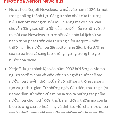
nước hoa Xerjoff Newcleus
Nước hoa Xerjoff Newcleus, ra mắt vào năm 2024, là một
trong những thành tựu đáng tự hào nhất của thương
hiệu Xerjoff, không chỉ bởi mùi hương mà còn bởi câu
chuyện đằng sau sự ra đời của nó. Để hiểu rõ hơn về sự
ra mắt của Newcleus, trước hết cần nhìn lại lịch sử và
hành trình phát triển của thương hiệu Xerjoff – một
thương hiệu nước hoa đẳng cấp hàng đầu, biểu tượng
của sự xa hoa và sáng tạo không ngừng trong thế giới
nước hoa niche.
Xerjoff được thành lập vào năm 2003 bởi Sergio Momo,
người có tầm nhìn về việc kết hợp nghệ thuật chế tác
nước hoa truyền thống của Ý với sự sang trọng và sáng
tạo vượt thời gian. Từ những ngày đầu tiên, thương hiệu
đã xác định sứ mệnh của mình là tạo ra những tác phẩm
nước hoa không chỉ đơn thuần là hương thơm mà còn là
biểu tượng của sự hoàn mỹ và tinh tế. Mỗi chai nước hoa
của Xerjoff không chỉ chứa đựng những nốt hương độc