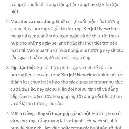
trong các buổi tối trang trọng, tiệc tùng hay sự kiện đặc
biệt.
Mùa thu và mùa đông
: Nhờ có sự xuất hiện của hương
caramel, xạ hương và gỗ đàn hương,
Xerjoff Newcleus
mang lại cảm giác ấm áp, ngọt ngào và dễ chịu, rất thích
hợp cho những ngày se lạnh hoặc khi thời tiết trở nên
mát mẻ. Vào mùa thu và mùa đông, mùi hương này sẽ tạo
cảm giác thoải mái, dễ chịu và sang trọng.
Dịp đặc biệt
: Sự kết hợp phức tạp và tinh tế của các
hương liệu cao cấp trong
Xerjoff Newcleus
khiến nó trở
thành lựa chọn hoàn hảo cho các dịp quan trọng như tiệc
cưới, dạ tiệc, hay các sự kiện đòi hỏi sự tinh tế và đẳng
cấp. Đây là loại nước hoa giúp người dùng nổi bật, tự tin
và để lại ấn tượng sâu sắc.
Môi trường công sở hoặc gặp gỡ xã hội
: Hương hoa cỏ
và xạ hương trắng mang lại sự thanh lịch, sạch sẽ, phù
hợp để dùng khi làm việc hoặc trong các buổi gặp gỡ đối