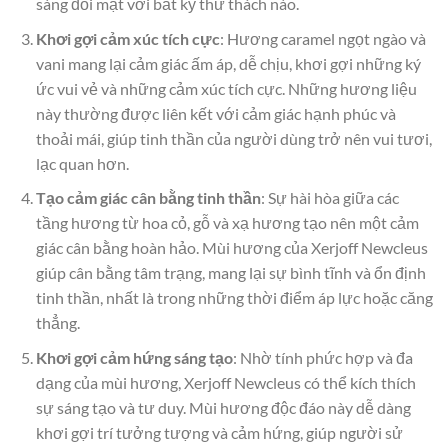
sàng đối mặt với bất kỳ thử thách nào.
Khơi gợi cảm xúc tích cực
: Hương caramel ngọt ngào và
vani mang lại cảm giác ấm áp, dễ chịu, khơi gợi những ký
ức vui vẻ và những cảm xúc tích cực. Những hương liệu
này thường được liên kết với cảm giác hạnh phúc và
thoải mái, giúp tinh thần của người dùng trở nên vui tươi,
lạc quan hơn.
Tạo cảm giác cân bằng tinh thần
: Sự hài hòa giữa các
tầng hương từ hoa cỏ, gỗ và xạ hương tạo nên một cảm
giác cân bằng hoàn hảo. Mùi hương của Xerjoff Newcleus
giúp cân bằng tâm trạng, mang lại sự bình tĩnh và ổn định
tinh thần, nhất là trong những thời điểm áp lực hoặc căng
thẳng.
Khơi gợi cảm hứng sáng tạo
: Nhờ tính phức hợp và đa
dạng của mùi hương, Xerjoff Newcleus có thể kích thích
sự sáng tạo và tư duy. Mùi hương độc đáo này dễ dàng
khơi gợi trí tưởng tượng và cảm hứng, giúp người sử