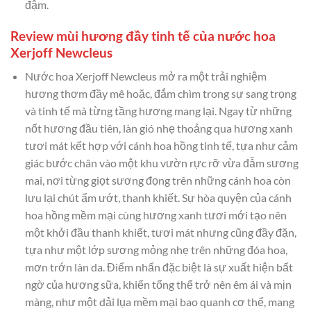
đậm.
Review mùi hương đầy tinh tế của nước hoa
Xerjoff Newcleus
Nước hoa Xerjoff Newcleus mở ra một trải nghiệm
hương thơm đầy mê hoặc, đắm chìm trong sự sang trọng
và tinh tế mà từng tầng hương mang lại. Ngay từ những
nốt hương đầu tiên, làn gió nhẹ thoảng qua hương xanh
tươi mát kết hợp với cánh hoa hồng tinh tế, tựa như cảm
giác bước chân vào một khu vườn rực rỡ vừa đẫm sương
mai, nơi từng giọt sương đọng trên những cánh hoa còn
lưu lại chút ẩm ướt, thanh khiết. Sự hòa quyện của cánh
hoa hồng mềm mại cùng hương xanh tươi mới tạo nên
một khởi đầu thanh khiết, tươi mát nhưng cũng đầy đặn,
tựa như một lớp sương mỏng nhẹ trên những đóa hoa,
mơn trớn làn da. Điểm nhấn đặc biệt là sự xuất hiện bất
ngờ của hương sữa, khiến tổng thể trở nên êm ái và mịn
màng, như một dải lụa mềm mại bao quanh cơ thể, mang