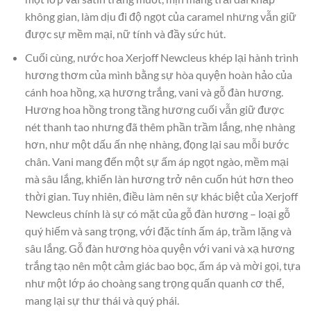
không gian, làm dịu đi độ ngọt của caramel nhưng vẫn giữ
được sự mềm mại, nữ tính và đầy sức hút.
Cuối cùng, nước hoa Xerjoff Newcleus khép lại hành trình
hương thơm của mình bằng sự hòa quyện hoàn hảo của
cánh hoa hồng, xạ hương trắng, vani và gỗ đàn hương.
Hương hoa hồng trong tầng hương cuối vẫn giữ được
nét thanh tao nhưng đã thêm phần trầm lắng, nhẹ nhàng
hơn, như một dấu ấn nhẹ nhàng, đọng lại sau mỗi bước
chân. Vani mang đến một sự ấm áp ngọt ngào, mềm mại
mà sâu lắng, khiến làn hương trở nên cuốn hút hơn theo
thời gian. Tuy nhiên, điều làm nên sự khác biệt của Xerjoff
Newcleus chính là sự có mặt của gỗ đàn hương – loại gỗ
quý hiếm và sang trọng, với đặc tính ấm áp, trầm lặng và
sâu lắng. Gỗ đàn hương hòa quyện với vani và xạ hương
trắng tạo nên một cảm giác bao bọc, ấm áp và mời gọi, tựa
như một lớp áo choàng sang trọng quấn quanh cơ thể,
mang lại sự thư thái và quý phái.