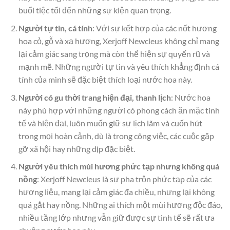
buổi tiệc tối đến những sự kiện quan trọng.
Người tự tin, cá tính
: Với sự kết hợp của các nốt hương
hoa cỏ, gỗ và xạ hương, Xerjoff Newcleus không chỉ mang
lại cảm giác sang trọng mà còn thể hiện sự quyến rũ và
mạnh mẽ. Những người tự tin và yêu thích khẳng định cá
tính của mình sẽ đặc biệt thích loại nước hoa này.
Người có gu thời trang hiện đại, thanh lịch
: Nước hoa
này phù hợp với những người có phong cách ăn mặc tinh
tế và hiện đại, luôn muốn giữ sự lịch lãm và cuốn hút
trong mọi hoàn cảnh, dù là trong công việc, các cuộc gặp
gỡ xã hội hay những dịp đặc biệt.
Người yêu thích mùi hương phức tạp nhưng không quá
nồng
: Xerjoff Newcleus là sự pha trộn phức tạp của các
hương liệu, mang lại cảm giác đa chiều, nhưng lại không
quá gắt hay nồng. Những ai thích một mùi hương độc đáo,
nhiều tầng lớp nhưng vẫn giữ được sự tinh tế sẽ rất ưa