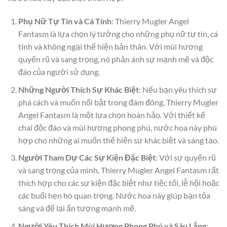
Phụ Nữ Tự Tin và Cá Tính
: Thierry Mugler Angel
Fantasm là lựa chọn lý tưởng cho những phụ nữ tự tin, cá
tính và không ngại thể hiện bản thân. Với mùi hương
quyến rũ và sang trọng, nó phản ánh sự mạnh mẽ và độc
đáo của người sử dụng.
Những Người Thích Sự Khác Biệt
: Nếu bạn yêu thích sự
phá cách và muốn nổi bật trong đám đông, Thierry Mugler
Angel Fantasm là một lựa chọn hoàn hảo. Với thiết kế
chai độc đáo và mùi hương phong phú, nước hoa này phù
hợp cho những ai muốn thể hiện sự khác biệt và sáng tạo.
Người Tham Dự Các Sự Kiện Đặc Biệt
: Với sự quyến rũ
và sang trọng của mình, Thierry Mugler Angel Fantasm rất
thích hợp cho các sự kiện đặc biệt như tiệc tối, lễ hội hoặc
các buổi hẹn hò quan trọng. Nước hoa này giúp bạn tỏa
sáng và để lại ấn tượng mạnh mẽ.
Người Yêu Thích Mùi Hương Phong Phú và Sâu Lắng
: