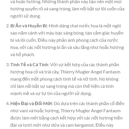
và hoắc hương. Những thành phần này tạo nên một mùi
hương quyến rũ và sang trọng, làm nổi bật sự lôi cuốn của
người sử dụng.
Bí Ẩn và Huyền Bí
: Hình dáng chai nước hoa là một ngôi
sao năm cánh với màu bạc sáng bóng, tạo cảm giác huyền
bí và lôi cuốn. Điều này phản ánh phong cách của nước
hoa, với các nốt hương bí ẩn và sâu lắng như hoắc hương
và hổ phách.
Tinh Tế và Cá Tính
: Với sự kết hợp của các thành phần
hương hoa cỏ và trái cây, Thierry Mugler Angel Fantasm
mang đến một phong cách tinh tế và nữ tính. Nó không
chỉ làm nổi bật sự sang trọng mà còn thể hiện cá tính
mạnh mẽ và sự tự tin của người sử dụng.
Hiện Đại và Đổi Mới
: Dù dựa trên các thành phần cổ điển
như vani và hoắc hương, Thierry Mugler Angel Fantasm
được làm mới bằng cách kết hợp với các nốt hương hiện
đại và tươi mới như dứa và cam bergamot. Điều này