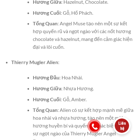
Hương Giữa
: Hazelnut, Chocolate.
Hương Cuối
: Gỗ, Hổ Phách.
Tổng Quan
: Angel Muse tạo nên một sự kết
hợp quyến rũ và ngọt ngào với các nốt hương
chocolate và hazelnut, mang đến cảm giác hiện
đại và lôi cuốn.
Thierry Mugler Alien
:
Hương Đầu
: Hoa Nhài.
Hương Giữa
: Nhựa Hương.
Hương Cuối
: Gỗ, Amber.
Tổng Quan
: Alien có sự kết hợp mạnh mẽ giữa
hoa nhài và nhựa hương, tạo nên một mùi
hương huyền bí và quyến rũ, khác biệt so với
sự ngọt ngào của Thierry Mugler Angel