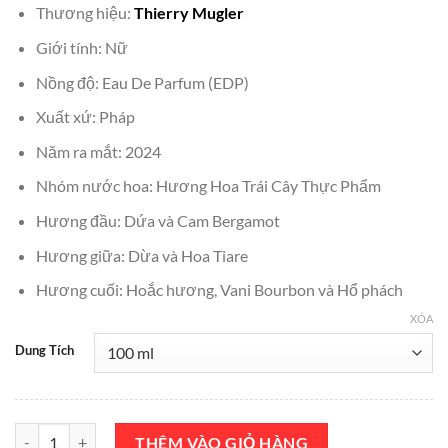
Thương hiệu:
Thierry Mugler
là:
tại
₫2,500,000.
là:
Giới tính: Nữ
₫2,250,000.
Nồng độ: Eau De Parfum (EDP)
Xuất xứ: Pháp
Năm ra mắt: 2024
Nhóm nước hoa: Hương Hoa Trái Cây Thực Phẩm
Hương đầu: Dứa và Cam Bergamot
Hương giữa: Dừa và Hoa Tiare
Hương cuối: Hoắc hương, Vani Bourbon và Hổ phách
XÓA
Dung Tích
Nước Hoa Thierry Mugler Angel Fantasm Eau de Parfum Sensuelle 1
THÊM VÀO GIỎ HÀNG