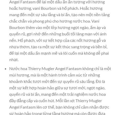
Angel Fantasm để lại một dấu ấn ấn tượng với hương
hoắc hương, vani Bourbon và hổ phách. Hoắc hương
mang đến một sự sâu lắng và bí ẩn, tạo nên một nền tảng
chắc chắn và phong phú cho hương nước hoa. Vani
Bourbon thêm vào một lớp hương ngọt ngào, ấm áp và
quyến rũ, gợi nhớ đến những buổi tối lãng mạn với ánh
nến. Hổ phách, với sự kết hợp của các nốt hương gỗ và
nhựa thơm, tạo ra một sự kết thúc sang trọng và bền bỉ,
để lại một dấu ấn mạnh mẽ và lôi cuốn mà không dễ phai
nhạt.
Nước hoa Thierry Mugler Angel Fantasm không chỉ là một
mùi hương, mà là một hành trình cảm xúc từ những
khoảnh khắc tươi mới đến sự quyến rũ sâu lắng. Đó là
một sự kết hợp hoàn hảo giữa sự tươi mới, ngọt ngào,
quyến rũ và bí ẩn, mang đến một trải nghiệm nước hoa
đầy đẳng cấp và cuốn hút. Mỗi lần xịt Thierry Mugler
Angel Fantasm lên cơ thể, bạn không chỉ cảm nhận được
sự hoàn hảo trong từng tầng hương mà còn được đưa