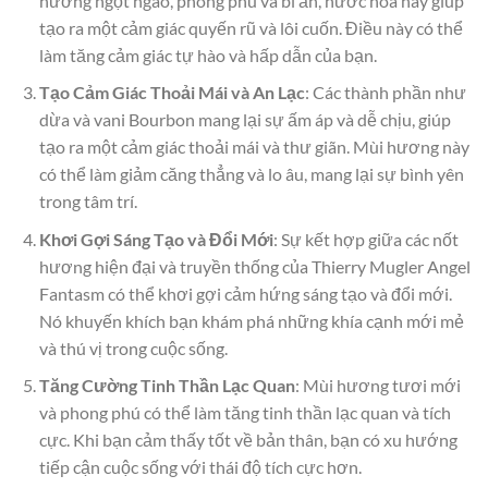
hương ngọt ngào, phong phú và bí ẩn, nước hoa này giúp
tạo ra một cảm giác quyến rũ và lôi cuốn. Điều này có thể
làm tăng cảm giác tự hào và hấp dẫn của bạn.
Tạo Cảm Giác Thoải Mái và An Lạc
: Các thành phần như
dừa và vani Bourbon mang lại sự ấm áp và dễ chịu, giúp
tạo ra một cảm giác thoải mái và thư giãn. Mùi hương này
có thể làm giảm căng thẳng và lo âu, mang lại sự bình yên
trong tâm trí.
Khơi Gợi Sáng Tạo và Đổi Mới
: Sự kết hợp giữa các nốt
hương hiện đại và truyền thống của Thierry Mugler Angel
Fantasm có thể khơi gợi cảm hứng sáng tạo và đổi mới.
Nó khuyến khích bạn khám phá những khía cạnh mới mẻ
và thú vị trong cuộc sống.
Tăng Cường Tinh Thần Lạc Quan
: Mùi hương tươi mới
và phong phú có thể làm tăng tinh thần lạc quan và tích
cực. Khi bạn cảm thấy tốt về bản thân, bạn có xu hướng
tiếp cận cuộc sống với thái độ tích cực hơn.