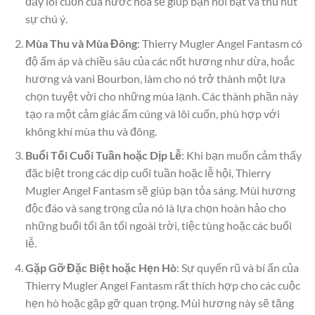
đầy lôi cuốn của nước hoa sẽ giúp bạn nổi bật và thu hút
sự chú ý.
Mùa Thu và Mùa Đông
: Thierry Mugler Angel Fantasm có
độ ấm áp và chiều sâu của các nốt hương như dừa, hoắc
hương và vani Bourbon, làm cho nó trở thành một lựa
chọn tuyệt vời cho những mùa lạnh. Các thành phần này
tạo ra một cảm giác ấm cúng và lôi cuốn, phù hợp với
không khí mùa thu và đông.
Buổi Tối Cuối Tuần hoặc Dịp Lễ
: Khi bạn muốn cảm thấy
đặc biệt trong các dịp cuối tuần hoặc lễ hội, Thierry
Mugler Angel Fantasm sẽ giúp bạn tỏa sáng. Mùi hương
độc đáo và sang trọng của nó là lựa chọn hoàn hảo cho
những buổi tối ăn tối ngoài trời, tiệc tùng hoặc các buổi
lễ.
Gặp Gỡ Đặc Biệt hoặc Hẹn Hò
: Sự quyến rũ và bí ẩn của
Thierry Mugler Angel Fantasm rất thích hợp cho các cuộc
hẹn hò hoặc gặp gỡ quan trọng. Mùi hương này sẽ tăng