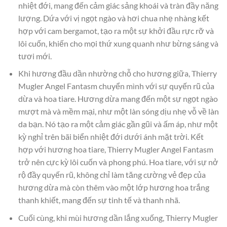
nhiệt đới, mang đến cảm giác sảng khoái và tràn đầy năng
lượng. Dứa với vị ngọt ngào và hơi chua nhẹ nhàng kết
hợp với cam bergamot, tạo ra một sự khởi đầu rực rỡ và
lôi cuốn, khiến cho mọi thứ xung quanh như bừng sáng và
tươi mới.
Khi hương đầu dần nhường chỗ cho hương giữa, Thierry
Mugler Angel Fantasm chuyển mình với sự quyến rũ của
dừa và hoa tiare. Hương dừa mang đến một sự ngọt ngào
mượt mà và mềm mại, như một làn sóng dịu nhẹ vỗ về làn
da bạn. Nó tạo ra một cảm giác gần gũi và ấm áp, như một
kỳ nghỉ trên bãi biển nhiệt đới dưới ánh mặt trời. Kết
hợp với hương hoa tiare, Thierry Mugler Angel Fantasm
trở nên cực kỳ lôi cuốn và phong phú. Hoa tiare, với sự nở
rộ đầy quyến rũ, không chỉ làm tăng cường vẻ đẹp của
hương dừa mà còn thêm vào một lớp hương hoa trắng
thanh khiết, mang đến sự tinh tế và thanh nhã.
Cuối cùng, khi mùi hương dần lắng xuống, Thierry Mugler