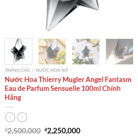
TRANG CHỦ
/
NƯỚC HOA NỮ
Nước Hoa Thierry Mugler Angel Fantasm
Eau de Parfum Sensuelle 100ml Chính
Hãng
Giá
Giá
2,500,000
2,250,000
₫
₫
gốc
hiện