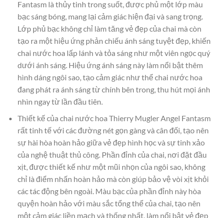
Fantasm là thủy tinh trong suốt, được phủ một lớp màu
bạc sáng bóng, mang lại cảm giác hiện đại và sang trọng.
Lớp phủ bạc không chỉ làm tăng vẻ đẹp của chai mà còn
tạo ra một hiệu ứng phản chiếu ánh sáng tuyệt đẹp, khiến
chai nước hoa lấp lánh và tỏa sáng như một viên ngọc quý
dưới ánh sáng. Hiệu ứng ánh sáng này làm nổi bật thêm
hình dáng ngôi sao, tạo cảm giác như thể chai nước hoa
đang phát ra ánh sáng từ chính bên trong, thu hút mọi ánh
nhìn ngay từ lần đầu tiên.
Thiết kế của chai nước hoa Thierry Mugler Angel Fantasm
rất tinh tế với các đường nét gọn gàng và cân đối, tạo nên
sự hài hòa hoàn hảo giữa vẻ đẹp hình học và sự tinh xảo
của nghệ thuật thủ công. Phần đỉnh của chai, nơi đặt đầu
xịt, được thiết kế như một mũi nhọn của ngôi sao, không
chỉ là điểm nhấn hoàn hảo mà còn giúp bảo vệ vòi xịt khỏi
các tác động bên ngoài. Màu bạc của phần đỉnh này hòa
quyện hoàn hảo với màu sắc tổng thể của chai, tạo nên
một cảm giác liền mạch và thống nhất, làm nổi bật vẻ đẹp