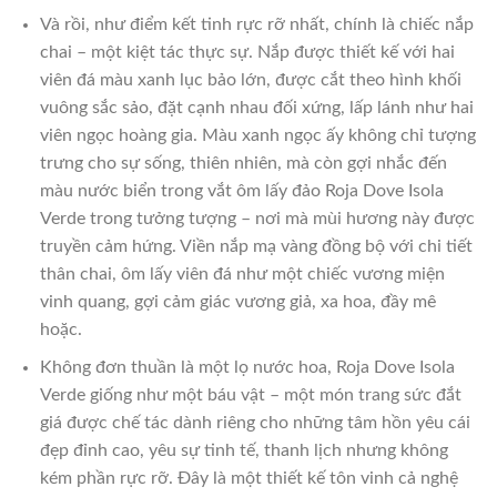
Và rồi, như điểm kết tinh rực rỡ nhất, chính là chiếc nắp
chai – một kiệt tác thực sự. Nắp được thiết kế với hai
viên đá màu xanh lục bảo lớn, được cắt theo hình khối
vuông sắc sảo, đặt cạnh nhau đối xứng, lấp lánh như hai
viên ngọc hoàng gia. Màu xanh ngọc ấy không chỉ tượng
trưng cho sự sống, thiên nhiên, mà còn gợi nhắc đến
màu nước biển trong vắt ôm lấy đảo Roja Dove Isola
Verde trong tưởng tượng – nơi mà mùi hương này được
truyền cảm hứng. Viền nắp mạ vàng đồng bộ với chi tiết
thân chai, ôm lấy viên đá như một chiếc vương miện
vinh quang, gợi cảm giác vương giả, xa hoa, đầy mê
hoặc.
Không đơn thuần là một lọ nước hoa, Roja Dove Isola
Verde giống như một báu vật – một món trang sức đắt
giá được chế tác dành riêng cho những tâm hồn yêu cái
đẹp đỉnh cao, yêu sự tinh tế, thanh lịch nhưng không
kém phần rực rỡ. Đây là một thiết kế tôn vinh cả nghệ