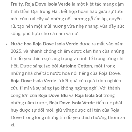
Fruity
,
Roja Dove Isola Verde
là một kiệt tác mang đậm
tinh thần Địa Trung Hải, kết hợp hoàn hảo giữa sự tươi
mới của trái cây và những nốt hương gỗ ấm áp, quyến
rũ, tạo nên một mùi hương vừa nhẹ nhàng, vừa đầy sức
sống, phù hợp cho cả nam và nữ.
Nước hoa Roja Dove Isola Verde
được ra mắt vào năm
2025, và nhanh chóng chiếm được cảm tình của những
tín đồ yêu thích sự sang trọng và tinh tế trong từng chi
tiết. Được sáng tạo bởi
Antoine Cotton
, một trong
những nhà chế tác nước hoa nổi tiếng của Roja Dove,
Roja Dove Isola Verde
là kết quả của quá trình nghiên
cứu tỉ mỉ và sự sáng tạo không ngừng nghỉ. Với thành
công lớn của
Roja Dove Blu
và
Roja Isola Sol
trong
những năm trước,
Roja Dove Isola Verde
tiếp tục phát
huy được sự đổi mới, giữ vững được cái tên của Roja
Dove trong lòng những tín đồ yêu thích hương thơm xa
xỉ.