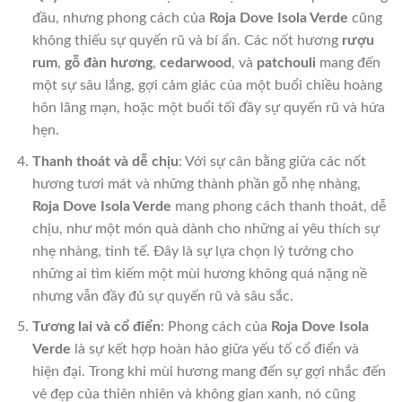
đầu, nhưng phong cách của
Roja Dove Isola Verde
cũng
không thiếu sự quyến rũ và bí ẩn. Các nốt hương
rượu
rum
,
gỗ đàn hương
,
cedarwood
, và
patchouli
mang đến
một sự sâu lắng, gợi cảm giác của một buổi chiều hoàng
hôn lãng mạn, hoặc một buổi tối đầy sự quyến rũ và hứa
hẹn.
Thanh thoát và dễ chịu
: Với sự cân bằng giữa các nốt
hương tươi mát và những thành phần gỗ nhẹ nhàng,
Roja Dove Isola Verde
mang phong cách thanh thoát, dễ
chịu, như một món quà dành cho những ai yêu thích sự
nhẹ nhàng, tinh tế. Đây là sự lựa chọn lý tưởng cho
những ai tìm kiếm một mùi hương không quá nặng nề
nhưng vẫn đầy đủ sự quyến rũ và sâu sắc.
Tương lai và cổ điển
: Phong cách của
Roja Dove Isola
Verde
là sự kết hợp hoàn hảo giữa yếu tố cổ điển và
hiện đại. Trong khi mùi hương mang đến sự gợi nhắc đến
vẻ đẹp của thiên nhiên và không gian xanh, nó cũng