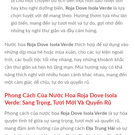
bị cho một chuyến du lịch đến một hòn đảo nhiệt đới
hay khu nghỉ dưỡng biển,
Roja Dove Isola Verde
là lựa
chọn tuyệt vời để mang theo. Hương thơm tựa như làn
gió biển, mang đến sự tươi mới và tự do, gợi nhớ đến
những kỳ nghỉ thư giãn và đầy cảm hứng.
Nước hoa
Roja Dove Isola Verde
thích hợp để sử dụng vào
những dịp mùa hè hoặc mùa xuân, cho các sự kiện ngoài
trời, các buổi tiệc tối nhẹ nhàng, hay những khoảnh khắc
cần thư giãn và hẹn hò lãng mạn. Mùi hương này có khả
năng thích nghi với nhiều hoàn cảnh khác nhau, mang đến
một cảm giác dễ chịu, tự do và quyến rũ.
Phong Cách Của Nước Hoa Roja Dove Isola
Verde: Sang Trọng, Tươi Mới Và Quyến Rũ
Phong cách của nước hoa
Roja Dove Isola Verde
là sự hòa
quyện tinh tế giữa sự sang trọng, tươi mới và quyến rũ,
mang đậm ảnh hưởng của phong cách
Địa Trung Hải
và sự