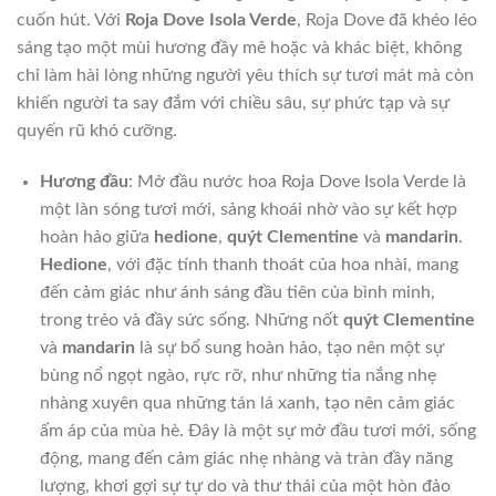
cuốn hút. Với
Roja Dove Isola Verde
, Roja Dove đã khéo léo
sáng tạo một mùi hương đầy mê hoặc và khác biệt, không
chỉ làm hài lòng những người yêu thích sự tươi mát mà còn
khiến người ta say đắm với chiều sâu, sự phức tạp và sự
quyến rũ khó cưỡng.
Hương đầu
: Mở đầu nước hoa Roja Dove Isola Verde là
một làn sóng tươi mới, sảng khoái nhờ vào sự kết hợp
hoàn hảo giữa
hedione
,
quýt Clementine
và
mandarin
.
Hedione
, với đặc tính thanh thoát của hoa nhài, mang
đến cảm giác như ánh sáng đầu tiên của bình minh,
trong trẻo và đầy sức sống. Những nốt
quýt Clementine
và
mandarin
là sự bổ sung hoàn hảo, tạo nên một sự
bùng nổ ngọt ngào, rực rỡ, như những tia nắng nhẹ
nhàng xuyên qua những tán lá xanh, tạo nên cảm giác
ấm áp của mùa hè. Đây là một sự mở đầu tươi mới, sống
động, mang đến cảm giác nhẹ nhàng và tràn đầy năng
lượng, khơi gợi sự tự do và thư thái của một hòn đảo