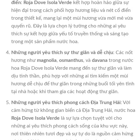
điển
:
Roja Dove Isola Verde
kết hợp hoàn hảo giữa sự
hiện đại trong cách phối hợp hương liệu và nét cổ điển
trong thiết kế, mang lại một mùi hương vừa mới mẻ vừa
quyến rũ. Đây là lựa chọn lý tưởng cho những ai yêu
thích sự kết hợp giữa yếu tố truyền thống và sáng tạo
trong một sản phẩm nước hoa.
Những người yêu thích sự thư giãn và dễ chịu
: Các nốt
hương như
magnolia
,
osmanthus
, và
davana
trong nước
hoa Roja Dove Isola Verde mang đến sự thư giãn và làm
dịu tinh thần, phù hợp với những ai tìm kiếm một mùi
hương dễ chịu để thư giãn trong những buổi tối yên tĩnh
tại nhà hoặc khi tham gia các hoạt động thư giãn.
Những người yêu thích phong cách Địa Trung Hải
: Với
cảm hứng từ không gian biển cả Địa Trung Hải, nước hoa
Roja Dove Isola Verde
là sự lựa chọn tuyệt vời cho
những ai yêu thích phong cách sống của khu vực này,
nơi thiên nhiên tươi đẹp và sự tự do là nguồn cảm hứng