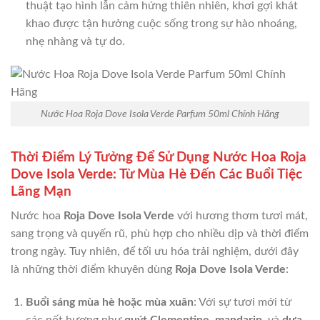
thuật tạo hình lẫn cảm hứng thiên nhiên, khơi gợi khát
khao được tận hưởng cuộc sống trong sự hào nhoáng,
nhẹ nhàng và tự do.
Nước Hoa Roja Dove Isola Verde Parfum 50ml Chính Hãng
Thời Điểm Lý Tưởng Để Sử Dụng Nước Hoa Roja
Dove Isola Verde: Từ Mùa Hè Đến Các Buổi Tiệc
Lãng Mạn
Nước hoa
Roja Dove Isola Verde
với hương thơm tươi mát,
sang trọng và quyến rũ, phù hợp cho nhiều dịp và thời điểm
trong ngày. Tuy nhiên, để tối ưu hóa trải nghiệm, dưới đây
là những thời điểm khuyên dùng
Roja Dove Isola Verde
:
Buổi sáng mùa hè hoặc mùa xuân
: Với sự tươi mới từ
các nốt hương như
quýt Clementine
,
mandarin
, và
dưa