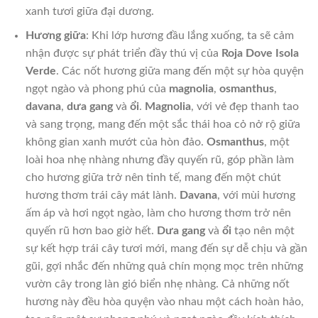
xanh tươi giữa đại dương.
Hương giữa
: Khi lớp hương đầu lắng xuống, ta sẽ cảm
nhận được sự phát triển đầy thú vị của
Roja Dove Isola
Verde
. Các nốt hương giữa mang đến một sự hòa quyện
ngọt ngào và phong phú của
magnolia
,
osmanthus
,
davana
,
dưa gang
và
ổi
.
Magnolia
, với vẻ đẹp thanh tao
và sang trọng, mang đến một sắc thái hoa cỏ nở rộ giữa
không gian xanh mướt của hòn đảo.
Osmanthus
, một
loài hoa nhẹ nhàng nhưng đầy quyến rũ, góp phần làm
cho hương giữa trở nên tinh tế, mang đến một chút
hương thơm trái cây mát lành.
Davana
, với mùi hương
ấm áp và hơi ngọt ngào, làm cho hương thơm trở nên
quyến rũ hơn bao giờ hết.
Dưa gang
và
ổi
tạo nên một
sự kết hợp trái cây tươi mới, mang đến sự dễ chịu và gần
gũi, gợi nhắc đến những quả chín mọng mọc trên những
vườn cây trong làn gió biển nhẹ nhàng. Cả những nốt
hương này đều hòa quyện vào nhau một cách hoàn hảo,