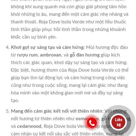
không khí xung quanh mà còn giúp giải phóng tâm hồn
khỏi những lo âu, mang đến một cảm giác nhẹ nhàng và
thanh thoát. Roja Dove Isola Verde như một liều thuốc
tinh thần giúp phục hồi tinh thần trong những khoảnh
khắc cần sự bình yên.
Khơi gợi sự sáng tạo và cảm hứng
: Mùi hương độc đáo
từ
rượu rum
,
ambroxan
, và
gỗ đàn hương
giúp kích
thích các giác quan, khơi dậy sự sáng tạo và cảm hứng.
Đặc biệt, hương thơm của Roja Dove Isola Verde có thể
giúp bạn tìm lại động lực và cảm hứng trong công việc
cũng như trong cuộc sống, mang lại cảm giác như đang
hòa mình vào một không gian mới mẻ và đầy sự sáng
tạo.
Mang đến cảm giác kết nối với thiên nhiên
: Với những
nốt hương từ thiên nhiên như
osmanthus
,
gỗ tuyết tùng
,
và
cedarwood
, Roja Dove Isola Verde giúp người dùng
cảm nhận sự kết nối sâu sắc với thiên nhiên, mang lại