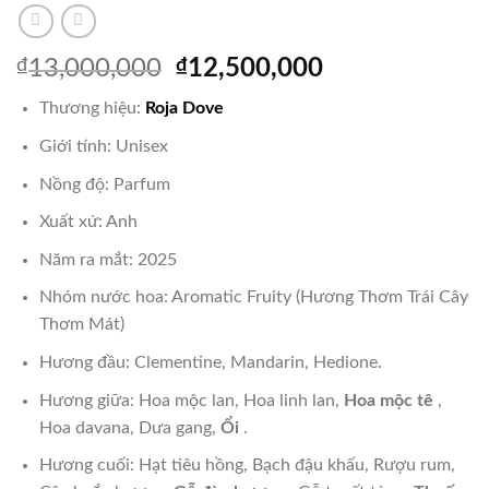
Giá
Giá
₫
13,000,000
₫
12,500,000
gốc
hiện
Thương hiệu:
Roja Dove
là:
tại
₫13,000,000.
là:
Giới tính: Unisex
₫12,500,000.
Nồng độ: Parfum
Xuất xứ: Anh
Năm ra mắt: 2025
Nhóm nước hoa: Aromatic Fruity (Hương Thơm Trái Cây
Thơm Mát)
Hương đầu: Clementine, Mandarin, Hedione.
Hương giữa: Hoa mộc lan, Hoa linh lan,
Hoa mộc tê
,
Hoa davana, Dưa gang,
Ổi
.
Hương cuối: Hạt tiêu hồng, Bạch đậu khấu, Rượu rum,