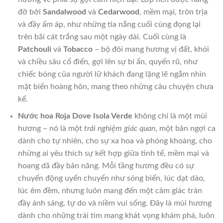
đỡ bởi
Sandalwood
và
Cedarwood
, mềm mại, tròn trịa
và đầy ấm áp, như những tia nắng cuối cùng đọng lại
trên bãi cát trắng sau một ngày dài. Cuối cùng là
Patchouli
và
Tobacco
– bộ đôi mang hương vị đất, khói
và chiều sâu cổ điển, gợi lên sự bí ẩn, quyến rũ, như
chiếc bóng của người lữ khách đang lặng lẽ ngắm nhìn
mặt biển hoàng hôn, mang theo những câu chuyện chưa
kể.
Nước hoa Roja Dove Isola Verde
không chỉ là một mùi
hương – nó là một
trải nghiệm giác quan
, một bản ngợi ca
dành cho tự nhiên, cho sự xa hoa và phóng khoáng, cho
những ai yêu thích sự kết hợp giữa tinh tế, mềm mại và
hoang dã đầy bản năng. Mỗi tầng hương đều có sự
chuyển động uyển chuyển như sóng biển, lúc dạt dào,
lúc êm đềm, nhưng luôn mang đến một cảm giác tràn
đầy ánh sáng, tự do và niềm vui sống. Đây là mùi hương
dành cho những trái tim mang khát vọng khám phá, luôn