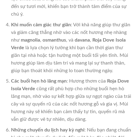
đến sự tươi mới, khiến bạn trở thành tâm điểm của sự
chú ý.
Khi muốn cảm giác thư giãn
: Với khả năng giúp thư giãn
và giảm căng thẳng nhờ vào các nốt hương nhẹ nhàng
như
magnolia
,
osmanthus
, và
davana
,
Roja Dove Isola
Verde
là lựa chọn lý tưởng khi bạn cần thời gian thư
giãn tại nhà hoặc tận hưởng một buổi tối yên tĩnh. Mùi
hương giúp làm dịu tâm trí và mang lại sự thanh thản,
giúp bạn thoát khỏi những lo toan thường ngày.
Các buổi hẹn hò lãng mạn
: Hương thơm của
Roja Dove
Isola Verde
cũng rất phù hợp cho những buổi hẹn hò
lãng mạn, nhờ vào sự kết hợp giữa sự ngọt ngào của trái
cây và sự quyến rũ của các nốt hương gỗ và gia vị. Mùi
hương này sẽ khiến bạn cảm thấy tự tin, quyến rũ mà
vẫn giữ được vẻ tự nhiên, dịu dàng.
Những chuyến du lịch hay kỳ nghỉ
: Nếu bạn đang chuẩn