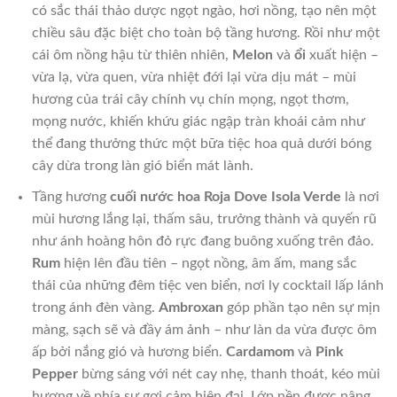
có sắc thái thảo dược ngọt ngào, hơi nồng, tạo nên một
chiều sâu đặc biệt cho toàn bộ tầng hương. Rồi như một
cái ôm nồng hậu từ thiên nhiên,
Melon
và
ổi
xuất hiện –
vừa lạ, vừa quen, vừa nhiệt đới lại vừa dịu mát – mùi
hương của trái cây chính vụ chín mọng, ngọt thơm,
mọng nước, khiến khứu giác ngập tràn khoái cảm như
thể đang thưởng thức một bữa tiệc hoa quả dưới bóng
cây dừa trong làn gió biển mát lành.
Tầng hương
cuối nước hoa Roja Dove Isola Verde
là nơi
mùi hương lắng lại, thấm sâu, trưởng thành và quyến rũ
như ánh hoàng hôn đỏ rực đang buông xuống trên đảo.
Rum
hiện lên đầu tiên – ngọt nồng, âm ấm, mang sắc
thái của những đêm tiệc ven biển, nơi ly cocktail lấp lánh
trong ánh đèn vàng.
Ambroxan
góp phần tạo nên sự mịn
màng, sạch sẽ và đầy ám ảnh – như làn da vừa được ôm
ấp bởi nắng gió và hương biển.
Cardamom
và
Pink
Pepper
bừng sáng với nét cay nhẹ, thanh thoát, kéo mùi
hương về phía sự gợi cảm hiện đại. Lớp nền được nâng