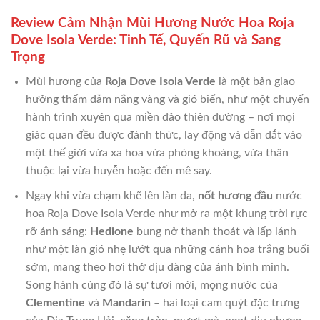
Review Cảm Nhận Mùi Hương Nước Hoa Roja
Dove Isola Verde: Tinh Tế, Quyến Rũ và Sang
Trọng
Mùi hương của
Roja Dove Isola Verde
là một bản giao
hưởng thấm đẫm nắng vàng và gió biển, như một chuyến
hành trình xuyên qua miền đảo thiên đường – nơi mọi
giác quan đều được đánh thức, lay động và dẫn dắt vào
một thế giới vừa xa hoa vừa phóng khoáng, vừa thân
thuộc lại vừa huyễn hoặc đến mê say.
Ngay khi vừa chạm khẽ lên làn da,
nốt hương đầu
nước
hoa Roja Dove Isola Verde như mở ra một khung trời rực
rỡ ánh sáng:
Hedione
bung nở thanh thoát và lấp lánh
như một làn gió nhẹ lướt qua những cánh hoa trắng buổi
sớm, mang theo hơi thở dịu dàng của ánh bình minh.
Song hành cùng đó là sự tươi mới, mọng nước của
Clementine
và
Mandarin
– hai loại cam quýt đặc trưng