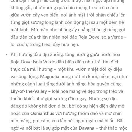
của Địa Trung Hải, căng tròn, mượt mà, ngọt dịu nhưng
không gắt, như những quả chín mọng treo trên cành
giữa vườn cây ven biển, nơi ánh mặt trời phản chiếu lên
từng giọt sương long lanh còn đọng lại sau một đêm hè
mát lành. Mở màn nhẹ nhàng ấy chẳng khác gì tiếng gọi
đầu tiên của thiên nhiên nơi đảo Roja Dove Isola Verde –
lôi cuốn, trong trẻo, đầy hứa hẹn.
Khi hương đầu dịu xuống, tầng hương
giữa
nước hoa
Roja Dove Isola Verde dần hiện diện như trái tim đích
thực của mùi hương – một khu vườn nhiệt đới kỳ diệu
và sống động.
Magnolia
bung nở tinh khôi, mềm mại như
những cánh lụa trắng dưới ánh nắng, hòa quyện cùng
Lily-of-the-Valley
– loài hoa mang vẻ đẹp trong trẻo và
thuần khiết như giọt sương đầu ngày. Nhưng sự dịu
dàng đó không hề đơn điệu, bởi có sự hiện diện đầy mê
hoặc của
Osmanthus
với hương thơm đào và mơ chín
mịn màng, gợi cảm, xen lẫn nét ngọt ngào mà bí ẩn. Bất
ngờ và nổi bật là sự góp mặt của
Davana
– thứ thảo mộc