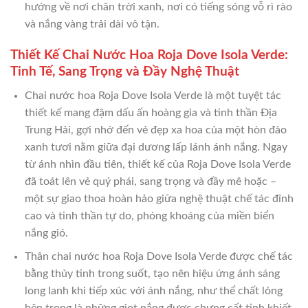
hướng về nơi chân trời xanh, nơi có tiếng sóng vỗ rì rào
và nắng vàng trải dài vô tận.
Thiết Kế Chai Nước Hoa Roja Dove Isola Verde:
Tinh Tế, Sang Trọng và Đầy Nghệ Thuật
Chai nước hoa Roja Dove Isola Verde là một tuyệt tác
thiết kế mang đậm dấu ấn hoàng gia và tinh thần Địa
Trung Hải, gợi nhớ đến vẻ đẹp xa hoa của một hòn đảo
xanh tươi nằm giữa đại dương lấp lánh ánh nắng. Ngay
từ ánh nhìn đầu tiên, thiết kế của Roja Dove Isola Verde
đã toát lên vẻ quý phái, sang trọng và đầy mê hoặc –
một sự giao thoa hoàn hảo giữa nghệ thuật chế tác đỉnh
cao và tinh thần tự do, phóng khoáng của miền biển
nắng gió.
Thân chai nước hoa Roja Dove Isola Verde được chế tác
bằng thủy tinh trong suốt, tạo nên hiệu ứng ánh sáng
long lanh khi tiếp xúc với ánh nắng, như thể chất lỏng