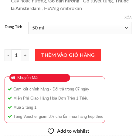
Cây hoắc hương,
Gỗ đàn hương
, Gỗ tuyết tùng,
Thuốc
lá Amsterdam
, Hương Ambroxan
XÓA
Dung Tích
Nước Hoa Roja Dove Isola Verde Parfum 50ml Chính Hãng - Sự Lựa C
THÊM VÀO GIỎ HÀNG
Khuyễn Mãi
Cam kết chính hãng - Đổi trả trong 07 ngày
Miễn Phí Giao Hàng Hóa Đơn Trên 1 Triệu
Mua 2 tặng 1
Tặng Voucher giảm 3% cho lần mua hàng tiếp theo
Add to wishlist