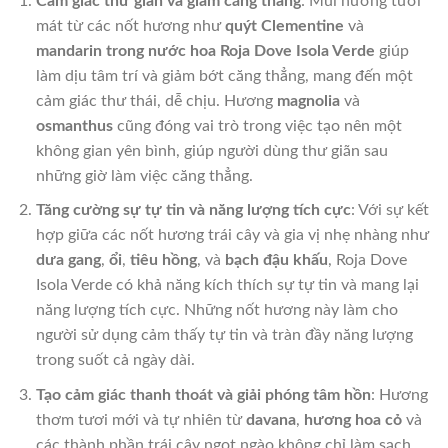
Cảm giác thư giãn và giảm căng thẳng
: Mùi hương tươi
mát từ các nốt hương như
quýt Clementine
và
mandarin trong nước hoa Roja Dove Isola Verde
giúp
làm dịu tâm trí và giảm bớt căng thẳng, mang đến một
cảm giác thư thái, dễ chịu. Hương
magnolia
và
osmanthus
cũng đóng vai trò trong việc tạo nên một
không gian yên bình, giúp người dùng thư giãn sau
những giờ làm việc căng thẳng.
Tăng cường sự tự tin và năng lượng tích cực
: Với sự kết
hợp giữa các nốt hương trái cây và gia vị nhẹ nhàng như
dưa gang
,
ổi
,
tiêu hồng
, và
bạch đậu khấu
, Roja Dove
Isola Verde có khả năng kích thích sự tự tin và mang lại
năng lượng tích cực. Những nốt hương này làm cho
người sử dụng cảm thấy tự tin và tràn đầy năng lượng
trong suốt cả ngày dài.
Tạo cảm giác thanh thoát và giải phóng tâm hồn
: Hương
thơm tươi mới và tự nhiên từ
davana
,
hương hoa cỏ
và
các thành phần trái cây ngọt ngào không chỉ làm sạch