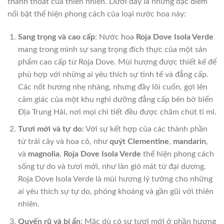
thanh thoát của thiên nhiên. Dưới đây là những đặc điểm
nổi bật thể hiện phong cách của loại nước hoa này:
Sang trọng và cao cấp
: Nước hoa
Roja Dove Isola Verde
mang trong mình sự sang trọng đích thực của một sản
phẩm cao cấp từ Roja Dove. Mùi hương được thiết kế để
phù hợp với những ai yêu thích sự tinh tế và đẳng cấp.
Các nốt hương nhẹ nhàng, nhưng đầy lôi cuốn, gợi lên
cảm giác của một khu nghỉ dưỡng đẳng cấp bên bờ biển
Địa Trung Hải, nơi mọi chi tiết đều được chăm chút tỉ mỉ.
Tươi mới và tự do
: Với sự kết hợp của các thành phần
từ trái cây và hoa cỏ, như
quýt Clementine
,
mandarin
,
và
magnolia
,
Roja Dove Isola Verde
thể hiện phong cách
sống tự do và tươi mới, như làn gió mát từ đại dương.
Roja Dove Isola Verde là mùi hương lý tưởng cho những
ai yêu thích sự tự do, phóng khoáng và gần gũi với thiên
nhiên.
Quyến rũ và bí ẩn
: Mặc dù có sự tươi mới ở phần hương