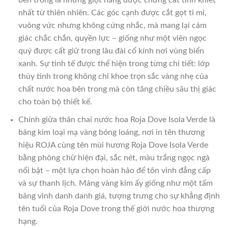
bên trong là những giọt nắng được chưng cất tinh khiết
nhất từ thiên nhiên. Các góc cạnh được cắt gọt tỉ mỉ,
vuông vức nhưng không cứng nhắc, mà mang lại cảm
giác chắc chắn, quyền lực – giống như một viên ngọc
quý được cất giữ trong lâu đài cổ kính nơi vùng biển
xanh. Sự tinh tế được thể hiện trong từng chi tiết: lớp
thủy tinh trong không chỉ khoe trọn sắc vàng nhẹ của
chất nước hoa bên trong mà còn tăng chiều sâu thị giác
cho toàn bộ thiết kế.
Chính giữa thân chai nước hoa Roja Dove Isola Verde là
bảng kim loại mạ vàng bóng loáng, nơi in tên thương
hiệu ROJA cùng tên mùi hương Roja Dove Isola Verde
bằng phông chữ hiện đại, sắc nét, màu trắng ngọc ngà
nổi bật – một lựa chọn hoàn hảo để tôn vinh đẳng cấp
và sự thanh lịch. Mảng vàng kim ấy giống như một tấm
bảng vinh danh danh giá, tượng trưng cho sự khẳng định
tên tuổi của Roja Dove trong thế giới nước hoa thượng
hạng.