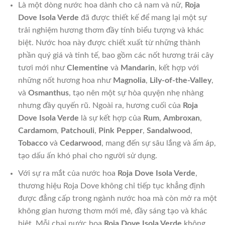
Là một dòng nước hoa dành cho cả nam và nữ,
Roja
Dove Isola Verde
đã được thiết kế để mang lại một sự
trải nghiệm hương thơm đầy tính biểu tượng và khác
biệt. Nước hoa này được chiết xuất từ những thành
phần quý giá và tinh tế, bao gồm các nốt hương trái cây
tươi mới như
Clementine
và
Mandarin
, kết hợp với
những nốt hương hoa như
Magnolia
,
Lily-of-the-Valley
,
và
Osmanthus
, tạo nên một sự hòa quyện nhẹ nhàng
nhưng đầy quyến rũ. Ngoài ra, hương cuối của
Roja
Dove Isola Verde
là sự kết hợp của
Rum
,
Ambroxan
,
Cardamom
,
Patchouli
,
Pink Pepper
,
Sandalwood
,
Tobacco
và
Cedarwood
, mang đến sự sâu lắng và ấm áp,
tạo dấu ấn khó phai cho người sử dụng.
Với sự ra mắt của nước hoa
Roja Dove Isola Verde
,
thương hiệu Roja Dove không chỉ tiếp tục khẳng định
được đẳng cấp trong ngành nước hoa mà còn mở ra một
không gian hương thơm mới mẻ, đầy sáng tạo và khác
biệt. Mỗi chai nước hoa
Roja Dove Isola Verde
không