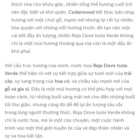
thích nhẹ cho khứu giác, khiến tổng thể hương cuối trở
nên đặc biệt và khó quên.
Cedarwood
kết thúc bản nhạc
hương với một chút gỗ, mạnh mẽ nhưng lại rất tự nhiên,
hòa quyện với những nốt hương trước đó tạo nên một
cái kết đầy ấn tượng, khiến Roja Dove Isola Verde không
chỉ là một mùi hương thoáng qua mà còn là một dấu ấn
khó phai.
Với cấu trúc hương của mình, nước hoa
Roja Dove Isola
Verde
thể hiện rõ nét sự kết hợp giữa sự tươi mới của
trái
cây
, sự sang trọng của
hoa cỏ
, và chiều sâu mạnh mẽ của
gỗ và gia vị
. Đây là một mùi hương có thể phù hợp với mọi
hoàn cảnh, từ những buổi sáng mát mẻ cho đến những buổi
tối thư giãn, nhưng cũng đủ để để lại ấn tượng sâu sắc
trong lòng người thưởng thức. Roja Dove Isola Verde không
chỉ là nước hoa, mà là một câu chuyện, một cuộc hành
trình vào một thế giới huyền bí của vẻ đẹp thiên nhiên và
sự xa hoa bất tận.