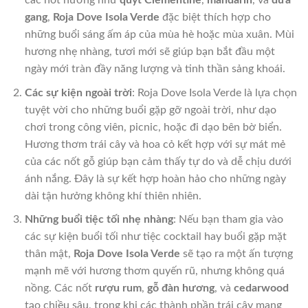
gang
,
Roja Dove Isola Verde
đặc biệt thích hợp cho
những buổi sáng ấm áp của mùa hè hoặc mùa xuân. Mùi
hương nhẹ nhàng, tươi mới sẽ giúp bạn bắt đầu một
ngày mới tràn đầy năng lượng và tinh thần sảng khoái.
Các sự kiện ngoài trời
: Roja Dove Isola Verde là lựa chọn
tuyệt vời cho những buổi gặp gỡ ngoài trời, như dạo
chơi trong công viên, picnic, hoặc đi dạo bên bờ biển.
Hương thơm trái cây và hoa cỏ kết hợp với sự mát mẻ
của các nốt gỗ giúp bạn cảm thấy tự do và dễ chịu dưới
ánh nắng. Đây là sự kết hợp hoàn hảo cho những ngày
dài tận hưởng không khí thiên nhiên.
Những buổi tiệc tối nhẹ nhàng
: Nếu bạn tham gia vào
các sự kiện buổi tối như tiệc cocktail hay buổi gặp mặt
thân mật,
Roja Dove Isola Verde
sẽ tạo ra một ấn tượng
mạnh mẽ với hương thơm quyến rũ, nhưng không quá
nồng. Các nốt
rượu rum
,
gỗ đàn hương
, và
cedarwood
tạo chiều sâu, trong khi các thành phần trái cây mang