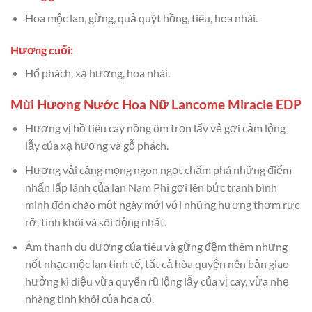
Hoa mộc lan, gừng, quả quýt hồng, tiêu, hoa nhài.
Hương cuối:
Hổ phách, xạ hương, hoa nhài.
Mùi Hương Nước Hoa Nữ Lancome Miracle EDP
Hương vị hồ tiêu cay nồng ôm trọn lấy vẻ gợi cảm lộng
lẫy của xạ hương và gỗ phách.
Hương vải căng mọng ngon ngọt chấm phá những điểm
nhấn lấp lánh của lan Nam Phi gợi lên bức tranh bình
minh đón chào một ngày mới với những hương thơm rực
rỡ, tinh khôi và sôi động nhất.
Âm thanh du dương của tiêu và gừng đệm thêm nhưng
nốt nhạc mộc lan tinh tế, tất cả hòa quyện nên bản giao
hưởng kì diệu vừa quyến rũ lộng lẫy của vị cay, vừa nhẹ
nhàng tinh khôi của hoa cỏ.