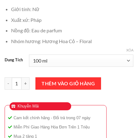
₫2,490,000.
là:
Giới tính: Nữ
₫2,190,000.
Xuất xứ: Pháp
Nồng độ: Eau de parfum
Nhóm hương: Hương Hoa Cỏ – Floral
XÓA
Dung Tích
Nước Hoa Nữ Lancome Miracle EDP 100ml Chính Hãng số lượng
THÊM VÀO GIỎ HÀNG
Khuyễn Mãi
Cam kết chính hãng - Đổi trả trong 07 ngày
Miễn Phí Giao Hàng Hóa Đơn Trên 1 Triệu
Mua 2 tặng 1