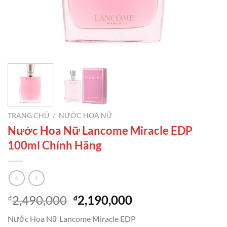
TRANG CHỦ
/
NƯỚC HOA NỮ
Nước Hoa Nữ Lancome Miracle EDP
100ml Chính Hãng
Giá
Giá
2,490,000
2,190,000
₫
₫
gốc
hiện
Nước Hoa Nữ Lancome Miracle EDP
là:
tại