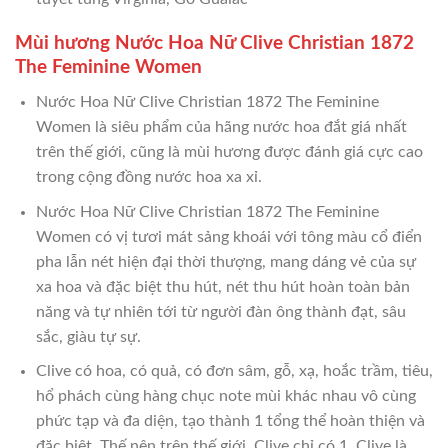
Mùi hương Nước Hoa Nữ Clive Christian 1872
The Feminine Women
Nước Hoa Nữ Clive Christian 1872 The Feminine
Women là siêu phẩm của hãng nước hoa đắt giá nhất
trên thế giới, cũng là mùi hương được đánh giá cực cao
trong cộng đồng nước hoa xa xỉ.
Nước Hoa Nữ Clive Christian 1872 The Feminine
Women có vị tươi mát sảng khoái với tông màu cổ điển
pha lẫn nét hiện đại thời thượng, mang dáng vẻ của sự
xa hoa và đặc biệt thu hút, nét thu hút hoàn toàn bản
năng và tự nhiên tới từ người đàn ông thành đạt, sâu
sắc, giàu tự sự.
Clive có hoa, có quả, có đơn sâm, gỗ, xạ, hoắc trầm, tiêu,
hổ phách cùng hàng chục note mùi khác nhau vô cùng
phức tạp và đa diện, tạo thành 1 tổng thể hoàn thiện và
đặc biệt. Thế nên trên thế giới, Clive chỉ có 1, Clive là