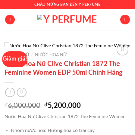
Chuyển
CHÀO MỪNG BẠN ĐẾN Y PERFUME
đến
nội
dung
TRANG CHỦ
/
NƯỚC HOA NỮ
Giảm giá!
Nước Hoa Nữ Clive Christian 1872 The
Feminine Women EDP 50ml Chính Hãng
Add to
wishlist
Giá
Giá
₫
6,000,000
₫
5,200,000
gốc
hiện
Nước Hoa Nữ Clive Christian 1872 The Feminine Women
là:
tại
₫6,000,000.
là:
Nhóm nước hoa: Hương hoa cỏ trái cây
₫5,200,000.