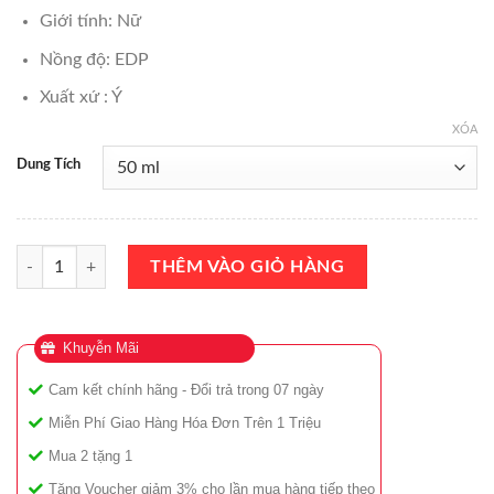
Giới tính: Nữ
Nồng độ: EDP
Xuất xứ : Ý
XÓA
Dung Tích
Nước Hoa Nữ Clive Christian 1872 The Feminine Women EDP 50ml Ch
THÊM VÀO GIỎ HÀNG
Khuyễn Mãi
Cam kết chính hãng - Đổi trả trong 07 ngày
Miễn Phí Giao Hàng Hóa Đơn Trên 1 Triệu
Mua 2 tặng 1
Tặng Voucher giảm 3% cho lần mua hàng tiếp theo