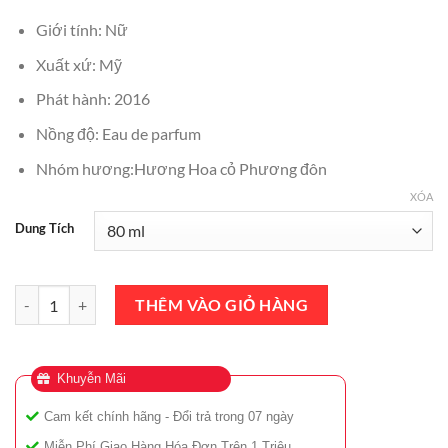
₫3,000,000.
là:
Giới tính: Nữ
₫2,550,000.
Xuất xứ: Mỹ
Phát hành: 2016
Nồng độ: Eau de parfum
Nhóm hương:Hương Hoa cỏ Phương đôn
XÓA
Dung Tích
Nước Hoa Nữ Carolina Herrera Good Girl EDP 80ml số lượng
THÊM VÀO GIỎ HÀNG
Khuyễn Mãi
Cam kết chính hãng - Đổi trả trong 07 ngày
Miễn Phí Giao Hàng Hóa Đơn Trên 1 Triệu