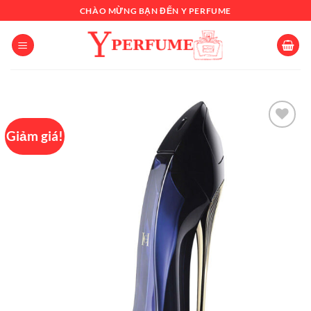
Chuyển
CHÀO MỪNG BẠN ĐẾN Y PERFUME
đến
nội
dung
Giảm giá!
Add to
wishlist