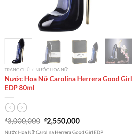
TRANG CHỦ
/
NƯỚC HOA NỮ
Nước Hoa Nữ Carolina Herrera Good Girl
EDP 80ml
Giá
Giá
3,000,000
2,550,000
₫
₫
gốc
hiện
Nước Hoa Nữ Carolina Herrera Good Girl EDP
là:
tại