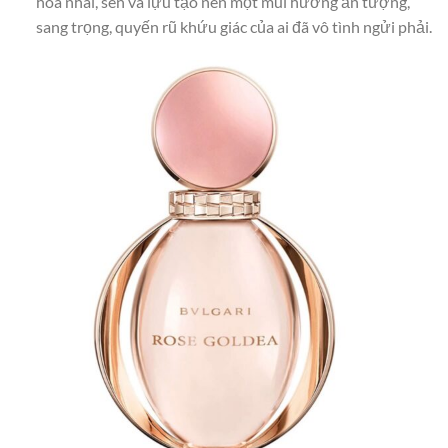
hoa nhài, sen và lựu tạo nên một mùi hương ấn tượng,
sang trọng, quyến rũ khứu giác của ai đã vô tình ngửi phải.