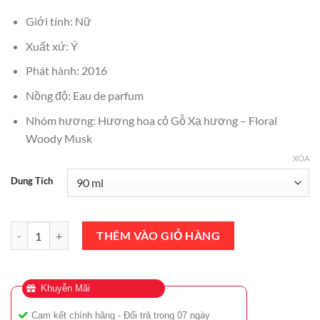
₫2,250,000.
là:
Giới tính: Nữ
₫1,750,000.
Xuất xứ: Ý
Phát hành: 2016
Nồng độ: Eau de parfum
Nhóm hương: Hương hoa cỏ Gỗ Xạ hương – Floral
Woody Musk
XÓA
Dung Tích
Nước Hoa Nữ Bvlgari Rose Goldea EDP 90ml số lượng
THÊM VÀO GIỎ HÀNG
Khuyễn Mãi
Cam kết chính hãng - Đổi trả trong 07 ngày