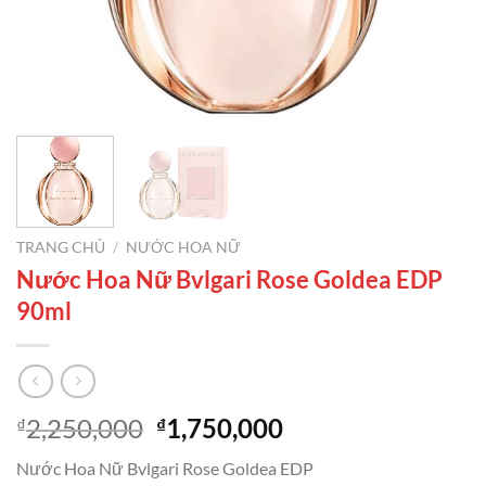
TRANG CHỦ
/
NƯỚC HOA NỮ
Nước Hoa Nữ Bvlgari Rose Goldea EDP
90ml
Giá
Giá
2,250,000
1,750,000
₫
₫
gốc
hiện
Nước Hoa Nữ Bvlgari Rose Goldea EDP
là:
tại