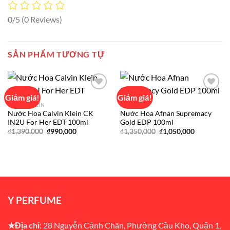
0/5
(0 Reviews)
SẢN PHẨM TƯƠNG TỰ
Giảm giá!
Giảm giá!
CALVIN KLEIN
AFNAN
Nước Hoa Calvin Klein CK
Nước Hoa Afnan Supremacy
Add to
Add to
IN2U For Her EDT 100ml
Gold EDP 100ml
wishlist
wishlist
Giá
Giá
Giá
Giá
₫
1,390,000
₫
990,000
₫
1,350,000
₫
1,050,000
gốc
hiện
gốc
hiện
là:
tại
là:
tại
₫1,390,000.
là:
₫1,350,000.
là:
₫990,000.
₫1,050,000
Y PERFUME
★Địa chỉ
: 28 Nguyễn Cảnh Chân, Phường Cầu Kho, Quận 1,