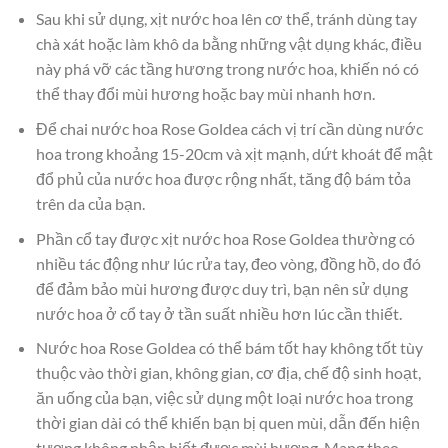
Sau khi sử dụng, xịt nước hoa lên cơ thể, tránh dùng tay
chà xát hoặc làm khô da bằng những vật dụng khác, điều
này phá vỡ các tầng hương trong nước hoa, khiến nó có
thể thay đổi mùi hương hoặc bay mùi nhanh hơn.
Để chai nước hoa Rose Goldea cách vị trí cần dùng nước
hoa trong khoảng 15-20cm và xịt mạnh, dứt khoát để mật
đổ phủ của nước hoa được rộng nhất, tăng độ bám tỏa
trên da của bạn.
Phần cổ tay được xịt nước hoa Rose Goldea thường có
nhiều tác động như lúc rửa tay, đeo vòng, đồng hồ, do đó
để đảm bảo mùi hương được duy trì, bạn nên sử dụng
nước hoa ở cổ tay ở tần suất nhiều hơn lúc cần thiết.
Nước hoa Rose Goldea có thể bám tốt hay không tốt tùy
thuộc vào thời gian, không gian, cơ địa, chế độ sinh hoạt,
ăn uống của bạn, việc sử dụng một loại nước hoa trong
thời gian dài có thể khiến bạn bị quen mùi, dẫn đến hiện
tượng không nhận biết được mùi hương. Mang theo