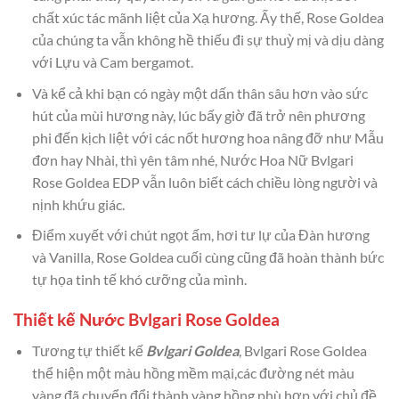
chất xúc tác mãnh liệt của Xạ hương. Ấy thế, Rose Goldea
của chúng ta vẫn không hề thiếu đi sự thuỳ mị và dịu dàng
với Lựu và Cam bergamot.
Và kể cả khi bạn có ngày một dấn thân sâu hơn vào sức
hút của mùi hương này, lúc bấy giờ đã trở nên phương
phi đến kịch liệt với các nốt hương hoa nâng đỡ như Mẫu
đơn hay Nhài, thì yên tâm nhé, Nước Hoa Nữ Bvlgari
Rose Goldea EDP vẫn luôn biết cách chiều lòng người và
nịnh khứu giác.
Điểm xuyết với chút ngọt ấm, hơi tư lự của Đàn hương
và Vanilla, Rose Goldea cuối cùng cũng đã hoàn thành bức
tự họa tinh tế khó cưỡng của mình.
Thiết kế Nước Bvlgari Rose Goldea
Tương tự thiết kế
Bvlgari Goldea
, Bvlgari Rose Goldea
thể hiện một màu hồng mềm mại,các đường nét màu
vàng đã chuyển đổi thành vàng hồng phù hợp với chủ đề