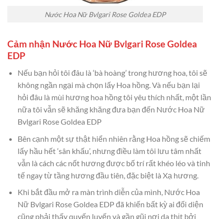
Nước Hoa Nữ Bvlgari Rose Goldea EDP
Cảm nhận Nước Hoa Nữ Bvlgari Rose Goldea
EDP
Nếu bạn hỏi tôi đâu là ‘bà hoàng’ trong hương hoa, tôi sẽ
không ngần ngại mà chọn lấy Hoa hồng. Và nếu bạn lại
hỏi đâu là mùi hương hoa hồng tôi yêu thích nhất, một lần
nữa tôi vẫn sẽ khăng khăng đưa bạn đến Nước Hoa Nữ
Bvlgari Rose Goldea EDP
Bên cạnh một sự thật hiển nhiên rằng Hoa hồng sẽ chiếm
lấy hầu hết ‘sân khấu’, nhưng điều làm tôi lưu tâm nhất
vẫn là cách các nốt hương được bố trí rất khéo léo và tinh
tế ngay từ tầng hương đầu tiên, đặc biệt là Xạ hương.
Khi bắt đầu mở ra màn trình diễn của mình, Nước Hoa
Nữ Bvlgari Rose Goldea EDP đã khiến bất kỳ ai đối diện
cũng phải thấy quyến luyến và gần gũi nơi da thịt bởi