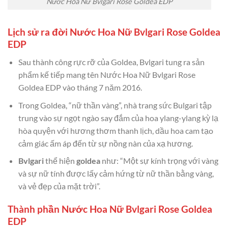
Nước Hoa Nữ Bvlgari Rose Goldea EDP
Lịch sử ra đời Nước Hoa Nữ Bvlgari Rose Goldea
EDP
Sau thành công rực rỡ của Goldea, Bvlgari tung ra sản
phẩm kế tiếp mang tên Nước Hoa Nữ Bvlgari Rose
Goldea EDP
vào tháng 7 năm 2016.
Trong Goldea, “nữ thần vàng”, nhà trang sức Bulgari tập
trung vào sự ngọt ngào say đắm của hoa ylang-ylang kỳ lạ
hòa quyện với hương thơm thanh lịch, dầu hoa cam tạo
cảm giác ấm áp đến từ sự nồng nàn của xạ hương.
Bvlgari
thể hiện
goldea
như: “Một sự kính trọng với vàng
và sự nữ tính được lấy cảm hứng từ nữ thần bằng vàng,
và vẻ đẹp của mặt trời”.
Thành phần Nước Hoa Nữ Bvlgari Rose Goldea
EDP