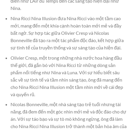
điển như L’Air du Temps đến các sáng tạo hiện đại như
Nina.
Nina Ricci Nina Illusion đưa Nina Ricci vào một tầm cao
mới, mang đến một khía cạnh hoàn toàn mới mẻ và đầy
bất ngờ. Sự hợp tác giữa Olivier Cresp và Nicolas
Bonneville đã tạo ra một tác phẩm độc đáo, kết hợp giữa
sự tinh tế của truyền thống và sự sáng tạo của hiện đại.
Olivier Cresp, một trong những nhà nước hoa hàng đầu
thế giới, đã gắn bó với Nina Ricci từ những dòng sản
phẩm nổi tiếng như Nina và Luna. Với sự hiểu biết sâu
sắc về sự tinh tế và tầm nhìn sáng tạo, ông đã mang đến
cho Nina Ricci Nina Illusion một tầm nhìn mới về cái đẹp
và quyến rũ.
Nicolas Bonneville, một nhà sáng tạo trẻ tuổi nhưng tài
năng, đã đem đến một góc nhìn mới mẻ và độc đáo cho dự
án. Với sự táo bạo và sự tò mò không ngừng, ông đã làm
cho Nina Ricci Nina Illusion trở thành một bản hòa âm của