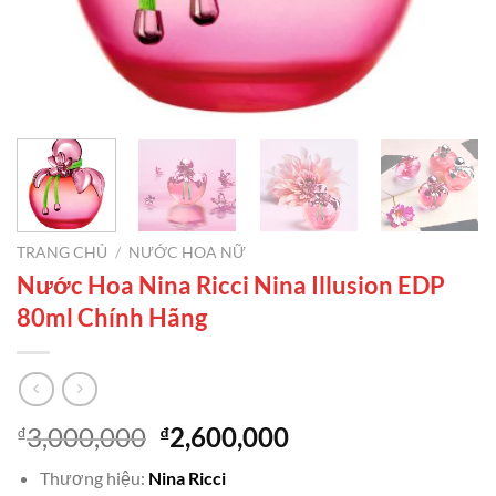
TRANG CHỦ
/
NƯỚC HOA NỮ
Nước Hoa Nina Ricci Nina Illusion EDP
80ml Chính Hãng
Giá
Giá
3,000,000
2,600,000
₫
₫
gốc
hiện
Thương hiệu:
Nina Ricci
là:
tại