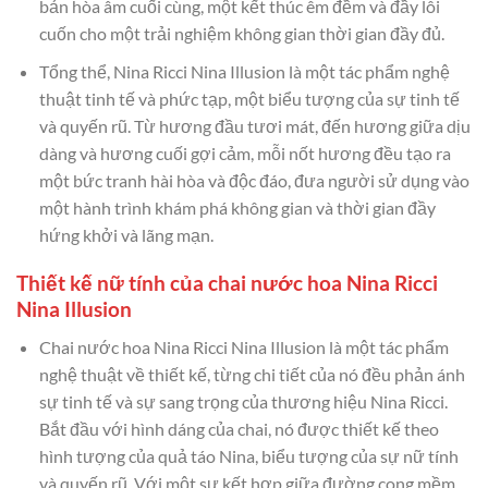
bản hòa âm cuối cùng, một kết thúc êm đềm và đầy lôi
cuốn cho một trải nghiệm không gian thời gian đầy đủ.
Tổng thể, Nina Ricci Nina Illusion là một tác phẩm nghệ
thuật tinh tế và phức tạp, một biểu tượng của sự tinh tế
và quyến rũ. Từ hương đầu tươi mát, đến hương giữa dịu
dàng và hương cuối gợi cảm, mỗi nốt hương đều tạo ra
một bức tranh hài hòa và độc đáo, đưa người sử dụng vào
một hành trình khám phá không gian và thời gian đầy
hứng khởi và lãng mạn.
Thiết kế nữ tính của chai nước hoa Nina Ricci
Nina Illusion
Chai nước hoa Nina Ricci Nina Illusion là một tác phẩm
nghệ thuật về thiết kế, từng chi tiết của nó đều phản ánh
sự tinh tế và sự sang trọng của thương hiệu Nina Ricci.
Bắt đầu với hình dáng của chai, nó được thiết kế theo
hình tượng của quả táo Nina, biểu tượng của sự nữ tính
và quyến rũ. Với một sự kết hợp giữa đường cong mềm