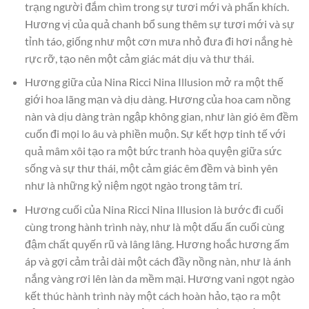
trạng người đắm chìm trong sự tươi mới và phấn khích.
Hương vị của quả chanh bổ sung thêm sự tươi mới và sự
tỉnh táo, giống như một cơn mưa nhỏ đưa đi hơi nắng hè
rực rỡ, tạo nên một cảm giác mát dịu và thư thái.
Hương giữa của Nina Ricci Nina Illusion mở ra một thế
giới hoa lãng mạn và dịu dàng. Hương của hoa cam nồng
nàn và dịu dàng tràn ngập không gian, như làn gió êm đềm
cuốn đi mọi lo âu và phiền muộn. Sự kết hợp tinh tế với
quả mâm xôi tạo ra một bức tranh hòa quyện giữa sức
sống và sự thư thái, một cảm giác êm đềm và bình yên
như là những kỷ niệm ngọt ngào trong tâm trí.
Hương cuối của Nina Ricci Nina Illusion là bước đi cuối
cùng trong hành trình này, như là một dấu ấn cuối cùng
đậm chất quyến rũ và lâng lâng. Hương hoắc hương ấm
áp và gợi cảm trải dài một cách đầy nồng nàn, như là ánh
nắng vàng rơi lên làn da mềm mại. Hương vani ngọt ngào
kết thúc hành trình này một cách hoàn hảo, tạo ra một