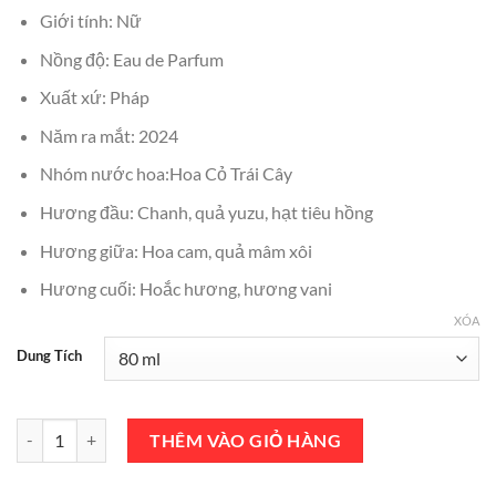
₫3,000,000.
là:
Giới tính: Nữ
₫2,600,000.
Nồng độ: Eau de Parfum
Xuất xứ: Pháp
Năm ra mắt: 2024
Nhóm nước hoa:Hoa Cỏ Trái Cây
Hương đầu: Chanh, quả yuzu, hạt tiêu hồng
Hương giữa: Hoa cam, quả mâm xôi
Hương cuối: Hoắc hương, hương vani
XÓA
Dung Tích
Nước Hoa Nina Ricci Nina Illusion EDP 80ml Chính Hãng số lượng
THÊM VÀO GIỎ HÀNG