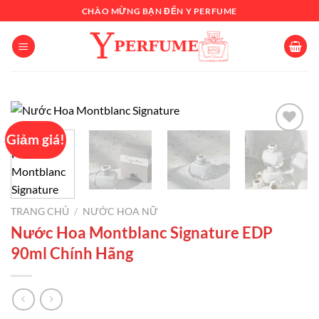
Chuyển
CHÀO MỪNG BẠN ĐẾN Y PERFUME
đến
nội
dung
Giảm giá!
Add to
wishlist
TRANG CHỦ
/
NƯỚC HOA NỮ
Nước Hoa Montblanc Signature EDP
90ml Chính Hãng