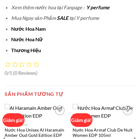
Xem thêm nước hoa tại Fanpage :
Y perfume
Mua Ngay sản Phẩm
SALE
tại Y perfume
Nước Hoa Nam
Nước Hoa Nữ
Thương Hiệu
0/5
(0 Reviews)
SẢN PHẨM TƯƠNG TỰ
Giảm giá!
Giảm giá!
AL HARAMAIN
ARMAF
Nước Hoa Unisex Al Haramain
Nước Hoa Armaf Club De Nuit
Add to
Add to
Amber Oud Gold Edition EDP
Women EDP 105ml
wishlist
wishlist