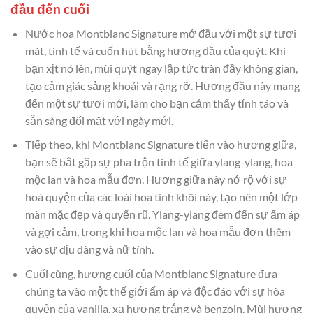
đầu đến cuối
Nước hoa Montblanc Signature mở đầu với một sự tươi
mát, tinh tế và cuốn hút bằng hương đầu của quýt. Khi
bạn xịt nó lên, mùi quýt ngay lập tức tràn đầy không gian,
tạo cảm giác sảng khoái và rạng rỡ. Hương đầu này mang
đến một sự tươi mới, làm cho bạn cảm thấy tỉnh táo và
sẵn sàng đối mặt với ngày mới.
Tiếp theo, khi Montblanc Signature tiến vào hương giữa,
bạn sẽ bắt gặp sự pha trộn tinh tế giữa ylang-ylang, hoa
mộc lan và hoa mẫu đơn. Hương giữa này nở rộ với sự
hoà quyện của các loài hoa tinh khôi này, tạo nên một lớp
màn mặc đẹp và quyến rũ. Ylang-ylang đem đến sự ấm áp
và gợi cảm, trong khi hoa mộc lan và hoa mẫu đơn thêm
vào sự dịu dàng và nữ tính.
Cuối cùng, hương cuối của Montblanc Signature đưa
chúng ta vào một thế giới ấm áp và độc đáo với sự hòa
quyện của vanilla, xạ hương trắng và benzoin. Mùi hương