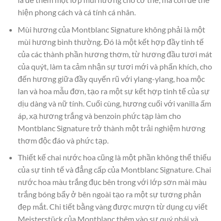
hiện phong cách và cá tính cá nhân.
Mùi hương của Montblanc Signature không phải là một
mùi hương bình thường. Đó là một kết hợp đầy tinh tế
của các thành phần hương thơm, từ hương đầu tươi mát
của quýt, làm ta cảm nhận sự tươi mới và phấn khích, cho
đến hương giữa đầy quyến rũ với ylang-ylang, hoa mộc
lan và hoa mẫu đơn, tạo ra một sự kết hợp tinh tế của sự
dịu dàng và nữ tính. Cuối cùng, hương cuối với vanilla ấm
áp, xạ hương trắng và benzoin phức tạp làm cho
Montblanc Signature trở thành một trải nghiệm hương
thơm độc đáo và phức tạp.
Thiết kế chai nước hoa cũng là một phần không thể thiếu
của sự tinh tế và đẳng cấp của Montblanc Signature. Chai
nước hoa màu trắng đục bên trong với lớp sơn mài màu
trắng bóng bẩy ở bên ngoài tạo ra một sự tương phản
đẹp mắt. Chi tiết bằng vàng được mượn từ dụng cụ viết
Meisterstück của Montblanc thêm vào sự quý phái và