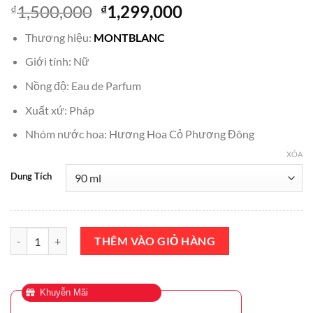
Giá
Giá
1,500,000
1,299,000
₫
₫
gốc
hiện
Thương hiệu:
MONTBLANC
là:
tại
₫1,500,000.
là:
Giới tính: Nữ
₫1,299,000.
Nồng độ: Eau de Parfum
Xuất xứ: Pháp
Nhóm nước hoa: Hương Hoa Cỏ Phương Đông
XÓA
Dung Tích
Nước Hoa Montblanc Signature EDP 90ml Chính Hãng số lượng
THÊM VÀO GIỎ HÀNG
Khuyễn Mãi