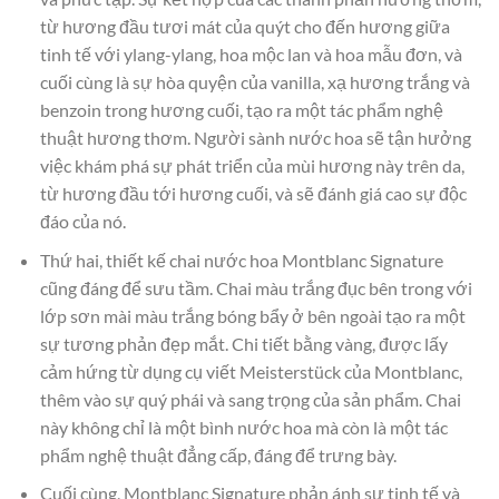
từ hương đầu tươi mát của quýt cho đến hương giữa
tinh tế với ylang-ylang, hoa mộc lan và hoa mẫu đơn, và
cuối cùng là sự hòa quyện của vanilla, xạ hương trắng và
benzoin trong hương cuối, tạo ra một tác phẩm nghệ
thuật hương thơm. Người sành nước hoa sẽ tận hưởng
việc khám phá sự phát triển của mùi hương này trên da,
từ hương đầu tới hương cuối, và sẽ đánh giá cao sự độc
đáo của nó.
Thứ hai, thiết kế chai nước hoa Montblanc Signature
cũng đáng để sưu tầm. Chai màu trắng đục bên trong với
lớp sơn mài màu trắng bóng bẩy ở bên ngoài tạo ra một
sự tương phản đẹp mắt. Chi tiết bằng vàng, được lấy
cảm hứng từ dụng cụ viết Meisterstück của Montblanc,
thêm vào sự quý phái và sang trọng của sản phẩm. Chai
này không chỉ là một bình nước hoa mà còn là một tác
phẩm nghệ thuật đẳng cấp, đáng để trưng bày.
Cuối cùng, Montblanc Signature phản ánh sự tinh tế và