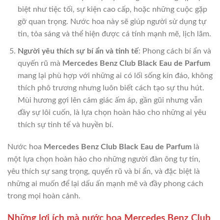
biệt như tiệc tối, sự kiện cao cấp, hoặc những cuộc gặp
gỡ quan trọng. Nước hoa này sẽ giúp người sử dụng tự
tin, tỏa sáng và thể hiện được cá tính mạnh mẽ, lịch lãm.
Người yêu thích sự bí ẩn và tinh tế
: Phong cách bí ẩn và
quyến rũ mà
Mercedes Benz Club Black Eau de Parfum
mang lại phù hợp với những ai có lối sống kín đáo, không
thích phô trương nhưng luôn biết cách tạo sự thu hút.
Mùi hương gợi lên cảm giác ấm áp, gần gũi nhưng vẫn
đầy sự lôi cuốn, là lựa chọn hoàn hảo cho những ai yêu
thích sự tinh tế và huyền bí.
Nước hoa
Mercedes Benz Club Black Eau de Parfum
là
một lựa chọn hoàn hảo cho những người đàn ông tự tin,
yêu thích sự sang trọng, quyến rũ và bí ẩn, và đặc biệt là
những ai muốn để lại dấu ấn mạnh mẽ và đầy phong cách
trong mọi hoàn cảnh.
Những lợi ích mà nước hoa Mercedes Benz Club