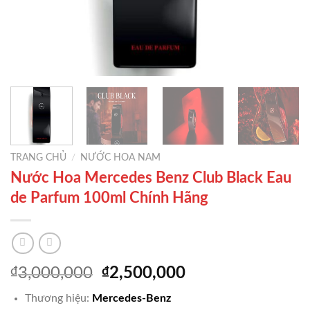
TRANG CHỦ
/
NƯỚC HOA NAM
Nước Hoa Mercedes Benz Club Black Eau
de Parfum 100ml Chính Hãng
Giá
Giá
₫
3,000,000
₫
2,500,000
gốc
hiện
Thương hiệu:
Mercedes-Benz
là:
tại