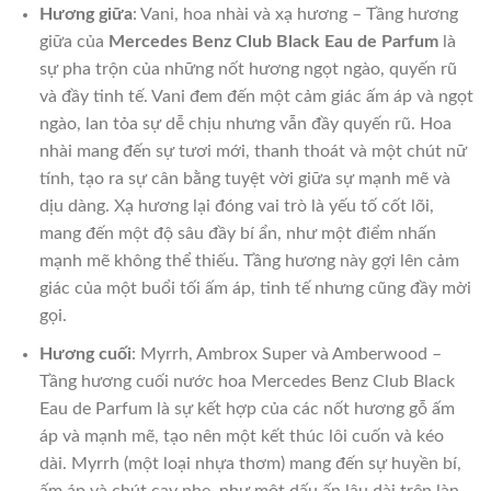
Hương giữa
: Vani, hoa nhài và xạ hương – Tầng hương
giữa của
Mercedes Benz Club Black Eau de Parfum
là
sự pha trộn của những nốt hương ngọt ngào, quyến rũ
và đầy tinh tế. Vani đem đến một cảm giác ấm áp và ngọt
ngào, lan tỏa sự dễ chịu nhưng vẫn đầy quyến rũ. Hoa
nhài mang đến sự tươi mới, thanh thoát và một chút nữ
tính, tạo ra sự cân bằng tuyệt vời giữa sự mạnh mẽ và
dịu dàng. Xạ hương lại đóng vai trò là yếu tố cốt lõi,
mang đến một độ sâu đầy bí ẩn, như một điểm nhấn
mạnh mẽ không thể thiếu. Tầng hương này gợi lên cảm
giác của một buổi tối ấm áp, tinh tế nhưng cũng đầy mời
gọi.
Hương cuối
: Myrrh, Ambrox Super và Amberwood –
Tầng hương cuối nước hoa Mercedes Benz Club Black
Eau de Parfum là sự kết hợp của các nốt hương gỗ ấm
áp và mạnh mẽ, tạo nên một kết thúc lôi cuốn và kéo
dài. Myrrh (một loại nhựa thơm) mang đến sự huyền bí,
ấm áp và chút cay nhẹ, như một dấu ấn lâu dài trên làn