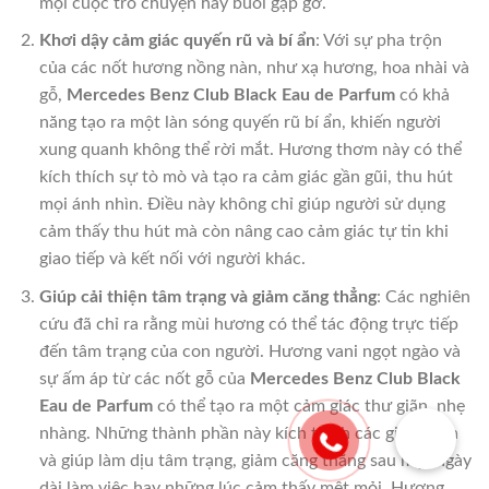
mọi cuộc trò chuyện hay buổi gặp gỡ.
Khơi dậy cảm giác quyến rũ và bí ẩn
: Với sự pha trộn
của các nốt hương nồng nàn, như xạ hương, hoa nhài và
gỗ,
Mercedes Benz Club Black Eau de Parfum
có khả
năng tạo ra một làn sóng quyến rũ bí ẩn, khiến người
xung quanh không thể rời mắt. Hương thơm này có thể
kích thích sự tò mò và tạo ra cảm giác gần gũi, thu hút
mọi ánh nhìn. Điều này không chỉ giúp người sử dụng
cảm thấy thu hút mà còn nâng cao cảm giác tự tin khi
giao tiếp và kết nối với người khác.
Giúp cải thiện tâm trạng và giảm căng thẳng
: Các nghiên
cứu đã chỉ ra rằng mùi hương có thể tác động trực tiếp
đến tâm trạng của con người. Hương vani ngọt ngào và
sự ấm áp từ các nốt gỗ của
Mercedes Benz Club Black
Eau de Parfum
có thể tạo ra một cảm giác thư giãn, nhẹ
nhàng. Những thành phần này kích thích các giác quan
và giúp làm dịu tâm trạng, giảm căng thẳng sau một ngày
dài làm việc hay những lúc cảm thấy mệt mỏi. Hương