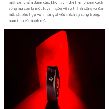
một sản phẩm đẳng cấp, không chỉ thể hiện phong cách
sống mà còn là một tuyên ngôn về sự thành công và đam
mê, rất phù hợp với những ai yêu thích sự sang trọng,
nam tính và mạnh mẽ.