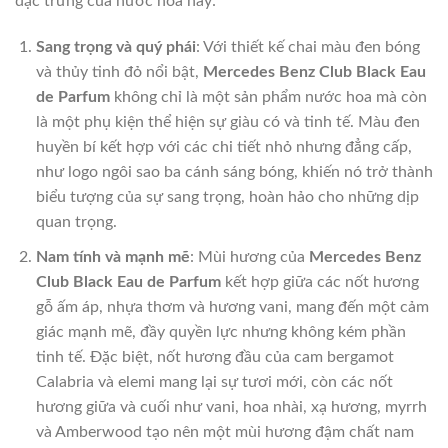
đặc trưng của nước hoa này:
Sang trọng và quý phái
: Với thiết kế chai màu đen bóng
và thủy tinh đỏ nổi bật,
Mercedes Benz Club Black Eau
de Parfum
không chỉ là một sản phẩm nước hoa mà còn
là một phụ kiện thể hiện sự giàu có và tinh tế. Màu đen
huyền bí kết hợp với các chi tiết nhỏ nhưng đẳng cấp,
như logo ngôi sao ba cánh sáng bóng, khiến nó trở thành
biểu tượng của sự sang trọng, hoàn hảo cho những dịp
quan trọng.
Nam tính và mạnh mẽ
: Mùi hương của
Mercedes Benz
Club Black Eau de Parfum
kết hợp giữa các nốt hương
gỗ ấm áp, nhựa thơm và hương vani, mang đến một cảm
giác mạnh mẽ, đầy quyền lực nhưng không kém phần
tinh tế. Đặc biệt, nốt hương đầu của cam bergamot
Calabria và elemi mang lại sự tươi mới, còn các nốt
hương giữa và cuối như vani, hoa nhài, xạ hương, myrrh
và Amberwood tạo nên một mùi hương đậm chất nam