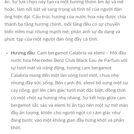
ẩn. Sự lựa chọn này tạo ra một hương thơm ấm áp và mê
hoặc, làm nổi bật vẻ sang trọng và tinh tế của người đàn
ông hiện đại. Cấu trúc hương của nước hoa này được chia
thành ba tầng hương chính, mỗi tầng đều có sự chuyển
biến mềm mại nhưng mạnh mẽ, phản ánh sự đa dạng và
phức tạp của một người đàn ông đầy cá tính.
Hương đầu
: Cam bergamot Calabria và elemi – Mở đầu
nước hoa Mercedes Benz Club Black Eau de Parfum với
sự tươi mát và năng động, hương cam bergamot
Calabria mang đến một làn sóng tươi mới, chua nhẹ
nhưng đầy sức sống. Bên cạnh đó, elemi bổ sung một sự
cay nồng, gợi lên cảm giác tươi mát đặc biệt, đồng thời
có một chút xạ hương nhẹ nhàng. Sự kết hợp giữa cam
bergamot sắc sảo và elemi bí ẩn tạo nên một sự mở màn
đầy ấn tượng, khiến cho người ngửi có cảm giác như
đang bước vào một không gian đầy hứng khởi và phấn
khởi.