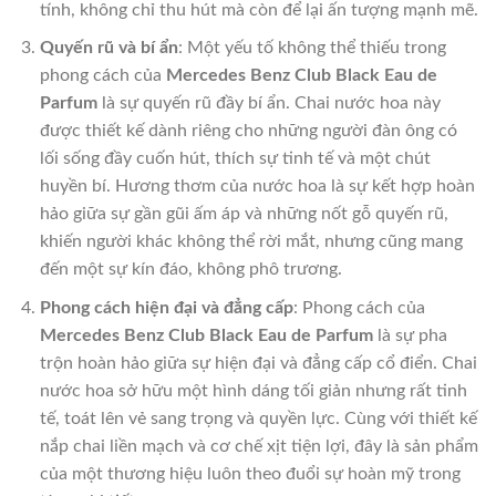
tính, không chỉ thu hút mà còn để lại ấn tượng mạnh mẽ.
Quyến rũ và bí ẩn
: Một yếu tố không thể thiếu trong
phong cách của
Mercedes Benz Club Black Eau de
Parfum
là sự quyến rũ đầy bí ẩn. Chai nước hoa này
được thiết kế dành riêng cho những người đàn ông có
lối sống đầy cuốn hút, thích sự tinh tế và một chút
huyền bí. Hương thơm của nước hoa là sự kết hợp hoàn
hảo giữa sự gần gũi ấm áp và những nốt gỗ quyến rũ,
khiến người khác không thể rời mắt, nhưng cũng mang
đến một sự kín đáo, không phô trương.
Phong cách hiện đại và đẳng cấp
: Phong cách của
Mercedes Benz Club Black Eau de Parfum
là sự pha
trộn hoàn hảo giữa sự hiện đại và đẳng cấp cổ điển. Chai
nước hoa sở hữu một hình dáng tối giản nhưng rất tinh
tế, toát lên vẻ sang trọng và quyền lực. Cùng với thiết kế
nắp chai liền mạch và cơ chế xịt tiện lợi, đây là sản phẩm
của một thương hiệu luôn theo đuổi sự hoàn mỹ trong