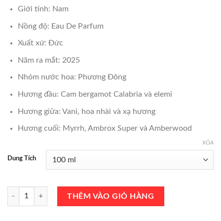
₫3,000,000.
là:
Giới tính: Nam
₫2,500,000.
Nồng độ: Eau De Parfum
Xuất xứ: Đức
Năm ra mắt: 2025
Nhóm nước hoa: Phương Đông
Hương đầu: Cam bergamot Calabria và elemi
Hương giữa: Vani, hoa nhài và xạ hương
Hương cuối: Myrrh, Ambrox Super và Amberwood
XÓA
Dung Tích
Nước Hoa Mercedes Benz Club Black Eau de Parfum 100ml Chính Hãng
THÊM VÀO GIỎ HÀNG