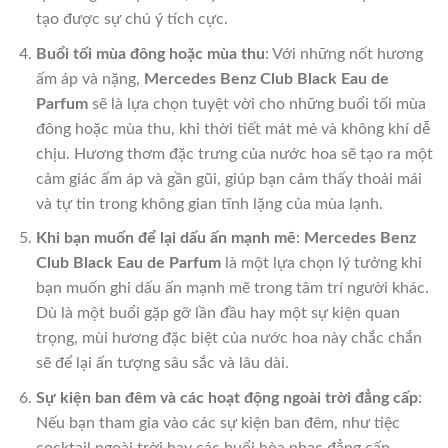
tạo được sự chú ý tích cực.
Buổi tối mùa đông hoặc mùa thu
: Với những nốt hương
ấm áp và nặng,
Mercedes Benz Club Black Eau de
Parfum
sẽ là lựa chọn tuyệt vời cho những buổi tối mùa
đông hoặc mùa thu, khi thời tiết mát mẻ và không khí dễ
chịu. Hương thơm đặc trưng của nước hoa sẽ tạo ra một
cảm giác ấm áp và gần gũi, giúp bạn cảm thấy thoải mái
và tự tin trong không gian tĩnh lặng của mùa lạnh.
Khi bạn muốn để lại dấu ấn mạnh mẽ
:
Mercedes Benz
Club Black Eau de Parfum
là một lựa chọn lý tưởng khi
bạn muốn ghi dấu ấn mạnh mẽ trong tâm trí người khác.
Dù là một buổi gặp gỡ lần đầu hay một sự kiện quan
trọng, mùi hương đặc biệt của nước hoa này chắc chắn
sẽ để lại ấn tượng sâu sắc và lâu dài.
Sự kiện ban đêm và các hoạt động ngoài trời đẳng cấp
:
Nếu bạn tham gia vào các sự kiện ban đêm, như tiệc
cocktail ngoài trời hay các buổi hòa nhạc đẳng cấp,