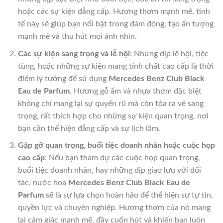
hoặc các sự kiện đẳng cấp. Hương thơm mạnh mẽ, tinh
tế này sẽ giúp bạn nổi bật trong đám đông, tạo ấn tượng
mạnh mẽ và thu hút mọi ánh nhìn.
Các sự kiện sang trọng và lễ hội
: Những dịp lễ hội, tiệc
tùng, hoặc những sự kiện mang tính chất cao cấp là thời
điểm lý tưởng để sử dụng
Mercedes Benz Club Black
Eau de Parfum
. Hương gỗ ấm và nhựa thơm đặc biệt
không chỉ mang lại sự quyến rũ mà còn tỏa ra vẻ sang
trọng, rất thích hợp cho những sự kiện quan trọng, nơi
bạn cần thể hiện đẳng cấp và sự lịch lãm.
Gặp gỡ quan trọng, buổi tiệc doanh nhân hoặc cuộc họp
cao cấp
: Nếu bạn tham dự các cuộc họp quan trọng,
buổi tiệc doanh nhân, hay những dịp giao lưu với đối
tác, nước hoa
Mercedes Benz Club Black Eau de
Parfum
sẽ là sự lựa chọn hoàn hảo để thể hiện sự tự tin,
quyền lực và chuyên nghiệp. Hương thơm của nó mang
lại cảm giác mạnh mẽ, đầy cuốn hút và khiến bạn luôn