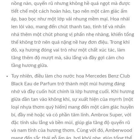
nồng nàn, quyến rũ nhưng không hề quá ngọt mà được
tiết chế một cách hoàn hảo, tạo nên một cảm giác ấm
áp, bao bọc như một lớp vải nhung mềm mại. Hoa nhài
len lỏi vào, mang đến chút thanh tao, tinh tế và nhấn
nhá thêm một chút phong vị phấn nhẹ nhàng, khiến tổng
thể không trở nên quá nặng nề hay đơn điệu. Trong khi
đó, xạ hương đóng vai trò như một chất xúc tác, làm
tăng thêm độ mượt mà, sâu lắng và đầy gợi cảm cho
tầng hương giữa.
Tuy nhiên, điều làm cho nước hoa Mercedes Benz Club
Black Eau de Parfum trở thành một mùi hương đáng
nhớ và đầy cuốn hút chính là lớp hương cuối. Khi hương
giữa dần tan vào không khí, sự xuất hiện của myrrh (một
loại nhựa thơm quý hiếm) mang đến một cảm giác huyền
bí, đầy mê hoặc và có phần tâm linh. Ambrox Super, với
đặc tính sâu lắng và bền mùi, giúp gia tăng độ quyến rũ
và nam tính của hương thơm. Cùng với đó, Amberwood
mang đến sắc thái gỗ ấm áp, hơi khói nhẹ, giúp tổng thể