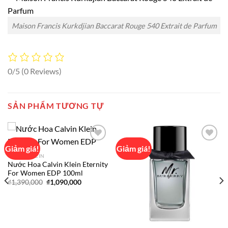
Maison Francis Kurkdjian Baccarat Rouge 540 Extrait de Parfum
0/5
(0 Reviews)
SẢN PHẨM TƯƠNG TỰ
Giảm giá!
Giảm giá!
CALVIN KLEIN
Nước Hoa Calvin Klein Eternity
Add to
Add to
For Women EDP 100ml
wishlist
wishlist
Giá
Giá
₫
1,390,000
₫
1,090,000
gốc
hiện
là:
tại
000
₫1,390,000.
là:
₫1,090,000.
000