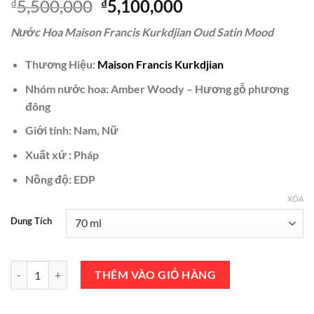
Giá
Giá
5,500,000
5,100,000
₫
₫
gốc
hiện
Nước Hoa Maison Francis Kurkdjian Oud Satin Mood
là:
tại
₫5,500,000.
là:
Thương Hiệu:
Maison Francis Kurkdjian
₫5,100,000.
Nhóm nước hoa: Amber Woody – Hương gỗ phương
đông
Giới tính: Nam, Nữ
Xuất xứ : Pháp
Nồng độ: EDP
XÓA
Dung Tích
Nước Hoa Maison Francis Kurkdjian Oud Satin Mood EDP 70ml Chín
THÊM VÀO GIỎ HÀNG