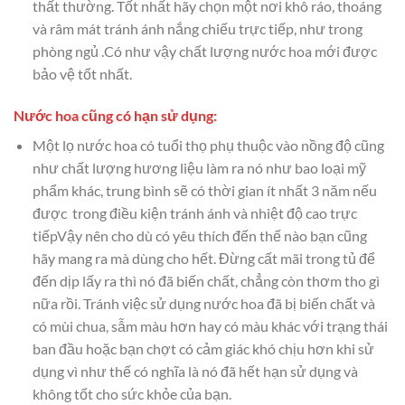
thất thường. Tốt nhất hãy chọn một nơi khô ráo, thoáng
và râm mát tránh ánh nắng chiếu trực tiếp, như trong
phòng ngủ .Có như vậy chất lượng nước hoa mới được
bảo vệ tốt nhất.
Nước hoa cũng có hạn sử dụng:
Một lọ nước hoa có tuổi thọ phụ thuộc vào nồng độ cũng
như chất lượng hương liệu làm ra nó như bao loại mỹ
phẩm khác, trung bình sẽ có thời gian ít nhất 3 năm nếu
được trong điều kiện tránh ánh và nhiệt độ cao trực
tiếpVậy nên cho dù có yêu thích đến thế nào bạn cũng
hãy mang ra mà dùng cho hết. Đừng cất mãi trong tủ để
đến dịp lấy ra thì nó đã biến chất, chẳng còn thơm tho gì
nữa rồi. Tránh việc sử dụng nước hoa đã bị biến chất và
có mùi chua, sẫm màu hơn hay có màu khác với trạng thái
ban đầu hoặc bạn chợt có cảm giác khó chịu hơn khi sử
dụng vì như thế có nghĩa là nó đã hết hạn sử dụng và
không tốt cho sức khỏe của bạn.