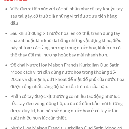
Việc được tiếp xúc với các bộ phận như cổ tay, khuỷu tay,
sau tai, gáy, cổ trước là những vị trí được ưu tiên hàng
đầu
Sau khi sử dụng, xịt nước hoa lên cơ thể, tránh dùng tay
chà xát hoặc làm khô da bằng những vật dụng khác, điều
này phá vỡ các tầng hương trong nước hoa, khiến nó có
thể thay đổi mùi hương hoặc bay mùi nhanh hơn.
Để chai Nước Hoa Maison Francis Kurkdjian Oud Satin
Mood cách vị trí cần dùng nước hoa trong khoảng 15-
20cm và xịt mạnh, dứt khoát để mật đổ phủ của nước hoa
được rộng nhất, tăng độ bám tỏa trên da của bạn.
Phần cổ tay được xịt thường có nhiều tác động như lúc
rửa tay, đeo vòng, đồng hồ, do đó để đảm bảo mùi hương
được duy trì, bạn nên sử dụng nước hoa ở cổ tay ở tần
suất nhiều hơn lúc cần thiết.
Nước Hoa Maison Francis Kurkdjian Oud Satin Mood có