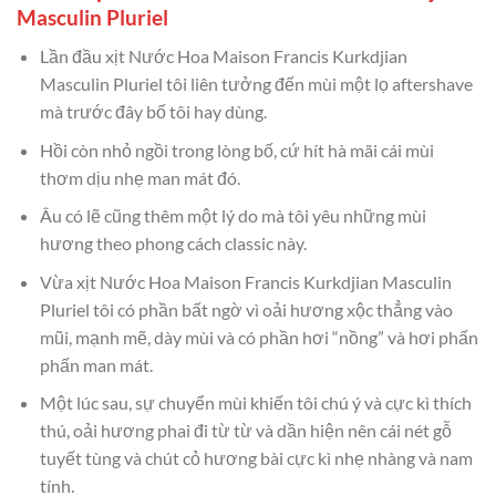
Masculin Pluriel
Lần đầu xịt Nước Hoa Maison Francis Kurkdjian
Masculin Pluriel tôi liên tưởng đến mùi một lọ aftershave
mà trước đây bố tôi hay dùng.
Hồi còn nhỏ ngồi trong lòng bố, cứ hít hà mãi cái mùi
thơm dịu nhẹ man mát đó.
Âu có lẽ cũng thêm một lý do mà tôi yêu những mùi
hương theo phong cách classic này.
Vừa xịt Nước Hoa Maison Francis Kurkdjian Masculin
Pluriel tôi có phần bất ngờ vì oải hương xộc thẳng vào
mũi, mạnh mẽ, dày mùi và có phần hơi “nồng” và hơi phấn
phấn man mát.
Một lúc sau, sự chuyển mùi khiến tôi chú ý và cực kì thích
thú, oải hương phai đi từ từ và dần hiện nên cái nét gỗ
tuyết tùng và chút cỏ hương bài cực kì nhẹ nhàng và nam
tính.