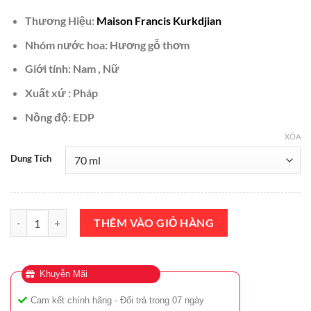
₫6,000,000.
là:
Thương Hiệu:
Maison Francis Kurkdjian
₫5,500,000.
Nhóm nước hoa: Hương gỗ thơm
Giới tính: Nam , Nữ
Xuất xứ : Pháp
Nồng độ: EDP
XÓA
Dung Tích
Nước Hoa Maison Francis Kurkdjian Masculin Pluriel 70ml Chính Hã
THÊM VÀO GIỎ HÀNG
Khuyễn Mãi
Cam kết chính hãng - Đổi trả trong 07 ngày