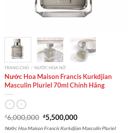
TRANG CHỦ
/
NƯỚC HOA NỮ
Nước Hoa Maison Francis Kurkdjian
Masculin Pluriel 70ml Chính Hãng
Giá
Giá
6,000,000
5,500,000
₫
₫
gốc
hiện
Nước Hoa Maison Francis Kurkdjian Masculin Pluriel
là:
tại