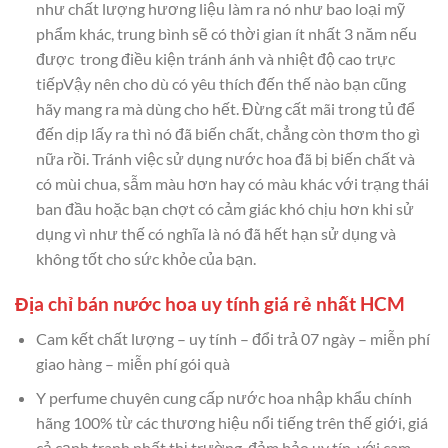
như chất lượng hương liệu làm ra nó như bao loại mỹ
phẩm khác, trung bình sẽ có thời gian ít nhất 3 năm nếu
được trong điều kiện tránh ánh và nhiệt độ cao trực
tiếpVậy nên cho dù có yêu thích đến thế nào bạn cũng
hãy mang ra mà dùng cho hết. Đừng cất mãi trong tủ để
đến dịp lấy ra thì nó đã biến chất, chẳng còn thơm tho gì
nữa rồi. Tránh việc sử dụng nước hoa đã bị biến chất và
có mùi chua, sẫm màu hơn hay có màu khác với trạng thái
ban đầu hoặc bạn chợt có cảm giác khó chịu hơn khi sử
dụng vì như thế có nghĩa là nó đã hết hạn sử dụng và
không tốt cho sức khỏe của bạn.
Địa chỉ bán nước hoa uy tính giá rẻ nhất HCM
Cam kết chất lượng – uy tính – đổi trả 07 ngày – miễn phí
giao hàng – miễn phí gói quà
Y perfume chuyên cung cấp nước hoa nhập khẩu chính
hãng 100% từ các thương hiệu nổi tiếng trên thế giới, giá
cả cạnh tranh nhất thị trường, đảm bảo uy tín, với cam