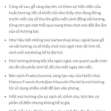
Càng về sau, gỗ càng dày lên, có thêm sự hiện diện của
hoắc hương, tất cả khiến tôi cảm thấy như đang đứng
trước một cây cổ thụ lớn giữa một cánh đồng oải hương,
từng cơn gió mát thổi qua mang theo chút mùi đất ẩm ẩm
của cỏ hương bài.
Như hầu hết những mùi barbershop khác, ngoài base gỗ
và oải hương, ta sẽ thấy chút mùi ngọt nhẹ rất tinh tế,
nịnh mũi mà không hề bị đại trà.
Mùi hương không bốc tỏa ngùn ngụt, mà quanh quẩn trên
da rất vửa phải, tinh tế, đủ cho một ngày làm việc.
Bên cạnh Prada Lhomme, sáng tạo này của Nước Hoa
Maison Francis Kurkdjian Masculin Pluriel là mùi hương
tôi sử dụng nhiều nhất để làm văn phòng.
Một mùi hương của sự sạch sẽ, chỉnh chu, lịch lãm, có
phần cổ điển nhưng không hề bị già.