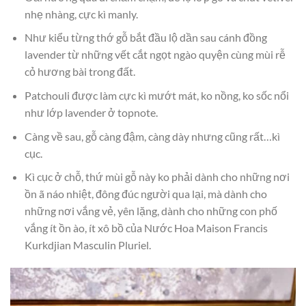
nhẹ nhàng, cực kì manly.
Như kiểu từng thớ gỗ bắt đầu lộ dần sau cánh đồng
lavender từ những vết cắt ngọt ngào quyện cùng mùi rễ
cỏ hương bài trong đất.
Patchouli được làm cực kì mướt mát, ko nồng, ko sốc nổi
như lớp lavender ở topnote.
Càng về sau, gỗ càng đậm, càng dày nhưng cũng rất…kì
cục.
Kì cục ở chỗ, thứ mùi gỗ này ko phải dành cho những nơi
ồn ã náo nhiệt, đông đúc người qua lại, mà dành cho
những nơi vắng vẻ, yên lặng, dành cho những con phố
vắng ít ồn ào, ít xô bồ của Nước Hoa Maison Francis
Kurkdjian Masculin Pluriel.