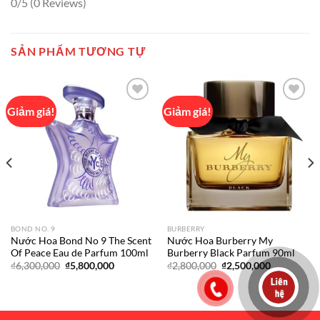
0/5
(0 Reviews)
SẢN PHẨM TƯƠNG TỰ
Giảm giá!
Giảm giá!
Add to
Add to
wishlist
wishlist
BOND NO. 9
BURBERRY
Nước Hoa Bond No 9 The Scent
Nước Hoa Burberry My
Of Peace Eau de Parfum 100ml
Burberry Black Parfum 90ml
Giá
Giá
Giá
Giá
₫
6,300,000
₫
5,800,000
₫
2,800,000
₫
2,500,000
gốc
hiện
gốc
hiện
là:
tại
là:
tại
₫6,300,000.
là:
₫2,800,000.
là:
0.
₫5,800,000.
₫2,500,000