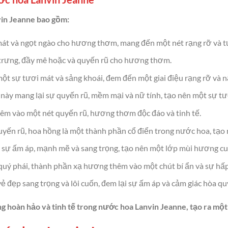
vin Jeanne bao gồm:
 mát và ngọt ngào cho hương thơm, mang đến một nét rạng rỡ và t
trưng, đầy mê hoặc và quyến rũ cho hương thơm.
một sự tươi mát và sảng khoái, đem đến một giai điệu rạng rỡ và
y mang lại sự quyến rũ, mềm mại và nữ tính, tạo nên một sự tươ
êm vào một nét quyến rũ, hương thơm độc đáo và tinh tế.
ến rũ, hoa hồng là một thành phần cổ điển trong nước hoa, tạo 
ự ấm áp, mạnh mẽ và sang trọng, tạo nên một lớp mùi hương cuối 
quý phái, thành phần xạ hương thêm vào một chút bí ẩn và sự h
 đẹp sang trọng và lôi cuốn, đem lại sự ấm áp và cảm giác hòa qu
g hoàn hảo và tinh tế trong nước hoa Lanvin Jeanne, tạo ra mộ