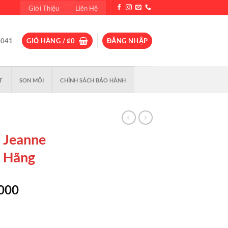
Giới Thiệu
Liên Hệ
0041
GIỎ HÀNG /
₫
0
ĐĂNG NHẬP
T
SON MÔI
CHÍNH SÁCH BẢO HÀNH
 Jeanne
 Hãng
Giá
,000
hiện
tại
000.
là: