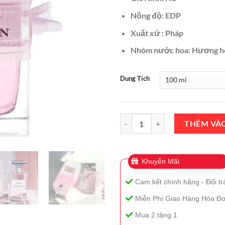
Nồng độ: EDP
Xuất xứ : Pháp
Nhóm nước hoa: Hương hoa
Dung Tích
Nước Hoa Lanvin Jeanne EDP 10
THÊM VÀ
Khuyễn Mãi
Cam kết chính hãng - Đổi tr
Miễn Phí Giao Hàng Hóa Đơ
Mua 2 tặng 1