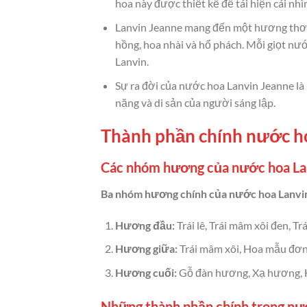
hoa này được thiết kế để tái hiện cái nh
Lanvin Jeanne mang đến một hương thơm 
hồng, hoa nhài và hổ phách. Mỗi giọt nư
Lanvin.
Sự ra đời của nước hoa Lanvin Jeanne là
năng và di sản của người sáng lập.
Thành phần chính nước h
Các nhóm hương của nước hoa La
Ba nhóm hương chính của nước hoa Lanvi
Hương đầu:
Trái lê, Trái mâm xôi đen, Tr
Hương giữa:
Trái mâm xôi, Hoa mẫu đơn
Hương cuối:
Gỗ đàn hương, Xạ hương, 
Những thành phần chính trong nư