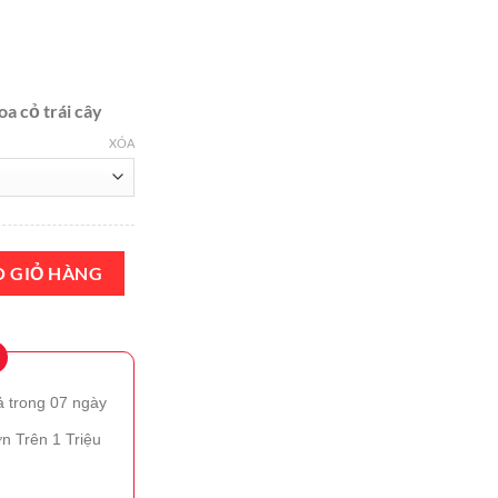
₫1,099,000.
 cỏ trái cây
XÓA
0ml Chính Hãng số lượng
O GIỎ HÀNG
ả trong 07 ngày
n Trên 1 Triệu