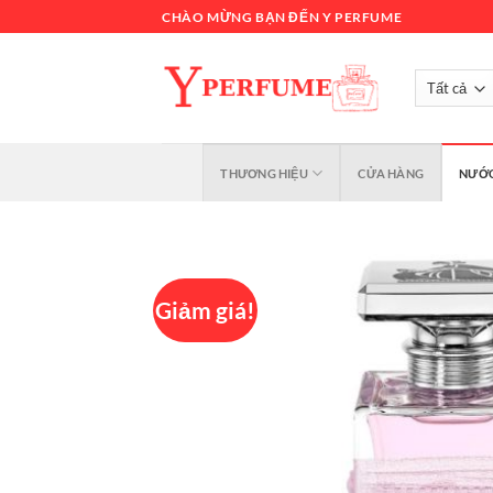
Chuyển
CHÀO MỪNG BẠN ĐẾN Y PERFUME
đến
nội
dung
THƯƠNG HIỆU
CỬA HÀNG
NƯỚC
Giảm giá!