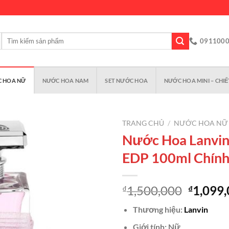
Tìm
091100
kiếm:
 HOA NỮ
NƯỚC HOA NAM
SET NƯỚC HOA
NƯỚC HOA MINI – CHIẾ
TRANG CHỦ
/
NƯỚC HOA NỮ
Nước Hoa Lanvin
EDP 100ml Chính
Add to
wishlist
Giá
1,500,000
1,099
₫
₫
gốc
Thương hiệu:
Lanvin
là:
₫1,500,
Giới tính: Nữ