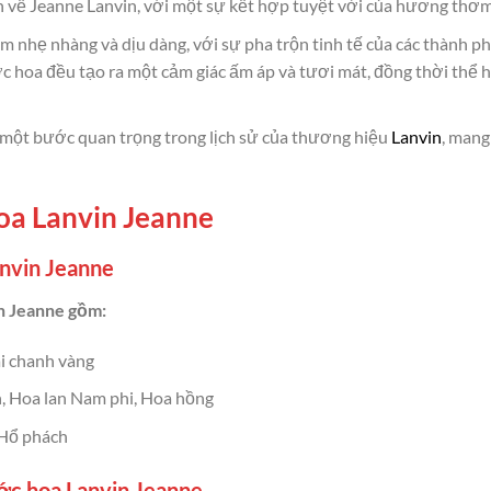
ìn về Jeanne Lanvin, với một sự kết hợp tuyệt vời của hương thơm 
nhẹ nhàng và dịu dàng, với sự pha trộn tinh tế của các thành 
ớc hoa đều tạo ra một cảm giác ấm áp và tươi mát, đồng thời thể 
 một bước quan trọng trong lịch sử của thương hiệu
Lanvin
, mang
oa Lanvin Jeanne
nvin Jeanne
n Jeanne gồm:
ái chanh vàng
, Hoa lan Nam phi, Hoa hồng
Hổ phách
ớc hoa Lanvin Jeanne