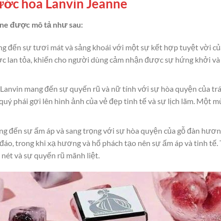
ớc hoa Lanvin Jeanne
ne được mô tả như sau:
ến sự tươi mát và sảng khoái với một sự kết hợp tuyệt vời của tr
c lan tỏa, khiến cho người dùng cảm nhận được sự hứng khởi và
nvin mang đến sự quyến rũ và nữ tính với sự hòa quyện của trá
quý phái gợi lên hình ảnh của vẻ đẹp tinh tế và sự lịch lãm. Một
g đến sự ấm áp và sang trọng với sự hòa quyện của gỗ đàn hươn
o, trong khi xạ hương và hổ phách tạo nên sự ấm áp và tinh tế.
m nét và sự quyến rũ mãnh liệt.