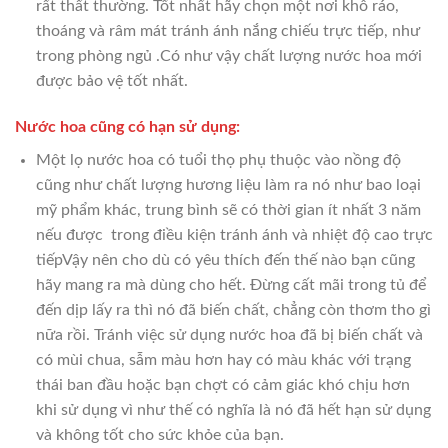
rất thất thường. Tốt nhất hãy chọn một nơi khô ráo,
thoáng và râm mát tránh ánh nắng chiếu trực tiếp, như
trong phòng ngủ .Có như vậy chất lượng nước hoa mới
được bảo vệ tốt nhất.
Nước hoa cũng có hạn sử dụng:
Một lọ nước hoa có tuổi thọ phụ thuộc vào nồng độ
cũng như chất lượng hương liệu làm ra nó như bao loại
mỹ phẩm khác, trung bình sẽ có thời gian ít nhất 3 năm
nếu được trong điều kiện tránh ánh và nhiệt độ cao trực
tiếpVậy nên cho dù có yêu thích đến thế nào bạn cũng
hãy mang ra mà dùng cho hết. Đừng cất mãi trong tủ để
đến dịp lấy ra thì nó đã biến chất, chẳng còn thơm tho gì
nữa rồi. Tránh việc sử dụng nước hoa đã bị biến chất và
có mùi chua, sẫm màu hơn hay có màu khác với trạng
thái ban đầu hoặc bạn chợt có cảm giác khó chịu hơn
khi sử dụng vì như thế có nghĩa là nó đã hết hạn sử dụng
và không tốt cho sức khỏe của bạn.