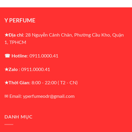
là:
tại
là:
tại
₫1,390,000.
là:
₫1,000,000.
là:
₫990,000.
₫950,000.
Y PERFUME
★Địa chỉ
: 28 Nguyễn Cảnh Chân, Phường Cầu Kho, Quận
1, TPHCM
☎ Hotline
: 0911.0000.41
★Zalo
: 0911.0000.41
★Thời Gian
: 8:00 - 22:00 ( T2 - CN)
✉ Email: yperfumeodr@gmail.com
DANH MỤC