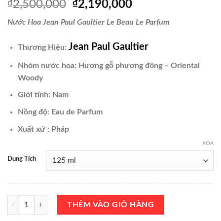
Giá
Giá
₫
2,500,000
₫
2,190,000
gốc
hiện
Nước Hoa Jean Paul Gaultier Le Beau Le Parfum
là:
tại
₫2,500,000.
là:
Jean Paul Gaultier
Thương Hiệu:
₫2,190,000.
Nhóm nước hoa: Hương gỗ phương đông – Oriental
Woody
Giới tính: Nam
Nồng độ: Eau de Parfum
Xuất xứ : Pháp
XÓA
Dung Tích
Nước Hoa Jean Paul Gaultier Le Beau Le Parfum EDP Intense 125ml C
THÊM VÀO GIỎ HÀNG