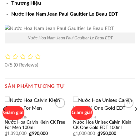
Thương Hiệu
Nước Hoa Nam Jean Paul Gaultier Le Beau EDT
Nước Hoa Nam Jean Paul Gaultier Le Beau EDT
0/5
(0 Reviews)
SẢN PHẨM TƯƠNG TỰ
Giảm giá!
Giảm giá!
CALVIN KLEIN
CALVIN KLEIN
Nước Hoa Calvin Klein CK Free
Nước Hoa Unisex Calvin Klein
Add to
Add to
For Men 100ml
CK One Gold EDT 100ml
wishlist
wishlist
Giá
Giá
Giá
Giá
₫
1,390,000
₫
990,000
₫
1,000,000
₫
950,000
gốc
hiện
gốc
hiện