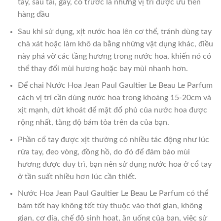
tay, sau tai, gáy, cổ trước là những vị trí được ưu tiên
hàng đầu
Sau khi sử dụng, xịt nước hoa lên cơ thể, tránh dùng tay
chà xát hoặc làm khô da bằng những vật dụng khác, điều
này phá vỡ các tầng hương trong nước hoa, khiến nó có
thể thay đổi mùi hương hoặc bay mùi nhanh hơn.
Để chai Nước Hoa Jean Paul Gaultier Le Beau Le Parfum
cách vị trí cần dùng nước hoa trong khoảng 15-20cm và
xịt mạnh, dứt khoát để mật đổ phủ của nước hoa được
rộng nhất, tăng độ bám tỏa trên da của bạn.
Phần cổ tay được xịt thường có nhiều tác động như lúc
rửa tay, đeo vòng, đồng hồ, do đó để đảm bảo mùi
hương được duy trì, bạn nên sử dụng nước hoa ở cổ tay
ở tần suất nhiều hơn lúc cần thiết.
Nước Hoa Jean Paul Gaultier Le Beau Le Parfum có thể
bám tốt hay không tốt tùy thuộc vào thời gian, không
gian, cơ địa, chế độ sinh hoạt, ăn uống của bạn, việc sử