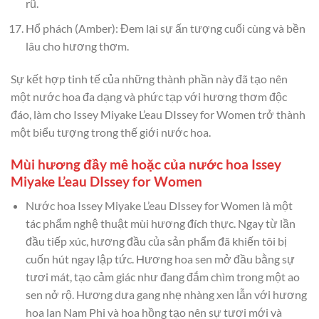
rũ.
Hổ phách (Amber): Đem lại sự ấn tượng cuối cùng và bền
lâu cho hương thơm.
Sự kết hợp tinh tế của những thành phần này đã tạo nên
một nước hoa đa dạng và phức tạp với hương thơm độc
đáo, làm cho Issey Miyake L’eau DIssey for Women trở thành
một biểu tượng trong thế giới nước hoa.
Mùi hương đầy mê hoặc của nước hoa Issey
Miyake L’eau DIssey for Women
Nước hoa Issey Miyake L’eau DIssey for Women là một
tác phẩm nghệ thuật mùi hương đích thực. Ngay từ lần
đầu tiếp xúc, hương đầu của sản phẩm đã khiến tôi bị
cuốn hút ngay lập tức. Hương hoa sen mở đầu bằng sự
tươi mát, tạo cảm giác như đang đắm chìm trong một ao
sen nở rộ. Hương dưa gang nhẹ nhàng xen lẫn với hương
hoa lan Nam Phi và hoa hồng tạo nên sự tươi mới và