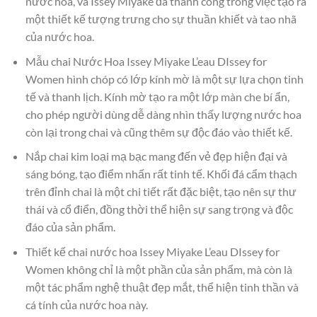
nước hoa, và Issey Miyake đã thành công trong việc tạo ra
một thiết kế tượng trưng cho sự thuần khiết và tao nhã
của nước hoa.
Mẫu chai Nước Hoa Issey Miyake L’eau DIssey for
Women hình chóp có lớp kính mờ là một sự lựa chọn tinh
tế và thanh lịch. Kính mờ tạo ra một lớp màn che bí ẩn,
cho phép người dùng dễ dàng nhìn thấy lượng nước hoa
còn lại trong chai và cũng thêm sự độc đáo vào thiết kế.
Nắp chai kim loại mạ bạc mang đến vẻ đẹp hiện đại và
sáng bóng, tạo điểm nhấn rất tinh tế. Khối đá cẩm thạch
trên đỉnh chai là một chi tiết rất đặc biệt, tạo nên sự thư
thái và cổ điển, đồng thời thể hiện sự sang trọng và độc
đáo của sản phẩm.
Thiết kế chai nước hoa Issey Miyake L’eau DIssey for
Women không chỉ là một phần của sản phẩm, mà còn là
một tác phẩm nghệ thuật đẹp mắt, thể hiện tinh thần và
cá tính của nước hoa này.