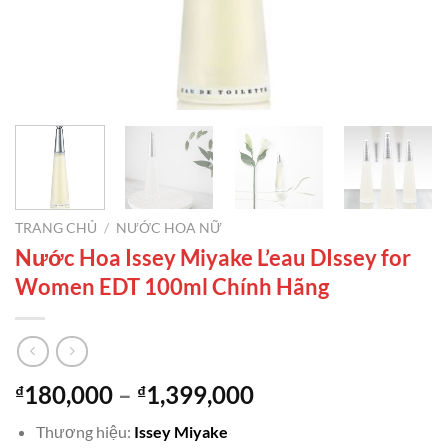
TRANG CHỦ
/
NƯỚC HOA NỮ
Nước Hoa Issey Miyake L’eau DIssey for
Women EDT 100ml Chính Hãng
Khoảng
180,000
–
1,399,000
₫
₫
giá:
Thương hiệu:
Issey Miyake
từ