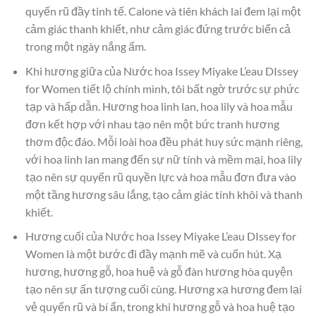
quyến rũ đầy tinh tế. Calone và tiên khách lai đem lại một
cảm giác thanh khiết, như cảm giác đứng trước biển cả
trong một ngày nắng ấm.
Khi hương giữa của Nước hoa Issey Miyake L’eau DIssey
for Women tiết lộ chính mình, tôi bất ngờ trước sự phức
tạp và hấp dẫn. Hương hoa linh lan, hoa lily và hoa mẫu
đơn kết hợp với nhau tạo nên một bức tranh hương
thơm độc đáo. Mỗi loài hoa đều phát huy sức mạnh riêng,
với hoa linh lan mang đến sự nữ tính và mềm mại, hoa lily
tạo nên sự quyến rũ quyền lực và hoa mẫu đơn đưa vào
một tầng hương sâu lắng, tạo cảm giác tinh khôi và thanh
khiết.
Hương cuối của Nước hoa Issey Miyake L’eau DIssey for
Women là một bước đi đầy mạnh mẽ và cuốn hút. Xạ
hương, hương gỗ, hoa huệ và gỗ đàn hương hòa quyện
tạo nên sự ấn tượng cuối cùng. Hương xạ hương đem lại
vẻ quyến rũ và bí ẩn, trong khi hương gỗ và hoa huệ tạo