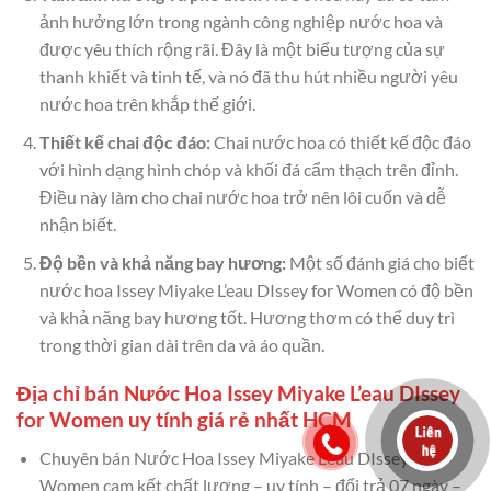
ảnh hưởng lớn trong ngành công nghiệp nước hoa và
được yêu thích rộng rãi. Đây là một biểu tượng của sự
thanh khiết và tinh tế, và nó đã thu hút nhiều người yêu
nước hoa trên khắp thế giới.
Thiết kế chai độc đáo:
Chai nước hoa có thiết kế độc đáo
với hình dạng hình chóp và khối đá cẩm thạch trên đỉnh.
Điều này làm cho chai nước hoa trở nên lôi cuốn và dễ
nhận biết.
Độ bền và khả năng bay hương:
Một số đánh giá cho biết
nước hoa Issey Miyake L’eau DIssey for Women có độ bền
và khả năng bay hương tốt. Hương thơm có thể duy trì
trong thời gian dài trên da và áo quần.
Địa chỉ bán Nước Hoa Issey Miyake L’eau DIssey
for Women uy tính giá rẻ nhất HCM
Chuyên bán Nước Hoa Issey Miyake L’eau DIssey for
Women cam kết chất lượng – uy tính – đổi trả 07 ngày –