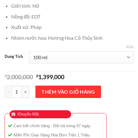
₫180,000
Giới tính: Nữ
đến
Nồng độ: EDT
₫1,399,000
Xuất xứ: Pháp
Nhóm nước hoa: Hương Hoa Cỏ Thủy Sinh
XÓA
Dung Tích
Giá
Giá
₫
2,000,000
₫
1,399,000
gốc
hiện
là:
tại
Nước Hoa Issey Miyake L'eau DIssey for Women EDT 100ml Chính Hã
THÊM VÀO GIỎ HÀNG
₫2,000,000.
là:
₫1,399,000.
Khuyễn Mãi
Cam kết chính hãng - Đổi trả trong 07 ngày
Miễn Phí Giao Hàng Hóa Đơn Trên 1 Triệu