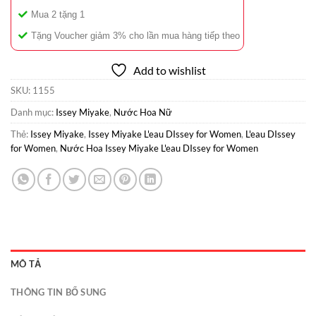
Mua 2 tặng 1
Tặng Voucher giảm 3% cho lần mua hàng tiếp theo
Add to wishlist
SKU:
1155
Danh mục:
Issey Miyake
,
Nước Hoa Nữ
Thẻ:
Issey Miyake
,
Issey Miyake L'eau DIssey for Women
,
L'eau DIssey
for Women
,
Nước Hoa Issey Miyake L'eau DIssey for Women
MÔ TẢ
THÔNG TIN BỔ SUNG