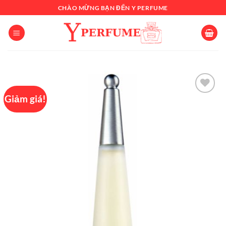
Chuyển
CHÀO MỪNG BẠN ĐẾN Y PERFUME
đến
nội
dung
Giảm giá!
Add to
wishlist