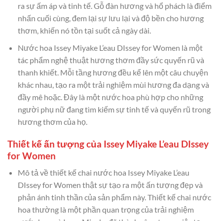
ra sự ấm áp và tinh tế. Gỗ đàn hương và hổ phách là điểm
nhấn cuối cùng, đem lại sự lưu lại và độ bền cho hương
thơm, khiến nó tồn tại suốt cả ngày dài.
Nước hoa Issey Miyake L’eau DIssey for Women là một
tác phẩm nghệ thuật hương thơm đầy sức quyến rũ và
thanh khiết. Mỗi tầng hương đều kể lên một câu chuyện
khác nhau, tạo ra một trải nghiệm mùi hương đa dạng và
đầy mê hoặc. Đây là một nước hoa phù hợp cho những
người phụ nữ đang tìm kiếm sự tinh tế và quyến rũ trong
hương thơm của họ.
Thiết kế ấn tượng của Issey Miyake L’eau DIssey
for Women
Mô tả về thiết kế chai nước hoa Issey Miyake L’eau
DIssey for Women thật sự tạo ra một ấn tượng đẹp và
phản ánh tinh thần của sản phẩm này. Thiết kế chai nước
hoa thường là một phần quan trọng của trải nghiệm