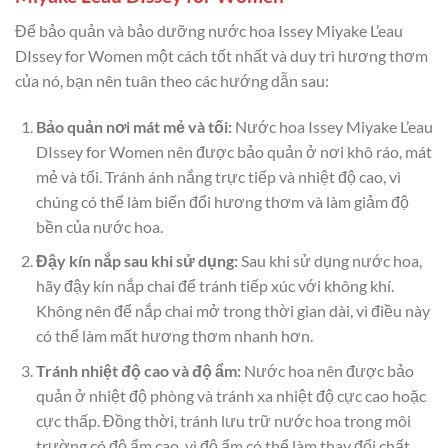
Để bảo quản và bảo dưỡng nước hoa Issey Miyake L’eau
DIssey for Women một cách tốt nhất và duy trì hương thơm
của nó, bạn nên tuân theo các hướng dẫn sau:
Bảo quản nơi mát mẻ và tối:
Nước hoa Issey Miyake L’eau
DIssey for Women nên được bảo quản ở nơi khô ráo, mát
mẻ và tối. Tránh ánh nắng trực tiếp và nhiệt độ cao, vì
chúng có thể làm biến đổi hương thơm và làm giảm độ
bền của nước hoa.
Đậy kín nắp sau khi sử dụng:
Sau khi sử dụng nước hoa,
hãy đậy kín nắp chai để tránh tiếp xúc với không khí.
Không nên để nắp chai mở trong thời gian dài, vì điều này
có thể làm mất hương thơm nhanh hơn.
Tránh nhiệt độ cao và độ ẩm:
Nước hoa nên được bảo
quản ở nhiệt độ phòng và tránh xa nhiệt độ cực cao hoặc
cực thấp. Đồng thời, tránh lưu trữ nước hoa trong môi
trường có độ ẩm cao, vì độ ẩm có thể làm thay đổi chất