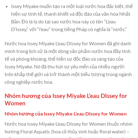
Issey Miyake muốn tạo ra một loại nước hoa đặc biệt, thể
hiện sự tinh tế, thanh khiết và độc đáo của văn hóa Nhật
Bản. Đó là lý do tại sao nước hoa này có tên “L’eau
D’Issey,” với “l’eau” trong tiếng Pháp có nghĩa là “nước.”
Nước hoa Issey Miyake L’eau DIssey for Women đã ghi danh
mình trong lịch sử là một dòng sản phẩm nước hoa đầy tinh
tế và phóng khoáng, thể hiện sự độc đáo và sáng tạo của
Issey Miyake. Nó đã thu hút sự yêu mến của nhiều người
trên khắp thế giới và trở thành một biểu tượng trong ngành
công nghiệp nước hoa.
Nhóm hương của Issey Miyake L’eau DIssey for
Women
Nhóm hương của Issey Miyake L’eau DIssey for Women
Nước hoa Issey Miyake L’eau DIssey for Women thuộc nhóm
hương Floral Aquatic (hoa cỏ thủy sinh hoặc floral water) –