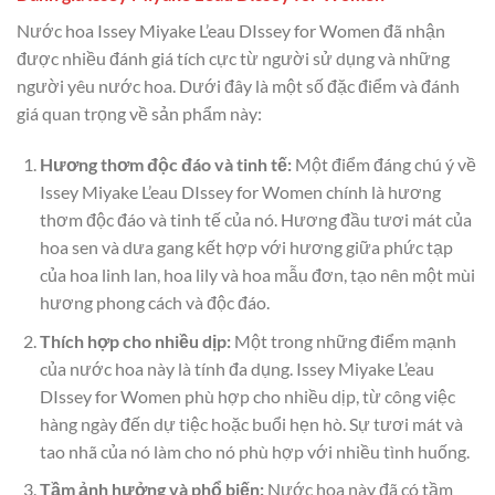
Nước hoa Issey Miyake L’eau DIssey for Women đã nhận
được nhiều đánh giá tích cực từ người sử dụng và những
người yêu nước hoa. Dưới đây là một số đặc điểm và đánh
giá quan trọng về sản phẩm này:
Hương thơm độc đáo và tinh tế:
Một điểm đáng chú ý về
Issey Miyake L’eau DIssey for Women chính là hương
thơm độc đáo và tinh tế của nó. Hương đầu tươi mát của
hoa sen và dưa gang kết hợp với hương giữa phức tạp
của hoa linh lan, hoa lily và hoa mẫu đơn, tạo nên một mùi
hương phong cách và độc đáo.
Thích hợp cho nhiều dịp:
Một trong những điểm mạnh
của nước hoa này là tính đa dụng. Issey Miyake L’eau
DIssey for Women phù hợp cho nhiều dịp, từ công việc
hàng ngày đến dự tiệc hoặc buổi hẹn hò. Sự tươi mát và
tao nhã của nó làm cho nó phù hợp với nhiều tình huống.
Tầm ảnh hưởng và phổ biến:
Nước hoa này đã có tầm