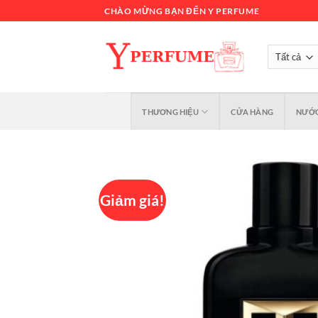
Chuyển
CHÀO MỪNG BẠN ĐẾN Y PERFUME
đến
nội
dung
THƯƠNG HIỆU
CỬA HÀNG
NƯỚC
Giảm giá!