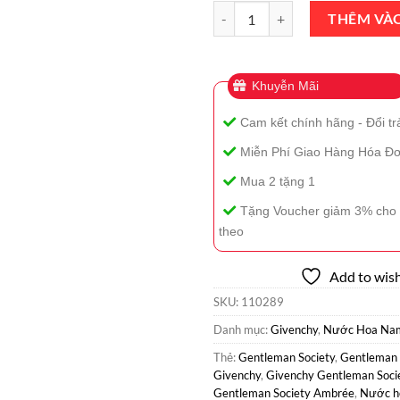
Nước Hoa Givenchy Gentleman S
THÊM VÀ
Khuyễn Mãi
Cam kết chính hãng - Đổi tr
Miễn Phí Giao Hàng Hóa Đơ
Mua 2 tặng 1
Tặng Voucher giảm 3% cho 
theo
Add to wish
SKU:
110289
Danh mục:
Givenchy
,
Nước Hoa Na
Thẻ:
Gentleman Society
,
Gentleman 
Givenchy
,
Givenchy Gentleman Soci
Gentleman Society Ambrée
,
Nước h