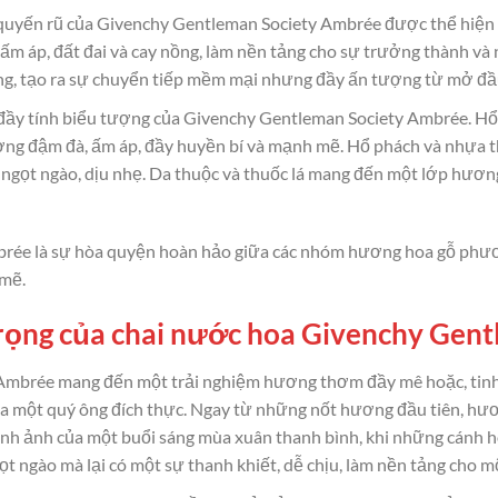
quyến rũ của Givenchy Gentleman Society Ambrée được thể hiện rõ r
ấm áp, đất đai và cay nồng, làm nền tảng cho sự trưởng thành và
ọng, tạo ra sự chuyển tiếp mềm mại nhưng đầy ấn tượng từ mở đầ
à đầy tính biểu tượng của Givenchy Gentleman Society Ambrée. H
ương đậm đà, ấm áp, đầy huyền bí và mạnh mẽ. Hổ phách và nhựa 
ngọt ngào, dịu nhẹ. Da thuộc và thuốc lá mang đến một lớp hương 
ée là sự hòa quyện hoàn hảo giữa các nhóm hương hoa gỗ phươn
 mẽ.
rọng của chai nước hoa Givenchy Gen
mbrée mang đến một trải nghiệm hương thơm đầy mê hoặc, tinh 
 một quý ông đích thực. Ngay từ những nốt hương đầu tiên, hươ
hình ảnh của một buổi sáng mùa xuân thanh bình, khi những cánh h
t ngào mà lại có một sự thanh khiết, dễ chịu, làm nền tảng cho