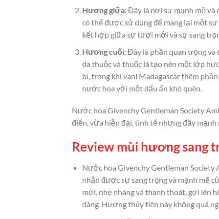
Hương giữa
: Đây là nơi sự mạnh mẽ và 
có thể được sử dụng để mang lại một sự 
kết hợp giữa sự tươi mới và sự sang tr
Hương cuối
: Đây là phần quan trọng v
da thuộc và thuốc lá tạo nên một lớp h
bí, trong khi vani Madagascar thêm phần 
nước hoa với một dấu ấn khó quên.
Nước hoa Givenchy Gentleman Society Ambr
điển, vừa hiện đại, tinh tế nhưng đầy mạnh
Review mùi hương sang t
Nước hoa Givenchy Gentleman Society A
nhận được sự sang trọng và mạnh mẽ của
mới, nhẹ nhàng và thanh thoát, gợi lên 
dàng. Hương thủy tiên này không quá ngọ