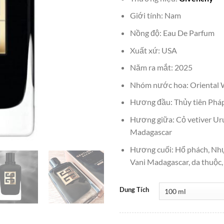
là:
₫2,300,
Giới tính: Nam
Nồng độ: Eau De Parfum
Xuất xứ: USA
Năm ra mắt: 2025
Nhóm nước hoa: Oriental
Hương đầu: Thủy tiên Phá
Hương giữa: Cỏ vetiver Uru
Madagascar
Hương cuối: Hổ phách, Nh
Vani Madagascar, da thuộc,
Dung Tích