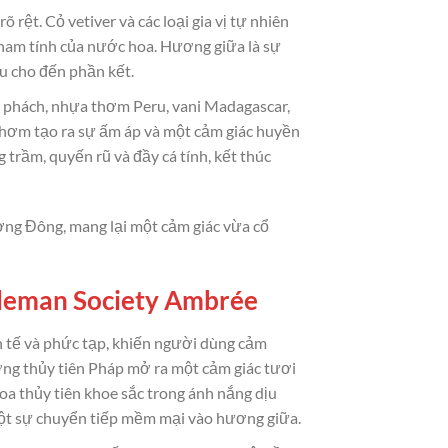
ệt. Cỏ vetiver và các loại gia vị tự nhiên
 nam tính của nước hoa. Hương giữa là sự
u cho đến phần kết.
ổ phách, nhựa thơm Peru, vani Madagascar,
thơm tạo ra sự ấm áp và một cảm giác huyền
trầm, quyến rũ và đầy cá tính, kết thúc
g Đông, mang lại một cảm giác vừa cổ
tleman Society Ambrée
tế và phức tạp, khiến người dùng cảm
ng thủy tiên Pháp mở ra một cảm giác tươi
oa thủy tiên khoe sắc trong ánh nắng dịu
 một sự chuyển tiếp mềm mại vào hương giữa.