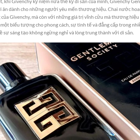
t, khi Givenchy kỷ niệm nửa thế kỷ di sản của mình, Givenchy Ge
i ân dành cho những người yêu mến thương hiệu. Chai nước hoa 
g của Givenchy, mà còn với những giá trị vĩnh cửu mà thương hiệu
 một biểu tượng cho phong cách, sự tinh tế và đẳng cấp trong nhi
 sự sáng tạo không ngừng nghỉ và lòng trung thành với di sản.