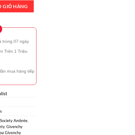
ociety Ambrée EDP 100ml Chính Hãng số lượng
O GIỎ HÀNG
ả trong 07 ngày
n Trên 1 Triệu
lần mua hàng tiếp
list
m
Society Ambrée
,
ety
,
Givenchy
oa Givenchy