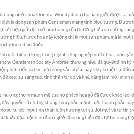
t dòng nước hoa Oriental Woody dành cho nam giới, được ra mắ
ặc biệt là dòng sản phẩm Gentleman mang tính biểu tượng. Được t
ự kết hợp giữa lịch sử huy hoàng của thương hiệu và những sán
hương hiệu. Nước hoa này không chỉ là một sản phẩm, mà là một t
enchy luôn theo đuổi.
nh một biểu tượng trong ngành công nghiệp nước hoa, luôn gắn 
ivenchy Gentleman Society Ambrée, thương hiệu đã quyết định kỷ
iệc phát triển và làm mới dòng sản phẩm này. Đây là một sự đổi m
n đề cao: sự sáng tạo, tinh thần tự do và khả năng làm mới mình qu
, hương thơm mạnh mẽ của hổ phách hoa gỗ đã được khéo léo kế
, đầy quyến rũ nhưng không kém phần mạnh mẽ. Thành phần này k
ho sự tự do, một tinh thần luôn hướng tới sự đổi mới và tự tin t
 khắc họa một hình ảnh người đàn ông hiện đại: tự tin, sang tr