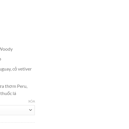
tại
000.
là:
₫2,100,000.
 Woody
p
guay, cỏ vetiver
ựa thơm Peru,
 thuốc lá
XÓA