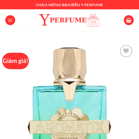
Chuyển
CHÀO MỪNG BẠN ĐẾN Y PERFUME
đến
nội
dung
Giảm giá!
Add to
wishlist