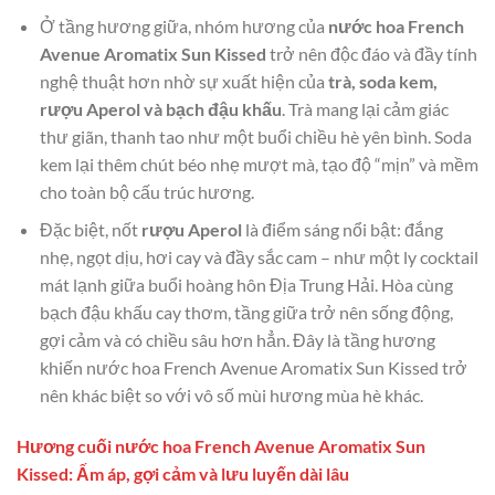
Ở tầng hương giữa, nhóm hương của
nước hoa French
Avenue Aromatix Sun Kissed
trở nên độc đáo và đầy tính
nghệ thuật hơn nhờ sự xuất hiện của
trà, soda kem,
rượu Aperol và bạch đậu khấu
. Trà mang lại cảm giác
thư giãn, thanh tao như một buổi chiều hè yên bình. Soda
kem lại thêm chút béo nhẹ mượt mà, tạo độ “mịn” và mềm
cho toàn bộ cấu trúc hương.
Đặc biệt, nốt
rượu Aperol
là điểm sáng nổi bật: đắng
nhẹ, ngọt dịu, hơi cay và đầy sắc cam – như một ly cocktail
mát lạnh giữa buổi hoàng hôn Địa Trung Hải. Hòa cùng
bạch đậu khấu cay thơm, tầng giữa trở nên sống động,
gợi cảm và có chiều sâu hơn hẳn. Đây là tầng hương
khiến nước hoa French Avenue Aromatix Sun Kissed trở
nên khác biệt so với vô số mùi hương mùa hè khác.
Hương cuối nước hoa French Avenue Aromatix Sun
Kissed: Ấm áp, gợi cảm và lưu luyến dài lâu