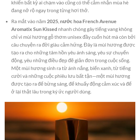
khiến bất kỳ ai chạm vào cũng có thể cảm nhận mùa hè
đang nở rộ ngay trong từng hơi thở.
Ra mắt vào năm
2025
,
nước hoa French Avenue
Aromatix Sun Kissed
nhanh chóng gây tiếng vang không
chỉ vì mùi hương gỗ thơm unisex đầy cuốn hút mà còn bởi
câu chuyện ra đời giàu cảm hứng. Đây là mùi hương được
tạo ra cho những tâm hồn yêu ánh sáng, yêu sự chuyển
động, yêu những điều đẹp đẽ giản đơn trong cuộc sống.
Một mùi hương sinh ra từ ánh nắng, biển xanh, từ tiếng
cười và những cuộc phiêu lưu bất tận—một mùi hương
được tạo ra để bừng sáng, để khuấy động cảm xúc và để
ở lại thật lâu trong ký ức người dùng.