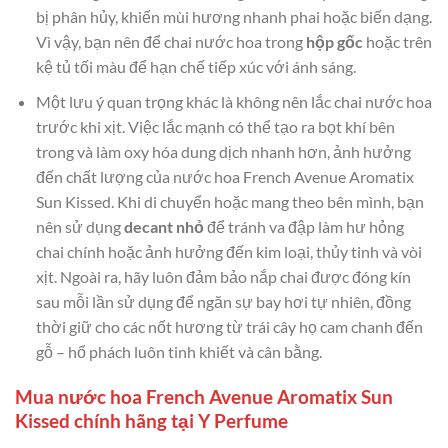
bị phân hủy, khiến mùi hương nhanh phai hoặc biến dạng.
Vì vậy, bạn nên để chai nước hoa trong
hộp gốc
hoặc trên
kệ tủ tối màu để hạn chế tiếp xúc với ánh sáng.
Một lưu ý quan trọng khác là không nên lắc chai nước hoa
trước khi xịt. Việc lắc mạnh có thể tạo ra bọt khí bên
trong và làm oxy hóa dung dịch nhanh hơn, ảnh hưởng
đến chất lượng của nước hoa French Avenue Aromatix
Sun Kissed. Khi di chuyển hoặc mang theo bên mình, bạn
nên sử dụng
decant nhỏ
để tránh va đập làm hư hỏng
chai chính hoặc ảnh hưởng đến kim loại, thủy tinh và vòi
xịt. Ngoài ra, hãy luôn đảm bảo nắp chai được đóng kín
sau mỗi lần sử dụng để ngăn sự bay hơi tự nhiên, đồng
thời giữ cho các nốt hương từ trái cây họ cam chanh đến
gỗ – hổ phách luôn tinh khiết và cân bằng.
Mua nước hoa French Avenue Aromatix Sun
Kissed chính hãng tại Y Perfume