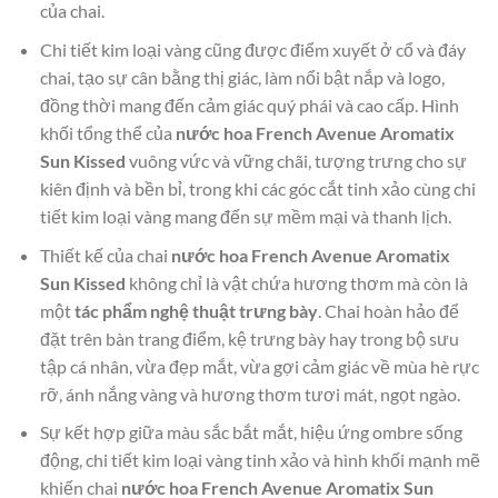
của chai.
Chi tiết kim loại vàng cũng được điểm xuyết ở cổ và đáy
chai, tạo sự cân bằng thị giác, làm nổi bật nắp và logo,
đồng thời mang đến cảm giác quý phái và cao cấp. Hình
khối tổng thể của
nước hoa French Avenue Aromatix
Sun Kissed
vuông vức và vững chãi, tượng trưng cho sự
kiên định và bền bỉ, trong khi các góc cắt tinh xảo cùng chi
tiết kim loại vàng mang đến sự mềm mại và thanh lịch.
Thiết kế của chai
nước hoa French Avenue Aromatix
Sun Kissed
không chỉ là vật chứa hương thơm mà còn là
một
tác phẩm nghệ thuật trưng bày
. Chai hoàn hảo để
đặt trên bàn trang điểm, kệ trưng bày hay trong bộ sưu
tập cá nhân, vừa đẹp mắt, vừa gợi cảm giác về mùa hè rực
rỡ, ánh nắng vàng và hương thơm tươi mát, ngọt ngào.
Sự kết hợp giữa màu sắc bắt mắt, hiệu ứng ombre sống
động, chi tiết kim loại vàng tinh xảo và hình khối mạnh mẽ
khiến chai
nước hoa French Avenue Aromatix Sun