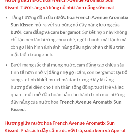
Kissed: Tươi sáng và bùng nổ như ánh nắng sớm mai
Tầng hương đầu của
nước hoa French Avenue Aromatix
Sun Kissed
mở ra với sự bùng nổ đầy năng lượng của
bưởi, cam đắng và cam bergamot
. Sự kết hợp này không
chỉ tạo nên làn hương chua nhẹ, ngọt thanh, mát lạnh mà
còn gợi lên hình ảnh ánh nắng đầu ngày phản chiếu trên
mặt biển trong xanh.
Bưởi mang sắc thái mọng nước, cam đắng tạo chiều sâu
tinh tế hơn nhờ vị đắng nhẹ gợi cảm, còn bergamot lại bổ
sung sự tinh khiết mượt mà đặc trưng. Đây là tầng
hương đại diện cho tinh thần sống động, tươi trẻ và lạc
quan—một mở đầu hoàn hảo cho hành trình mùi hương
đầy nắng của nước hoa
French Avenue Aromatix Sun
Kissed.
Hương giữa nước hoa French Avenue Aromatix Sun
Kissed: Phá cách đầy cảm xúc với trà, soda kem và Aperol