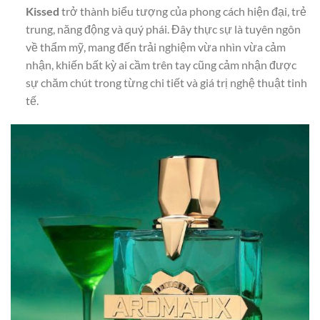
Kissed
trở thành biểu tượng của phong cách hiện đại, trẻ
trung, năng động và quý phái. Đây thực sự là tuyên ngôn
về thẩm mỹ, mang đến trải nghiệm vừa nhìn vừa cảm
nhận, khiến bất kỳ ai cầm trên tay cũng cảm nhận được
sự chăm chút trong từng chi tiết và giá trị nghệ thuật tinh
tế.