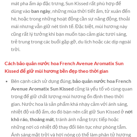
mát pha ấm áp đặc trưng, Sun Kissed rất phù hợp để
dùng vào
ban ngày
, những mùa thời tiết ấm, từ xuân đến
hè, hoặc trong những hoạt động cần sự năng động, thoải
mái nhưng vẫn giữ nét tinh tế. Đặc biệt, mùi hương này
cũng rất lý tưởng khi bạn muốn tạo cảm giác tươi sáng,
trẻ trung trong các buổi gặp gỡ, du lịch hoặc các dịp ngoài
trời.
Cách bảo quản nước hoa French Avenue Aromatix Sun
Kissed để giữ mùi hương bền đẹp theo thời gian
Bên cạnh cách sử dụng đúng,
bảo quản nước hoa French
Avenue Aromatix Sun Kissed
cũng là yếu tố vô cùng quan
trọng để giữ chất lượng mùi hương ổn định theo thời
gian. Nước hoa là sản phẩm khá nhạy cảm với ánh sáng,
nhiệt độ và độ ẩm, do đó bạn nên cất giữ Sun Kissed ở
nơi
khô ráo, thoáng mát
, tránh ánh nắng trực tiếp hoặc
những nơi có nhiệt độ thay đổi liên tục như phòng tắm.
Ánh sáng mặt trời và hơi nóng có thể làm phân tử hương