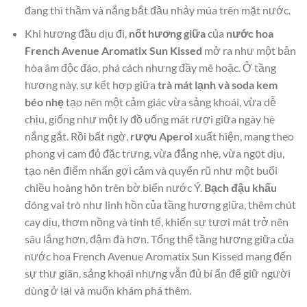
đang thì thầm và nắng bắt đầu nhảy múa trên mặt nước.
Khi hương đầu dịu đi,
nốt hương giữa
của
nước hoa
French Avenue Aromatix Sun Kissed
mở ra như một bản
hòa âm độc đáo, phá cách nhưng đầy mê hoặc. Ở tầng
hương này, sự kết hợp giữa
trà mát lạnh và soda kem
béo nhẹ
tạo nên một cảm giác vừa sảng khoái, vừa dễ
chịu, giống như một ly đồ uống mát rượi giữa ngày hè
nắng gắt. Rồi bất ngờ,
rượu Aperol
xuất hiện, mang theo
phong vị cam đỏ đặc trưng, vừa đắng nhẹ, vừa ngọt dịu,
tạo nên điểm nhấn gợi cảm và quyến rũ như một buổi
chiều hoàng hôn trên bờ biển nước Ý.
Bạch đậu khấu
đóng vai trò như linh hồn của tầng hương giữa, thêm chút
cay dịu, thơm nồng và tinh tế, khiến sự tươi mát trở nên
sâu lắng hơn, đậm đà hơn. Tổng thể tầng hương giữa của
nước hoa French Avenue Aromatix Sun Kissed mang đến
sự thư giãn, sảng khoái nhưng vẫn đủ bí ẩn để giữ người
dùng ở lại và muốn khám phá thêm.