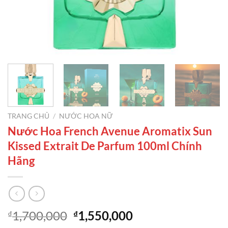
TRANG CHỦ
/
NƯỚC HOA NỮ
Nước Hoa French Avenue Aromatix Sun
Kissed Extrait De Parfum 100ml Chính
Hãng
Giá
Giá
1,700,000
1,550,000
₫
₫
gốc
hiện