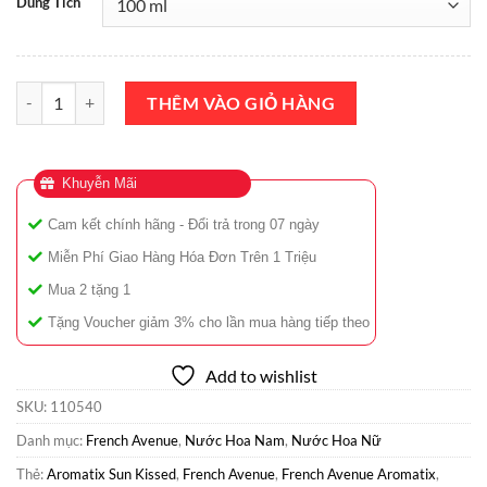
Dung Tích
Nước Hoa French Avenue Aromatix Sun Kissed Extrait De Parfum 10
THÊM VÀO GIỎ HÀNG
Khuyễn Mãi
Cam kết chính hãng - Đổi trả trong 07 ngày
Miễn Phí Giao Hàng Hóa Đơn Trên 1 Triệu
Mua 2 tặng 1
Tặng Voucher giảm 3% cho lần mua hàng tiếp theo
Add to wishlist
SKU:
110540
Danh mục:
French Avenue
,
Nước Hoa Nam
,
Nước Hoa Nữ
Thẻ:
Aromatix Sun Kissed
,
French Avenue
,
French Avenue Aromatix
,