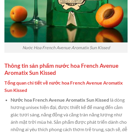
Nước Hoa French Avenue Aromatix Sun Kissed
Thông tin sản phẩm nước hoa French Avenue
Aromatix Sun Kissed
Tổng quan chi tiết về nước hoa French Avenue Aromatix
Sun Kissed
Nước hoa French Avenue Aromatix Sun Kissed
là dòng
hương unisex hiện đại, được thiết kế để mang đến cảm
giác tươi sáng, năng động và căng tràn năng lượng như
ánh mặt trời mùa hè. Sản phẩm được phát triển dành cho
những ai yêu thích phong cách thơm trẻ trung, sạch sẽ, dễ