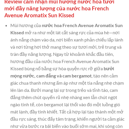
Review cảm nhận mùi hương nước hoa tươi
mới đầy năng lượng của nước hoa French
Avenue Aromatix Sun Kissed
Mùi hương của
nước hoa French Avenue Aromatix Sun
Kissed
mở ra như một lát cắt sáng rực của mùa hè—nơi
ánh nắng chạm vào da, nơi biển xanh phản chiếu lấp lánh
và nơi từng hơi thở mang theo sự tươi mới, trẻ trung và
tràn đầy năng lượng. Ngay từ khoảnh khắc đầu tiên,
hương đầu của nước hoa French Avenue Aromatix Sun
Kissed bùng nổ bằng sự hòa quyện rực rỡ giữa
bưởi
mọng nước, cam đắng và cam bergamot
, tạo nên cảm
giác chua thanh nhưng ấm áp như một tia nắng nhẹ chạm
lên làn da. Bưởi mang lại sự trong trẻo và tỉnh táo, cam
đắng thêm chút quyến rũ nhẹ nhàng xen lẫn chút ngọt
ngào tinh tế, còn bergamot lại thổi vào đó một luồng gió
mát lạnh, đầy tinh khiết. Tất cả hợp lại tạo thành một mở
đầu rực sáng, thúc đẩy tâm trạng, khiến người ta cảm giác
như vừa bước ra bãi biển vào buổi sớm mai, khi sóng còn