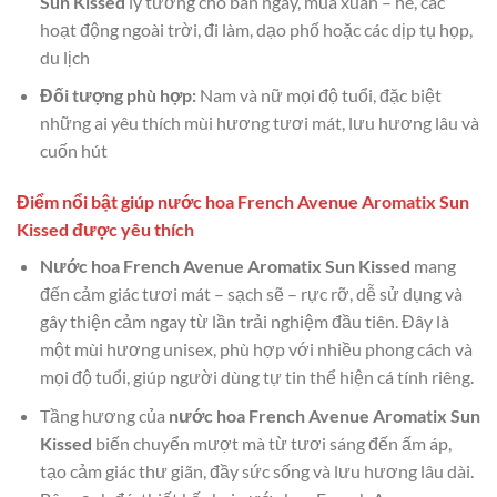
Sun Kissed
lý tưởng cho ban ngày, mùa xuân – hè, các
hoạt động ngoài trời, đi làm, dạo phố hoặc các dịp tụ họp,
du lịch
Đối tượng phù hợp:
Nam và nữ mọi độ tuổi, đặc biệt
những ai yêu thích mùi hương tươi mát, lưu hương lâu và
cuốn hút
Điểm nổi bật giúp nước hoa French Avenue Aromatix Sun
Kissed được yêu thích
Nước hoa French Avenue Aromatix Sun Kissed
mang
đến cảm giác tươi mát – sạch sẽ – rực rỡ, dễ sử dụng và
gây thiện cảm ngay từ lần trải nghiệm đầu tiên. Đây là
một mùi hương unisex, phù hợp với nhiều phong cách và
mọi độ tuổi, giúp người dùng tự tin thể hiện cá tính riêng.
Tầng hương của
nước hoa French Avenue Aromatix Sun
Kissed
biến chuyển mượt mà từ tươi sáng đến ấm áp,
tạo cảm giác thư giãn, đầy sức sống và lưu hương lâu dài.