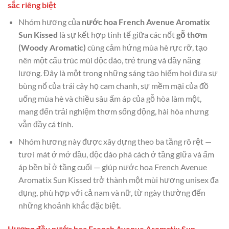
sắc riêng biệt
Nhóm hương của
nước hoa French Avenue Aromatix
Sun Kissed
là sự kết hợp tinh tế giữa các nốt
gỗ thơm
(Woody Aromatic)
cùng cảm hứng mùa hè rực rỡ, tạo
nên một cấu trúc mùi độc đáo, trẻ trung và đầy năng
lượng. Đây là một trong những sáng tạo hiếm hoi đưa sự
bùng nổ của trái cây họ cam chanh, sự mềm mại của đồ
uống mùa hè và chiều sâu ấm áp của gỗ hòa làm một,
mang đến trải nghiệm thơm sống động, hài hòa nhưng
vẫn đầy cá tính.
Nhóm hương này được xây dựng theo ba tầng rõ rệt —
tươi mát ở mở đầu, độc đáo phá cách ở tầng giữa và ấm
áp bền bỉ ở tầng cuối — giúp nước hoa French Avenue
Aromatix Sun Kissed trở thành một mùi hương unisex đa
dụng, phù hợp với cả nam và nữ, từ ngày thường đến
những khoảnh khắc đặc biệt.
Hương đầu nước hoa French Avenue Aromatix Sun