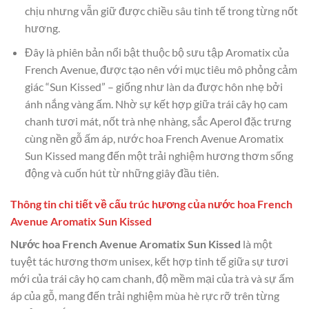
chịu nhưng vẫn giữ được chiều sâu tinh tế trong từng nốt
hương.
Đây là phiên bản nổi bật thuộc bộ sưu tập Aromatix của
French Avenue, được tạo nên với mục tiêu mô phỏng cảm
giác “Sun Kissed” – giống như làn da được hôn nhẹ bởi
ánh nắng vàng ấm. Nhờ sự kết hợp giữa trái cây họ cam
chanh tươi mát, nốt trà nhẹ nhàng, sắc Aperol đặc trưng
cùng nền gỗ ấm áp, nước hoa French Avenue Aromatix
Sun Kissed mang đến một trải nghiệm hương thơm sống
động và cuốn hút từ những giây đầu tiên.
Thông tin chi tiết về cấu trúc hương của nước hoa French
Avenue Aromatix Sun Kissed
Nước hoa French Avenue Aromatix Sun Kissed
là một
tuyệt tác hương thơm unisex, kết hợp tinh tế giữa sự tươi
mới của trái cây họ cam chanh, độ mềm mại của trà và sự ấm
áp của gỗ, mang đến trải nghiệm mùa hè rực rỡ trên từng