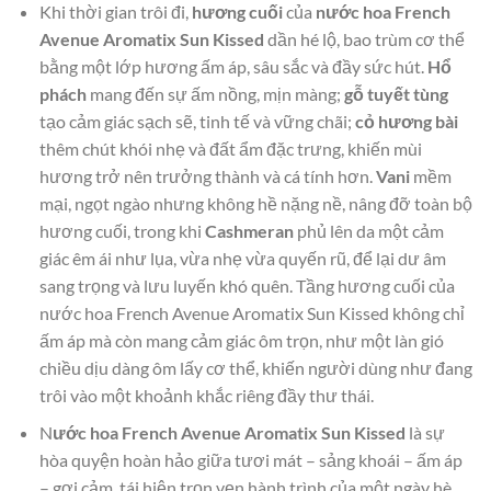
Khi thời gian trôi đi,
hương cuối
của
nước hoa French
Avenue Aromatix Sun Kissed
dần hé lộ, bao trùm cơ thể
bằng một lớp hương ấm áp, sâu sắc và đầy sức hút.
Hổ
phách
mang đến sự ấm nồng, mịn màng;
gỗ tuyết tùng
tạo cảm giác sạch sẽ, tinh tế và vững chãi;
cỏ hương bài
thêm chút khói nhẹ và đất ẩm đặc trưng, khiến mùi
hương trở nên trưởng thành và cá tính hơn.
Vani
mềm
mại, ngọt ngào nhưng không hề nặng nề, nâng đỡ toàn bộ
hương cuối, trong khi
Cashmeran
phủ lên da một cảm
giác êm ái như lụa, vừa nhẹ vừa quyến rũ, để lại dư âm
sang trọng và lưu luyến khó quên. Tầng hương cuối của
nước hoa French Avenue Aromatix Sun Kissed không chỉ
ấm áp mà còn mang cảm giác ôm trọn, như một làn gió
chiều dịu dàng ôm lấy cơ thể, khiến người dùng như đang
trôi vào một khoảnh khắc riêng đầy thư thái.
N
ước hoa French Avenue Aromatix Sun Kissed
là sự
hòa quyện hoàn hảo giữa tươi mát – sảng khoái – ấm áp
– gợi cảm, tái hiện trọn vẹn hành trình của một ngày hè