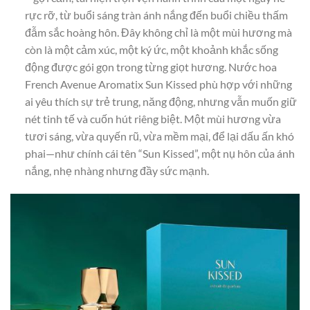
rực rỡ, từ buổi sáng tràn ánh nắng đến buổi chiều thấm
đẫm sắc hoàng hôn. Đây không chỉ là một mùi hương mà
còn là một cảm xúc, một ký ức, một khoảnh khắc sống
động được gói gọn trong từng giọt hương. Nước hoa
French Avenue Aromatix Sun Kissed phù hợp với những
ai yêu thích sự trẻ trung, năng động, nhưng vẫn muốn giữ
nét tinh tế và cuốn hút riêng biệt. Một mùi hương vừa
tươi sáng, vừa quyến rũ, vừa mềm mại, để lại dấu ấn khó
phai—như chính cái tên “Sun Kissed”, một nụ hôn của ánh
nắng, nhẹ nhàng nhưng đầy sức mạnh.