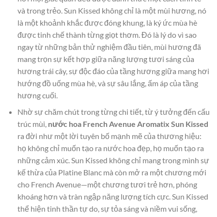
và trong trẻo. Sun Kissed không chỉ là một mùi hương, nó
là một khoảnh khắc được đóng khung, là ký ức mùa hè
được tinh chế thành từng giọt thơm. Đó là lý do vì sao
ngay từ những bản thử nghiệm đầu tiên, mùi hương đã
mang trọn sự kết hợp giữa năng lượng tươi sáng của
hương trái cây, sự độc đáo của tầng hương giữa mang hơi
hướng đồ uống mùa hè, và sự sâu lắng, ấm áp của tầng
hương cuối.
Nhờ sự chăm chút trong từng chi tiết, từ ý tưởng đến cấu
trúc mùi,
nước hoa French Avenue Aromatix Sun Kissed
ra đời như một lời tuyên bố mạnh mẽ của thương hiệu:
họ không chỉ muốn tạo ra nước hoa đẹp, họ muốn tạo ra
những cảm xúc. Sun Kissed không chỉ mang trong mình sự
kế thừa của Platine Blanc mà còn mở ra một chương mới
cho French Avenue—một chương tươi trẻ hơn, phóng
khoáng hơn và tràn ngập năng lượng tích cực. Sun Kissed
thể hiện tinh thần tự do, sự tỏa sáng và niềm vui sống,