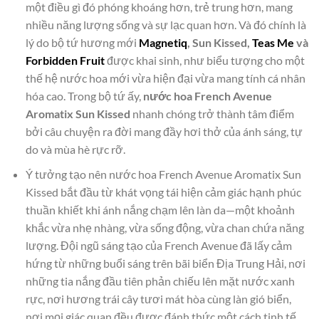
một điều gì đó phóng khoáng hơn, trẻ trung hơn, mang
nhiều năng lượng sống và sự lạc quan hơn. Và đó chính là
lý do bộ tứ hương mới
Magnetiq
, Sun Kissed,
Teas Me
và
Forbidden Fruit
được khai sinh, như biểu tượng cho một
thế hệ nước hoa mới vừa hiện đại vừa mang tính cá nhân
hóa cao. Trong bộ tứ ấy,
nước hoa French Avenue
Aromatix Sun Kissed
nhanh chóng trở thành tâm điểm
bởi câu chuyện ra đời mang đầy hơi thở của ánh sáng, tự
do và mùa hè rực rỡ.
Ý tưởng tạo nên nước hoa French Avenue Aromatix Sun
Kissed bắt đầu từ khát vọng tái hiện cảm giác hạnh phúc
thuần khiết khi ánh nắng chạm lên làn da—một khoảnh
khắc vừa nhẹ nhàng, vừa sống động, vừa chan chứa năng
lượng. Đội ngũ sáng tạo của French Avenue đã lấy cảm
hứng từ những buổi sáng trên bãi biển Địa Trung Hải, nơi
những tia nắng đầu tiên phản chiếu lên mặt nước xanh
rực, nơi hương trái cây tươi mát hòa cùng làn gió biển,
nơi mọi giác quan đều được đánh thức một cách tinh tế