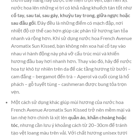
nước hoa lên những vị trí có khả năng khuếch tán tốt như
cổ tay, sau tai, sau gáy, khuỷu tay trong, giữa ngực hoặc
sau đầu gối
. Đây đều là những điểm có mạch đập, nơi
nhiệt độ cơ thể cao hơn giúp các phân tử hương lan tỏa
nhanh và rộng hơn. Khi sử dụng nước hoa French Avenue
Aromatix Sun Kissed, bạn không nên xoa hai cổ tay vào
nhau vì hành động này phá vỡ cấu trúc mùi và khiến
hương đầu bay hơi nhanh hơn. Thay vào đó, hãy để nước
hoa tự khô tự nhiên trên da để các tầng hương từ bưởi –
cam đắng – bergamot đến trà – Aperol và cuối cùng là hổ
phách – gỗ tuyết tùng – cashmeran được bung tỏa trọn
vẹn.
Một cách sử dụng khác giúp mùi hương của nước hoa
French Avenue Aromatix Sun Kissed trở nên mềm mại và
lan nhẹ hơn chính là xịt lên
quần áo, khăn choàng hoặc
tóc
, nhưng cần lưu ý khoảng cách từ 20–30cm để tránh
tạo vệt loang màu trên vải. Với chất hương unisex tươi