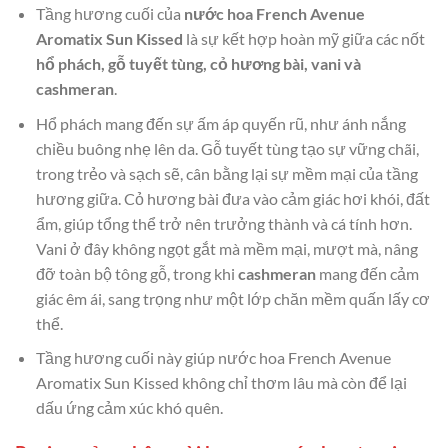
Tầng hương cuối của
nước hoa French Avenue
Aromatix Sun Kissed
là sự kết hợp hoàn mỹ giữa các nốt
hổ phách, gỗ tuyết tùng, cỏ hương bài, vani và
cashmeran
.
Hổ phách mang đến sự ấm áp quyến rũ, như ánh nắng
chiều buông nhẹ lên da. Gỗ tuyết tùng tạo sự vững chãi,
trong trẻo và sạch sẽ, cân bằng lại sự mềm mại của tầng
hương giữa. Cỏ hương bài đưa vào cảm giác hơi khói, đất
ẩm, giúp tổng thể trở nên trưởng thành và cá tính hơn.
Vani ở đây không ngọt gắt mà mềm mại, mượt mà, nâng
đỡ toàn bộ tông gỗ, trong khi
cashmeran
mang đến cảm
giác êm ái, sang trọng như một lớp chăn mềm quấn lấy cơ
thể.
Tầng hương cuối này giúp nước hoa French Avenue
Aromatix Sun Kissed không chỉ thơm lâu mà còn để lại
dấu ứng cảm xúc khó quên.