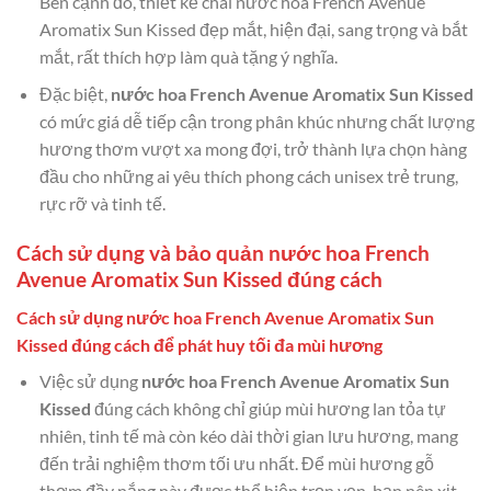
Bên cạnh đó, thiết kế chai nước hoa French Avenue
Aromatix Sun Kissed đẹp mắt, hiện đại, sang trọng và bắt
mắt, rất thích hợp làm quà tặng ý nghĩa.
Đặc biệt,
nước hoa French Avenue Aromatix Sun Kissed
có mức giá dễ tiếp cận trong phân khúc nhưng chất lượng
hương thơm vượt xa mong đợi, trở thành lựa chọn hàng
đầu cho những ai yêu thích phong cách unisex trẻ trung,
rực rỡ và tinh tế.
Cách sử dụng và bảo quản nước hoa French
Avenue Aromatix Sun Kissed đúng cách
Cách sử dụng nước hoa French Avenue Aromatix Sun
Kissed đúng cách để phát huy tối đa mùi hương
Việc sử dụng
nước hoa French Avenue Aromatix Sun
Kissed
đúng cách không chỉ giúp mùi hương lan tỏa tự
nhiên, tinh tế mà còn kéo dài thời gian lưu hương, mang
đến trải nghiệm thơm tối ưu nhất. Để mùi hương gỗ
thơm đầy nắng này được thể hiện trọn vẹn, bạn nên xịt