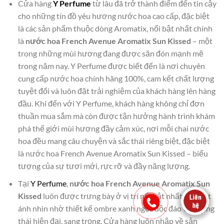
Cửa hàng
Y Perfume
từ lâu đã trở thành điểm đến tin cậy
cho những tín đồ yêu hương nước hoa cao cấp, đặc biệt
là các sản phẩm thuộc dòng Aromatix, nổi bật nhất chính
là
nước hoa French Avenue Aromatix Sun Kissed
– một
trong những mùi hương đang được săn đón mạnh mẽ
trong năm nay. Y Perfume được biết đến là nơi chuyên
cung cấp nước hoa chính hãng 100%, cam kết chất lượng
tuyệt đối và luôn đặt trải nghiệm của khách hàng lên hàng
đầu. Khi đến với Y Perfume, khách hàng không chỉ đơn
thuần mua sắm mà còn được tận hưởng hành trình khám
phá thế giới mùi hương đầy cảm xúc, nơi mỗi chai nước
hoa đều mang câu chuyện và sắc thái riêng biệt, đặc biệt
là nước hoa French Avenue Aromatix Sun Kissed – biểu
tượng của sự tươi mới, rực rỡ và đầy năng lượng.
Tại
Y Perfume
,
nước hoa French Avenue Aromatix Sun
Kissed
luôn được trưng bày ở vị trí nổi bật nhất, thu hút
ánh nhìn nhờ thiết kế ombre xanh ngọc độc đáo và phong
thái hiện đại, sang trọng. Cửa hàng luôn nhập về sản