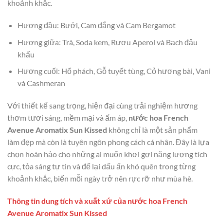
khoảnh khắc.
Hương đầu: Bưởi, Cam đắng và Cam Bergamot
Hương giữa: Trà, Soda kem, Rượu Aperol và Bạch đậu
khấu
Hương cuối: Hổ phách, Gỗ tuyết tùng, Cỏ hương bài, Vani
và Cashmeran
Với thiết kế sang trọng, hiện đại cùng trải nghiệm hương
thơm tươi sáng, mềm mại và ấm áp,
nước hoa French
Avenue Aromatix Sun Kissed
không chỉ là một sản phẩm
làm đẹp mà còn là tuyên ngôn phong cách cá nhân. Đây là lựa
chọn hoàn hảo cho những ai muốn khơi gợi năng lượng tích
cực, tỏa sáng tự tin và để lại dấu ấn khó quên trong từng
khoảnh khắc, biến mỗi ngày trở nên rực rỡ như mùa hè.
Thông tin dung tích và xuất xứ của nước hoa French
Avenue Aromatix Sun Kissed