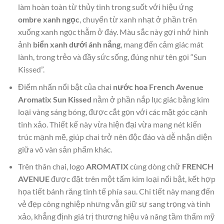
làm hoàn toàn từ thủy tinh trong suốt với hiệu ứng
ombre xanh ngọc
, chuyển từ xanh nhạt ở phần trên
xuống xanh ngọc thẫm ở đáy. Màu sắc này gợi nhớ hình
ảnh
biển xanh dưới ánh nắng
, mang đến cảm giác mát
lành, trong trẻo và đầy sức sống, đúng như tên gọi “Sun
Kissed”.
Điểm nhấn nổi bật của chai
nước hoa French Avenue
Aromatix Sun Kissed
nằm ở phần nắp lục giác bằng kim
loại vàng sáng bóng, được cắt gọn với các mặt góc cạnh
tinh xảo. Thiết kế này vừa hiện đại vừa mang nét kiến
trúc mạnh mẽ, giúp chai trở nên độc đáo và dễ nhận diện
giữa vô vàn sản phẩm khác.
Trên thân chai, logo
AROMATIX
cùng dòng chữ
FRENCH
AVENUE
được đặt trên một tấm kim loại nổi bật, kết hợp
họa tiết bánh răng tinh tế phía sau. Chi tiết này mang đến
vẻ đẹp công nghiệp nhưng vẫn giữ sự sang trọng và tinh
xảo, khẳng định giá trị thương hiệu và nâng tầm thẩm mỹ