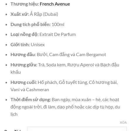
Thương hiệu:
French Avenue
là:
tại
₫1,700,000.
là:
Xuất xứ:
Ả Rập (Dubai)
₫1,550,000.
Dung tích phổ biến:
100ml
Loại nồng độ:
Extrait De Parfum
Giới tính:
Unisex
Hương đầu
: Bưởi, Cam đắng và Cam Bergamot
Hương giữa:
Trà, Soda kem, Rượu Aperol và Bạch đậu
khấu
Hương cuối:
Hổ phách, Gỗ tuyết tùng, Cỏ hương bài,
Vani và Cashmeran
Thời điểm sử dụng:
Ban ngày, mùa xuân – hè, các hoạt
động ngoài trời, đi làm, dạo phố hoặc các dịp tụ họp, du
lịch
XÓA