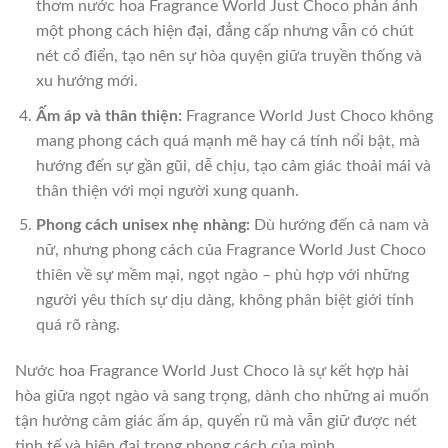
thơm nước hoa Fragrance World Just Choco phản ánh
một phong cách hiện đại, đẳng cấp nhưng vẫn có chút
nét cổ điển, tạo nên sự hòa quyện giữa truyền thống và
xu hướng mới.
Ấm áp và thân thiện:
Fragrance World Just Choco không
mang phong cách quá mạnh mẽ hay cá tính nổi bật, mà
hướng đến sự gần gũi, dễ chịu, tạo cảm giác thoải mái và
thân thiện với mọi người xung quanh.
Phong cách unisex nhẹ nhàng:
Dù hướng đến cả nam và
nữ, nhưng phong cách của Fragrance World Just Choco
thiên về sự mềm mại, ngọt ngào – phù hợp với những
người yêu thích sự dịu dàng, không phân biệt giới tính
quá rõ ràng.
Nước hoa Fragrance World Just Choco là sự kết hợp hài
hòa giữa ngọt ngào và sang trọng, dành cho những ai muốn
tận hưởng cảm giác ấm áp, quyến rũ mà vẫn giữ được nét
tinh tế và hiện đại trong phong cách của mình.