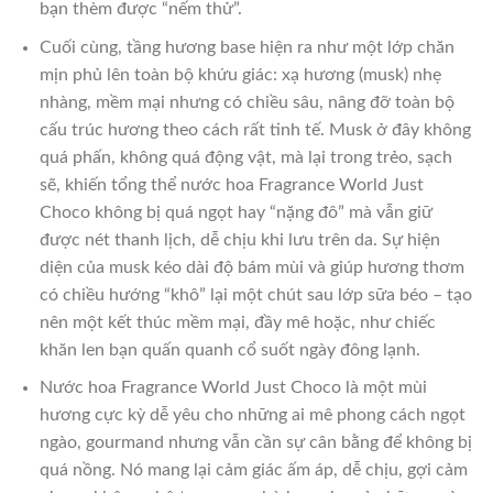
bạn thèm được “nếm thử”.
Cuối cùng, tầng hương base hiện ra như một lớp chăn
mịn phủ lên toàn bộ khứu giác: xạ hương (musk) nhẹ
nhàng, mềm mại nhưng có chiều sâu, nâng đỡ toàn bộ
cấu trúc hương theo cách rất tinh tế. Musk ở đây không
quá phấn, không quá động vật, mà lại trong trẻo, sạch
sẽ, khiến tổng thể nước hoa Fragrance World Just
Choco không bị quá ngọt hay “nặng đô” mà vẫn giữ
được nét thanh lịch, dễ chịu khi lưu trên da. Sự hiện
diện của musk kéo dài độ bám mùi và giúp hương thơm
có chiều hướng “khô” lại một chút sau lớp sữa béo – tạo
nên một kết thúc mềm mại, đầy mê hoặc, như chiếc
khăn len bạn quấn quanh cổ suốt ngày đông lạnh.
Nước hoa Fragrance World Just Choco là một mùi
hương cực kỳ dễ yêu cho những ai mê phong cách ngọt
ngào, gourmand nhưng vẫn cần sự cân bằng để không bị
quá nồng. Nó mang lại cảm giác ấm áp, dễ chịu, gợi cảm