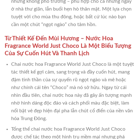
nhưng không phô trương – phù hợp cho cả những ngày
ở nhà thư giãn, lẫn buổi hẹn hò thân mật. Một lựa chọn
tuyệt vời cho mùa thu đông, hoặc bất cứ lúc nào bạn
cần một chút “ngọt ngào” cho tâm hồn.
Từ Thiết Kế Đến Mùi Hương – Nước Hoa
Fragrance World Just Choco Là Một Biểu Tượng
Của Sự Cuốn Hút Và Thanh Lịch
Chai nước hoa Fragrance World Just Choco là một tuyệt
tác thiết kế gợi cảm, sang trọng và đầy cuốn hút, mang
đậm tinh thần của sự quyến rũ ngọt ngào và mê hoặc
như chính cái tên “Choco” mà nó sở hữu. Ngay từ cái
nhìn đầu tiên, chai nước hoa này đã gây ấn tượng mạnh
nhờ hình dáng độc đáo và cách phối màu đặc biệt, làm
nổi bật vẻ đẹp hiện đại pha lẫn chút cổ điển của nền văn
hóa Trung Đông.
Tổng thể chai nước hoa Fragrance World Just Choco
được chế tác theo một hình trụ mềm mại nhưng phá