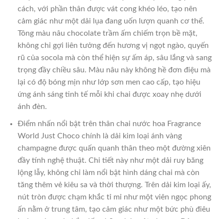
cách, với phần thân được vát cong khéo léo, tạo nên
cảm giác như một dải lụa đang uốn lượn quanh cơ thể.
Tông màu nâu chocolate trầm ấm chiếm trọn bề mặt,
không chỉ gợi liên tưởng đến hương vị ngọt ngào, quyến
rũ của socola mà còn thể hiện sự ấm áp, sâu lắng và sang
trọng đầy chiều sâu. Màu nâu này không hề đơn điệu mà
lại có độ bóng mịn như lớp sơn men cao cấp, tạo hiệu
ứng ánh sáng tinh tế mỗi khi chai được xoay nhẹ dưới
ánh đèn.
Điểm nhấn nổi bật trên thân chai nước hoa Fragrance
World Just Choco chính là dải kim loại ánh vàng
champagne được quấn quanh thân theo một đường xiên
đầy tính nghệ thuật. Chi tiết này như một dải ruy băng
lộng lẫy, không chỉ làm nổi bật hình dáng chai mà còn
tăng thêm vẻ kiêu sa và thời thượng. Trên dải kim loại ấy,
nút tròn được chạm khắc tỉ mỉ như một viên ngọc phong
ấn nằm ở trung tâm, tạo cảm giác như một bức phù điêu