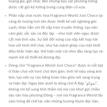
hoàng gia, gợi nhắc đến những báu vật phương Đông
được cất giữ kỹ lưỡng trong cung điện cổ xưa.
Phần nắp chai nước hoa Fragrance World Just Choco lại
càng ấn tượng hơn khi được thiết kế vát nghiêng góc
cạnh, khác hẳn với lối nắp tròn truyền thống, tạo nên
cảm giác sắc sảo và độc lập – như một viên ngọc được
cắt mài tinh xảo. Sự bất đối xứng của nắp kết hợp hài
hòa với hình thể chai, như hai mảnh ghép của một khối
điêu khắc hiện đại, thể hiện một cái nhìn đầy sáng tạo và
mạnh mẽ về thiết kế đương đại.
Dòng chữ “Fragrance World Just Choco” được in nổi bật
ở thân chai với font chữ đơn giản, tinh tế màu vàng ánh
kim, tạo nên sự cân bằng hoàn hảo giữa nét sang trọng
và hiện đại. Ngay bên dưới là dòng chữ Ả Rập “شوكو”,
không chỉ bổ sung tính thẩm mỹ mà còn khơi gợi chiều
sâu văn hóa phương Đông – nơi mà Fragrance World lấy
cảm hứng để chế tác nên những hương thơm độc bản.