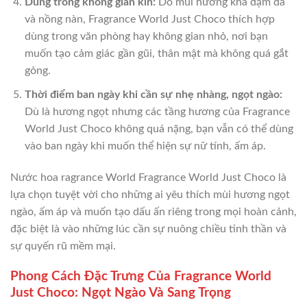
Dùng trong không gian kín:
Do mùi hương khá đậm đà
và nồng nàn, Fragrance World Just Choco thích hợp
dùng trong văn phòng hay không gian nhỏ, nơi bạn
muốn tạo cảm giác gần gũi, thân mật mà không quá gắt
gỏng.
Thời điểm ban ngày khi cần sự nhẹ nhàng, ngọt ngào:
Dù là hương ngọt nhưng các tầng hương của Fragrance
World Just Choco không quá nặng, bạn vẫn có thể dùng
vào ban ngày khi muốn thể hiện sự nữ tính, ấm áp.
Nước hoa ragrance World Fragrance World Just Choco là
lựa chọn tuyệt vời cho những ai yêu thích mùi hương ngọt
ngào, ấm áp và muốn tạo dấu ấn riêng trong mọi hoàn cảnh,
đặc biệt là vào những lúc cần sự nuông chiều tinh thần và
sự quyến rũ mềm mại.
Phong Cách Đặc Trưng Của Fragrance World
Just Choco: Ngọt Ngào Và Sang Trọng