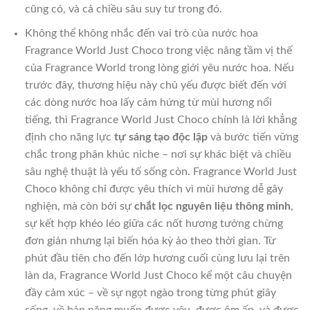
cũng có, và cả chiều sâu suy tư trong đó.
Không thể không nhắc đến vai trò của nước hoa
Fragrance World Just Choco trong việc nâng tầm vị thế
của Fragrance World trong lòng giới yêu nước hoa. Nếu
trước đây, thương hiệu này chủ yếu được biết đến với
các dòng nước hoa lấy cảm hứng từ mùi hương nổi
tiếng, thì Fragrance World Just Choco chính là lời khẳng
định cho năng lực
tự sáng tạo độc lập
và bước tiến vững
chắc trong phân khúc niche – nơi sự khác biệt và chiều
sâu nghệ thuật là yếu tố sống còn. Fragrance World Just
Choco không chỉ được yêu thích vì mùi hương dễ gây
nghiện, mà còn bởi sự
chắt lọc nguyên liệu thông minh
,
sự kết hợp khéo léo giữa các nốt hương tưởng chừng
đơn giản nhưng lại biến hóa kỳ ảo theo thời gian. Từ
phút đầu tiên cho đến lớp hương cuối cùng lưu lại trên
làn da, Fragrance World Just Choco kể một câu chuyện
đầy cảm xúc – về sự ngọt ngào trong từng phút giây