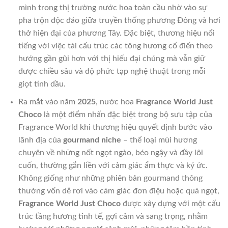
mình trong thị trường nước hoa toàn cầu nhờ vào sự
pha trộn độc đáo giữa truyền thống phương Đông và hơi
thở hiện đại của phương Tây. Đặc biệt, thương hiệu nổi
tiếng với việc tái cấu trúc các tông hương cổ điển theo
hướng gần gũi hơn với thị hiếu đại chúng mà vẫn giữ
được chiều sâu và độ phức tạp nghệ thuật trong mỗi
giọt tinh dầu.
Ra mắt vào năm
2025
, nước hoa
Fragrance World Just
Choco
là một điểm nhấn đặc biệt trong bộ sưu tập của
Fragrance World khi thương hiệu quyết định bước vào
lãnh địa của
gourmand niche
– thể loại mùi hương
chuyên về những nốt ngọt ngào, béo ngậy và đầy lôi
cuốn, thường gắn liền với cảm giác ẩm thực và ký ức.
Không giống như những phiên bản gourmand thông
thường vốn dễ rơi vào cảm giác đơn điệu hoặc quá ngọt,
Fragrance World Just Choco
được xây dựng với một cấu
trúc tầng hương tinh tế, gợi cảm và sang trọng, nhằm