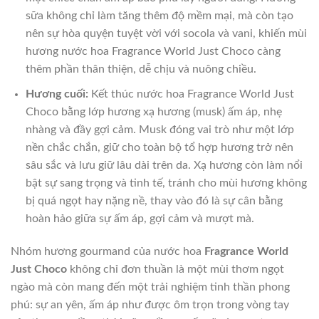
sữa không chỉ làm tăng thêm độ mềm mại, mà còn tạo
nên sự hòa quyện tuyệt vời với socola và vani, khiến mùi
hương nước hoa Fragrance World Just Choco càng
thêm phần thân thiện, dễ chịu và nuông chiều.
Hương cuối:
Kết thúc nước hoa Fragrance World Just
Choco bằng lớp hương xạ hương (musk) ấm áp, nhẹ
nhàng và đầy gợi cảm. Musk đóng vai trò như một lớp
nền chắc chắn, giữ cho toàn bộ tổ hợp hương trở nên
sâu sắc và lưu giữ lâu dài trên da. Xạ hương còn làm nổi
bật sự sang trọng và tinh tế, tránh cho mùi hương không
bị quá ngọt hay nặng nề, thay vào đó là sự cân bằng
hoàn hảo giữa sự ấm áp, gợi cảm và mượt mà.
Nhóm hương gourmand của nước hoa
Fragrance World
Just Choco
không chỉ đơn thuần là một mùi thơm ngọt
ngào mà còn mang đến một trải nghiệm tinh thần phong
phú: sự an yên, ấm áp như được ôm trọn trong vòng tay