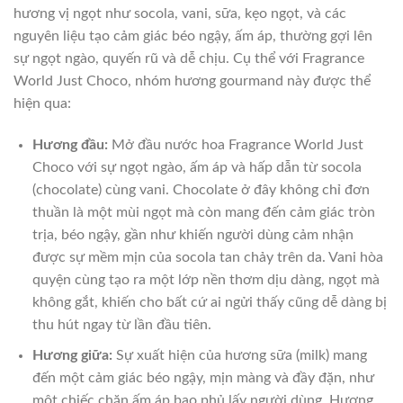
hương vị ngọt như socola, vani, sữa, kẹo ngọt, và các
nguyên liệu tạo cảm giác béo ngậy, ấm áp, thường gợi lên
sự ngọt ngào, quyến rũ và dễ chịu. Cụ thể với Fragrance
World Just Choco, nhóm hương gourmand này được thể
hiện qua:
Hương đầu:
Mở đầu nước hoa Fragrance World Just
Choco với sự ngọt ngào, ấm áp và hấp dẫn từ socola
(chocolate) cùng vani. Chocolate ở đây không chỉ đơn
thuần là một mùi ngọt mà còn mang đến cảm giác tròn
trịa, béo ngậy, gần như khiến người dùng cảm nhận
được sự mềm mịn của socola tan chảy trên da. Vani hòa
quyện cùng tạo ra một lớp nền thơm dịu dàng, ngọt mà
không gắt, khiến cho bất cứ ai ngửi thấy cũng dễ dàng bị
thu hút ngay từ lần đầu tiên.
Hương giữa:
Sự xuất hiện của hương sữa (milk) mang
đến một cảm giác béo ngậy, mịn màng và đầy đặn, như
một chiếc chăn ấm áp bao phủ lấy người dùng. Hương