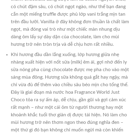
có chút đậm sâu, có chút ngọt ngào, như thể bạn đang
cắn một miếng truffle được phủ lớp vani trắng mịn tan
trên đầu lưỡi. Vanilla ở đây không đơn thuần là chất làm
ngọt, mà đóng vai trò như một chiếc màn nhung dịu
dàng ôm lấy sự dày dặn của chocolate, làm cho mùi
hương trở nên tròn trịa và dễ chịu hơn rất nhiều.
Khi hương đầu dần lắng xuống, lớp hương giữa nhẹ
nhàng xuất hiện với nốt sữa (milk) êm ái, gợi nhớ đến ly
sữa nóng pha cùng chocolate được mẹ pha cho vào một
sáng mùa đông. Hương sữa không quá gắt hay ngậy, mà
chỉ vừa đủ để thêm vào chiều sâu béo mịn cho tổng thể.
Đây là giai đoạn mà nước hoa Fragrance World Just
Choco tỏa ra sự ấm áp, dễ chịu, gần gũi và gợi cảm xúc
rất mạnh – như một cái ôm từ người thương hay một
khoảnh khắc tuổi thơ giản dị được tái hiện. Nó làm cho
mùi hương trở nên thơm ngon theo đúng nghĩa đen –
một thứ gì đó bạn không chỉ muốn ngửi mà còn khiến