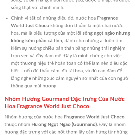
sống, về bản năng muốn được yêu, được ôm ấp, và được
sống thật với chính mình.
Chính vì tất cả những điều đó, nước hoa
Fragrance
World Just Choco
không đơn thuần là một chai nước
hoa, mà là biểu tượng của một
lối sống ngọt ngào nhưng
không kém phần cá tính
, dành cho những ai luôn tìm
kiếm sự nuông chiều bản thân bằng những trải nghiệm
trọn vẹn và đầy đam mê. Đây là minh chứng cho việc
một thương hiệu trẻ hoàn toàn có thể làm nên điều đặc
biệt – nếu đủ thấu cảm, đủ tài hoa, và đủ can đảm để
lắng nghe những xúc cảm nguyên sơ nhất của con người
thông qua mùi hương.
Nhóm Hương Gourmand Đặc Trưng Của Nước
Hoa Fragrance World Just Choco
Nhóm hương của nước hoa
Fragrance World Just Choco
thuộc nhóm
Hương Ngọt Ngào (Gourmand)
. Đây là nhóm
hương đặc trưng với các nốt thơm lấy cảm hứng từ những