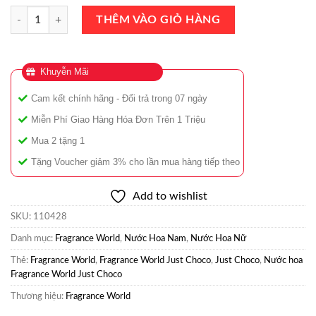
Nước Hoa Fragrance World Just Choco Eau De Parfum (EDP) 100ml Ch
THÊM VÀO GIỎ HÀNG
Khuyễn Mãi
Cam kết chính hãng - Đổi trả trong 07 ngày
Miễn Phí Giao Hàng Hóa Đơn Trên 1 Triệu
Mua 2 tặng 1
Tặng Voucher giảm 3% cho lần mua hàng tiếp theo
Add to wishlist
SKU:
110428
Danh mục:
Fragrance World
,
Nước Hoa Nam
,
Nước Hoa Nữ
Thẻ:
Fragrance World
,
Fragrance World Just Choco
,
Just Choco
,
Nước hoa
Fragrance World Just Choco
Thương hiệu:
Fragrance World