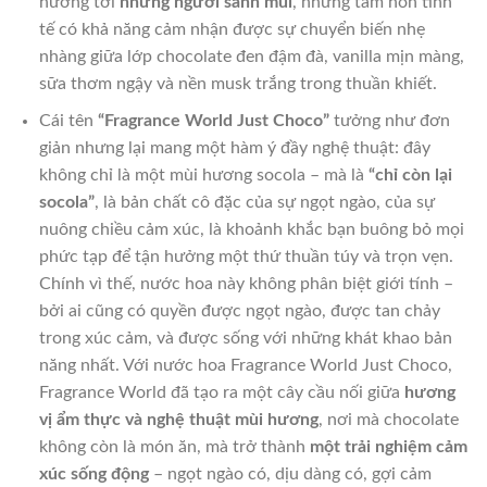
hướng tới
những người sành mùi
, những tâm hồn tinh
tế có khả năng cảm nhận được sự chuyển biến nhẹ
nhàng giữa lớp chocolate đen đậm đà, vanilla mịn màng,
sữa thơm ngậy và nền musk trắng trong thuần khiết.
Cái tên
“Fragrance World Just Choco”
tưởng như đơn
giản nhưng lại mang một hàm ý đầy nghệ thuật: đây
không chỉ là một mùi hương socola – mà là
“chỉ còn lại
socola”
, là bản chất cô đặc của sự ngọt ngào, của sự
nuông chiều cảm xúc, là khoảnh khắc bạn buông bỏ mọi
phức tạp để tận hưởng một thứ thuần túy và trọn vẹn.
Chính vì thế, nước hoa này không phân biệt giới tính –
bởi ai cũng có quyền được ngọt ngào, được tan chảy
trong xúc cảm, và được sống với những khát khao bản
năng nhất. Với nước hoa Fragrance World Just Choco,
Fragrance World đã tạo ra một cây cầu nối giữa
hương
vị ẩm thực và nghệ thuật mùi hương
, nơi mà chocolate
không còn là món ăn, mà trở thành
một trải nghiệm cảm
xúc sống động
– ngọt ngào có, dịu dàng có, gợi cảm