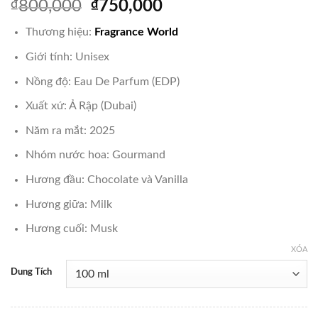
Giá
Giá
₫
800,000
₫
750,000
gốc
hiện
Thương hiệu:
Fragrance World
là:
tại
₫800,000.
là:
Giới tính: Unisex
₫750,000.
Nồng độ: Eau De Parfum (EDP)
Xuất xứ: Ả Rập (Dubai)
Năm ra mắt: 2025
Nhóm nước hoa: Gourmand
Hương đầu: Chocolate và Vanilla
Hương giữa: Milk
Hương cuối: Musk
XÓA
Dung Tích