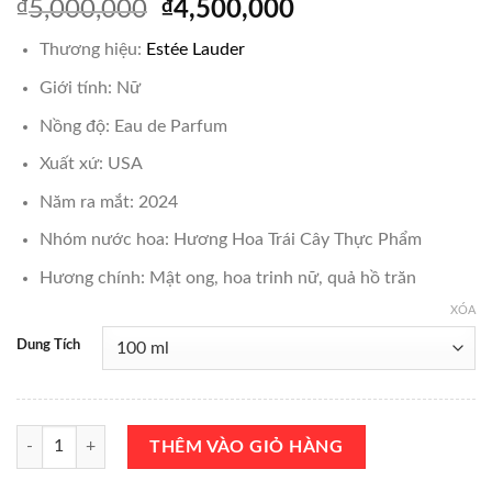
Giá
Giá
₫
5,000,000
₫
4,500,000
gốc
hiện
Thương hiệu:
Estée Lauder
là:
tại
₫5,000,000.
là:
Giới tính: Nữ
₫4,500,000.
Nồng độ: Eau de Parfum
Xuất xứ: USA
Năm ra mắt: 2024
Nhóm nước hoa: Hương Hoa Trái Cây Thực Phẩm
Hương chính: Mật ong, hoa trinh nữ, quả hồ trăn
XÓA
Dung Tích
Nước Hoa Estée Lauder Serene Sierra Eau de Parfum 100ml Chính Hãn
THÊM VÀO GIỎ HÀNG