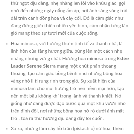
thứ ngọt dịu dàng, nhẹ nhàng len lỏi vào khứu giác, gợi
nhớ đến những ngày nắng ấm áp, nơi ánh sáng vàng trải
dài trên cánh đồng hoa và cây cối. Đó là cảm giác như
đang đứng giữa thiên nhiên yên bình, cảm nhận từng làn
gió mang theo sự tươi mới của cuộc sống.
Hoa mimosa, với hương thơm tinh tế và thanh nhã, là
linh hồn của tầng hương giữa, bùng lên một cách nhẹ
nhàng nhưng vững chãi. Hương hoa mimosa trong
Estée
Lauder Serene Sierra
mang một chút phấn thoang
thoảng, tạo cảm giác bồng bềnh như những bông hoa
vàng nhỏ li ti rung rinh trong gió. Sự xuất hiện của
mimosa làm cho mùi hương trở nên mềm mại hơn, tạo
nên một bầu không khí trong lành và thanh khiết. Nó
giống như đang được dạo bước qua một khu vườn nhỏ
trên đỉnh đồi, nơi những bông hoa nở rộ dưới ánh mặt
trời, tỏa ra thứ hương dịu dàng đầy lôi cuốn.
Xa xa, những lùm cây hồ trăn (pistachio) nở hoa, thêm