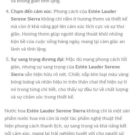
và không gian tĩnh lặng.
Chạm đến cảm xúc
: Phong cách của
Estée Lauder
Serene Sierra
không chỉ nằm ở hương thơm và thiết kế
mà còn ở khả năng gợi lên cảm xúc tích cực và sự thư
giãn. Hương thơm giúp người dùng thoát khỏi những
bộn bề của cuộc sống hàng ngày, mang lại cảm giác an
lành và tĩnh lặng.
Sự sang trọng đương đại
: Mặc dù mang phong cách tối
giản, nhưng sự sang trọng của
Estée Lauder Serene
Sierra
vẫn hiện hữu rõ nét. Chiếc nắp kim loại màu vàng
bóng loáng và nhãn hiệu in trên thân chai thể hiện sự tỉ
mỉ trong từng chi tiết, cho thấy sự đầu tư về chất lượng
và sự chăm sóc trong thiết kế.
Nước hoa
Estée Lauder Serene Sierra
không chỉ là một sản
phẩm nước hoa mà còn là một tác phẩm nghệ thuật thể
hiện phong cách thanh lịch, sự sang trọng và khả năng kết
nối cảm xúc, mang lại trải nghiệm tuyệt vời cho người sử