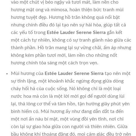
vào một chút vị béo ngậy và tươi mát, làm nền cho
hương mật ong và mimosa, hoàn thiện bức tranh mùi
hương tuyệt đẹp. Hương hồ trăn không quá nổi bật
nhưng chính điều đó lại tạo nên sự hài hòa, giúp tất cả
các yếu tố trong
Estée Lauder Serene Sierra
gắn kết
một cách tự nhiên, không có sự tranh giành nào giữa các
thành phần. Hồ trăn mang lại sự vững chãi, ấm áp nhưng
không kém phần tươi mới, làm nền cho những nốt
hương chính tỏa sáng một cách trọn vẹn.
Mùi hương của
Estée Lauder Serene Sierra
tạo nên một
sự tĩnh lặng, một khoảnh khắc ngừng đọng giữa dòng
chảy hối hả của cuộc sống. Nó không chỉ là một loại
nước hoa mà còn là một lời mời gọi để người dùng lùi
lại, thả lỏng cơ thể và tâm hồn, tận hưởng giây phút yên
bình hiếm có. Mùi hương ấy như đang dẫn dắt ta đến
một nơi ẩn náu bí mật, một vùng đồi yên tĩnh, nơi chỉ
còn lại sự giao hòa giữa con người và thiên nhiên. Giữa
bầu không khí thoáng đãng đó, mọi cảm giác đều trở nên