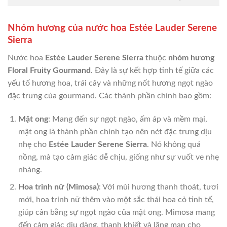
Nhóm hương của nước hoa Estée Lauder Serene
Sierra
Nước hoa
Estée Lauder Serene Sierra
thuộc
nhóm hương
Floral Fruity Gourmand
. Đây là sự kết hợp tinh tế giữa các
yếu tố hương hoa, trái cây và những nốt hương ngọt ngào
đặc trưng của gourmand. Các thành phần chính bao gồm:
Mật ong
: Mang đến sự ngọt ngào, ấm áp và mềm mại,
mật ong là thành phần chính tạo nên nét đặc trưng dịu
nhẹ cho
Estée Lauder Serene Sierra
. Nó không quá
nồng, mà tạo cảm giác dễ chịu, giống như sự vuốt ve nhẹ
nhàng.
Hoa trinh nữ (Mimosa)
: Với mùi hương thanh thoát, tươi
mới, hoa trinh nữ thêm vào một sắc thái hoa cỏ tinh tế,
giúp cân bằng sự ngọt ngào của mật ong. Mimosa mang
đến cảm giác dịu dàng, thanh khiết và lãng mạn cho