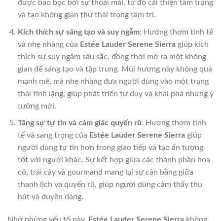
được bao bọc bởi sự thoải mái, từ đó cải thiện tâm trạng
và tạo không gian thư thái trong tâm trí.
Kích thích sự sáng tạo và suy ngẫm
: Hương thơm tinh tế
và nhẹ nhàng của
Estée Lauder Serene Sierra
giúp kích
thích sự suy ngẫm sâu sắc, đồng thời mở ra một không
gian để sáng tạo và tập trung. Mùi hương này không quá
mạnh mẽ, mà nhẹ nhàng đưa người dùng vào một trạng
thái tĩnh lặng, giúp phát triển tư duy và khai phá những ý
tưởng mới.
Tăng sự tự tin và cảm giác quyến rũ
: Hương thơm tinh
tế và sang trọng của
Estée Lauder Serene Sierra
giúp
người dùng tự tin hơn trong giao tiếp và tạo ấn tượng
tốt với người khác. Sự kết hợp giữa các thành phần hoa
cỏ, trái cây và gourmand mang lại sự cân bằng giữa
thanh lịch và quyến rũ, giúp người dùng cảm thấy thu
hút và duyên dáng.
Nhờ những yếu tố này,
Estée Lauder Serene Sierra
không