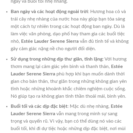
ngày và buổi tối nhẹ nhàng.
Ban ngày và các hoạt động ngoài trời
: Hương hoa cỏ và
trái cây nhẹ nhàng của nước hoa này giúp bạn tỏa sáng
một cách tự nhiên trong các hoạt động ban ngày. Dù là
làm việc văn phòng, dạo phố hay tham gia các buổi tiệc
nhỏ,
Estée Lauder Serene Sierra
vẫn đủ tinh tế và không
gây cảm giác nặng nề cho người đối diện.
Sử dụng trong những dịp thư giãn, tĩnh lặng
: Với hương
thơm mang lại cảm giác yên bình và thanh thản,
Estée
Lauder Serene Sierra
phù hợp khi bạn muốn dành thời
gian cho bản thân, thư giãn trong những không gian yên
tĩnh hoặc những khoảnh khắc chiêm nghiệm cuộc sống.
Nó giúp tạo ra không gian tinh thần thoải mái, bình yên.
Buổi tối và các dịp đặc biệt
: Mặc dù nhẹ nhàng,
Estée
Lauder Serene Sierra
vẫn mang trong mình sự sang
trọng và quyến rũ. Vì vậy, bạn có thể dùng nó vào các
buổi tối, khi đi dự tiệc hoặc những dịp đặc biệt, nơi mùi