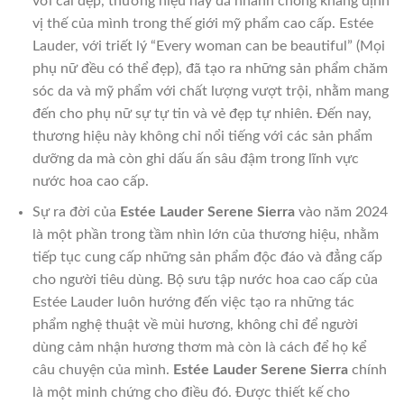
với cái đẹp, thương hiệu này đã nhanh chóng khẳng định
vị thế của mình trong thế giới mỹ phẩm cao cấp. Estée
Lauder, với triết lý “Every woman can be beautiful” (Mọi
phụ nữ đều có thể đẹp), đã tạo ra những sản phẩm chăm
sóc da và mỹ phẩm với chất lượng vượt trội, nhằm mang
đến cho phụ nữ sự tự tin và vẻ đẹp tự nhiên. Đến nay,
thương hiệu này không chỉ nổi tiếng với các sản phẩm
dưỡng da mà còn ghi dấu ấn sâu đậm trong lĩnh vực
nước hoa cao cấp.
Sự ra đời của
Estée Lauder Serene Sierra
vào năm 2024
là một phần trong tầm nhìn lớn của thương hiệu, nhằm
tiếp tục cung cấp những sản phẩm độc đáo và đẳng cấp
cho người tiêu dùng. Bộ sưu tập nước hoa cao cấp của
Estée Lauder luôn hướng đến việc tạo ra những tác
phẩm nghệ thuật về mùi hương, không chỉ để người
dùng cảm nhận hương thơm mà còn là cách để họ kể
câu chuyện của mình.
Estée Lauder Serene Sierra
chính
là một minh chứng cho điều đó. Được thiết kế cho