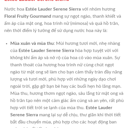
Nước hoa
Estée Lauder Serene Sierra
với nhóm hương
Floral Fruity Gourmand
mang sự ngọt ngào, thanh khiết và
ấm áp của mật ong, hoa trinh nữ (mimosa) và quả hồ trăn,
nên thời điểm lý tưởng để sử dụng nước hoa này là:
Mùa xuân và mùa thu
: Mùi hương tươi mới, nhẹ nhàng
của
Estée Lauder Serene Sierra
hòa hợp tuyệt vời với
không khí ấm áp và nở rộ của hoa cỏ vào mùa xuân. Sự
thanh thoát của hương hoa trinh nữ cùng chút ngọt
ngào từ mật ong sẽ làm cho bạn cảm thấy tràn đầy năng
lượng và tươi mới, phù hợp với những ngày dạo chơi
ngoài trời, gặp gỡ bạn bè hay các buổi hẹn hò lãng mạn.
Mùa thu, hương thơm ngọt ngào, sâu lắng từ mật ong và
hồ trăn tạo nên một cảm giác ấm cúng và an yên, rất phù
hợp với tiết trời se lạnh của mùa thu.
Estée Lauder
Serene Sierra
mang lại sự dễ chịu, thư giãn khi thời tiết
bắt đầu chuyển mùa, phù hợp cho các hoạt động ban