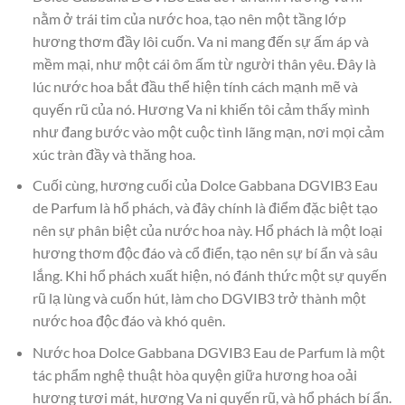
nằm ở trái tim của nước hoa, tạo nên một tầng lớp
hương thơm đầy lôi cuốn. Va ni mang đến sự ấm áp và
mềm mại, như một cái ôm ấm từ người thân yêu. Đây là
lúc nước hoa bắt đầu thể hiện tính cách mạnh mẽ và
quyến rũ của nó. Hương Va ni khiến tôi cảm thấy mình
như đang bước vào một cuộc tình lãng mạn, nơi mọi cảm
xúc tràn đầy và thăng hoa.
Cuối cùng, hương cuối của Dolce Gabbana DGVIB3 Eau
de Parfum là hổ phách, và đây chính là điểm đặc biệt tạo
nên sự phân biệt của nước hoa này. Hổ phách là một loại
hương thơm độc đáo và cổ điển, tạo nên sự bí ẩn và sâu
lắng. Khi hổ phách xuất hiện, nó đánh thức một sự quyến
rũ lạ lùng và cuốn hút, làm cho DGVIB3 trở thành một
nước hoa độc đáo và khó quên.
Nước hoa Dolce Gabbana DGVIB3 Eau de Parfum là một
tác phẩm nghệ thuật hòa quyện giữa hương hoa oải
hương tươi mát, hương Va ni quyến rũ, và hổ phách bí ẩn.