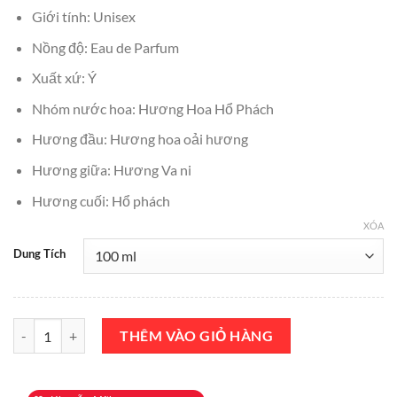
₫4,500,000.
là:
Giới tính: Unisex
₫4,000,000.
Nồng độ: Eau de Parfum
Xuất xứ: Ý
Nhóm nước hoa: Hương Hoa Hổ Phách
Hương đầu: Hương hoa oải hương
Hương giữa: Hương Va ni
Hương cuối: Hổ phách
XÓA
Dung Tích
Nước Hoa Dolce Gabbana DGVIB3 Eau de Parfum 100ml Chính Hãng
THÊM VÀO GIỎ HÀNG