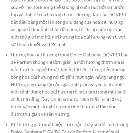
xúc với nó, tôi không thể không bị cuốn hút bởi sự phức
tạp và tinh tế của hương thơm. Hương đầu của DGVIB3
bắt đầu bằng một làn sóng dịu dàng của hoa oải hương,
và ngay từ khoảnh khắc đầu tiên, tôi đã bị cuốn hút vào
một thế giới mơ hồ, nơi hương hoa oải hương nở rộ với
sự thanh khiết và tươi mát.
Hương hoa oải hương trong Dolce Gabbana DGVIB3 Eau
de Parfum không chỉ đơn giản là một hương thơm mà là
một tạo hóa nghệ thuật, khiến tôi liên tưởng đến những
bông hoa oải hương nở rộ giữa một ngày nắng rạng ngời.
Hương này mang lại cảm giác thư giãn và yên bình, như
một cánh đồng hoa oải hương rộ màu tím trong một buổi
chiều hạ nắng. Đây chính là lúc tôi cảm thấy mình đang
bước vào một kỳ nghỉ dưỡng tinh thần, nơi tâm hồn
được thư giãn và tận hưởng.
Khi hương giữa xuất hiện, tôi nhận thấy sự đổi mới trong
Dolce Gabbana DGVIB3 Eau de Parfum. Hương Va ni