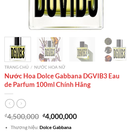
TRANG CHỦ
/
NƯỚC HOA NỮ
Nước Hoa Dolce Gabbana DGVIB3 Eau
de Parfum 100ml Chính Hãng
Giá
Giá
4,500,000
4,000,000
₫
₫
gốc
hiện
Thương hiệu:
Dolce Gabbana
là:
tại