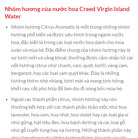
Nhóm hương của nước hoa Creed Virgin Island
Water
Nhóm hương Citrus Aromatic là một trong những nhóm
hương phổ biến và được yêu thích trong ngành nước
hoa, đặc biệt là trong các loại nước hoa dành cho mùa
xuân và mùa hè. Đặc điểm chung của nhóm hương này là
sự tươi mới và sảng khoái, thường được cảm nhận từ các
nốt hương citrus như chanh, cam, quýt, bưởi, vàng cam,
bergamot, hay các loại cam quýt khác. Đây là những
hương thơm nhẹ nhàng, tươi mát và mang tính hứng
khởi cao, rất phù hợp để làm dịu đi nóng bức mùa hè.
Ngoài các thành phần citrus, nhóm hương này còn
thường kết hợp với các thành phần thảo mộc như hoa
lavender, hoa cam, hoa nhài, hoa violet hay các loại gia vị
như gừng, hạt tiêu đen, hoa bạch dương và các loại gỗ
như gỗ tuyết tùng hay xạ hương. Những thành phần này
giúp làm phong phú thêm hương thơm, tạo nên sự cân