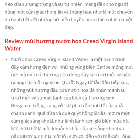
hảo của sự sang trọng và sự tự nhiên, mang đến cho người
dùng một cảm giác thư giãn và thăng hoa, như là một chuyến
du hành tới với những bờ biển huyền bí và thiên nhiên tuyệt
đẹp.
Review mùi hương nước hoa Creed Virgin Island
Water
Nước hoa Creed Virgin Island Water là một hành trình
đầy cảm hứng đến với những vùng biển Caribe mộng mơ,
nơi mà mỗi nốt hương đều đong đầy sự tươi mới và hào
quang của một ngày hè rực rỡ. Ngay từ lần đầu tiếp xúc,
những nốt hương đầu của nước hoa đã nhấn mạnh sự
tươi mới và sự mát lạnh của biển cả. Hương cam
Bergamot trắng, cùng với sự pha trộn tinh tế của quả
chanh xanh, quả dừa và quả quýt hồng Sicilia, mở ra một
cảm giác sảng khoái, như lành lạnh cơn gió biển mùa hè.
Mỗi hơi thở là một khoảnh khắc của sự sảng khoái và
năng lượng, như là một lời mời gọi đến với thế giới rộng