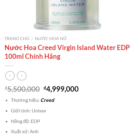
TRANG CHỦ
/
NƯỚC HOA NỮ
Nước Hoa Creed Virgin Island Water EDP
100ml Chính Hãng
Giá
Giá
5,500,000
4,999,000
₫
₫
gốc
hiện
Thương hiệu:
Creed
là:
tại
₫5,500,000.
là:
Giới tính: Unisex
₫4,999,000.
Nồng độ: EDP
Xuất xứ: Anh