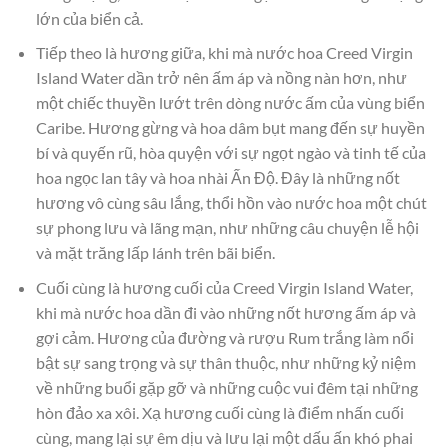
lớn của biển cả.
Tiếp theo là hương giữa, khi mà nước hoa Creed Virgin
Island Water dần trở nên ấm áp và nồng nàn hơn, như
một chiếc thuyền lướt trên dòng nước ấm của vùng biển
Caribe. Hương gừng và hoa dâm bụt mang đến sự huyền
bí và quyến rũ, hòa quyện với sự ngọt ngào và tinh tế của
hoa ngọc lan tây và hoa nhài Ấn Độ. Đây là những nốt
hương vô cùng sâu lắng, thổi hồn vào nước hoa một chút
sự phong lưu và lãng mạn, như những câu chuyện lễ hội
và mặt trăng lấp lánh trên bãi biển.
Cuối cùng là hương cuối của Creed Virgin Island Water,
khi mà nước hoa dần đi vào những nốt hương ấm áp và
gợi cảm. Hương của đường và rượu Rum trắng làm nổi
bật sự sang trọng và sự thân thuộc, như những kỷ niệm
về những buổi gặp gỡ và những cuộc vui đêm tại những
hòn đảo xa xôi. Xạ hương cuối cùng là điểm nhấn cuối
cùng, mang lại sự êm dịu và lưu lại một dấu ấn khó phai