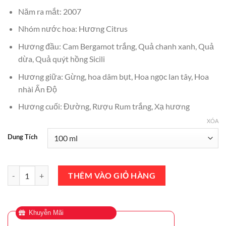
Năm ra mắt: 2007
Nhóm nước hoa: Hương Citrus
Hương đầu: Cam Bergamot trắng, Quả chanh xanh, Quả
dừa, Quả quýt hồng Sicili
Hương giữa: Gừng, hoa dâm bụt, Hoa ngọc lan tây, Hoa
nhài Ấn Độ
Hương cuối: Đường, Rượu Rum trắng, Xạ hương
XÓA
Dung Tích
Nước Hoa Creed Virgin Island Water EDP 100ml Chính Hãng số lượn
THÊM VÀO GIỎ HÀNG
Khuyễn Mãi