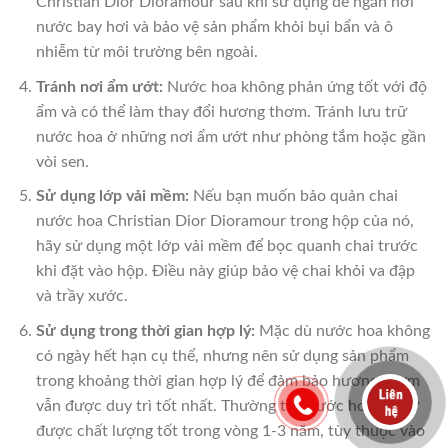
Christian Dior Dioramour sau khi sử dụng để ngăn hơi
nước bay hơi và bảo vệ sản phẩm khỏi bụi bẩn và ô
nhiễm từ môi trường bên ngoài.
Tránh nơi ẩm ướt:
Nước hoa không phản ứng tốt với độ
ẩm và có thể làm thay đổi hương thơm. Tránh lưu trữ
nước hoa ở những nơi ẩm ướt như phòng tắm hoặc gần
vòi sen.
Sử dụng lớp vải mềm:
Nếu bạn muốn bảo quản chai
nước hoa Christian Dior Dioramour trong hộp của nó,
hãy sử dụng một lớp vải mềm để bọc quanh chai trước
khi đặt vào hộp. Điều này giúp bảo vệ chai khỏi va đập
và trầy xước.
Sử dụng trong thời gian hợp lý:
Mặc dù nước hoa không
có ngày hết hạn cụ thể, nhưng nên sử dụng sản phẩm
trong khoảng thời gian hợp lý để đảm bảo hương thơm
vẫn được duy trì tốt nhất. Thường thì, nước hoa sẽ giữ
được chất lượng tốt trong vòng 1-3 năm, tùy thuộc vào