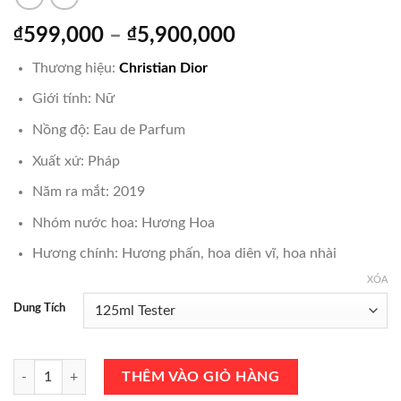
Khoảng
₫
599,000
–
₫
5,900,000
giá:
Thương hiệu:
Christian Dior
từ
₫599,000
Giới tính: Nữ
đến
Nồng độ: Eau de Parfum
₫5,900,000
Xuất xứ: Pháp
Năm ra mắt: 2019
Nhóm nước hoa: Hương Hoa
Hương chính: Hương phấn, hoa diên vĩ, hoa nhài
XÓA
Dung Tích
Nước Hoa Christian Dior Dioramour EDP 125ml Chính Hãng số lượng
THÊM VÀO GIỎ HÀNG