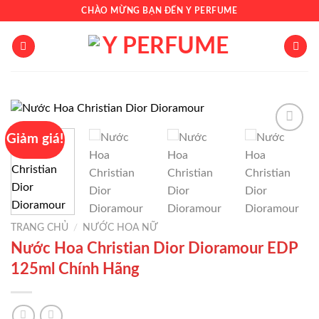
Chuyển
CHÀO MỪNG BẠN ĐẾN Y PERFUME
đến
nội
dung
Giảm giá!
Add to
wishlist
TRANG CHỦ
/
NƯỚC HOA NỮ
Nước Hoa Christian Dior Dioramour EDP
125ml Chính Hãng