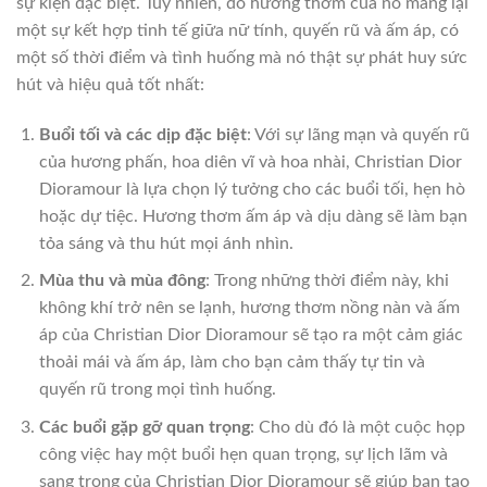
sự kiện đặc biệt. Tuy nhiên, do hương thơm của nó mang lại
một sự kết hợp tinh tế giữa nữ tính, quyến rũ và ấm áp, có
một số thời điểm và tình huống mà nó thật sự phát huy sức
hút và hiệu quả tốt nhất:
Buổi tối và các dịp đặc biệt
: Với sự lãng mạn và quyến rũ
của hương phấn, hoa diên vĩ và hoa nhài, Christian Dior
Dioramour là lựa chọn lý tưởng cho các buổi tối, hẹn hò
hoặc dự tiệc. Hương thơm ấm áp và dịu dàng sẽ làm bạn
tỏa sáng và thu hút mọi ánh nhìn.
Mùa thu và mùa đông
: Trong những thời điểm này, khi
không khí trở nên se lạnh, hương thơm nồng nàn và ấm
áp của Christian Dior Dioramour sẽ tạo ra một cảm giác
thoải mái và ấm áp, làm cho bạn cảm thấy tự tin và
quyến rũ trong mọi tình huống.
Các buổi gặp gỡ quan trọng
: Cho dù đó là một cuộc họp
công việc hay một buổi hẹn quan trọng, sự lịch lãm và
sang trọng của Christian Dior Dioramour sẽ giúp bạn tạo