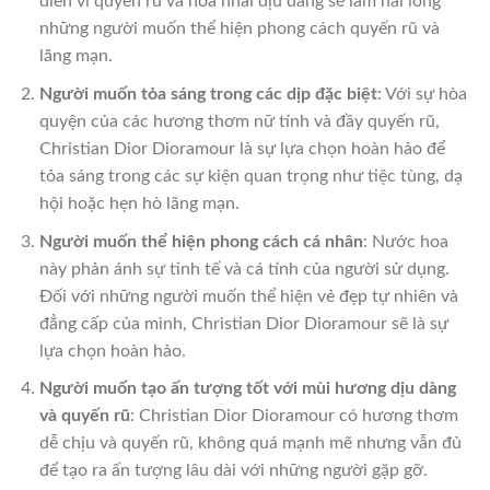
diên vĩ quyến rũ và hoa nhài dịu dàng sẽ làm hài lòng
những người muốn thể hiện phong cách quyến rũ và
lãng mạn.
Người muốn tỏa sáng trong các dịp đặc biệt
: Với sự hòa
quyện của các hương thơm nữ tính và đầy quyến rũ,
Christian Dior Dioramour là sự lựa chọn hoàn hảo để
tỏa sáng trong các sự kiện quan trọng như tiệc tùng, dạ
hội hoặc hẹn hò lãng mạn.
Người muốn thể hiện phong cách cá nhân
: Nước hoa
này phản ánh sự tinh tế và cá tính của người sử dụng.
Đối với những người muốn thể hiện vẻ đẹp tự nhiên và
đẳng cấp của mình, Christian Dior Dioramour sẽ là sự
lựa chọn hoàn hảo.
Người muốn tạo ấn tượng tốt với mùi hương dịu dàng
và quyến rũ
: Christian Dior Dioramour có hương thơm
dễ chịu và quyến rũ, không quá mạnh mẽ nhưng vẫn đủ
để tạo ra ấn tượng lâu dài với những người gặp gỡ.