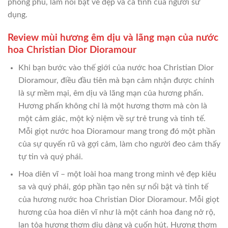
phong phú, làm nổi bật vẻ đẹp và cá tính của người sử
dụng.
Review mùi hương êm dịu và lãng mạn của nước
hoa Christian Dior Dioramour
Khi bạn bước vào thế giới của nước hoa Christian Dior
Dioramour, điều đầu tiên mà bạn cảm nhận được chính
là sự mềm mại, êm dịu và lãng mạn của hương phấn.
Hương phấn không chỉ là một hương thơm mà còn là
một cảm giác, một kỷ niệm về sự trẻ trung và tinh tế.
Mỗi giọt nước hoa Dioramour mang trong đó một phần
của sự quyến rũ và gợi cảm, làm cho người đeo cảm thấy
tự tin và quý phái.
Hoa diên vĩ – một loài hoa mang trong mình vẻ đẹp kiêu
sa và quý phái, góp phần tạo nên sự nổi bật và tinh tế
của hương nước hoa Christian Dior Dioramour. Mỗi giọt
hương của hoa diên vĩ như là một cánh hoa đang nở rộ,
lan tỏa hương thơm dịu dàng và cuốn hút. Hương thơm