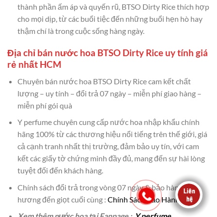
thành phần ấm áp và quyến rũ, BTSO Dirty Rice thích hợp
cho mọi dịp, từ các buổi tiệc đến những buổi hẹn hò hay
thậm chí là trong cuộc sống hàng ngày.
Địa chỉ bán nước hoa BTSO Dirty Rice uy tính giá
rẻ nhất HCM
Chuyên bán nước hoa BTSO Dirty Rice cam kết chất
lượng – uy tính – đổi trả 07 ngày – miễn phí giao hàng –
miễn phí gói quà
Y perfume chuyên cung cấp nước hoa nhập khẩu chính
hãng 100% từ các thương hiệu nổi tiếng trên thế giới, giá
cả cạnh tranh nhất thị trường, đảm bảo uy tín, với cam
kết các giấy tờ chứng minh đầy đủ, mang đến sự hài lòng
tuyệt đối đến khách hàng.
Chính sách đổi trả trong vòng 07 ngày & bảo hành mùi
hương đến giọt cuối cùng :
Chính Sách Bảo Hành
Xem thêm nước hoa tại Fanpage :
Y perfume