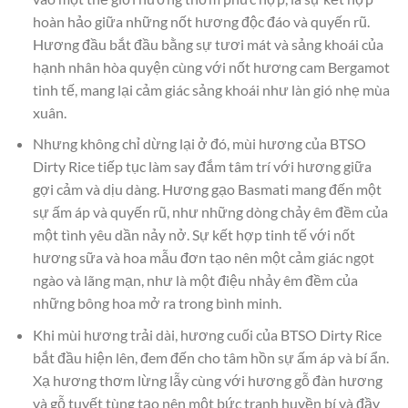
hoàn hảo giữa những nốt hương độc đáo và quyến rũ.
Hương đầu bắt đầu bằng sự tươi mát và sảng khoái của
hạnh nhân hòa quyện cùng với nốt hương cam Bergamot
tinh tế, mang lại cảm giác sảng khoái như làn gió nhẹ mùa
xuân.
Nhưng không chỉ dừng lại ở đó, mùi hương của BTSO
Dirty Rice tiếp tục làm say đắm tâm trí với hương giữa
gợi cảm và dịu dàng. Hương gạo Basmati mang đến một
sự ấm áp và quyến rũ, như những dòng chảy êm đềm của
một tình yêu dần nảy nở. Sự kết hợp tinh tế với nốt
hương sữa và hoa mẫu đơn tạo nên một cảm giác ngọt
ngào và lãng mạn, như là một điệu nhảy êm đềm của
những bông hoa mở ra trong bình minh.
Khi mùi hương trải dài, hương cuối của BTSO Dirty Rice
bắt đầu hiện lên, đem đến cho tâm hồn sự ấm áp và bí ẩn.
Xạ hương thơm lừng lẫy cùng với hương gỗ đàn hương
và gỗ tuyết tùng tạo nên một bức tranh huyền bí và đầy