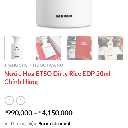
TRANG CHỦ
/
NƯỚC HOA NỮ
Nước Hoa BTSO Dirty Rice EDP 50ml
Chính Hãng
Khoảng
990,000
–
4,150,000
₫
₫
giá:
Thương hiệu:
Borntostandout
từ