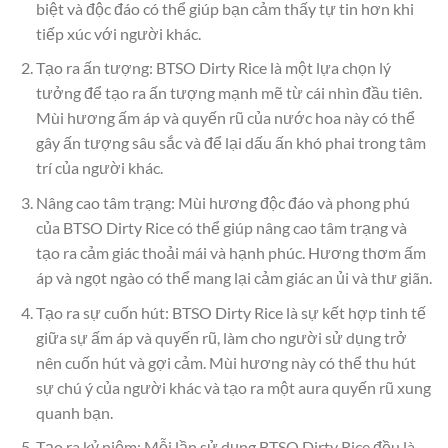
biệt và độc đáo có thể giúp bạn cảm thấy tự tin hơn khi
tiếp xúc với người khác.
Tạo ra ấn tượng: BTSO Dirty Rice là một lựa chọn lý
tưởng để tạo ra ấn tượng mạnh mẽ từ cái nhìn đầu tiên.
Mùi hương ấm áp và quyến rũ của nước hoa này có thể
gây ấn tượng sâu sắc và để lại dấu ấn khó phai trong tâm
trí của người khác.
Nâng cao tâm trạng: Mùi hương độc đáo và phong phú
của BTSO Dirty Rice có thể giúp nâng cao tâm trạng và
tạo ra cảm giác thoải mái và hạnh phúc. Hương thơm ấm
áp và ngọt ngào có thể mang lại cảm giác an ủi và thư giãn.
Tạo ra sự cuốn hút: BTSO Dirty Rice là sự kết hợp tinh tế
giữa sự ấm áp và quyến rũ, làm cho người sử dụng trở
nên cuốn hút và gợi cảm. Mùi hương này có thể thu hút
sự chú ý của người khác và tạo ra một aura quyến rũ xung
quanh bạn.
Tạo ra kỷ niệm: Mỗi lần sử dụng BTSO Dirty Rice đều là