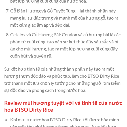
bật lớp hương cuối cùng của nước hoa.
Gỗ Đàn Hương và Gỗ Tuyết Tùng: Hai thành phần này
mang lại sự đặc trưng và mạnh mẽ của hương gỗ, tạo ra
một cảm giác ấm áp và dẻo dai.
Cetalox và Cỏ Hương Bài: Cetalox và cỏ hương bài là các
phần tử cuối cùng, tạo nên sự kết thúc đầy sâu sắc và bí
ẩn cho mùi hương, tạo ra một lớp hương cuối cùng đầy
cuốn hút và quyến rũ.
Sự kết hợp tinh tế của những thành phần này tạo ra một
hương thơm độc đáo và phức tạp, làm cho BTSO Dirty Rice
trở thành một lựa chọn lý tưởng cho những người tìm kiếm
sự độc đáo và phong cách trong nước hoa.
Review mùi hương tuyệt vời và tinh tế của nước
hoa BTSO Dirty Rice
Khi mở lọ nước hoa BTSO Dirty Rice, tôi được hòa mình
vào một thế giới hương thơm phức hợp, là sự kết hợp