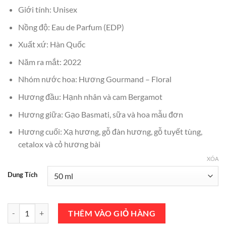
₫990,000
Giới tính: Unisex
đến
Nồng độ: Eau de Parfum (EDP)
₫4,150,000
Xuất xứ: Hàn Quốc
Năm ra mắt: 2022
Nhóm nước hoa: Hương Gourmand – Floral
Hương đầu: Hạnh nhân và cam Bergamot
Hương giữa: Gạo Basmati, sữa và hoa mẫu đơn
Hương cuối: Xạ hương, gỗ đàn hương, gỗ tuyết tùng,
cetalox và cỏ hương bài
XÓA
Dung Tích
Nước Hoa BTSO Dirty Rice EDP 50ml Chính Hãng số lượng
THÊM VÀO GIỎ HÀNG