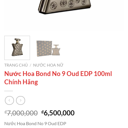
TRANG CHỦ
/
NƯỚC HOA NỮ
Nước Hoa Bond No 9 Oud EDP 100ml
Chính Hãng
Giá
Giá
7,000,000
6,500,000
₫
₫
gốc
hiện
Nước Hoa Bond No 9 Oud EDP
là:
tại