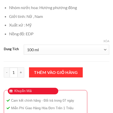
₫7,000,000.
là:
Nhóm nước hoa: Hương phương đông
₫6,500,000.
Giới tính: Nữ , Nam
Xuất xứ : Mỹ
Nồng độ: EDP
XÓA
Dung Tích
Nước Hoa Bond No 9 Oud EDP 100ml Chính Hãng số lượng
THÊM VÀO GIỎ HÀNG
Khuyễn Mãi
Cam kết chính hãng - Đổi trả trong 07 ngày
Miễn Phí Giao Hàng Hóa Đơn Trên 1 Triệu