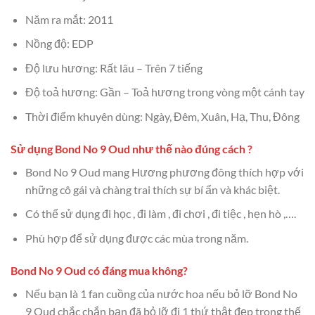
Năm ra mắt: 2011
Nồng độ: EDP
Độ lưu hương: Rất lâu – Trên 7 tiếng
Độ toả hương: Gần – Toả hương trong vòng một cánh tay
Thời điểm khuyên dùng: Ngày, Đêm, Xuân, Hạ, Thu, Đông
Sử dụng Bond No 9 Oud như thế nào đúng cách ?
Bond No 9 Oud mang Hương phương đông thích hợp với
những cô gái và chàng trai thích sự bí ẩn và khác biệt.
Có thể sử dụng đi học , đi làm , đi chơi , đi tiệc , hẹn hò ,….
Phù hợp để sử dụng được các mùa trong năm.
Bond No 9 Oud có đáng mua không?
Nếu bạn là 1 fan cuồng của nước hoa nếu bỏ lỡ Bond No
9 Oud chắc chắn bạn đã bỏ lỡ đi 1 thứ thật đẹp trong thế