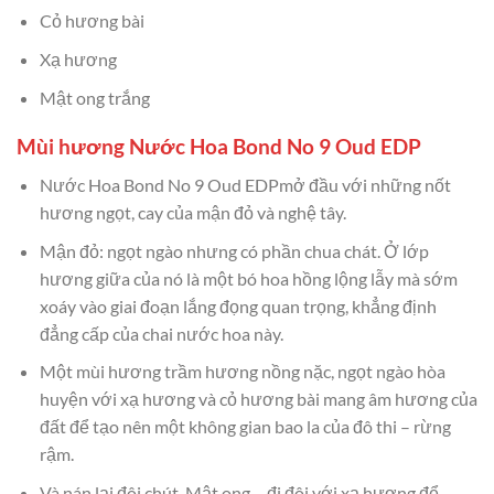
Cỏ hương bài
Xạ hương
Mật ong trắng
Mùi hương Nước Hoa Bond No 9 Oud EDP
Nước Hoa Bond No 9 Oud EDPmở đầu với những nốt
hương ngọt, cay của mận đỏ và nghệ tây.
Mận đỏ: ngọt ngào nhưng có phần chua chát. Ở lớp
hương giữa của nó là một bó hoa hồng lộng lẫy mà sớm
xoáy vào giai đoạn lắng đọng quan trọng, khẳng định
đẳng cấp của chai nước hoa này.
Một mùi hương trầm hương nồng nặc, ngọt ngào hòa
huyện với xạ hương và cỏ hương bài mang âm hương của
đất để tạo nên một không gian bao la của đô thi – rừng
rậm.
Và nán lại đôi chút. Mật ong – đi đôi với xạ hương để