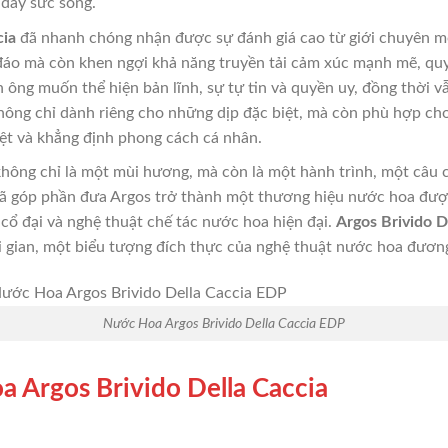
đầy sức sống.
cia
đã nhanh chóng nhận được sự đánh giá cao từ giới chuyên m
áo mà còn khen ngợi khả năng truyền tải cảm xúc mạnh mẽ, quyề
ng muốn thể hiện bản lĩnh, sự tự tin và quyền uy, đồng thời vẫ
hông chỉ dành riêng cho những dịp đặc biệt, mà còn phù hợp ch
ệt và khẳng định phong cách cá nhân.
hông chỉ là một mùi hương, mà còn là một hành trình, một câu 
đã góp phần đưa Argos trở thành một thương hiệu nước hoa được
a cổ đại và nghệ thuật chế tác nước hoa hiện đại.
Argos Brivido D
 gian, một biểu tượng đích thực của nghệ thuật nước hoa đương
Nước Hoa Argos Brivido Della Caccia EDP
 Argos Brivido Della Caccia