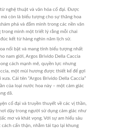
từ nghệ thuật và văn hóa cổ đại. Được
o mà còn là biểu tượng cho sự thăng hoa
g khám phá và đắm mình trong các nền văn
trong mình một triết lý rằng mỗi chai
đúc kết từ hàng nghìn năm lịch sử.
oa nổi bật và mang tính biểu tượng nhất
o nam giới, Argos Brivido Della Caccia
phong cách mạnh mẽ, quyền lực nhưng
accia, một mùi hương được thiết kế để gợi
xưa. Cái tên “Argos Brivido Della Caccia”
hần của loại nước hoa này – một cảm giác
ang dã.
n cổ đại và truyền thuyết về các vị thần,
khơi dậy trong người sử dụng cảm giác như
iấc mơ và khát vọng. Với sự am hiểu sâu
cách cẩn thận, nhằm tái tạo lại khung