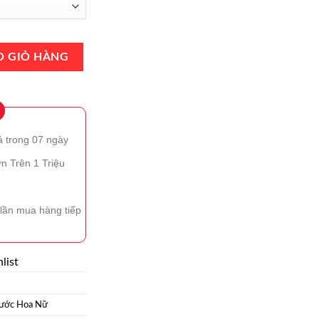
ccia EDP 100ml Chính Hãng số lượng
O GIỎ HÀNG
ả trong 07 ngày
n Trên 1 Triệu
lần mua hàng tiếp
list
ước Hoa Nữ