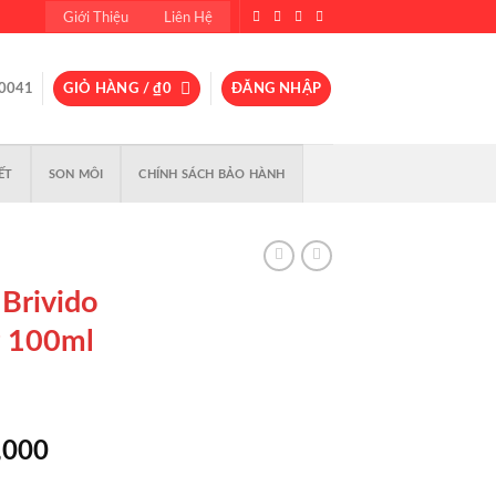
Giới Thiệu
Liên Hệ
0041
GIỎ HÀNG /
₫
0
ĐĂNG NHẬP
ẾT
SON MÔI
CHÍNH SÁCH BẢO HÀNH
Brivido
P 100ml
Giá
,000
hiện