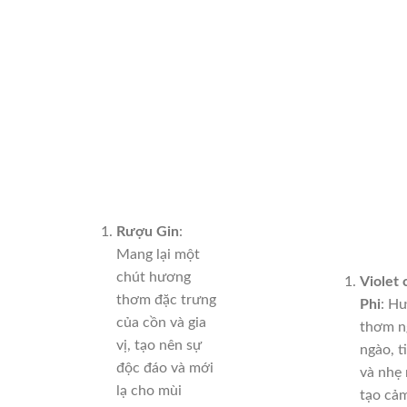
Rượu Gin
:
Mang lại một
chút hương
Violet 
thơm đặc trưng
Phi
: H
của cồn và gia
thơm n
vị, tạo nên sự
ngào, t
độc đáo và mới
và nhẹ
lạ cho mùi
tạo cảm