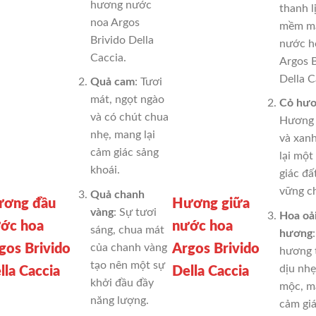
hương nước
thanh l
noa Argos
mềm mạ
Brivido Della
nước h
Caccia.
Argos B
Della C
Quả cam
: Tươi
mát, ngọt ngào
Cỏ hươ
và có chút chua
Hương 
nhẹ, mang lại
và xan
cảm giác sảng
lại một
khoái.
giác đấ
vững c
Quả chanh
ơng đầu
Hương giữa
vàng
: Sự tươi
Hoa oả
ớc hoa
nước hoa
sáng, chua mát
hương
gos Brivido
Argos Brivido
của chanh vàng
hương
tạo nên một sự
dịu nhẹ
lla Caccia
Della Caccia
khởi đầu đầy
mộc, ma
năng lượng.
cảm gi