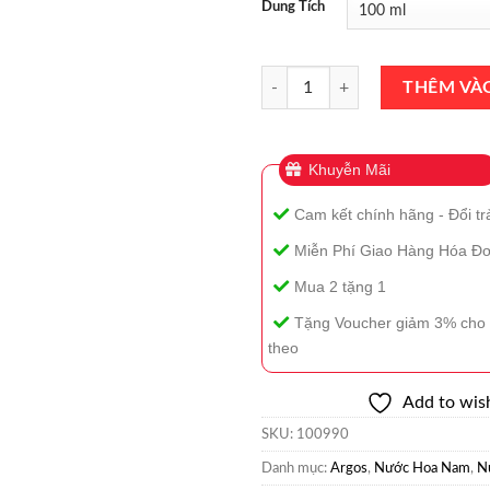
Dung Tích
Nước Hoa Argos Brivido Della Ca
THÊM VÀ
Khuyễn Mãi
Cam kết chính hãng - Đổi tr
Miễn Phí Giao Hàng Hóa Đơ
Mua 2 tặng 1
Tặng Voucher giảm 3% cho 
theo
Add to wish
SKU:
100990
Danh mục:
Argos
,
Nước Hoa Nam
,
N