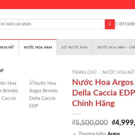
m
091100
m:
HOA NỮ
NƯỚC HOA NAM
SET NƯỚC HOA
NƯỚC HOA MINI – CHI
TRANG CHỦ
/
NƯỚC HOA NỮ
Nước Hoa Argos 
Della Caccia ED
Add to
Chính Hãng
wishlist
Giá
₫
5,500,000
₫
4,999
gốc
Thương hiệu:
Argos