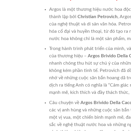
Argos là một thương hiệu nước hoa độc 
thành lập bởi
Christian Petrovich
, Argo
của nghệ thuật và di sản văn hóa. Petr
hóa cổ đại và huyền thoại, từ đó tạo ra
nước hoa không chỉ là một sản phẩm, mà
Trong hành trình phát triển của mình, 
của thương hiệu –
Argos Brivido Della 
nhanh chóng thu hút sự chú ý của nhữn
không kém phần tinh tế. Petrovich đã dồ
nhớ về những cuộc săn bắn hoang dã tro
dịch ra tiếng Anh có nghĩa là “Cảm giác
mạnh mẽ, kích thích và đầy thách thức, 
Câu chuyện về
Argos Brivido Della Cac
các vị anh hùng và những cuộc săn bắn 
một vị vua, một chiến binh mạnh mẽ, đa
sắc về nghệ thuật nước hoa và những ng