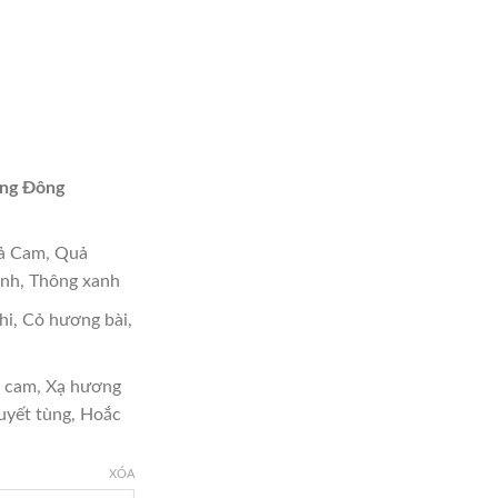
tại
,000.
là:
₫4,999,000.
ng Đông
ả Cam, Quả
nh, Thông xanh
hi, Cỏ hương bài,
 cam, Xạ hương
uyết tùng, Hoắc
XÓA