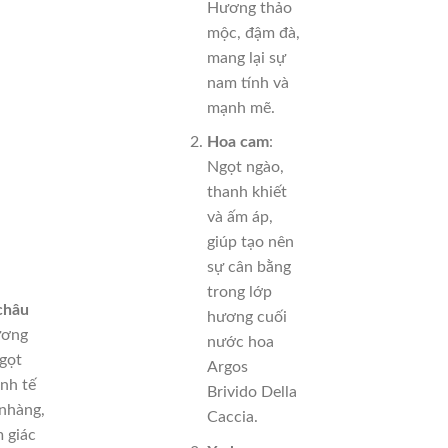
Hương thảo
mộc, đậm đà,
mang lại sự
nam tính và
mạnh mẽ.
Hoa cam
:
Ngọt ngào,
thanh khiết
và ấm áp,
giúp tạo nên
sự cân bằng
trong lớp
châu
hương cuối
ương
nước hoa
gọt
Argos
inh tế
Brivido Della
 nhàng,
Caccia.
 giác