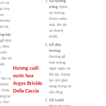
Xạ hương
ịch và
trắng
: Đem
i cho
lại hương
oa
thơm mềm
rivido
mại, ấm áp
accia.
và thanh
ng bài
:
khiết.
gỗ khô
Gỗ đàn
h, đem
hương
:
 cảm
Hương gỗ
t đai và
mịn màng,
hắc.
Hương cuối
ngọt ngào và
i
ấm áp, mang
nước hoa
: Tạo ra
lại cảm giác
Argos Brivido
 thơm
sang trọng và
, thảo
Della Caccia
sâu lắng.
ng lại
Gỗ tuyết
ác thư