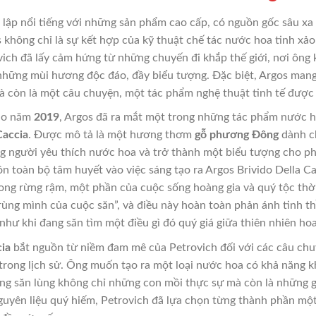
lập nổi tiếng với những sản phẩm cao cấp, có nguồn gốc sâu xa 
s không chỉ là sự kết hợp của kỹ thuật chế tác nước hoa tinh xả
ovich đã lấy cảm hứng từ những chuyến đi khắp thế giới, nơi ôn
 những mùi hương độc đáo, đầy biểu tượng. Đặc biệt, Argos mang 
 còn là một câu chuyện, một tác phẩm nghệ thuật tinh tế được 
vào năm
2019
, Argos đã ra mắt một trong những tác phẩm nước h
Caccia
. Được mô tả là một hương thơm
gỗ phương Đông
dành ch
g người yêu thích nước hoa và trở thành một biểu tượng cho 
n toàn bộ tâm huyết vào việc sáng tạo ra Argos Brivido Della C
ng rừng rậm, một phần của cuộc sống hoàng gia và quý tộc thời 
 rùng mình của cuộc săn”, và điều này hoàn toàn phản ánh tinh t
như khi đang săn tìm một điều gì đó quý giá giữa thiên nhiên ho
cia
bắt nguồn từ niềm đam mê của Petrovich đối với các câu chuyệ
trong lịch sử. Ông muốn tạo ra một loại nước hoa có khả năng 
ng săn lùng không chỉ những con mồi thực sự mà còn là những g
uyên liệu quý hiếm, Petrovich đã lựa chọn từng thành phần một 