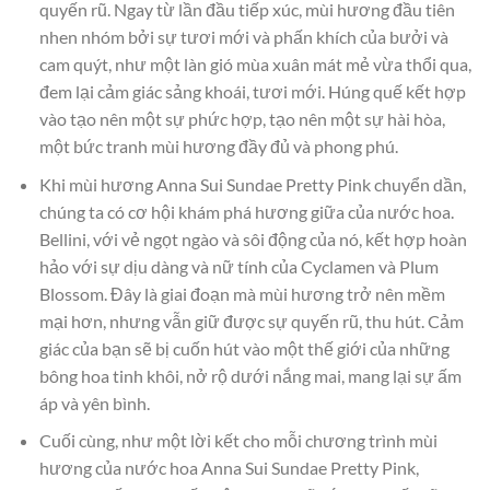
quyến rũ. Ngay từ lần đầu tiếp xúc, mùi hương đầu tiên
nhen nhóm bởi sự tươi mới và phấn khích của bưởi và
cam quýt, như một làn gió mùa xuân mát mẻ vừa thổi qua,
đem lại cảm giác sảng khoái, tươi mới. Húng quế kết hợp
vào tạo nên một sự phức hợp, tạo nên một sự hài hòa,
một bức tranh mùi hương đầy đủ và phong phú.
Khi mùi hương Anna Sui Sundae Pretty Pink chuyển dần,
chúng ta có cơ hội khám phá hương giữa của nước hoa.
Bellini, với vẻ ngọt ngào và sôi động của nó, kết hợp hoàn
hảo với sự dịu dàng và nữ tính của Cyclamen và Plum
Blossom. Đây là giai đoạn mà mùi hương trở nên mềm
mại hơn, nhưng vẫn giữ được sự quyến rũ, thu hút. Cảm
giác của bạn sẽ bị cuốn hút vào một thế giới của những
bông hoa tinh khôi, nở rộ dưới nắng mai, mang lại sự ấm
áp và yên bình.
Cuối cùng, như một lời kết cho mỗi chương trình mùi
hương của nước hoa Anna Sui Sundae Pretty Pink,