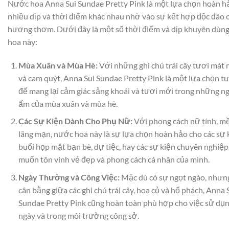
Nước hoa Anna Sui Sundae Pretty Pink là một lựa chọn hoàn h
nhiều dịp và thời điểm khác nhau nhờ vào sự kết hợp độc đáo 
hương thơm. Dưới đây là một số thời điểm và dịp khuyên dùn
hoa này:
Mùa Xuân và Mùa Hè:
Với những ghi chú trái cây tươi mát
và cam quýt, Anna Sui Sundae Pretty Pink là một lựa chọn tu
để mang lại cảm giác sảng khoái và tươi mới trong những n
ấm của mùa xuân và mùa hè.
Các Sự Kiện Dành Cho Phụ Nữ:
Với phong cách nữ tính, m
lãng mạn, nước hoa này là sự lựa chọn hoàn hảo cho các sự
buổi họp mặt bạn bè, dự tiệc, hay các sự kiện chuyên nghiệ
muốn tôn vinh vẻ đẹp và phong cách cá nhân của mình.
Ngày Thường và Công Việc:
Mặc dù có sự ngọt ngào, nhưn
cân bằng giữa các ghi chú trái cây, hoa cỏ và hổ phách, Anna 
Sundae Pretty Pink cũng hoàn toàn phù hợp cho việc sử dụ
ngày và trong môi trường công sở.