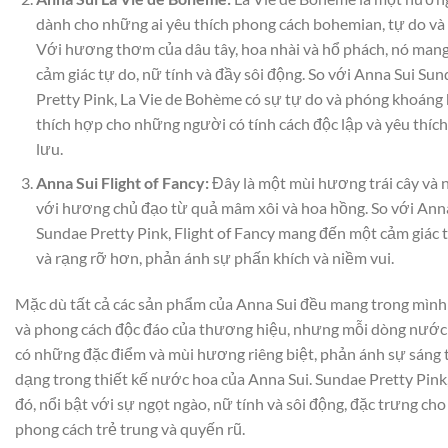
dành cho những ai yêu thích phong cách bohemian, tự do và 
Với hương thơm của dâu tây, hoa nhài và hổ phách, nó man
cảm giác tự do, nữ tính và đầy sôi động. So với Anna Sui Su
Pretty Pink, La Vie de Bohème có sự tự do và phóng khoáng
thích hợp cho những người có tính cách độc lập và yêu thích
lưu.
Anna Sui Flight of Fancy:
Đây là một mùi hương trái cây và 
với hương chủ đạo từ quả mâm xôi và hoa hồng. So với Ann
Sundae Pretty Pink, Flight of Fancy mang đến một cảm giác 
và rạng rỡ hơn, phản ánh sự phấn khích và niềm vui.
Mặc dù tất cả các sản phẩm của Anna Sui đều mang trong mình
và phong cách độc đáo của thương hiệu, nhưng mỗi dòng nước
có những đặc điểm và mùi hương riêng biệt, phản ánh sự sáng 
dạng trong thiết kế nước hoa của Anna Sui. Sundae Pretty Pink,
đó, nổi bật với sự ngọt ngào, nữ tính và sôi động, đặc trưng ch
phong cách trẻ trung và quyến rũ.