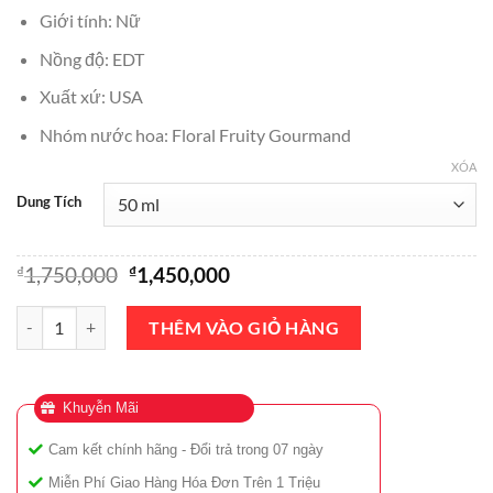
₫250,000
Giới tính: Nữ
đến
Nồng độ: EDT
₫1,450,000
Xuất xứ: USA
Nhóm nước hoa: Floral Fruity Gourmand
XÓA
Dung Tích
Giá
Giá
₫
1,750,000
₫
1,450,000
gốc
hiện
là:
tại
Nước Hoa Anna Sui Sundae Pretty Pink EDT 50ml Chính Hãng số lư
THÊM VÀO GIỎ HÀNG
₫1,750,000.
là:
₫1,450,000.
Khuyễn Mãi
Cam kết chính hãng - Đổi trả trong 07 ngày
Miễn Phí Giao Hàng Hóa Đơn Trên 1 Triệu