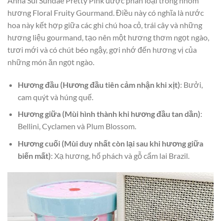
Anna Sui Sundae Pretty Pink được phân loại trong nhóm
hương Floral Fruity Gourmand. Điều này có nghĩa là nước
hoa này kết hợp giữa các ghi chú hoa cỏ, trái cây và những
hương liệu gourmand, tạo nên một hương thơm ngọt ngào,
tươi mới và có chút béo ngậy, gợi nhớ đến hương vị của
những món ăn ngọt ngào.
Hương đầu (Hương đầu tiên cảm nhận khi xịt)
: Bưởi,
cam quýt và húng quế.
Hương giữa (Mùi hình thành khi hương đầu tan dần)
:
Bellini, Cyclamen và Plum Blossom.
Hương cuối (Mùi duy nhất còn lại sau khi hương giữa
biến mất)
: Xạ hương, hổ phách và gỗ cẩm lai Brazil.