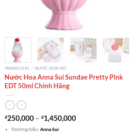
TRANG CHỦ
/
NƯỚC HOA NỮ
Nước Hoa Anna Sui Sundae Pretty Pink
EDT 50ml Chính Hãng
Khoảng
250,000
–
1,450,000
₫
₫
giá:
Thương hiệu:
Anna Sui
từ