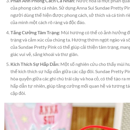
Phản Ánh Phong Cách Cá Nhân:
Nước hoa là một phần qua
của phong cách cá nhân. Sử dụng Anna Sui Sundae Pretty Pi
người dùng thể hiện được phong cách, sở thích và cá tính ri
của mình một cách rõ ràng và độc đáo.
Tăng Cường Tâm Trạng:
Mùi hương có thể có ảnh hưởng 
trạng và cảm xúc của chúng ta. Hương thơm ngọt ngào và s
của Sundae Pretty Pink có thể giúp cải thiện tâm trạng, man
giác vui vẻ, sảng khoái và thư giãn.
Kích Thích Sự Hấp Dẫn:
Một số nghiên cứu cho thấy mùi h
thể kích thích sự hấp dẫn giữa các cặp đôi. Sundae Pretty Pi
hòa quyện giữa các ghi chú trái cây và hoa cỏ, có thể tạo ra 
hấp dẫn tự nhiên, giúp tăng cường mối quan hệ và tương tá
cặp đôi.