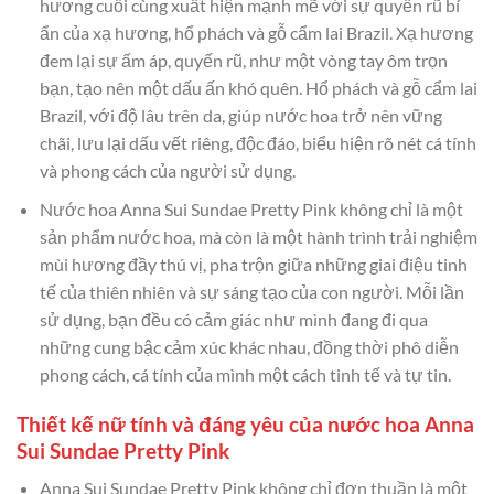
hương cuối cùng xuất hiện mạnh mẽ với sự quyến rũ bí
ẩn của xạ hương, hổ phách và gỗ cẩm lai Brazil. Xạ hương
đem lại sự ấm áp, quyến rũ, như một vòng tay ôm trọn
bạn, tạo nên một dấu ấn khó quên. Hổ phách và gỗ cẩm lai
Brazil, với độ lâu trên da, giúp nước hoa trở nên vững
chãi, lưu lại dấu vết riêng, độc đáo, biểu hiện rõ nét cá tính
và phong cách của người sử dụng.
Nước hoa Anna Sui Sundae Pretty Pink không chỉ là một
sản phẩm nước hoa, mà còn là một hành trình trải nghiệm
mùi hương đầy thú vị, pha trộn giữa những giai điệu tinh
tế của thiên nhiên và sự sáng tạo của con người. Mỗi lần
sử dụng, bạn đều có cảm giác như mình đang đi qua
những cung bậc cảm xúc khác nhau, đồng thời phô diễn
phong cách, cá tính của mình một cách tinh tế và tự tin.
Thiết kế nữ tính và đáng yêu của nước hoa Anna
Sui Sundae Pretty Pink
Anna Sui Sundae Pretty Pink không chỉ đơn thuần là một