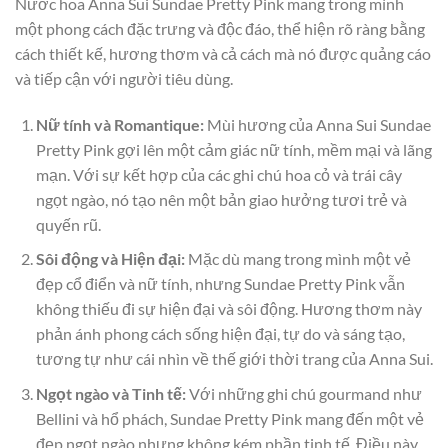
Nước hoa Anna Sui Sundae Pretty Pink mang trong mình
một phong cách đặc trưng và độc đáo, thể hiện rõ ràng bằng
cách thiết kế, hương thơm và cả cách mà nó được quảng cáo
và tiếp cận với người tiêu dùng.
Nữ tính và Romantique:
Mùi hương của Anna Sui Sundae
Pretty Pink gợi lên một cảm giác nữ tính, mềm mại và lãng
mạn. Với sự kết hợp của các ghi chú hoa cỏ và trái cây
ngọt ngào, nó tạo nên một bản giao hưởng tươi trẻ và
quyến rũ.
Sôi động và Hiện đại:
Mặc dù mang trong mình một vẻ
đẹp cổ điển và nữ tính, nhưng Sundae Pretty Pink vẫn
không thiếu đi sự hiện đại và sôi động. Hương thơm này
phản ánh phong cách sống hiện đại, tự do và sáng tạo,
tương tự như cái nhìn về thế giới thời trang của Anna Sui.
Ngọt ngào và Tinh tế:
Với những ghi chú gourmand như
Bellini và hổ phách, Sundae Pretty Pink mang đến một vẻ
đẹp ngọt ngào nhưng không kém phần tinh tế. Điều này